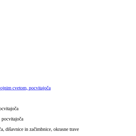
ocvitajoča
ča, dišavnice in začimbnice, okrasne trave