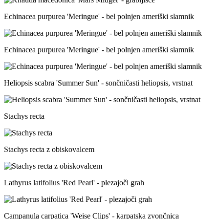
Echinacea purpurea 'Meringue' - bel polnjen ameriški slamnik
Echinacea purpurea 'Meringue' - bel polnjen ameriški slamnik
Heliopsis scabra 'Summer Sun' - sončničasti heliopsis, vrstnat
Stachys recta
Stachys recta z obiskovalcem
Lathyrus latifolius 'Red Pearl' - plezajoči grah
Campanula carpatica 'Weise Clips' - karpatska zvončnica