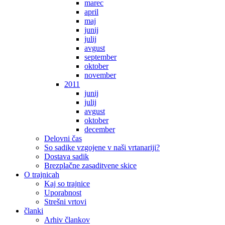
marec
april
maj
junij
julij
avgust
september
oktober
november
2011
junij
julij
avgust
oktober
december
Delovni čas
So sadike vzgojene v naši vrtanariji?
Dostava sadik
Brezplačne zasaditvene skice
O trajnicah
Kaj so trajnice
Uporabnost
Strešni vrtovi
članki
Arhiv člankov