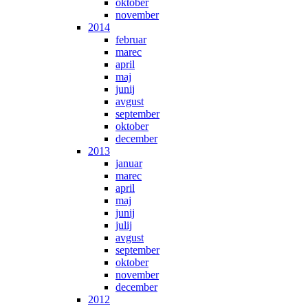
oktober
november
2014
februar
marec
april
maj
junij
avgust
september
oktober
december
2013
januar
marec
april
maj
junij
julij
avgust
september
oktober
november
december
2012