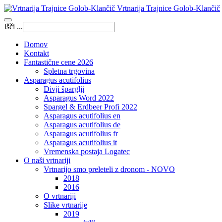
Vrtnarija Trajnice Golob-Klančič
Išči ...
Domov
Kontakt
Fantastične cene 2026
Spletna trgovina
Asparagus acutifolius
Divji šparglji
Asparagus Word 2022
Spargel & Erdbeer Profi 2022
Asparagus acutifolius en
Asparagus acutifolius de
Asparagus acutifolius fr
Asparagus acutifolius it
Vremenska postaja Logatec
O naši vrtnariji
Vrtnarijo smo preleteli z dronom - NOVO
2018
2016
O vrtnariji
Slike vrtnarije
2019