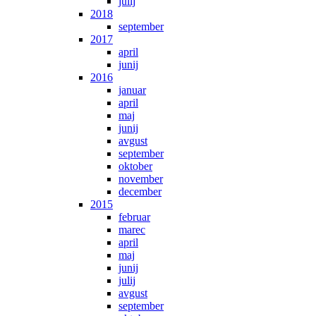
julij
2018
september
2017
april
junij
2016
januar
april
maj
junij
avgust
september
oktober
november
december
2015
februar
marec
april
maj
junij
julij
avgust
september