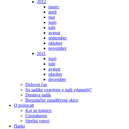
2012
marec
april
maj
junij
julij
avgust
september
oktober
november
2011
junij
julij
avgust
oktober
december
Delovni čas
So sadike vzgojene v naši vrtanariji?
Dostava sadik
Brezplačne zasaditvene skice
O trajnicah
Kaj so trajnice
Uporabnost
Strešni vrtovi
članki