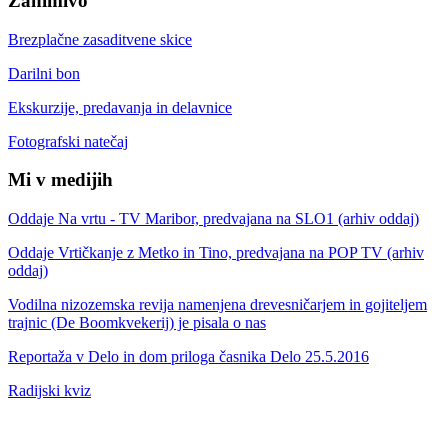
Zanimivo
Brezplačne zasaditvene skice
Darilni bon
Ekskurzije, predavanja in delavnice
Fotografski natečaj
Mi v medijih
Oddaje Na vrtu - TV Maribor, predvajana na SLO1 (arhiv oddaj)
Oddaje Vrtičkanje z Metko in Tino, predvajana na POP TV (arhiv
oddaj)
Vodilna nizozemska revija namenjena drevesničarjem in gojiteljem
trajnic (De Boomkvekerij) je pisala o nas
Reportaža v Delo in dom priloga časnika Delo 25.5.2016
Radijski kviz