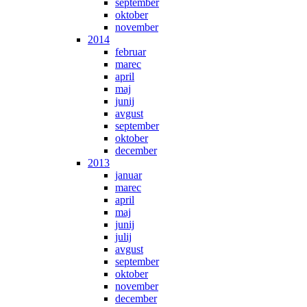
september
oktober
november
2014
februar
marec
april
maj
junij
avgust
september
oktober
december
2013
januar
marec
april
maj
junij
julij
avgust
september
oktober
november
december