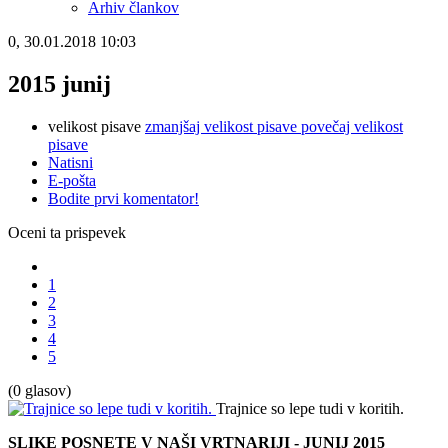
Arhiv člankov
0, 30.01.2018 10:03
2015 junij
velikost pisave
zmanjšaj velikost pisave
povečaj velikost
pisave
Natisni
E-pošta
Bodite prvi komentator!
Oceni ta prispevek
1
2
3
4
5
(0 glasov)
Trajnice so lepe tudi v koritih.
SLIKE POSNETE V NAŠI VRTNARIJI - JUNIJ 2015