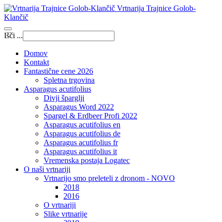
Vrtnarija Trajnice Golob-
Klančič
Išči ...
Domov
Kontakt
Fantastične cene 2026
Spletna trgovina
Asparagus acutifolius
Divji šparglji
Asparagus Word 2022
Spargel & Erdbeer Profi 2022
Asparagus acutifolius en
Asparagus acutifolius de
Asparagus acutifolius fr
Asparagus acutifolius it
Vremenska postaja Logatec
O naši vrtnariji
Vrtnarijo smo preleteli z dronom - NOVO
2018
2016
O vrtnariji
Slike vrtnarije