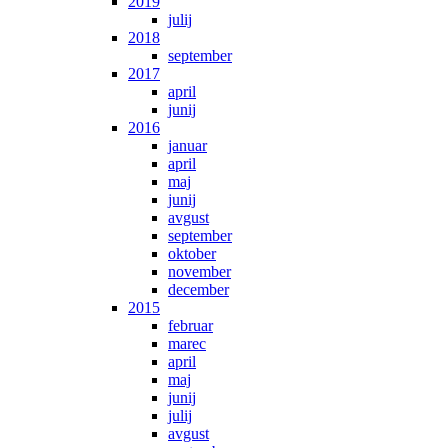
2019
julij
2018
september
2017
april
junij
2016
januar
april
maj
junij
avgust
september
oktober
november
december
2015
februar
marec
april
maj
junij
julij
avgust