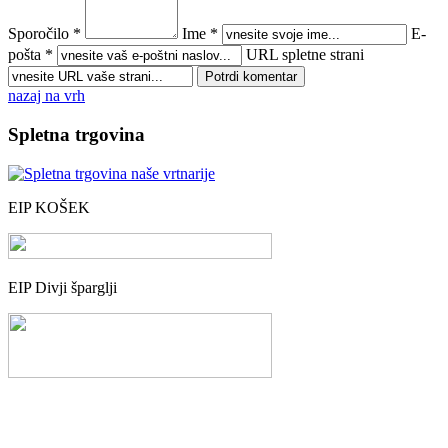
Sporočilo *
Ime *
E-
pošta *
URL spletne strani
nazaj na vrh
Spletna trgovina
EIP KOŠEK
EIP Divji šparglji