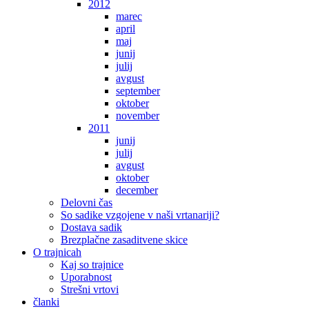
2012
marec
april
maj
junij
julij
avgust
september
oktober
november
2011
junij
julij
avgust
oktober
december
Delovni čas
So sadike vzgojene v naši vrtanariji?
Dostava sadik
Brezplačne zasaditvene skice
O trajnicah
Kaj so trajnice
Uporabnost
Strešni vrtovi
članki