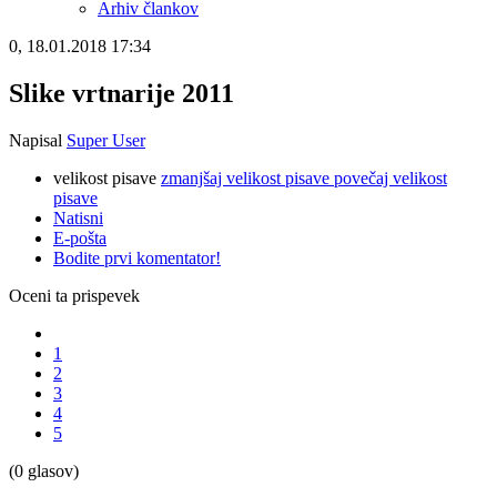
Arhiv člankov
0, 18.01.2018 17:34
Slike vrtnarije 2011
Napisal
Super User
velikost pisave
zmanjšaj velikost pisave
povečaj velikost
pisave
Natisni
E-pošta
Bodite prvi komentator!
Oceni ta prispevek
1
2
3
4
5
(0 glasov)