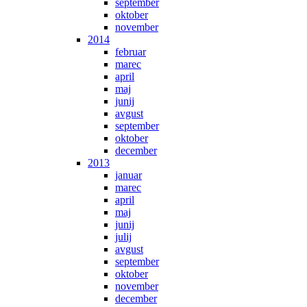
september
oktober
november
2014
februar
marec
april
maj
junij
avgust
september
oktober
december
2013
januar
marec
april
maj
junij
julij
avgust
september
oktober
november
december