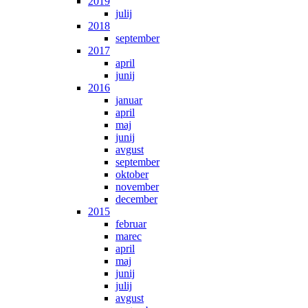
2019
julij
2018
september
2017
april
junij
2016
januar
april
maj
junij
avgust
september
oktober
november
december
2015
februar
marec
april
maj
junij
julij
avgust