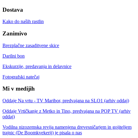
Dostava
Kako do naših rastlin
Zanimivo
Brezplačne zasaditvene skice
Darilni bon
Ekskurzije, predavanja in delavnice
Fotografski natečaj
Mi v medijih
Oddaje Na vrtu - TV Maribor, predvajana na SLO1 (arhiv oddaj)
Oddaje Vrtičkanje z Metko in Tino, predvajana na POP TV (arhiv
oddaj)
Vodilna nizozemska revija namenjena drevesničarjem in gojiteljem
trajnic (De Boomkvekerij) je pisala o nas