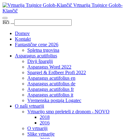
Vrtnarija Trajnice Golob-
Klančič
Išči ...
Domov
Kontakt
Fantastične cene 2026
Spletna trgovina
Asparagus acutifolius
Divji šparglji
Asparagus Word 2022
Spargel & Erdbeer Profi 2022
Asparagus acutifolius en
Asparagus acutifolius de
Asparagus acutifolius fr
Asparagus acutifolius it
Vremenska postaja Logatec
O naši vrtnariji
Vrtnarijo smo preleteli z dronom - NOVO
2018
2016
O vrtnariji
Slike vrtnarije