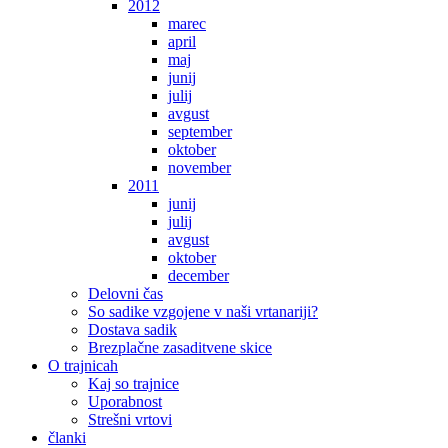
2012
marec
april
maj
junij
julij
avgust
september
oktober
november
2011
junij
julij
avgust
oktober
december
Delovni čas
So sadike vzgojene v naši vrtanariji?
Dostava sadik
Brezplačne zasaditvene skice
O trajnicah
Kaj so trajnice
Uporabnost
Strešni vrtovi
članki