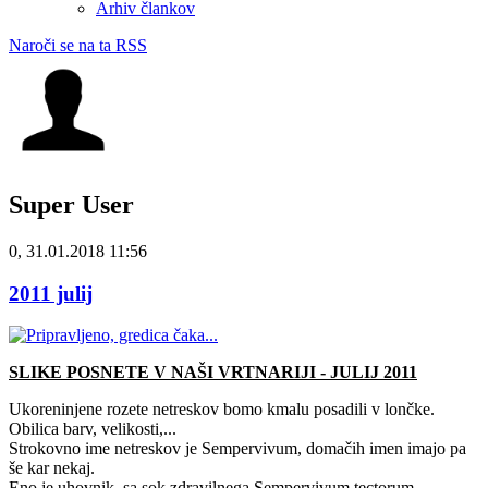
Arhiv člankov
Naroči se na ta RSS
Super User
0, 31.01.2018 11:56
2011 julij
SLIKE POSNETE V NAŠI VRTNARIJI - JULIJ 2011
Ukoreninjene rozete netreskov bomo kmalu posadili v lončke.
Obilica barv, velikosti,...
Strokovno ime netreskov je Sempervivum, domačih imen imajo pa
še kar nekaj.
Eno je uhovnik, sa sok zdravilnega Sempervivum tectorum