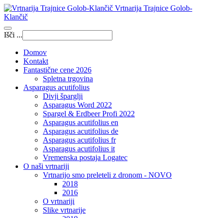
Vrtnarija Trajnice Golob-
Klančič
Išči ...
Domov
Kontakt
Fantastične cene 2026
Spletna trgovina
Asparagus acutifolius
Divji šparglji
Asparagus Word 2022
Spargel & Erdbeer Profi 2022
Asparagus acutifolius en
Asparagus acutifolius de
Asparagus acutifolius fr
Asparagus acutifolius it
Vremenska postaja Logatec
O naši vrtnariji
Vrtnarijo smo preleteli z dronom - NOVO
2018
2016
O vrtnariji
Slike vrtnarije