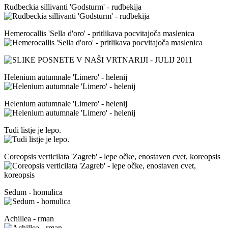
Rudbeckia sillivanti 'Godsturm' - rudbekija
Hemerocallis 'Sella d'oro' - pritlikava pocvitajoča maslenica
Helenium autumnale 'Limero' - helenij
Helenium autumnale 'Limero' - helenij
Tudi listje je lepo.
Coreopsis verticilata 'Zagreb' - lepe očke, enostaven cvet, koreopsis
Sedum - homulica
Achillea - rman