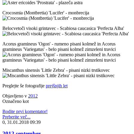
Crocosmia (Montbretia) 'Lucifer' - monbrecija
Belocvetoči visoki grintavec - Scabiosa caucasica 'Perfecta Alba'
Acorus gramineus 'Ogon' - rumeno pisani kolmež in Acorus
gramineus 'Variegatus' - belo pisani kolmež zimzeleni travici
Miscanthus sinensis 'Little Zebra' - pisani nizki trstikovec
Preglejte še fotografije
prejšnjih let
Objavljeno v
2012
Označeno kot
Bodite prvi komentator!
Preberite več...
0, 31.01.2018 09:39
2012 september