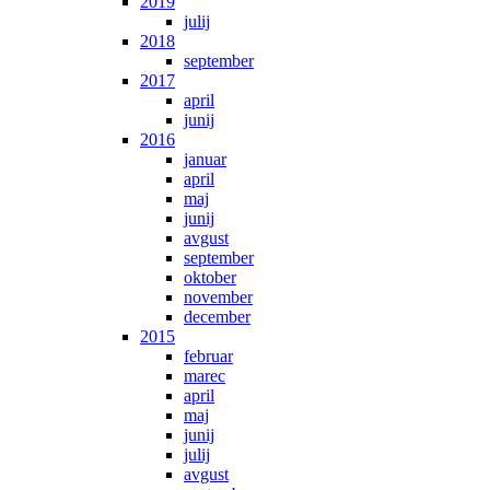
2019
julij
2018
september
2017
april
junij
2016
januar
april
maj
junij
avgust
september
oktober
november
december
2015
februar
marec
april
maj
junij
julij
avgust