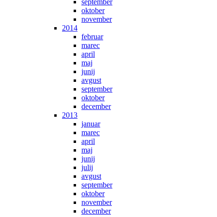
september
oktober
november
2014
februar
marec
april
maj
junij
avgust
september
oktober
december
2013
januar
marec
april
maj
junij
julij
avgust
september
oktober
november
december