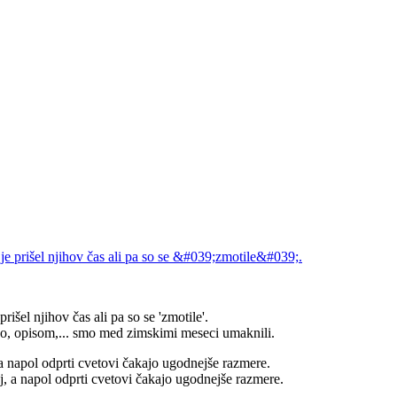
išel njihov čas ali pa so se 'zmotile'.
iko, opisom,... smo med zimskimi meseci umaknili.
a napol odprti cvetovi čakajo ugodnejše razmere.