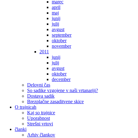
marec
april
maj
junij
julij
avgust
september
oktober
november
2011
junij
julij
avgust
oktober
december
Delovni čas
So sadike vzgojene v naši vrtanariji?
Dostava sadik
Brezplačne zasaditvene skice
O trajnicah
Kaj so trajnice
Uporabnost
Strešni vrtovi
članki
Arhiv člankov