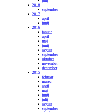
julij
2018
september
2017
april
junij
2016
januar
april
maj
junij
avgust
september
oktober
november
december
2015
februar
marec
april
maj
junij
julij
avgust
september