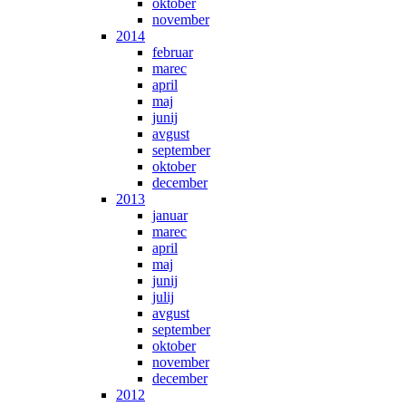
oktober
november
2014
februar
marec
april
maj
junij
avgust
september
oktober
december
2013
januar
marec
april
maj
junij
julij
avgust
september
oktober
november
december
2012