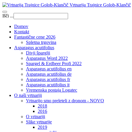
Vrtnarija Trajnice Golob-Klančič
Išči ...
Domov
Kontakt
Fantastične cene 2026
Spletna trgovina
Asparagus acutifolius
Divji šparglji
Asparagus Word 2022
Spargel & Erdbeer Profi 2022
Asparagus acutifolius en
Asparagus acutifolius de
Asparagus acutifolius fr
Asparagus acutifolius it
Vremenska postaja Logatec
O naši vrtnariji
Vrtnarijo smo preleteli z dronom - NOVO
2018
2016
O vrtnariji
Slike vrtnarije
2019