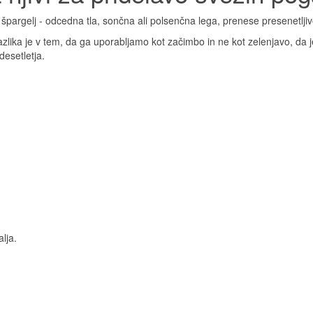
vji špargelj - odcedna tla, sončna ali polsenčna lega, prenese presenetlj
zlika je v tem, da ga uporabljamo kot začimbo in ne kot zelenjavo, da j
desetletja.
alja.