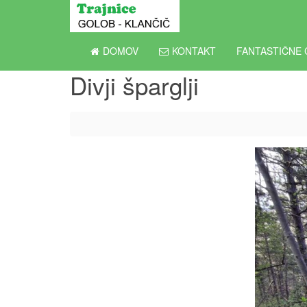
DOMOV
KONTAKT
FANTASTIČNE 
Divji šparglji