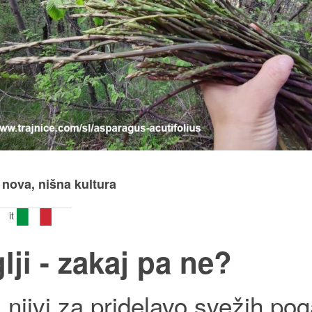
t nova, nišna kultura
it
lji - zakaj pa ne?
njivi za pridelavo svežih pog