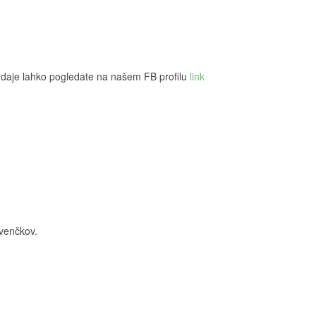
oddaje lahko pogledate na našem FB profilu
link
venčkov.