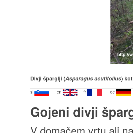
Divji šparglji (
Asparagus acutifolius
) ko
sl
en
fr
de
Gojeni divji šparg
V domačem vrtu ali na 