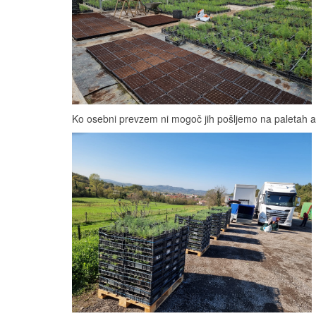
Ko osebni prevzem ni mogoč jih pošljemo na paletah al