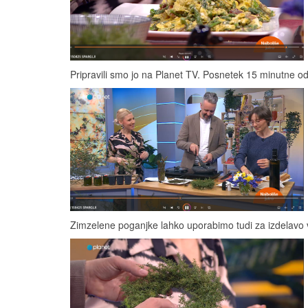
Pripravili smo jo na Planet TV. Posnetek 15 minutne 
Zimzelene poganjke lahko uporabimo tudi za izdelavo 