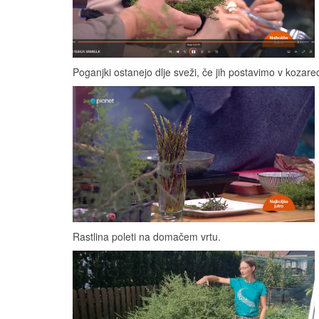
Poganjki ostanejo dlje sveži, če jih postavimo v kozare
Rastlina poleti na domačem vrtu.