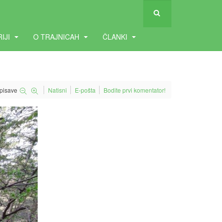
RIJI
O TRAJNICAH
ČLANKI
 pisave
Natisni
E-pošta
Bodite prvi komentator!