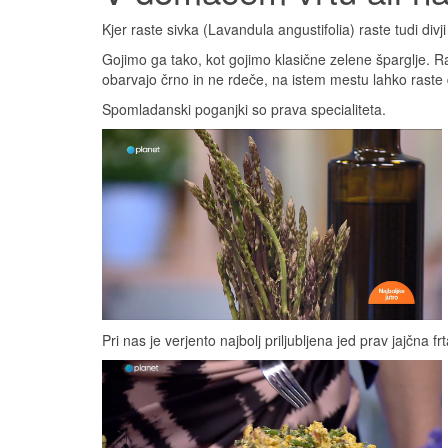
Kjer raste sivka (Lavandula angustifolia) raste tudi di
Gojimo ga tako, kot gojimo klasične zelene šparglje. Ra
obarvajo črno in ne rdeče, na istem mestu lahko raste 
Spomladanski poganjki so prava specialiteta.
Pri nas je verjento najbolj priljubljena jed prav jajčna frt