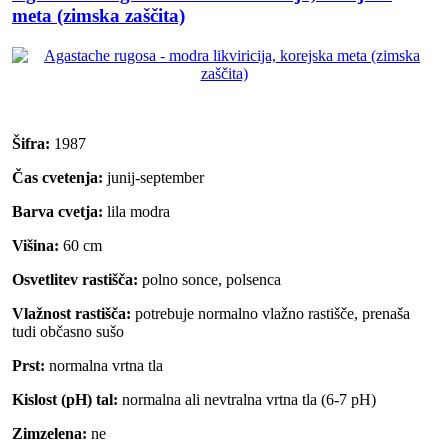
meta (zimska zaščita)
Šifra:
1987
Čas cvetenja:
junij-september
Barva cvetja:
lila modra
Višina:
60 cm
Osvetlitev rastišča:
polno sonce, polsenca
Vlažnost rastišča:
potrebuje normalno vlažno rastišče, prenaša
tudi občasno sušo
Prst:
normalna vrtna tla
Kislost (pH) tal:
normalna ali nevtralna vrtna tla (6-7 pH)
Zimzelena:
ne