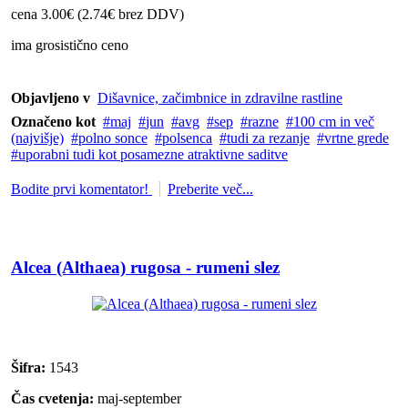
cena 3.00€ (2.74€ brez DDV)
ima grosistično ceno
Objavljeno v
Dišavnice, začimbnice in zdravilne rastline
Označeno kot
maj
jun
avg
sep
razne
100 cm in več
(najvišje)
polno sonce
polsenca
tudi za rezanje
vrtne grede
uporabni tudi kot posamezne atraktivne saditve
Bodite prvi komentator!
Preberite več...
Alcea (Althaea) rugosa - rumeni slez
Šifra:
1543
Čas cvetenja:
maj-september