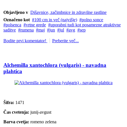
Objavljeno v
Dišavnice, začimbnice in zdravilne rastline
Označeno kot
100 cm in več (najvišje)
polno sonce
polsenca
vrtne grede
uporabni tudi kot posamezne atraktivne
saditve
rumena
maj
jun
jul
avg
sep
Bodite prvi komentator!
Preberite več...
Alchemilla xantochlora (vulgaris) - navadna
plahtica
Šifra:
1471
Čas cvetenja:
junij-avgust
Barva cvetja:
romeno zelena