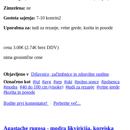
Zimzelena:
ne
Gostota sajenja:
7-10 kom/m2
Uporabna za:
tudi za rezanje, vrtne grede, korita in posode
cena 3.00€ (2.74€ brez DDV)
nima grosistične cene
Objavljeno v
Dišavnice, začimbnice in zdravilne rastline
Označeno kot
jul
avg
sep
okt
polno sonce
polsenca
modra
40 do 100 cm (visoke)
tudi za rezanje
vrtne grede
korita in posode
Bodite prvi komentator!
Preberite več...
Agastache rugosa - modra likviricija, korejska