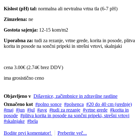
Kislost (pH) tal:
normalna ali nevtralna vrtna tla (6-7 pH)
Zimzelena:
ne
Gostota sajenja:
12-15 kom/m2
Uporabna za:
tudi za rezanje, vrtne grede, korita in posode, plitva
korita in posode na sončni pripeki in strešni vrtovi, skalnjaki
cena 3.00€ (2.74€ brez DDV)
ima grosistično ceno
Objavljeno v
Dišavnice, začimbnice in zdravilne rastline
Označeno kot
polno sonce
polsenca
20 do 40 cm (srednje)
maj
jun
jul
avg
tudi za rezanje
vrtne grede
korita in
posode
plitva korita in posode na sončni pripeki, strešni vrtovi
skalnjake
bela
Bodite prvi komentator!
Preberite več...