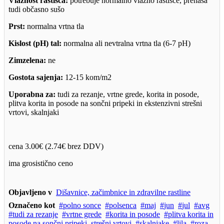
Vlažnost rastišča:
potrebuje normalno vlažno rastišče, prenaša
tudi občasno sušo
Prst:
normalna vrtna tla
Kislost (pH) tal:
normalna ali nevtralna vrtna tla (6-7 pH)
Zimzelena:
ne
Gostota sajenja:
12-15 kom/m2
Uporabna za:
tudi za rezanje, vrtne grede, korita in posode,
plitva korita in posode na sončni pripeki in ekstenzivni strešni
vrtovi, skalnjaki
cena 3.00€ (2.74€ brez DDV)
ima grosistično ceno
Objavljeno v
Dišavnice, začimbnice in zdravilne rastline
Označeno kot
polno sonce
polsenca
maj
jun
jul
avg
tudi za rezanje
vrtne grede
korita in posode
plitva korita in
posode na sončni pripeki, strešni vrtovi
skalnjake
lila
roza