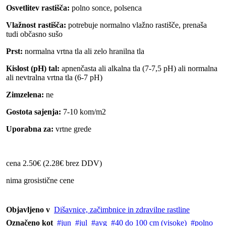
Osvetlitev rastišča:
polno sonce, polsenca
Vlažnost rastišča:
potrebuje normalno vlažno rastišče, prenaša
tudi občasno sušo
Prst:
normalna vrtna tla ali zelo hranilna tla
Kislost (pH) tal:
apnenčasta ali alkalna tla (7-7,5 pH) ali normalna
ali nevtralna vrtna tla (6-7 pH)
Zimzelena:
ne
Gostota sajenja:
7-10 kom/m2
Uporabna za:
vrtne grede
cena 2.50€ (2.28€ brez DDV)
nima grosistične cene
Objavljeno v
Dišavnice, začimbnice in zdravilne rastline
Označeno kot
jun
jul
avg
40 do 100 cm (visoke)
polno