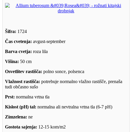
Šifra:
1724
Čas cvetenja:
avgust-september
Barva cvetja:
roza lila
Višina:
50 cm
Osvetlitev rastišča:
polno sonce, polsenca
Vlažnost rastišča:
potrebuje normalno vlažno rastišče, prenaša
tudi občasno sušo
Prst:
normalna vrtna tla
Kislost (pH) tal:
normalna ali nevtralna vrtna tla (6-7 pH)
Zimzelena:
ne
Gostota sajenja:
12-15 kom/m2