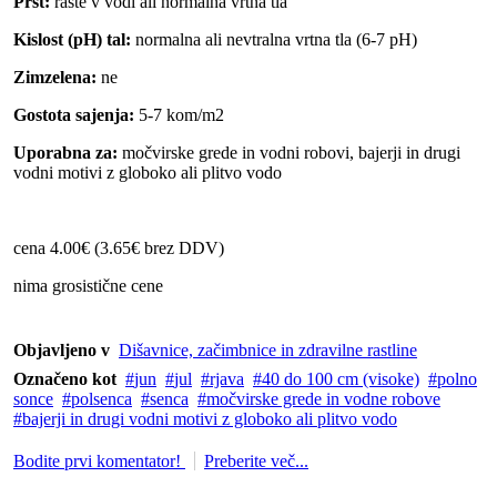
Prst:
raste v vodi ali normalna vrtna tla
Kislost (pH) tal:
normalna ali nevtralna vrtna tla (6-7 pH)
Zimzelena:
ne
Gostota sajenja:
5-7 kom/m2
Uporabna za:
močvirske grede in vodni robovi, bajerji in drugi
vodni motivi z globoko ali plitvo vodo
cena 4.00€ (3.65€ brez DDV)
nima grosistične cene
Objavljeno v
Dišavnice, začimbnice in zdravilne rastline
Označeno kot
jun
jul
rjava
40 do 100 cm (visoke)
polno
sonce
polsenca
senca
močvirske grede in vodne robove
bajerji in drugi vodni motivi z globoko ali plitvo vodo
Bodite prvi komentator!
Preberite več...