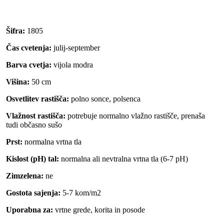
Šifra:
1805
Čas cvetenja:
julij-september
Barva cvetja:
vijola modra
Višina:
50 cm
Osvetlitev rastišča:
polno sonce, polsenca
Vlažnost rastišča:
potrebuje normalno vlažno rastišče, prenaša
tudi občasno sušo
Prst:
normalna vrtna tla
Kislost (pH) tal:
normalna ali nevtralna vrtna tla (6-7 pH)
Zimzelena:
ne
Gostota sajenja:
5-7 kom/m2
Uporabna za:
vrtne grede, korita in posode