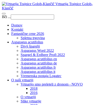
Vrtnarija Trajnice Golob-
Klančič
Išči ...
Domov
Kontakt
Fantastične cene 2026
Spletna trgovina
Asparagus acutifolius
Divji šparglji
Asparagus Word 2022
Spargel & Erdbeer Profi 2022
Asparagus acutifolius en
Asparagus acutifolius de
Asparagus acutifolius fr
Asparagus acutifolius it
Vremenska postaja Logatec
O naši vrtnariji
Vrtnarijo smo preleteli z dronom - NOVO
2018
2016
O vrtnariji
Slike vrtnarije