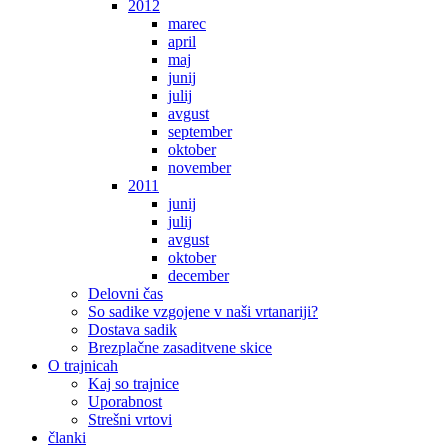
2012
marec
april
maj
junij
julij
avgust
september
oktober
november
2011
junij
julij
avgust
oktober
december
Delovni čas
So sadike vzgojene v naši vrtanariji?
Dostava sadik
Brezplačne zasaditvene skice
O trajnicah
Kaj so trajnice
Uporabnost
Strešni vrtovi
članki