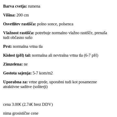
Barva cvetja:
rumena
Višina:
200 cm
Osvetlitev rastišča:
polno sonce, polsenca
Vlažnost rastišča:
potrebuje normalno vlažno rastišče, prenaša
tudi občasno sušo
Prst:
normalna vrtna tla
Kislost (pH) tal:
normalna ali nevtralna vrtna tla (6-7 pH)
Zimzelena:
ne
Gostota sajenja:
5-7 kom/m2
Uporabna za:
vrtne grede, uporabni tudi kot posamezne
atraktivne saditve (soliterji)
cena 3.00€ (2.74€ brez DDV)
nima grosistične cene