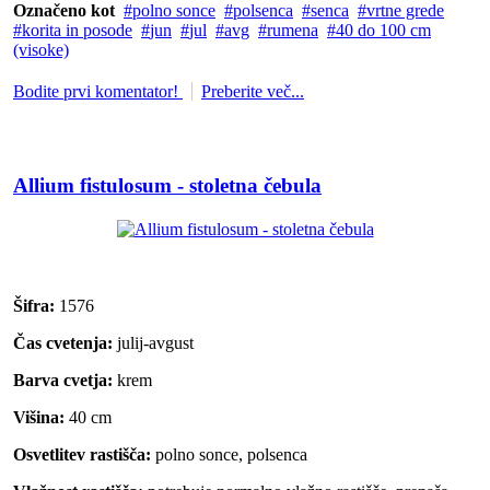
Označeno kot
polno sonce
polsenca
senca
vrtne grede
korita in posode
jun
jul
avg
rumena
40 do 100 cm
(visoke)
Bodite prvi komentator!
Preberite več...
Allium fistulosum - stoletna čebula
Šifra:
1576
Čas cvetenja:
julij-avgust
Barva cvetja:
krem
Višina:
40 cm
Osvetlitev rastišča:
polno sonce, polsenca