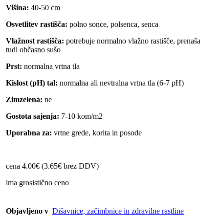
Višina:
40-50 cm
Osvetlitev rastišča:
polno sonce, polsenca, senca
Vlažnost rastišča:
potrebuje normalno vlažno rastišče, prenaša
tudi občasno sušo
Prst:
normalna vrtna tla
Kislost (pH) tal:
normalna ali nevtralna vrtna tla (6-7 pH)
Zimzelena:
ne
Gostota sajenja:
7-10 kom/m2
Uporabna za:
vrtne grede, korita in posode
cena 4.00€ (3.65€ brez DDV)
ima grosistično ceno
Objavljeno v
Dišavnice, začimbnice in zdravilne rastline