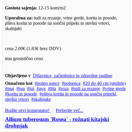
Gostota sajenja:
12-15 kom/m2
Uporabna za:
tudi za rezanje, vrtne grede, korita in posode,
plitva korita in posode na sončni pripeki in strešni vrtovi,
skalnjaki
cena 2.00€ (1.83€ brez DDV)
ima grosistično ceno
Objavljeno v
Dišavnice, začimbnice in zdravilne rastline
Označeno kot
polno sonce
polsenca
20 do 40 cm (srednje)
maj
jun
jul
avg
lila
roza
tudi za rezanje
vrtne grede
korita in posode
plitva korita in posode na sončni pripeki,
strešni vrtovi
skalnjake
Bodite prvi komentator!
Preberite več...
Allium tuberosum 'Rosea' - rožnati kitajski
drobnjak