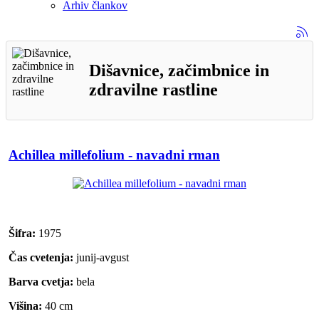
Arhiv člankov
Dišavnice, začimbnice in
zdravilne rastline
Achillea millefolium - navadni rman
Šifra:
1975
Čas cvetenja:
junij-avgust
Barva cvetja:
bela
Višina:
40 cm