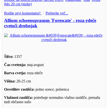
do 20 cm (nizke)
Bodite prvi komentator!
Preberite več...
Allium schoenoprasum 'Forescate' - roza-rdeče
cvetoči drobnjak
Šifra:
1357
Čas cvetenja:
maj-avgust
Barva cvetja:
roza rdeče
Višina:
20-25 cm
Osvetlitev rastišča:
polno sonce, polsenca
Vlažnost rastišča:
potrebuje normalno vlažno rastišče, prenaša
tudi občasno sušo