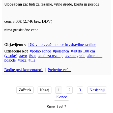
Uporabna za:
tudi za rezanje, vrtne grede, korita in posode
cena 3.00€ (2.74€ brez DDV)
nima grosistične cene
Objavljeno v
Dišavnice, začimbnice in zdravilne rastline
Označeno kot
polno sonce
polsenca
40 do 100 cm
(visoke)
avg
sep
tudi za rezanje
vrtne grede
korita in
posode
roza
lila
Bodite prvi komentator!
Preberite več...
Začetek
Nazaj
1
2
3
Naslednji
Konec
Stran 1 od 3