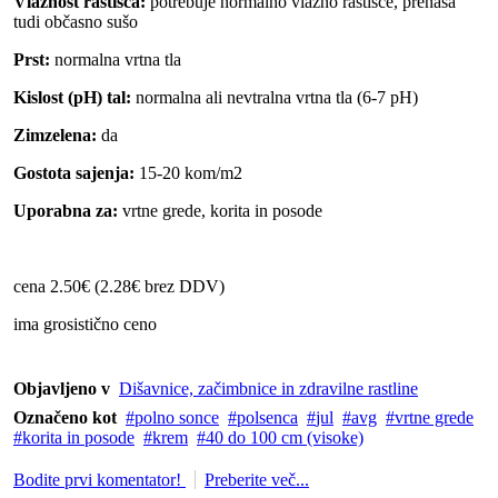
Vlažnost rastišča:
potrebuje normalno vlažno rastišče, prenaša
tudi občasno sušo
Prst:
normalna vrtna tla
Kislost (pH) tal:
normalna ali nevtralna vrtna tla (6-7 pH)
Zimzelena:
da
Gostota sajenja:
15-20 kom/m2
Uporabna za:
vrtne grede, korita in posode
cena 2.50€ (2.28€ brez DDV)
ima grosistično ceno
Objavljeno v
Dišavnice, začimbnice in zdravilne rastline
Označeno kot
polno sonce
polsenca
jul
avg
vrtne grede
korita in posode
krem
40 do 100 cm (visoke)
Bodite prvi komentator!
Preberite več...