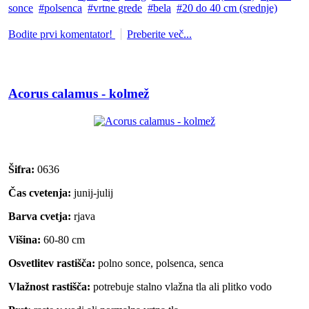
sonce
polsenca
vrtne grede
bela
20 do 40 cm (srednje)
Bodite prvi komentator!
Preberite več...
Acorus calamus - kolmež
Šifra:
0636
Čas cvetenja:
junij-julij
Barva cvetja:
rjava
Višina:
60-80 cm
Osvetlitev rastišča:
polno sonce, polsenca, senca
Vlažnost rastišča:
potrebuje stalno vlažna tla ali plitko vodo