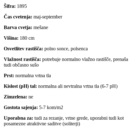
Šifra:
1895
Čas cvetenja:
maj-september
Barva cvetja:
mešane
Višina:
180 cm
Osvetlitev rastišča:
polno sonce, polsenca
Vlažnost rastišča:
potrebuje normalno vlažno rastišče, prenaša
tudi občasno sušo
Prst:
normalna vrtna tla
Kislost (pH) tal:
normalna ali nevtralna vrtna tla (6-7 pH)
Zimzelena:
ne
Gostota sajenja:
5-7 kom/m2
Uporabna za:
tudi za rezanje, vrtne grede, uporabni tudi kot
posamezne atraktivne saditve (soliterji)