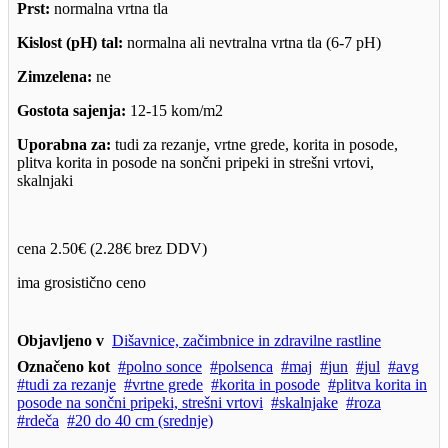
Prst:
normalna vrtna tla
Kislost (pH) tal:
normalna ali nevtralna vrtna tla (6-7 pH)
Zimzelena:
ne
Gostota sajenja:
12-15 kom/m2
Uporabna za:
tudi za rezanje, vrtne grede, korita in posode,
plitva korita in posode na sončni pripeki in strešni vrtovi,
skalnjaki
cena 2.50€ (2.28€ brez DDV)
ima grosistično ceno
Objavljeno v
Dišavnice, začimbnice in zdravilne rastline
Označeno kot
polno sonce
polsenca
maj
jun
jul
avg
tudi za rezanje
vrtne grede
korita in posode
plitva korita in
posode na sončni pripeki, strešni vrtovi
skalnjake
roza
rdeča
20 do 40 cm (srednje)