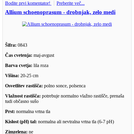
Bodite prvi komentator!
Preberite več...
Allium schoenoprasum - drobnjak, zelo medi
Šifra:
0843
Čas cvetenja:
maj-avgust
Barva cvetja:
lila roza
Višina:
20-25 cm
Osvetlitev rastišča:
polno sonce, polsenca
Vlažnost rastišča:
potrebuje normalno vlažno rastišče, prenaša
tudi občasno sušo
Prst:
normalna vrtna tla
Kislost (pH) tal:
normalna ali nevtralna vrtna tla (6-7 pH)
Zimzelena:
ne