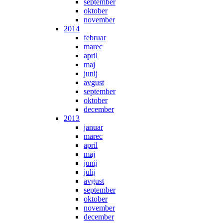
september
oktober
november
2014
februar
marec
april
maj
junij
avgust
september
oktober
december
2013
januar
marec
april
maj
junij
julij
avgust
september
oktober
november
december