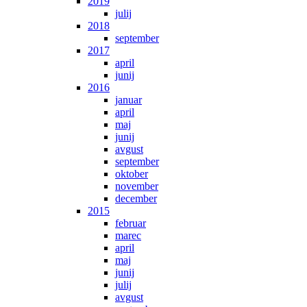
2019
julij
2018
september
2017
april
junij
2016
januar
april
maj
junij
avgust
september
oktober
november
december
2015
februar
marec
april
maj
junij
julij
avgust