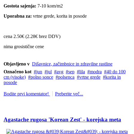
Gostota sajenja:
7-10 kom/m2
Uporabna za:
vrtne grede, korita in posode
cena 2.50€ (2.28€ brez DDV)
nima grosistične cene
Objavljeno v
Dišavnice, začimbnice in zdravilne rastline
Označeno kot
jun
jul
avg
sep
lila
modra
40 do 100
cm (visoke)
polno sonce
polsenca
vrtne grede
korita in
posode
Bodite prvi komentator!
Preberite več...
Agastache rugosa 'Korean Zest' - korejska meta