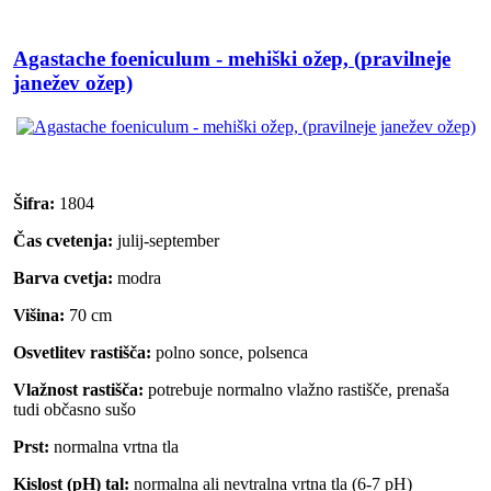
Agastache foeniculum - mehiški ožep, (pravilneje
janežev ožep)
Šifra:
1804
Čas cvetenja:
julij-september
Barva cvetja:
modra
Višina:
70 cm
Osvetlitev rastišča:
polno sonce, polsenca
Vlažnost rastišča:
potrebuje normalno vlažno rastišče, prenaša
tudi občasno sušo
Prst:
normalna vrtna tla
Kislost (pH) tal:
normalna ali nevtralna vrtna tla (6-7 pH)