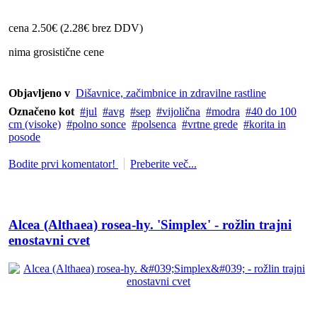
cena 2.50€ (2.28€ brez DDV)
nima grosistične cene
Objavljeno v
Dišavnice, začimbnice in zdravilne rastline
Označeno kot
jul
avg
sep
vijolična
modra
40 do 100
cm (visoke)
polno sonce
polsenca
vrtne grede
korita in
posode
Bodite prvi komentator!
Preberite več...
Alcea (Althaea) rosea-hy. 'Simplex' - rožlin trajni
enostavni cvet