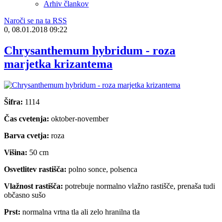
Arhiv člankov
Naroči se na ta RSS
0, 08.01.2018 09:22
Chrysanthemum hybridum - roza
marjetka krizantema
Šifra:
1114
Čas cvetenja:
oktober-november
Barva cvetja:
roza
Višina:
50 cm
Osvetlitev rastišča:
polno sonce, polsenca
Vlažnost rastišča:
potrebuje normalno vlažno rastišče, prenaša tudi
občasno sušo
Prst:
normalna vrtna tla ali zelo hranilna tla