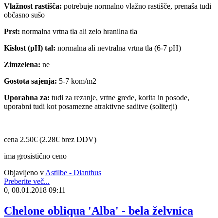
Vlažnost rastišča:
potrebuje normalno vlažno rastišče, prenaša tudi
občasno sušo
Prst:
normalna vrtna tla ali zelo hranilna tla
Kislost (pH) tal:
normalna ali nevtralna vrtna tla (6-7 pH)
Zimzelena:
ne
Gostota sajenja:
5-7 kom/m2
Uporabna za:
tudi za rezanje, vrtne grede, korita in posode,
uporabni tudi kot posamezne atraktivne saditve (soliterji)
cena 2.50€ (2.28€ brez DDV)
ima grosistično ceno
Objavljeno v
Astilbe - Dianthus
Preberite več...
0, 08.01.2018 09:11
Chelone obliqua 'Alba' - bela želvnica