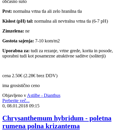
občasno sušo
Prst:
normalna vrtna tla ali zelo hranilna tla
Kislost (pH) tal:
normalna ali nevtralna vrtna tla (6-7 pH)
Zimzelena:
ne
Gostota sajenja:
7-10 kom/m2
Uporabna za:
tudi za rezanje, vrtne grede, korita in posode,
uporabni tudi kot posamezne atraktivne saditve (soliterji)
cena 2.50€ (2.28€ brez DDV)
ima grosistično ceno
Objavljeno v
Astilbe - Dianthus
Preberite več...
0, 08.01.2018 09:15
Chrysanthemum hybridum - poletna
rumena polna krizantema