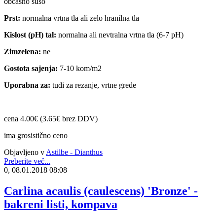
občasno sušo
Prst:
normalna vrtna tla ali zelo hranilna tla
Kislost (pH) tal:
normalna ali nevtralna vrtna tla (6-7 pH)
Zimzelena:
ne
Gostota sajenja:
7-10 kom/m2
Uporabna za:
tudi za rezanje, vrtne grede
cena 4.00€ (3.65€ brez DDV)
ima grosistično ceno
Objavljeno v
Astilbe - Dianthus
Preberite več...
0, 08.01.2018 08:08
Carlina acaulis (caulescens) 'Bronze' -
bakreni listi, kompava