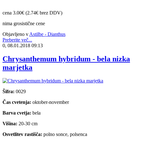
cena 3.00€ (2.74€ brez DDV)
nima grosistične cene
Objavljeno v
Astilbe - Dianthus
Preberite več...
0, 08.01.2018 09:13
Chrysanthemum hybridum - bela nizka
marjetka
Šifra:
0029
Čas cvetenja:
oktober-november
Barva cvetja:
bela
Višina:
20-30 cm
Osvetlitev rastišča:
polno sonce, polsenca