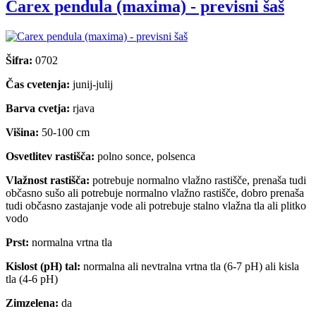
Carex pendula (maxima) - previsni šaš
Šifra:
0702
Čas cvetenja:
junij-julij
Barva cvetja:
rjava
Višina:
50-100 cm
Osvetlitev rastišča:
polno sonce, polsenca
Vlažnost rastišča:
potrebuje normalno vlažno rastišče, prenaša tudi
občasno sušo ali potrebuje normalno vlažno rastišče, dobro prenaša
tudi občasno zastajanje vode ali potrebuje stalno vlažna tla ali plitko
vodo
Prst:
normalna vrtna tla
Kislost (pH) tal:
normalna ali nevtralna vrtna tla (6-7 pH) ali kisla
tla (4-6 pH)
Zimzelena:
da