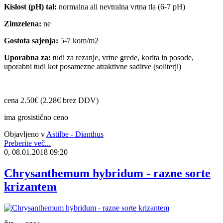
Kislost (pH) tal:
normalna ali nevtralna vrtna tla (6-7 pH)
Zimzelena:
ne
Gostota sajenja:
5-7 kom/m2
Uporabna za:
tudi za rezanje, vrtne grede, korita in posode,
uporabni tudi kot posamezne atraktivne saditve (soliterji)
cena 2.50€ (2.28€ brez DDV)
ima grosistično ceno
Objavljeno v
Astilbe - Dianthus
Preberite več...
0, 08.01.2018 09:20
Chrysanthemum hybridum - razne sorte
krizantem