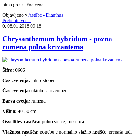
nima grosistične cene
Objavljeno v
Astilbe - Dianthus
Preberite več...
0, 08.01.2018 09:18
Chrysanthemum hybridum - pozna
rumena polna krizantema
Šifra:
0666
Čas cvetenja:
julij-oktober
Čas cvetenja:
oktober-november
Barva cvetja:
rumena
Višina:
40-50 cm
Osvetlitev rastišča:
polno sonce, polsenca
Vlažnost rastišča:
potrebuje normalno vlažno rastišče, prenaša tudi