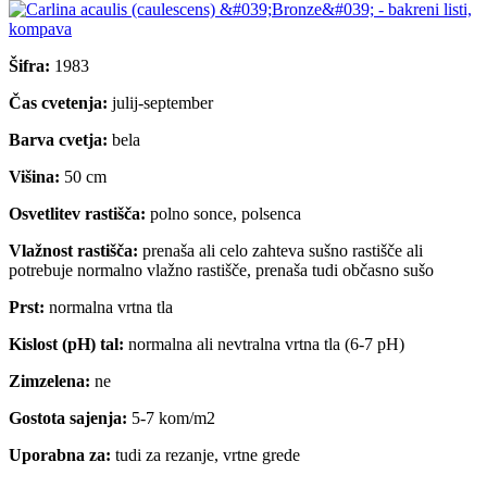
Šifra:
1983
Čas cvetenja:
julij-september
Barva cvetja:
bela
Višina:
50 cm
Osvetlitev rastišča:
polno sonce, polsenca
Vlažnost rastišča:
prenaša ali celo zahteva sušno rastišče ali
potrebuje normalno vlažno rastišče, prenaša tudi občasno sušo
Prst:
normalna vrtna tla
Kislost (pH) tal:
normalna ali nevtralna vrtna tla (6-7 pH)
Zimzelena:
ne
Gostota sajenja:
5-7 kom/m2
Uporabna za:
tudi za rezanje, vrtne grede