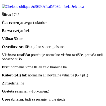
Šifra:
1745
Čas cvetenja:
avgust-oktober
Barva cvetja:
bela
Višina:
50 cm
Osvetlitev rastišča:
polno sonce, polsenca
Vlažnost rastišča:
potrebuje normalno vlažno rastišče, prenaša tudi
občasno sušo
Prst:
normalna vrtna tla ali zelo hranilna tla
Kislost (pH) tal:
normalna ali nevtralna vrtna tla (6-7 pH)
Zimzelena:
ne
Gostota sajenja:
7-10 kom/m2
Uporabna za:
tudi za rezanje, vrtne grede