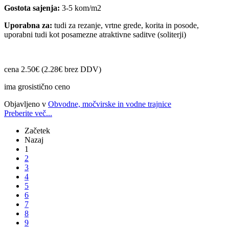
Gostota sajenja:
3-5 kom/m2
Uporabna za:
tudi za rezanje, vrtne grede, korita in posode,
uporabni tudi kot posamezne atraktivne saditve (soliterji)
cena 2.50€ (2.28€ brez DDV)
ima grosistično ceno
Objavljeno v
Obvodne, močvirske in vodne trajnice
Preberite več...
Začetek
Nazaj
1
2
3
4
5
6
7
8
9