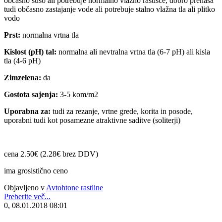
občasno sušo ali potrebuje normalno vlažno rastišče, dobro prenaša
tudi občasno zastajanje vode ali potrebuje stalno vlažna tla ali plitko
vodo
Prst:
normalna vrtna tla
Kislost (pH) tal:
normalna ali nevtralna vrtna tla (6-7 pH) ali kisla
tla (4-6 pH)
Zimzelena:
da
Gostota sajenja:
3-5 kom/m2
Uporabna za:
tudi za rezanje, vrtne grede, korita in posode,
uporabni tudi kot posamezne atraktivne saditve (soliterji)
cena 2.50€ (2.28€ brez DDV)
ima grosistično ceno
Objavljeno v
Avtohtone rastline
Preberite več...
0, 08.01.2018 08:01