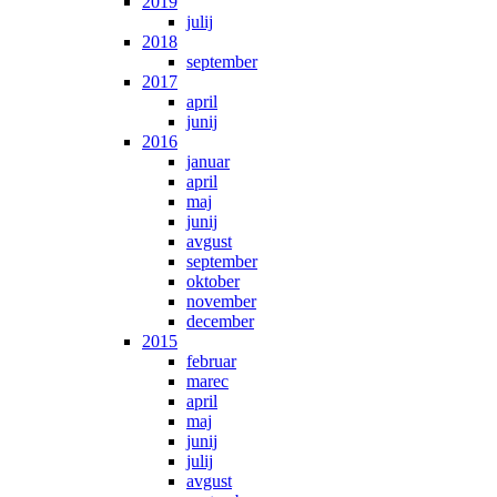
2019
julij
2018
september
2017
april
junij
2016
januar
april
maj
junij
avgust
september
oktober
november
december
2015
februar
marec
april
maj
junij
julij
avgust