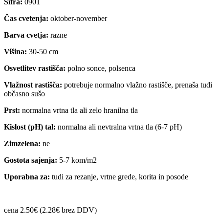
Šifra:
0901
Čas cvetenja:
oktober-november
Barva cvetja:
razne
Višina:
30-50 cm
Osvetlitev rastišča:
polno sonce, polsenca
Vlažnost rastišča:
potrebuje normalno vlažno rastišče, prenaša tudi
občasno sušo
Prst:
normalna vrtna tla ali zelo hranilna tla
Kislost (pH) tal:
normalna ali nevtralna vrtna tla (6-7 pH)
Zimzelena:
ne
Gostota sajenja:
5-7 kom/m2
Uporabna za:
tudi za rezanje, vrtne grede, korita in posode
cena 2.50€ (2.28€ brez DDV)