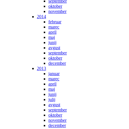
september
oktober
november
2014
februar
marec
april
maj
junij
avgust
september
oktober
december
2013
januar
marec
april
maj
junij
julij
avgust
september
oktober
november
december