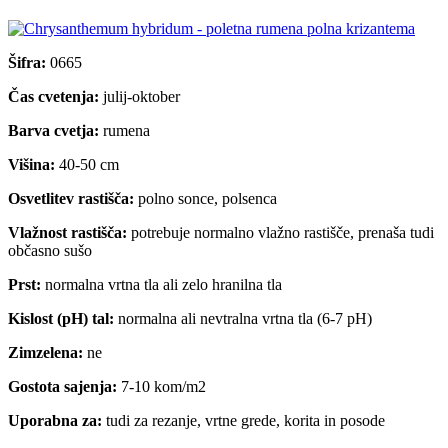
Šifra:
0665
Čas cvetenja:
julij-oktober
Barva cvetja:
rumena
Višina:
40-50 cm
Osvetlitev rastišča:
polno sonce, polsenca
Vlažnost rastišča:
potrebuje normalno vlažno rastišče, prenaša tudi
občasno sušo
Prst:
normalna vrtna tla ali zelo hranilna tla
Kislost (pH) tal:
normalna ali nevtralna vrtna tla (6-7 pH)
Zimzelena:
ne
Gostota sajenja:
7-10 kom/m2
Uporabna za:
tudi za rezanje, vrtne grede, korita in posode