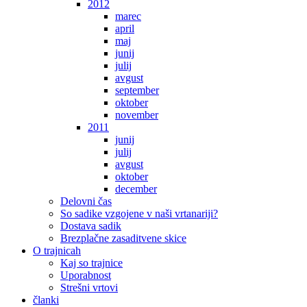
2012
marec
april
maj
junij
julij
avgust
september
oktober
november
2011
junij
julij
avgust
oktober
december
Delovni čas
So sadike vzgojene v naši vrtanariji?
Dostava sadik
Brezplačne zasaditvene skice
O trajnicah
Kaj so trajnice
Uporabnost
Strešni vrtovi
članki