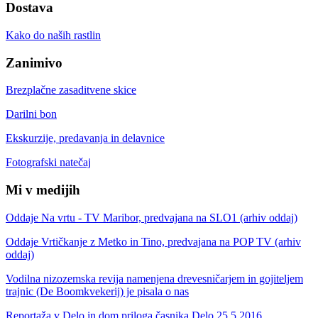
Dostava
Kako do naših rastlin
Zanimivo
Brezplačne zasaditvene skice
Darilni bon
Ekskurzije, predavanja in delavnice
Fotografski natečaj
Mi v medijih
Oddaje Na vrtu - TV Maribor, predvajana na SLO1 (arhiv oddaj)
Oddaje Vrtičkanje z Metko in Tino, predvajana na POP TV (arhiv
oddaj)
Vodilna nizozemska revija namenjena drevesničarjem in gojiteljem
trajnic (De Boomkvekerij) je pisala o nas
Reportaža v Delo in dom priloga časnika Delo 25.5.2016