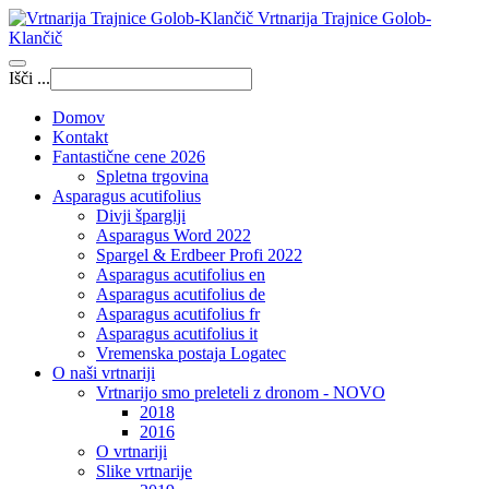
Vrtnarija Trajnice Golob-
Klančič
Išči ...
Domov
Kontakt
Fantastične cene 2026
Spletna trgovina
Asparagus acutifolius
Divji šparglji
Asparagus Word 2022
Spargel & Erdbeer Profi 2022
Asparagus acutifolius en
Asparagus acutifolius de
Asparagus acutifolius fr
Asparagus acutifolius it
Vremenska postaja Logatec
O naši vrtnariji
Vrtnarijo smo preleteli z dronom - NOVO
2018
2016
O vrtnariji
Slike vrtnarije