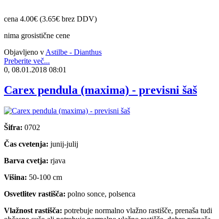
cena 4.00€ (3.65€ brez DDV)
nima grosistične cene
Objavljeno v
Astilbe - Dianthus
Preberite več...
0, 08.01.2018 08:01
Carex pendula (maxima) - previsni šaš
Šifra:
0702
Čas cvetenja:
junij-julij
Barva cvetja:
rjava
Višina:
50-100 cm
Osvetlitev rastišča:
polno sonce, polsenca
Vlažnost rastišča:
potrebuje normalno vlažno rastišče, prenaša tudi