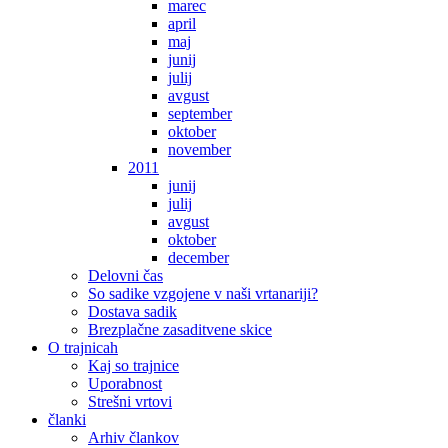
marec
april
maj
junij
julij
avgust
september
oktober
november
2011
junij
julij
avgust
oktober
december
Delovni čas
So sadike vzgojene v naši vrtanariji?
Dostava sadik
Brezplačne zasaditvene skice
O trajnicah
Kaj so trajnice
Uporabnost
Strešni vrtovi
članki
Arhiv člankov