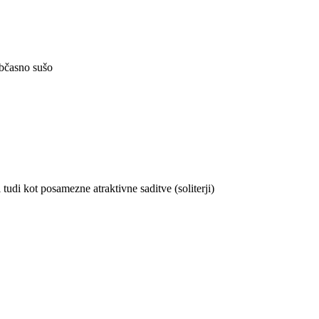
občasno sušo
 tudi kot posamezne atraktivne saditve (soliterji)