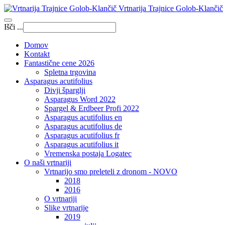
Vrtnarija Trajnice Golob-Klančič
Išči ...
Domov
Kontakt
Fantastične cene 2026
Spletna trgovina
Asparagus acutifolius
Divji šparglji
Asparagus Word 2022
Spargel & Erdbeer Profi 2022
Asparagus acutifolius en
Asparagus acutifolius de
Asparagus acutifolius fr
Asparagus acutifolius it
Vremenska postaja Logatec
O naši vrtnariji
Vrtnarijo smo preleteli z dronom - NOVO
2018
2016
O vrtnariji
Slike vrtnarije
2019