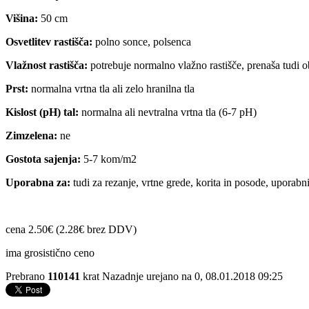
Višina:
50 cm
Osvetlitev rastišča:
polno sonce, polsenca
Vlažnost rastišča:
potrebuje normalno vlažno rastišče, prenaša tudi 
Prst:
normalna vrtna tla ali zelo hranilna tla
Kislost (pH) tal:
normalna ali nevtralna vrtna tla (6-7 pH)
Zimzelena:
ne
Gostota sajenja:
5-7 kom/m2
Uporabna za:
tudi za rezanje, vrtne grede, korita in posode, uporabni
cena 2.50€ (2.28€ brez DDV)
ima grosistično ceno
Prebrano
110141
krat
Nazadnje urejano na 0, 08.01.2018 09:25