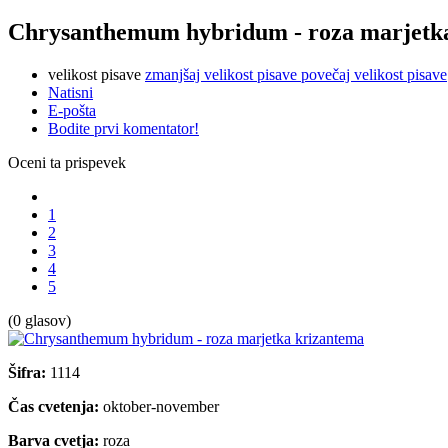
Chrysanthemum hybridum - roza marjetk
velikost pisave
zmanjšaj velikost pisave
povečaj velikost pisave
Natisni
E-pošta
Bodite prvi komentator!
Oceni ta prispevek
1
2
3
4
5
(0 glasov)
Šifra:
1114
Čas cvetenja:
oktober-november
Barva cvetja:
roza