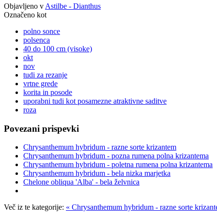
Objavljeno v
Astilbe - Dianthus
Označeno kot
polno sonce
polsenca
40 do 100 cm (visoke)
okt
nov
tudi za rezanje
vrtne grede
korita in posode
uporabni tudi kot posamezne atraktivne saditve
roza
Povezani prispevki
Chrysanthemum hybridum - razne sorte krizantem
Chrysanthemum hybridum - pozna rumena polna krizantema
Chrysanthemum hybridum - poletna rumena polna krizantema
Chrysanthemum hybridum - bela nizka marjetka
Chelone obliqua 'Alba' - bela želvnica
Več iz te kategorije:
« Chrysanthemum hybridum - razne sorte krizan