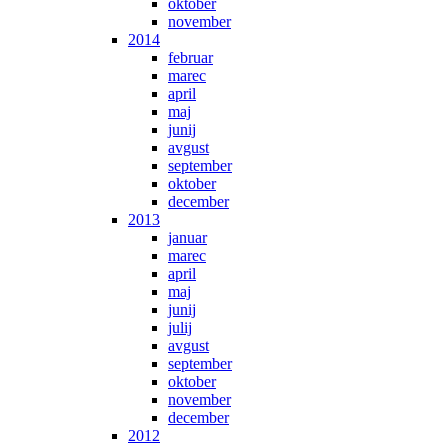
oktober
november
2014
februar
marec
april
maj
junij
avgust
september
oktober
december
2013
januar
marec
april
maj
junij
julij
avgust
september
oktober
november
december
2012