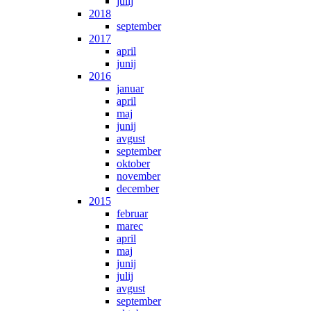
julij
2018
september
2017
april
junij
2016
januar
april
maj
junij
avgust
september
oktober
november
december
2015
februar
marec
april
maj
junij
julij
avgust
september