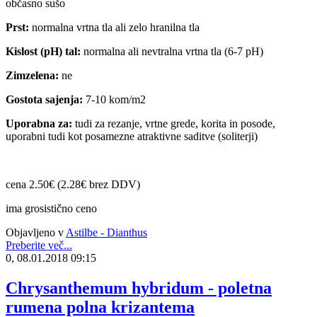
občasno sušo
Prst:
normalna vrtna tla ali zelo hranilna tla
Kislost (pH) tal:
normalna ali nevtralna vrtna tla (6-7 pH)
Zimzelena:
ne
Gostota sajenja:
7-10 kom/m2
Uporabna za:
tudi za rezanje, vrtne grede, korita in posode,
uporabni tudi kot posamezne atraktivne saditve (soliterji)
cena 2.50€ (2.28€ brez DDV)
ima grosistično ceno
Objavljeno v
Astilbe - Dianthus
Preberite več...
0, 08.01.2018 09:15
Chrysanthemum hybridum - poletna
rumena polna krizantema