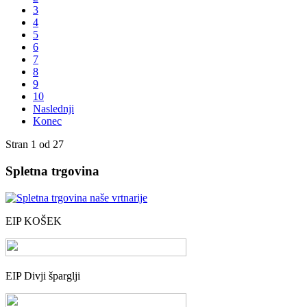
3
4
5
6
7
8
9
10
Naslednji
Konec
Stran 1 od 27
Spletna trgovina
EIP KOŠEK
EIP Divji šparglji