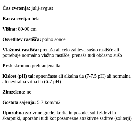
Čas cvetenja:
julij-avgust
Barva cvetja:
bela
Višina:
80-90 cm
Osvetlitev rastišča:
polno sonce
Vlažnost rastišča:
prenaša ali celo zahteva sušno rastišče ali
potrebuje normalno vlažno rastišče, prenaša tudi občasno sušo
Prst:
skromno prehranjena tla
Kislost (pH) tal:
apnenčasta ali alkalna tla (7-7,5 pH) ali normalna
ali nevtralna vrtna tla (6-7 pH)
Zimzelena:
ne
Gostota sajenja:
5-7 kom/m2
Uporabna za:
vrtne grede, korita in posode, suhi zidovi in
škarpniki, uporabni tudi kot posamezne atraktivne saditve (soliterji)