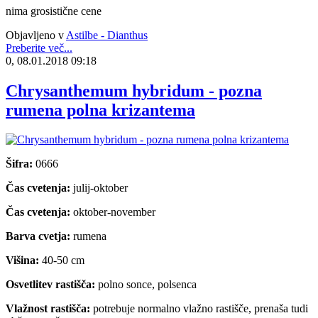
nima grosistične cene
Objavljeno v
Astilbe - Dianthus
Preberite več...
0, 08.01.2018 09:18
Chrysanthemum hybridum - pozna
rumena polna krizantema
Šifra:
0666
Čas cvetenja:
julij-oktober
Čas cvetenja:
oktober-november
Barva cvetja:
rumena
Višina:
40-50 cm
Osvetlitev rastišča:
polno sonce, polsenca
Vlažnost rastišča:
potrebuje normalno vlažno rastišče, prenaša tudi