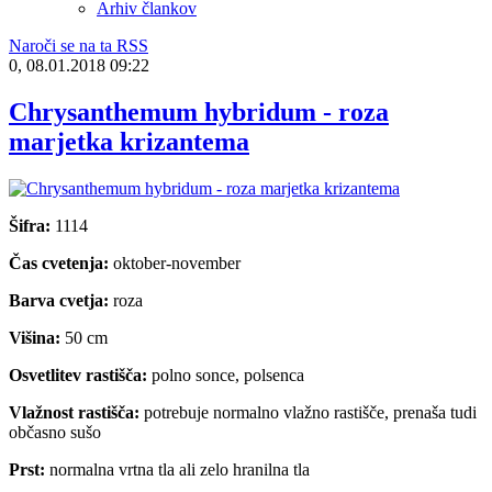
Arhiv člankov
Naroči se na ta RSS
0, 08.01.2018 09:22
Chrysanthemum hybridum - roza
marjetka krizantema
Šifra:
1114
Čas cvetenja:
oktober-november
Barva cvetja:
roza
Višina:
50 cm
Osvetlitev rastišča:
polno sonce, polsenca
Vlažnost rastišča:
potrebuje normalno vlažno rastišče, prenaša tudi
občasno sušo
Prst:
normalna vrtna tla ali zelo hranilna tla