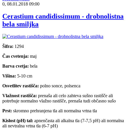
0, 08.01.2018 09:00
Cerastium candidissimum - drobnolistna
bela smiljka
Šifra:
1294
Čas cvetenja:
maj
Barva cvetja:
bela
Višina:
5-10 cm
Osvetlitev rastišča:
polno sonce, polsenca
Vlažnost rastišča:
prenaša ali celo zahteva sušno rastišče ali
potrebuje normalno vlažno rastišče, prenaša tudi občasno sušo
Prst:
skromno prehranjena tla ali normalna vrtna tla
Kislost (pH) tal:
apnenčasta ali alkalna tla (7-7,5 pH) ali normalna
ali nevtralna vrtna tla (6-7 pH)