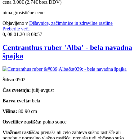
cena 3.00€ (2.74€ brez DDV)
nima grosistične cene
Objavljeno v
Dišavnice, začimbnice in zdravilne rastline
Preberite več...
0, 08.01.2018 08:57
Centranthus ruber 'Alba' - bela navadna
špajka
Šifra:
0502
Čas cvetenja:
julij-avgust
Barva cvetja:
bela
Višina:
80-90 cm
Osvetlitev rastišča:
polno sonce
Vlažnost rastišča:
prenaša ali celo zahteva sušno rastišče ali
potrebuje normalno vlažno rastišče, prenaša tudi občasno sušo