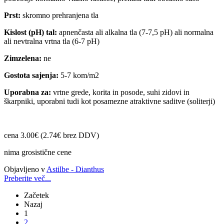
Prst:
skromno prehranjena tla
Kislost (pH) tal:
apnenčasta ali alkalna tla (7-7,5 pH) ali normalna
ali nevtralna vrtna tla (6-7 pH)
Zimzelena:
ne
Gostota sajenja:
5-7 kom/m2
Uporabna za:
vrtne grede, korita in posode, suhi zidovi in
škarpniki, uporabni tudi kot posamezne atraktivne saditve (soliterji)
cena 3.00€ (2.74€ brez DDV)
nima grosistične cene
Objavljeno v
Astilbe - Dianthus
Preberite več...
Začetek
Nazaj
1
2