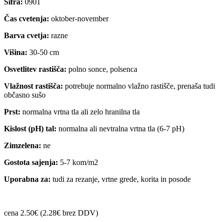
Šifra:
0901
Čas cvetenja:
oktober-november
Barva cvetja:
razne
Višina:
30-50 cm
Osvetlitev rastišča:
polno sonce, polsenca
Vlažnost rastišča:
potrebuje normalno vlažno rastišče, prenaša tudi
občasno sušo
Prst:
normalna vrtna tla ali zelo hranilna tla
Kislost (pH) tal:
normalna ali nevtralna vrtna tla (6-7 pH)
Zimzelena:
ne
Gostota sajenja:
5-7 kom/m2
Uporabna za:
tudi za rezanje, vrtne grede, korita in posode
cena 2.50€ (2.28€ brez DDV)