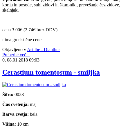
korita in posode, suhi zidovi in škarpniki, prevešanje čez zidove,
skalnjaki
cena 3.00€ (2.74€ brez DDV)
nima grosistične cene
Objavljeno v
Astilbe - Dianthus
Preberite več...
0, 08.01.2018 09:03
Cerastium tomentosum - smiljka
Šifra:
0028
Čas cvetenja:
maj
Barva cvetja:
bela
Višina:
10 cm