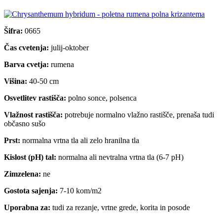
Šifra:
0665
Čas cvetenja:
julij-oktober
Barva cvetja:
rumena
Višina:
40-50 cm
Osvetlitev rastišča:
polno sonce, polsenca
Vlažnost rastišča:
potrebuje normalno vlažno rastišče, prenaša tudi
občasno sušo
Prst:
normalna vrtna tla ali zelo hranilna tla
Kislost (pH) tal:
normalna ali nevtralna vrtna tla (6-7 pH)
Zimzelena:
ne
Gostota sajenja:
7-10 kom/m2
Uporabna za:
tudi za rezanje, vrtne grede, korita in posode