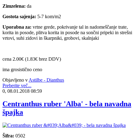
Zimzelena:
da
Gostota sajenja:
5-7 kom/m2
Uporabna za:
vrtne grede, pokrivanje tal in nadomeščanje trate,
korita in posode, plitva korita in posode na sončni pripeki in strešni
vrtovi, suhi zidovi in škarpniki, grobovi, skalnjaki
cena 2.00€ (1.83€ brez DDV)
ima grosistično ceno
Objavljeno v
Astilbe - Dianthus
Preberite več...
0, 08.01.2018 08:59
Centranthus ruber 'Alba' - bela navadna
špajka
Šifra:
0502