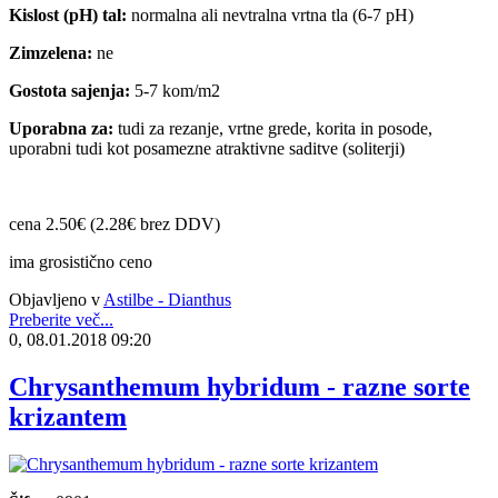
Kislost (pH) tal:
normalna ali nevtralna vrtna tla (6-7 pH)
Zimzelena:
ne
Gostota sajenja:
5-7 kom/m2
Uporabna za:
tudi za rezanje, vrtne grede, korita in posode,
uporabni tudi kot posamezne atraktivne saditve (soliterji)
cena 2.50€ (2.28€ brez DDV)
ima grosistično ceno
Objavljeno v
Astilbe - Dianthus
Preberite več...
0, 08.01.2018 09:20
Chrysanthemum hybridum - razne sorte
krizantem