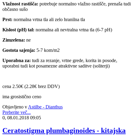
Vlažnost rastišča:
potrebuje normalno vlažno rastišče, prenaša tudi
občasno sušo
Prst:
normalna vrtna tla ali zelo hranilna tla
Kislost (pH) tal:
normalna ali nevtralna vrtna tla (6-7 pH)
Zimzelena:
ne
Gostota sajenja:
5-7 kom/m2
Uporabna za:
tudi za rezanje, vrtne grede, korita in posode,
uporabni tudi kot posamezne atraktivne saditve (soliterji)
cena 2.50€ (2.28€ brez DDV)
ima grosistično ceno
Objavljeno v
Astilbe - Dianthus
Preberite več...
0, 08.01.2018 09:05
Ceratostigma plumbaginoides - kitajska