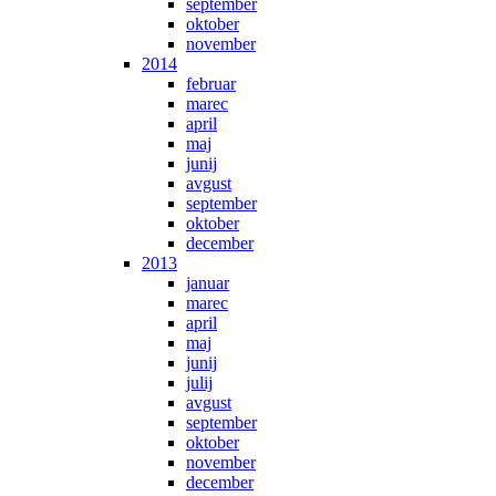
september
oktober
november
2014
februar
marec
april
maj
junij
avgust
september
oktober
december
2013
januar
marec
april
maj
junij
julij
avgust
september
oktober
november
december