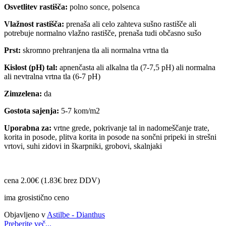
Osvetlitev rastišča:
polno sonce, polsenca
Vlažnost rastišča:
prenaša ali celo zahteva sušno rastišče ali
potrebuje normalno vlažno rastišče, prenaša tudi občasno sušo
Prst:
skromno prehranjena tla ali normalna vrtna tla
Kislost (pH) tal:
apnenčasta ali alkalna tla (7-7,5 pH) ali normalna
ali nevtralna vrtna tla (6-7 pH)
Zimzelena:
da
Gostota sajenja:
5-7 kom/m2
Uporabna za:
vrtne grede, pokrivanje tal in nadomeščanje trate,
korita in posode, plitva korita in posode na sončni pripeki in strešni
vrtovi, suhi zidovi in škarpniki, grobovi, skalnjaki
cena 2.00€ (1.83€ brez DDV)
ima grosistično ceno
Objavljeno v
Astilbe - Dianthus
Preberite več...