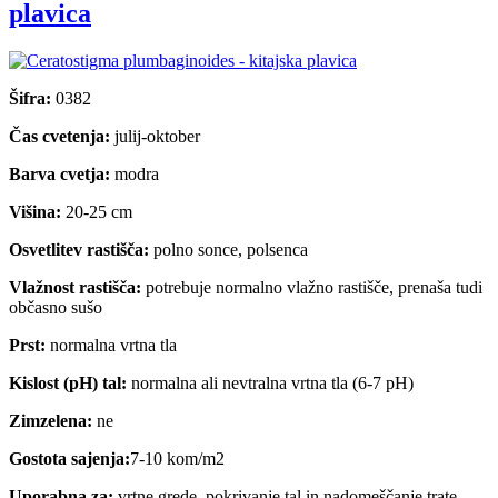
plavica
Šifra:
0382
Čas cvetenja:
julij-oktober
Barva cvetja:
modra
Višina:
20-25 cm
Osvetlitev rastišča:
polno sonce, polsenca
Vlažnost rastišča:
potrebuje normalno vlažno rastišče, prenaša tudi
občasno sušo
Prst:
normalna vrtna tla
Kislost (pH) tal:
normalna ali nevtralna vrtna tla (6-7 pH)
Zimzelena:
ne
Gostota sajenja:
7-10 kom/m2
Uporabna za:
vrtne grede, pokrivanje tal in nadomeščanje trate,