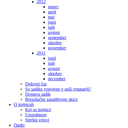
2012
marec
april
maj
junij
julij
avgust
september
oktober
november
2011
junij
julij
avgust
oktober
december
Delovni čas
So sadike vzgojene v naši vrtanariji?
Dostava sadik
Brezplačne zasaditvene skice
O trajnicah
Kaj so trajnice
Uporabnost
Strešni vrtovi
članki