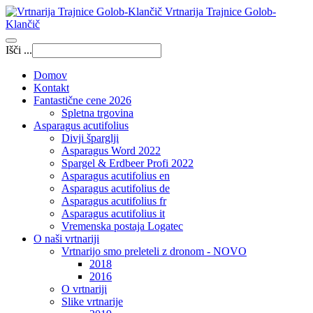
Vrtnarija Trajnice Golob-
Klančič
Išči ...
Domov
Kontakt
Fantastične cene 2026
Spletna trgovina
Asparagus acutifolius
Divji šparglji
Asparagus Word 2022
Spargel & Erdbeer Profi 2022
Asparagus acutifolius en
Asparagus acutifolius de
Asparagus acutifolius fr
Asparagus acutifolius it
Vremenska postaja Logatec
O naši vrtnariji
Vrtnarijo smo preleteli z dronom - NOVO
2018
2016
O vrtnariji
Slike vrtnarije