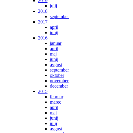
2019
julij
2018
september
2017
april
junij
2016
januar
april
maj
junij
avgust
september
oktober
november
december
2015
februar
marec
april
maj
junij
julij
avgust