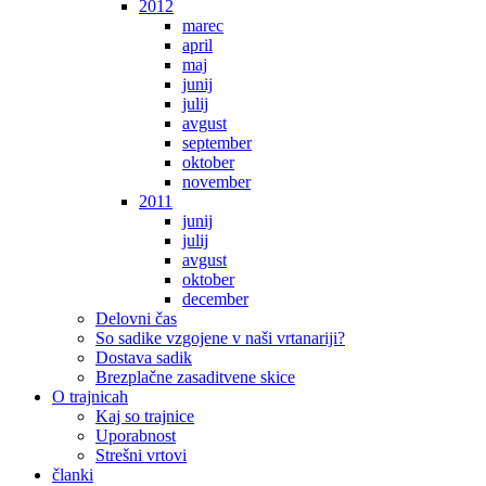
2012
marec
april
maj
junij
julij
avgust
september
oktober
november
2011
junij
julij
avgust
oktober
december
Delovni čas
So sadike vzgojene v naši vrtanariji?
Dostava sadik
Brezplačne zasaditvene skice
O trajnicah
Kaj so trajnice
Uporabnost
Strešni vrtovi
članki