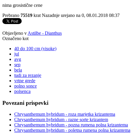
nima grosistične cene
Prebrano
75519
krat
Nazadnje urejano na 0, 08.01.2018 08:37
Objavljeno v
Astilbe - Dianthus
Označeno kot
40 do 100 cm (visoke)
jul
avg
sep
bela
tudi za rezanje
vrtne grede
polno sonce
polsenca
Povezani prispevki
Chrysanthemum hybridum - roza marjetka krizantema
Chrysanthemum hybridum - razne sorte krizantem
Chrysanthemum hybridum - pozna rumena polna krizantema
Chrysanthemum hybridum - poletna rumena polna krizantema