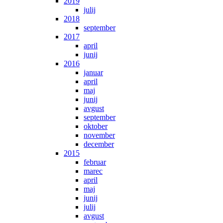
2019
julij
2018
september
2017
april
junij
2016
januar
april
maj
junij
avgust
september
oktober
november
december
2015
februar
marec
april
maj
junij
julij
avgust