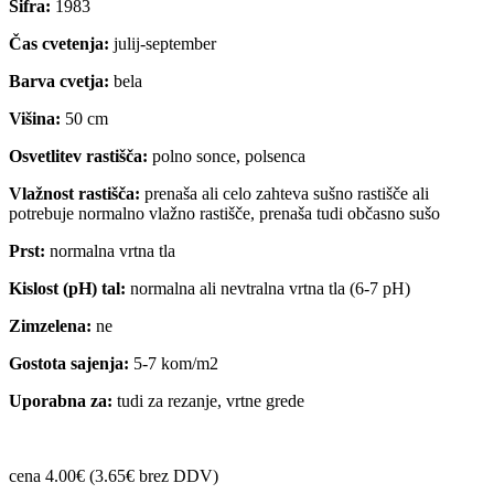
Šifra:
1983
Čas cvetenja:
julij-september
Barva cvetja:
bela
Višina:
50 cm
Osvetlitev rastišča:
polno sonce, polsenca
Vlažnost rastišča:
prenaša ali celo zahteva sušno rastišče ali
potrebuje normalno vlažno rastišče, prenaša tudi občasno sušo
Prst:
normalna vrtna tla
Kislost (pH) tal:
normalna ali nevtralna vrtna tla (6-7 pH)
Zimzelena:
ne
Gostota sajenja:
5-7 kom/m2
Uporabna za:
tudi za rezanje, vrtne grede
cena 4.00€ (3.65€ brez DDV)