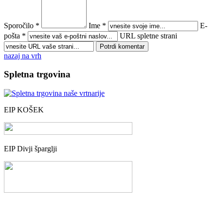
Sporočilo *
Ime *
E-
pošta *
URL spletne strani
nazaj na vrh
Spletna trgovina
EIP KOŠEK
EIP Divji šparglji