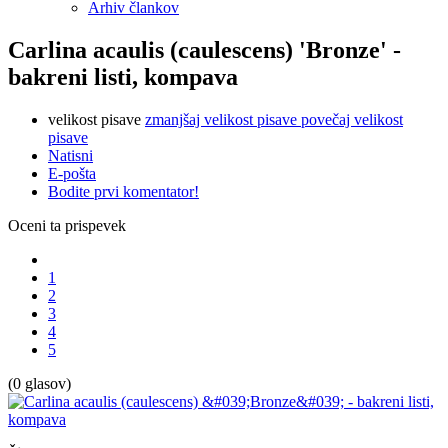
Arhiv člankov
Carlina acaulis (caulescens) 'Bronze' -
bakreni listi, kompava
velikost pisave
zmanjšaj velikost pisave
povečaj velikost
pisave
Natisni
E-pošta
Bodite prvi komentator!
Oceni ta prispevek
1
2
3
4
5
(0 glasov)