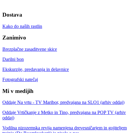
Dostava
Kako do naših rastlin
Zanimivo
Brezplačne zasaditvene skice
Darilni bon
Ekskurzije, predavanja in delavnice
Fotografski natečaj
Mi v medijih
Oddaje Na vrtu - TV Maribor, predvajana na SLO1 (arhiv oddaj)
Oddaje Vrtičkanje z Metko in Tino, predvajana na POP TV (arhiv
oddaj)
Vodilna nizozemska revija namenjena drevesničarjem in gojiteljem