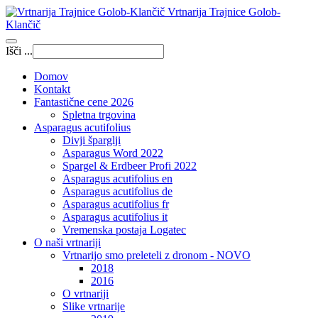
Vrtnarija Trajnice Golob-
Klančič
Išči ...
Domov
Kontakt
Fantastične cene 2026
Spletna trgovina
Asparagus acutifolius
Divji šparglji
Asparagus Word 2022
Spargel & Erdbeer Profi 2022
Asparagus acutifolius en
Asparagus acutifolius de
Asparagus acutifolius fr
Asparagus acutifolius it
Vremenska postaja Logatec
O naši vrtnariji
Vrtnarijo smo preleteli z dronom - NOVO
2018
2016
O vrtnariji
Slike vrtnarije