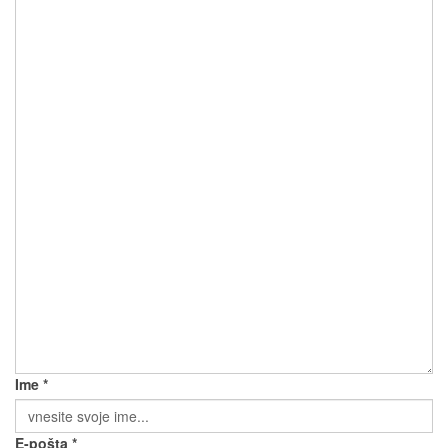
Ime *
E-pošta *