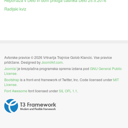
Reportaža v Delo in dom priloga časnika Delo 25.5.2016
Radijski kviz
Avtorske pravice © 2026 Vrtnarija Trajnice Golob Klancic. Vse pravice
pridržane. Designed by
JoomlArt.com
.
Joomla!
je brezplačna programska oprema izdana pod
GNU General Public
License.
Bootstrap
is a front-end framework of Twitter, Inc. Code licensed under
MIT
License.
Font Awesome
font licensed under
SIL OFL 1.1
.