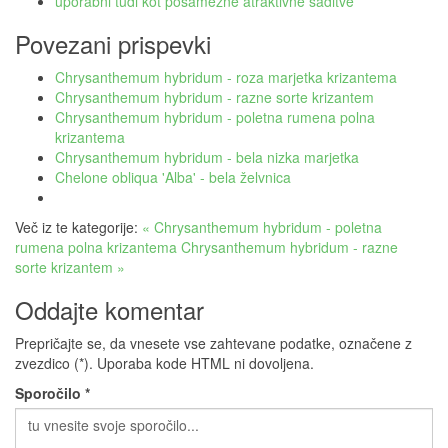
uporabni tudi kot posamezne atraktivne saditve
Povezani prispevki
Chrysanthemum hybridum - roza marjetka krizantema
Chrysanthemum hybridum - razne sorte krizantem
Chrysanthemum hybridum - poletna rumena polna
krizantema
Chrysanthemum hybridum - bela nizka marjetka
Chelone obliqua 'Alba' - bela želvnica
Več iz te kategorije:
« Chrysanthemum hybridum - poletna
rumena polna krizantema
Chrysanthemum hybridum - razne
sorte krizantem »
Oddajte komentar
Prepričajte se, da vnesete vse zahtevane podatke, označene z
zvezdico (*). Uporaba kode HTML ni dovoljena.
Sporočilo *