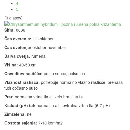
4
5
(0 glasov)
Šifra:
0666
Čas cvetenja:
julij-oktober
Čas cvetenja:
oktober-november
Barva cvetja:
rumena
Višina:
40-50 cm
Osvetlitev rastišča:
polno sonce, polsenca
Vlažnost rastišča:
potrebuje normalno vlažno rastišče, prenaša
tudi občasno sušo
Prst:
normalna vrtna tla ali zelo hranilna tla
Kislost (pH) tal:
normalna ali nevtralna vrtna tla (6-7 pH)
Zimzelena:
ne
Gostota sajenja:
7-10 kom/m2