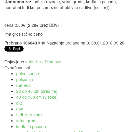
Uporabna za:
tudi za rezanje, vrtne grede, korita in posode,
uporabni tudi kot posamezne atraktivne saditve (soliterji)
cena 2.50€ (2.28€ brez DDV)
ima grosistično ceno
Prebrano
106043
krat
Nazadnje urejano na 0, 08.01.2018 09:20
Objavljeno v
Astilbe - Dianthus
Označeno kot
polno sonce
polsenca
rumena
20 do 40 cm (srednje)
40 do 100 cm (visoke)
okt
nov
tudi za rezanje
vrtne grede
korita in posode