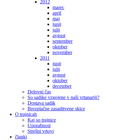
2012
marec
april
maj
junij
julij
avgust
september
oktober
november
2011
junij
julij
avgust
oktober
december
Delovni čas
So sadike vzgojene v naši vrtanariji?
Dostava sadik
Brezplačne zasaditvene skice
O trajnicah
Kaj so trajnice
Uporabnost
Strešni vrtovi
članki