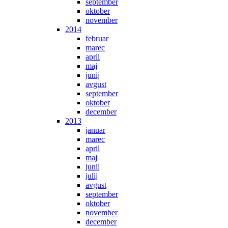
september
oktober
november
2014
februar
marec
april
maj
junij
avgust
september
oktober
december
2013
januar
marec
april
maj
junij
julij
avgust
september
oktober
november
december