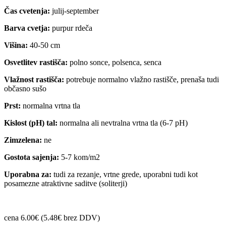
Čas cvetenja:
julij-september
Barva cvetja:
purpur rdeča
Višina:
40-50 cm
Osvetlitev rastišča:
polno sonce, polsenca, senca
Vlažnost rastišča:
potrebuje normalno vlažno rastišče, prenaša tudi
občasno sušo
Prst:
normalna vrtna tla
Kislost (pH) tal:
normalna ali nevtralna vrtna tla (6-7 pH)
Zimzelena:
ne
Gostota sajenja:
5-7 kom/m2
Uporabna za:
tudi za rezanje, vrtne grede, uporabni tudi kot
posamezne atraktivne saditve (soliterji)
cena 6.00€ (5.48€ brez DDV)