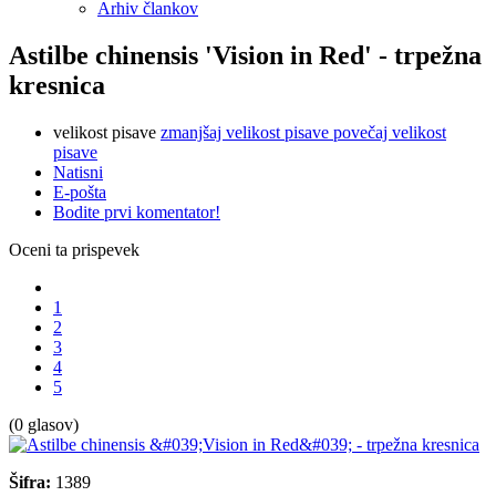
Arhiv člankov
Astilbe chinensis 'Vision in Red' - trpežna
kresnica
velikost pisave
zmanjšaj velikost pisave
povečaj velikost
pisave
Natisni
E-pošta
Bodite prvi komentator!
Oceni ta prispevek
1
2
3
4
5
(0 glasov)
Šifra:
1389