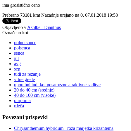
ima grosistično ceno
Prebrano
73181
krat
Nazadnje urejano na 0, 07.01.2018 19:58
Objavljeno v
Astilbe - Dianthus
Označeno kot
polno sonce
polsenca
senca
jul
avg
sep
tudi za rezanje
vrtne grede
uporabni tudi kot posamezne atraktivne saditve
20 do 40 cm (srednje)
40 do 100 cm (visoke)
purpurna
rdeča
Povezani prispevki
Chrysanthemum hybridum - roza marjetka krizantema