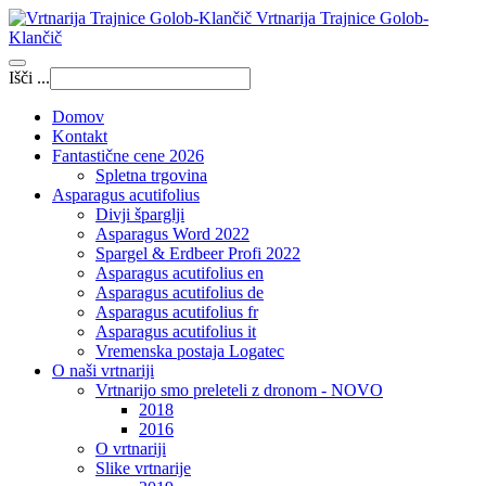
Vrtnarija Trajnice Golob-
Klančič
Išči ...
Domov
Kontakt
Fantastične cene 2026
Spletna trgovina
Asparagus acutifolius
Divji šparglji
Asparagus Word 2022
Spargel & Erdbeer Profi 2022
Asparagus acutifolius en
Asparagus acutifolius de
Asparagus acutifolius fr
Asparagus acutifolius it
Vremenska postaja Logatec
O naši vrtnariji
Vrtnarijo smo preleteli z dronom - NOVO
2018
2016
O vrtnariji
Slike vrtnarije