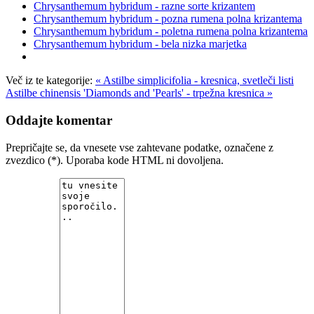
Chrysanthemum hybridum - razne sorte krizantem
Chrysanthemum hybridum - pozna rumena polna krizantema
Chrysanthemum hybridum - poletna rumena polna krizantema
Chrysanthemum hybridum - bela nizka marjetka
Več iz te kategorije:
« Astilbe simplicifolia - kresnica, svetleči listi
Astilbe chinensis 'Diamonds and 'Pearls' - trpežna kresnica »
Oddajte komentar
Prepričajte se, da vnesete vse zahtevane podatke, označene z
zvezdico (*). Uporaba kode HTML ni dovoljena.