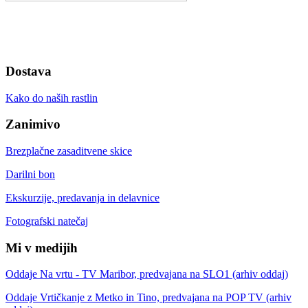
Dostava
Kako do naših rastlin
Zanimivo
Brezplačne zasaditvene skice
Darilni bon
Ekskurzije, predavanja in delavnice
Fotografski natečaj
Mi v medijih
Oddaje Na vrtu - TV Maribor, predvajana na SLO1 (arhiv oddaj)
Oddaje Vrtičkanje z Metko in Tino, predvajana na POP TV (arhiv