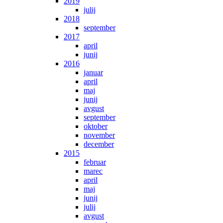
2019
julij
2018
september
2017
april
junij
2016
januar
april
maj
junij
avgust
september
oktober
november
december
2015
februar
marec
april
maj
junij
julij
avgust