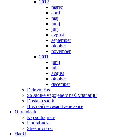
2012
marec
april
maj
junij
julij
avgust
september
oktober
november
2011
junij
julij
avgust
oktober
december
Delovni čas
So sadike vzgojene v naši vrtanariji?
Dostava sadik
Brezplačne zasaditvene skice
O trajnicah
Kaj so trajnice
Uporabnost
Strešni vrtovi
članki