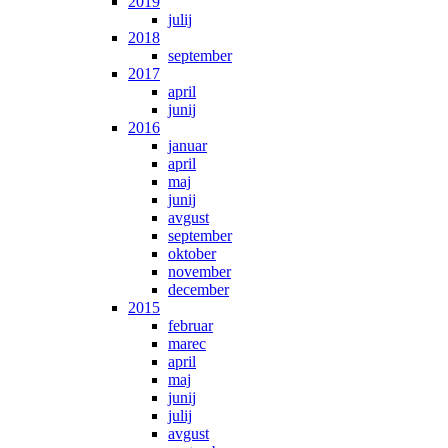
2019
julij
2018
september
2017
april
junij
2016
januar
april
maj
junij
avgust
september
oktober
november
december
2015
februar
marec
april
maj
junij
julij
avgust