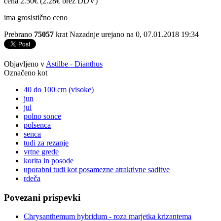
cena 2.50€ (2.28€ brez DDV)
ima grosistično ceno
Prebrano
75057
krat
Nazadnje urejano na 0, 07.01.2018 19:34
Objavljeno v
Astilbe - Dianthus
Označeno kot
40 do 100 cm (visoke)
jun
jul
polno sonce
polsenca
senca
tudi za rezanje
vrtne grede
korita in posode
uporabni tudi kot posamezne atraktivne saditve
rdeča
Povezani prispevki
Chrysanthemum hybridum - roza marjetka krizantema