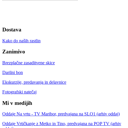
Dostava
Kako do naših rastlin
Zanimivo
Brezplačne zasaditvene skice
Darilni bon
Ekskurzije, predavanja in delavnice
Fotografski natečaj
Mi v medijih
Oddaje Na vrtu - TV Maribor, predvajana na SLO1 (arhiv oddaj)
Oddaje Vrtičkanje z Metko in Tino, predvajana na POP TV (arhiv