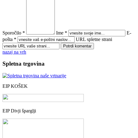
Sporočilo *
Ime *
E-
pošta *
URL spletne strani
nazaj na vrh
Spletna trgovina
EIP KOŠEK
EIP Divji šparglji