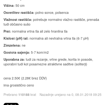
Višina:
50 cm
Osvetlitev rastišča:
polno sonce, polsenca
Vlažnost rastišča:
potrebuje normalno vlažno rastišče, prenaša
tudi občasno sušo
Prst:
normalna vrtna tla ali zelo hranilna tla
Kislost (pH) tal:
normalna ali nevtralna vrtna tla (6-7 pH)
Zimzelena:
ne
Gostota sajenja:
5-7 kom/m2
Uporabna za:
tudi za rezanje, vrtne grede, korita in posode,
uporabni tudi kot posamezne atraktivne saditve (soliterji)
cena 2.50€ (2.28€ brez DDV)
ima grosistično ceno
Prebrano
110188
krat
Nazadnje urejano na 0, 08.01.2018 09:25