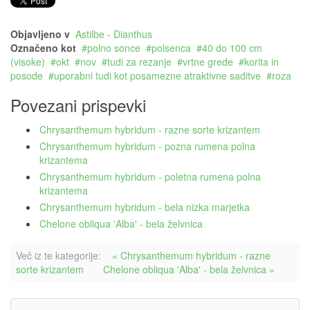
Objavljeno v
Astilbe - Dianthus
Označeno kot
polno sonce
polsenca
40 do 100 cm
(visoke)
okt
nov
tudi za rezanje
vrtne grede
korita in
posode
uporabni tudi kot posamezne atraktivne saditve
roza
Povezani prispevki
Chrysanthemum hybridum - razne sorte krizantem
Chrysanthemum hybridum - pozna rumena polna
krizantema
Chrysanthemum hybridum - poletna rumena polna
krizantema
Chrysanthemum hybridum - bela nizka marjetka
Chelone obliqua 'Alba' - bela želvnica
Več iz te kategorije:
« Chrysanthemum hybridum - razne
sorte krizantem
Chelone obliqua 'Alba' - bela želvnica »