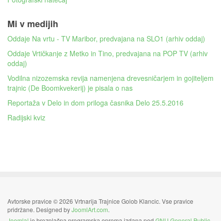
Mi v medijih
Oddaje Na vrtu - TV Maribor, predvajana na SLO1 (arhiv oddaj)
Oddaje Vrtičkanje z Metko in Tino, predvajana na POP TV (arhiv
oddaj)
Vodilna nizozemska revija namenjena drevesničarjem in gojiteljem
trajnic (De Boomkvekerij) je pisala o nas
Reportaža v Delo in dom priloga časnika Delo 25.5.2016
Radijski kviz
Avtorske pravice © 2026 Vrtnarija Trajnice Golob Klancic. Vse pravice
pridržane. Designed by
JoomlArt.com
.
Joomla!
je brezplačna programska oprema izdana pod
GNU General Public