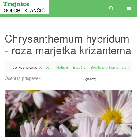
Chrysanthemum hybridum
- roza marjetka krizantema
velikost pisave
Natisni
E-pošta
Bodite prvi komentator!
Oceni ta prispevek
(0 glasov)