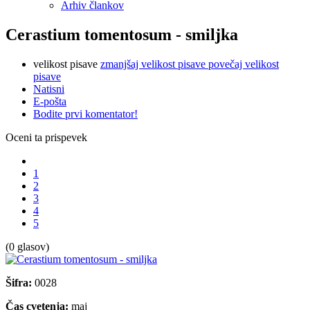
Arhiv člankov
Cerastium tomentosum - smiljka
velikost pisave
zmanjšaj velikost pisave
povečaj velikost
pisave
Natisni
E-pošta
Bodite prvi komentator!
Oceni ta prispevek
1
2
3
4
5
(0 glasov)
Šifra:
0028
Čas cvetenja:
maj