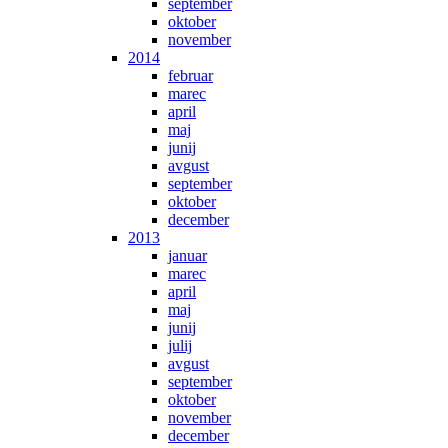
september
oktober
november
2014
februar
marec
april
maj
junij
avgust
september
oktober
december
2013
januar
marec
april
maj
junij
julij
avgust
september
oktober
november
december