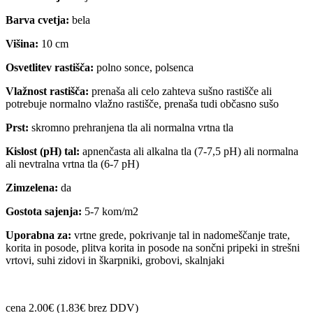
Barva cvetja:
bela
Višina:
10 cm
Osvetlitev rastišča:
polno sonce, polsenca
Vlažnost rastišča:
prenaša ali celo zahteva sušno rastišče ali
potrebuje normalno vlažno rastišče, prenaša tudi občasno sušo
Prst:
skromno prehranjena tla ali normalna vrtna tla
Kislost (pH) tal:
apnenčasta ali alkalna tla (7-7,5 pH) ali normalna
ali nevtralna vrtna tla (6-7 pH)
Zimzelena:
da
Gostota sajenja:
5-7 kom/m2
Uporabna za:
vrtne grede, pokrivanje tal in nadomeščanje trate,
korita in posode, plitva korita in posode na sončni pripeki in strešni
vrtovi, suhi zidovi in škarpniki, grobovi, skalnjaki
cena 2.00€ (1.83€ brez DDV)