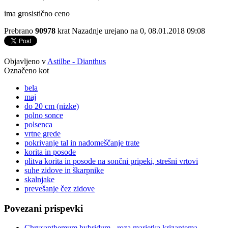
ima grosistično ceno
Prebrano
90978
krat
Nazadnje urejano na 0, 08.01.2018 09:08
Objavljeno v
Astilbe - Dianthus
Označeno kot
bela
maj
do 20 cm (nizke)
polno sonce
polsenca
vrtne grede
pokrivanje tal in nadomeščanje trate
korita in posode
plitva korita in posode na sončni pripeki, strešni vrtovi
suhe zidove in škarpnike
skalnjake
prevešanje čez zidove
Povezani prispevki
Chrysanthemum hybridum - roza marjetka krizantema