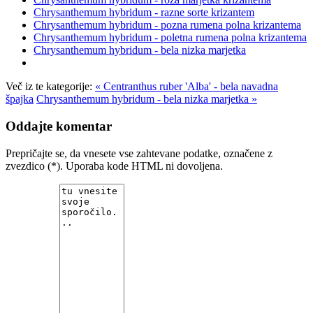
Chrysanthemum hybridum - razne sorte krizantem
Chrysanthemum hybridum - pozna rumena polna krizantema
Chrysanthemum hybridum - poletna rumena polna krizantema
Chrysanthemum hybridum - bela nizka marjetka
Več iz te kategorije:
« Centranthus ruber 'Alba' - bela navadna
špajka
Chrysanthemum hybridum - bela nizka marjetka »
Oddajte komentar
Prepričajte se, da vnesete vse zahtevane podatke, označene z
zvezdico (*). Uporaba kode HTML ni dovoljena.