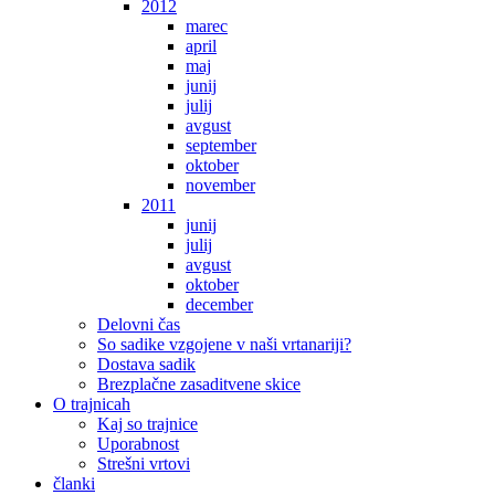
2012
marec
april
maj
junij
julij
avgust
september
oktober
november
2011
junij
julij
avgust
oktober
december
Delovni čas
So sadike vzgojene v naši vrtanariji?
Dostava sadik
Brezplačne zasaditvene skice
O trajnicah
Kaj so trajnice
Uporabnost
Strešni vrtovi
članki