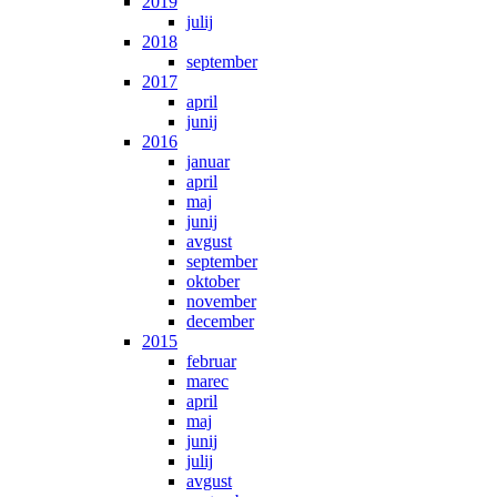
2019
julij
2018
september
2017
april
junij
2016
januar
april
maj
junij
avgust
september
oktober
november
december
2015
februar
marec
april
maj
junij
julij
avgust