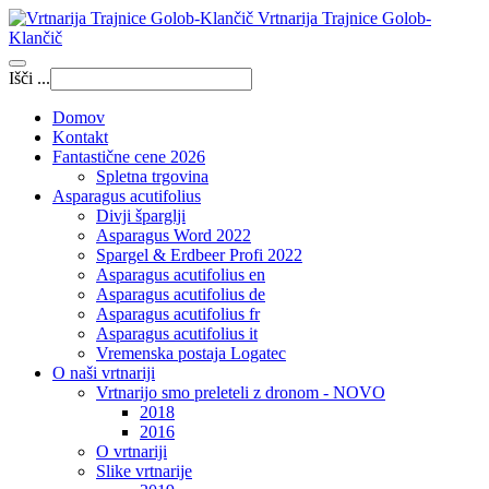
Vrtnarija Trajnice Golob-
Klančič
Išči ...
Domov
Kontakt
Fantastične cene 2026
Spletna trgovina
Asparagus acutifolius
Divji šparglji
Asparagus Word 2022
Spargel & Erdbeer Profi 2022
Asparagus acutifolius en
Asparagus acutifolius de
Asparagus acutifolius fr
Asparagus acutifolius it
Vremenska postaja Logatec
O naši vrtnariji
Vrtnarijo smo preleteli z dronom - NOVO
2018
2016
O vrtnariji
Slike vrtnarije