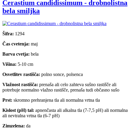
Cerastium candidissimum - drobnolistna
bela smiljka
Šifra:
1294
Čas cvetenja:
maj
Barva cvetja:
bela
Višina:
5-10 cm
Osvetlitev rastišča:
polno sonce, polsenca
Vlažnost rastišča:
prenaša ali celo zahteva sušno rastišče ali
potrebuje normalno vlažno rastišče, prenaša tudi občasno sušo
Prst:
skromno prehranjena tla ali normalna vrtna tla
Kislost (pH) tal:
apnenčasta ali alkalna tla (7-7,5 pH) ali normalna
ali nevtralna vrtna tla (6-7 pH)
Zimzelena:
da