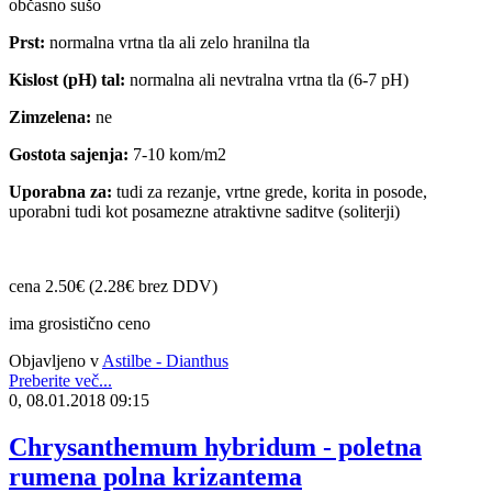
občasno sušo
Prst:
normalna vrtna tla ali zelo hranilna tla
Kislost (pH) tal:
normalna ali nevtralna vrtna tla (6-7 pH)
Zimzelena:
ne
Gostota sajenja:
7-10 kom/m2
Uporabna za:
tudi za rezanje, vrtne grede, korita in posode,
uporabni tudi kot posamezne atraktivne saditve (soliterji)
cena 2.50€ (2.28€ brez DDV)
ima grosistično ceno
Objavljeno v
Astilbe - Dianthus
Preberite več...
0, 08.01.2018 09:15
Chrysanthemum hybridum - poletna
rumena polna krizantema