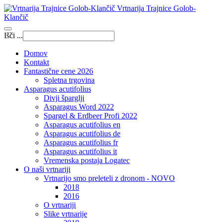
Vrtnarija Trajnice Golob-
Klančič
Išči ...
Domov
Kontakt
Fantastične cene 2026
Spletna trgovina
Asparagus acutifolius
Divji šparglji
Asparagus Word 2022
Spargel & Erdbeer Profi 2022
Asparagus acutifolius en
Asparagus acutifolius de
Asparagus acutifolius fr
Asparagus acutifolius it
Vremenska postaja Logatec
O naši vrtnariji
Vrtnarijo smo preleteli z dronom - NOVO
2018
2016
O vrtnariji
Slike vrtnarije