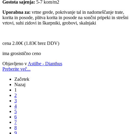
Gostota sajenja:
5-7 kom/m2
Uporabna za:
vrtne grede, pokrivanje tal in nadomeščanje trate,
korita in posode, plitva korita in posode na sončni pripeki in strešni
vrtovi, suhi zidovi in škarpniki, grobovi, skalnjaki
cena 2.00€ (1.83€ brez DDV)
ima grosistično ceno
Objavljeno v
Astilbe - Dianthus
Preberite več...
Začetek
Nazaj
1
2
3
4
5
6
7
8
9