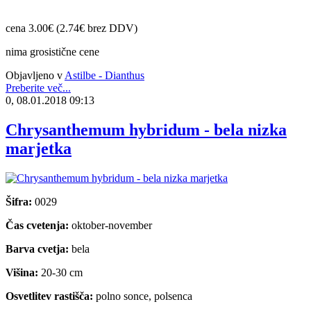
cena 3.00€ (2.74€ brez DDV)
nima grosistične cene
Objavljeno v
Astilbe - Dianthus
Preberite več...
0, 08.01.2018 09:13
Chrysanthemum hybridum - bela nizka
marjetka
Šifra:
0029
Čas cvetenja:
oktober-november
Barva cvetja:
bela
Višina:
20-30 cm
Osvetlitev rastišča:
polno sonce, polsenca