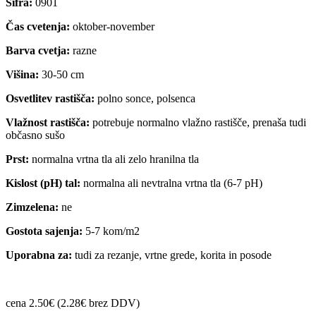
Šifra:
0901
Čas cvetenja:
oktober-november
Barva cvetja:
razne
Višina:
30-50 cm
Osvetlitev rastišča:
polno sonce, polsenca
Vlažnost rastišča:
potrebuje normalno vlažno rastišče, prenaša tudi
občasno sušo
Prst:
normalna vrtna tla ali zelo hranilna tla
Kislost (pH) tal:
normalna ali nevtralna vrtna tla (6-7 pH)
Zimzelena:
ne
Gostota sajenja:
5-7 kom/m2
Uporabna za:
tudi za rezanje, vrtne grede, korita in posode
cena 2.50€ (2.28€ brez DDV)