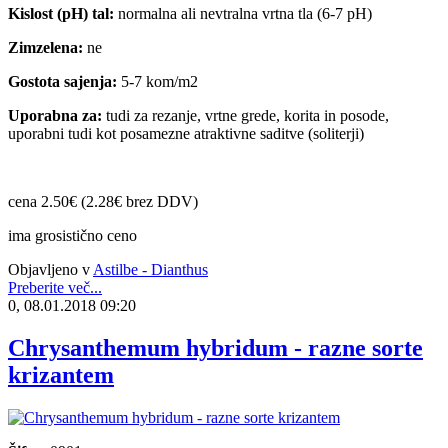
Kislost (pH) tal:
normalna ali nevtralna vrtna tla (6-7 pH)
Zimzelena:
ne
Gostota sajenja:
5-7 kom/m2
Uporabna za:
tudi za rezanje, vrtne grede, korita in posode,
uporabni tudi kot posamezne atraktivne saditve (soliterji)
cena 2.50€ (2.28€ brez DDV)
ima grosistično ceno
Objavljeno v
Astilbe - Dianthus
Preberite več...
0, 08.01.2018 09:20
Chrysanthemum hybridum - razne sorte
krizantem