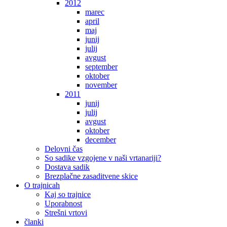
2012
marec
april
maj
junij
julij
avgust
september
oktober
november
2011
junij
julij
avgust
oktober
december
Delovni čas
So sadike vzgojene v naši vrtanariji?
Dostava sadik
Brezplačne zasaditvene skice
O trajnicah
Kaj so trajnice
Uporabnost
Strešni vrtovi
članki