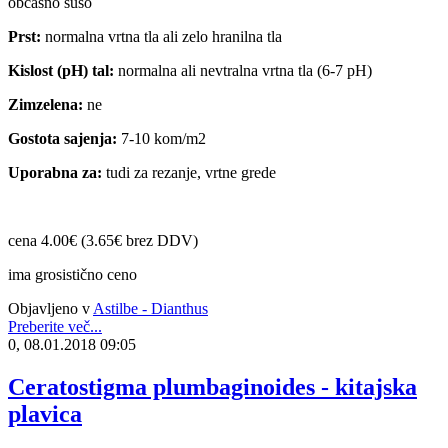
občasno sušo
Prst:
normalna vrtna tla ali zelo hranilna tla
Kislost (pH) tal:
normalna ali nevtralna vrtna tla (6-7 pH)
Zimzelena:
ne
Gostota sajenja:
7-10 kom/m2
Uporabna za:
tudi za rezanje, vrtne grede
cena 4.00€ (3.65€ brez DDV)
ima grosistično ceno
Objavljeno v
Astilbe - Dianthus
Preberite več...
0, 08.01.2018 09:05
Ceratostigma plumbaginoides - kitajska
plavica