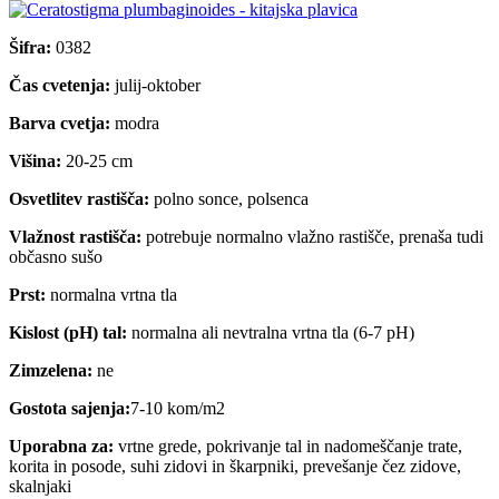
Šifra:
0382
Čas cvetenja:
julij-oktober
Barva cvetja:
modra
Višina:
20-25 cm
Osvetlitev rastišča:
polno sonce, polsenca
Vlažnost rastišča:
potrebuje normalno vlažno rastišče, prenaša tudi
občasno sušo
Prst:
normalna vrtna tla
Kislost (pH) tal:
normalna ali nevtralna vrtna tla (6-7 pH)
Zimzelena:
ne
Gostota sajenja:
7-10 kom/m2
Uporabna za:
vrtne grede, pokrivanje tal in nadomeščanje trate,
korita in posode, suhi zidovi in škarpniki, prevešanje čez zidove,
skalnjaki