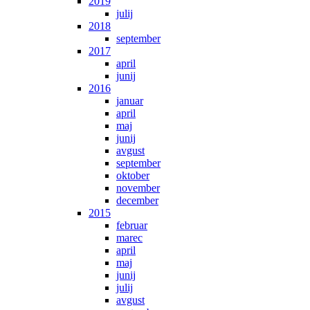
2019
julij
2018
september
2017
april
junij
2016
januar
april
maj
junij
avgust
september
oktober
november
december
2015
februar
marec
april
maj
junij
julij
avgust