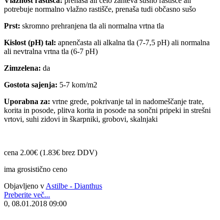
Vlažnost rastišča:
prenaša ali celo zahteva sušno rastišče ali
potrebuje normalno vlažno rastišče, prenaša tudi občasno sušo
Prst:
skromno prehranjena tla ali normalna vrtna tla
Kislost (pH) tal:
apnenčasta ali alkalna tla (7-7,5 pH) ali normalna
ali nevtralna vrtna tla (6-7 pH)
Zimzelena:
da
Gostota sajenja:
5-7 kom/m2
Uporabna za:
vrtne grede, pokrivanje tal in nadomeščanje trate,
korita in posode, plitva korita in posode na sončni pripeki in strešni
vrtovi, suhi zidovi in škarpniki, grobovi, skalnjaki
cena 2.00€ (1.83€ brez DDV)
ima grosistično ceno
Objavljeno v
Astilbe - Dianthus
Preberite več...
0, 08.01.2018 09:00