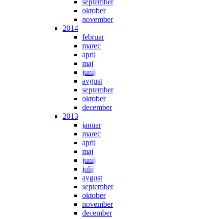
september
oktober
november
2014
februar
marec
april
maj
junij
avgust
september
oktober
december
2013
januar
marec
april
maj
junij
julij
avgust
september
oktober
november
december