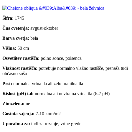
Šifra:
1745
Čas cvetenja:
avgust-oktober
Barva cvetja:
bela
Višina:
50 cm
Osvetlitev rastišča:
polno sonce, polsenca
Vlažnost rastišča:
potrebuje normalno vlažno rastišče, prenaša tudi
občasno sušo
Prst:
normalna vrtna tla ali zelo hranilna tla
Kislost (pH) tal:
normalna ali nevtralna vrtna tla (6-7 pH)
Zimzelena:
ne
Gostota sajenja:
7-10 kom/m2
Uporabna za:
tudi za rezanje, vrtne grede