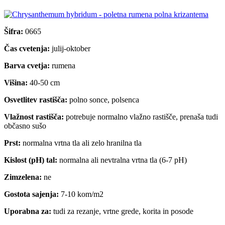
Šifra:
0665
Čas cvetenja:
julij-oktober
Barva cvetja:
rumena
Višina:
40-50 cm
Osvetlitev rastišča:
polno sonce, polsenca
Vlažnost rastišča:
potrebuje normalno vlažno rastišče, prenaša tudi
občasno sušo
Prst:
normalna vrtna tla ali zelo hranilna tla
Kislost (pH) tal:
normalna ali nevtralna vrtna tla (6-7 pH)
Zimzelena:
ne
Gostota sajenja:
7-10 kom/m2
Uporabna za:
tudi za rezanje, vrtne grede, korita in posode