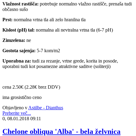
Vlažnost rastišča:
potrebuje normalno vlažno rastišče, prenaša tudi
občasno sušo
Prst:
normalna vrtna tla ali zelo hranilna tla
Kislost (pH) tal:
normalna ali nevtralna vrtna tla (6-7 pH)
Zimzelena:
ne
Gostota sajenja:
5-7 kom/m2
Uporabna za:
tudi za rezanje, vrtne grede, korita in posode,
uporabni tudi kot posamezne atraktivne saditve (soliterji)
cena 2.50€ (2.28€ brez DDV)
ima grosistično ceno
Objavljeno v
Astilbe - Dianthus
Preberite več...
0, 08.01.2018 09:11
Chelone obliqua 'Alba' - bela želvnica