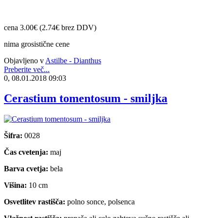
cena 3.00€ (2.74€ brez DDV)
nima grosistične cene
Objavljeno v
Astilbe - Dianthus
Preberite več...
0, 08.01.2018 09:03
Cerastium tomentosum - smiljka
Šifra:
0028
Čas cvetenja:
maj
Barva cvetja:
bela
Višina:
10 cm
Osvetlitev rastišča:
polno sonce, polsenca