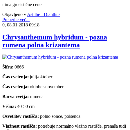
nima grosistične cene
Objavljeno v
Astilbe - Dianthus
Preberite več...
0, 08.01.2018 09:18
Chrysanthemum hybridum - pozna
rumena polna krizantema
Šifra:
0666
Čas cvetenja:
julij-oktober
Čas cvetenja:
oktober-november
Barva cvetja:
rumena
Višina:
40-50 cm
Osvetlitev rastišča:
polno sonce, polsenca
Vlažnost rastišča:
potrebuje normalno vlažno rastišče, prenaša tudi