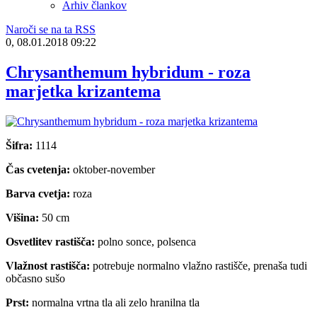
Arhiv člankov
Naroči se na ta RSS
0, 08.01.2018 09:22
Chrysanthemum hybridum - roza
marjetka krizantema
Šifra:
1114
Čas cvetenja:
oktober-november
Barva cvetja:
roza
Višina:
50 cm
Osvetlitev rastišča:
polno sonce, polsenca
Vlažnost rastišča:
potrebuje normalno vlažno rastišče, prenaša tudi
občasno sušo
Prst:
normalna vrtna tla ali zelo hranilna tla