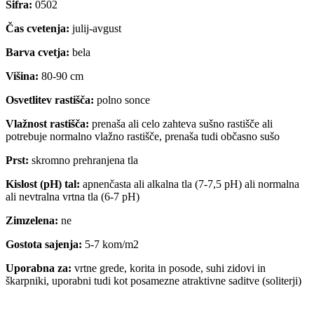
Šifra:
0502
Čas cvetenja:
julij-avgust
Barva cvetja:
bela
Višina:
80-90 cm
Osvetlitev rastišča:
polno sonce
Vlažnost rastišča:
prenaša ali celo zahteva sušno rastišče ali
potrebuje normalno vlažno rastišče, prenaša tudi občasno sušo
Prst:
skromno prehranjena tla
Kislost (pH) tal:
apnenčasta ali alkalna tla (7-7,5 pH) ali normalna
ali nevtralna vrtna tla (6-7 pH)
Zimzelena:
ne
Gostota sajenja:
5-7 kom/m2
Uporabna za:
vrtne grede, korita in posode, suhi zidovi in
škarpniki, uporabni tudi kot posamezne atraktivne saditve (soliterji)