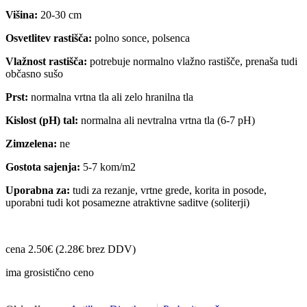
Višina:
20-30 cm
Osvetlitev rastišča:
polno sonce, polsenca
Vlažnost rastišča:
potrebuje normalno vlažno rastišče, prenaša tudi
občasno sušo
Prst:
normalna vrtna tla ali zelo hranilna tla
Kislost (pH) tal:
normalna ali nevtralna vrtna tla (6-7 pH)
Zimzelena:
ne
Gostota sajenja:
5-7 kom/m2
Uporabna za:
tudi za rezanje, vrtne grede, korita in posode,
uporabni tudi kot posamezne atraktivne saditve (soliterji)
cena 2.50€ (2.28€ brez DDV)
ima grosistično ceno