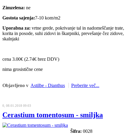
Zimzelena:
ne
Gostota sajenja:
7-10 kom/m2
Uporabna za:
vrtne grede, pokrivanje tal in nadomeščanje trate,
korita in posode, suhi zidovi in škarpniki, prevešanje čez zidove,
skalnjaki
cena 3.00€ (2.74€ brez DDV)
nima grosistične cene
Objavljeno v
Astilbe - Dianthus
Preberite več...
0, 08.01.2018 09:03
Cerastium tomentosum - smiljka
Šifra:
0028