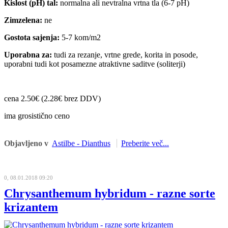
Kislost (pH) tal:
normalna ali nevtralna vrtna tla (6-7 pH)
Zimzelena:
ne
Gostota sajenja:
5-7 kom/m2
Uporabna za:
tudi za rezanje, vrtne grede, korita in posode,
uporabni tudi kot posamezne atraktivne saditve (soliterji)
cena 2.50€ (2.28€ brez DDV)
ima grosistično ceno
Objavljeno v
Astilbe - Dianthus
Preberite več...
0, 08.01.2018 09:20
Chrysanthemum hybridum - razne sorte
krizantem