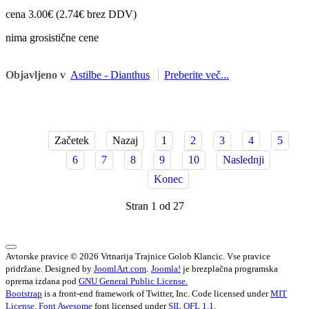
cena 3.00€ (2.74€ brez DDV)
nima grosistične cene
Objavljeno v
Astilbe - Dianthus
Preberite več...
Začetek
Nazaj
1
2
3
4
5
6
7
8
9
10
Naslednji
Konec
Stran 1 od 27
Avtorske pravice © 2026 Vrtnarija Trajnice Golob Klancic. Vse pravice
pridržane. Designed by
JoomlArt.com
.
Joomla!
je brezplačna programska
oprema izdana pod
GNU General Public License.
Bootstrap
is a front-end framework of Twitter, Inc. Code licensed under
MIT
License.
Font Awesome
font licensed under
SIL OFL 1.1
.