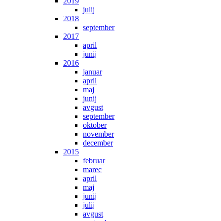
2019
julij
2018
september
2017
april
junij
2016
januar
april
maj
junij
avgust
september
oktober
november
december
2015
februar
marec
april
maj
junij
julij
avgust