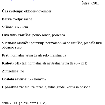
Šifra:
0901
Čas cvetenja:
oktober-november
Barva cvetja:
razne
Višina:
30-50 cm
Osvetlitev rastišča:
polno sonce, polsenca
Vlažnost rastišča:
potrebuje normalno vlažno rastišče, prenaša tudi
občasno sušo
Prst:
normalna vrtna tla ali zelo hranilna tla
Kislost (pH) tal:
normalna ali nevtralna vrtna tla (6-7 pH)
Zimzelena:
ne
Gostota sajenja:
5-7 kom/m2
Uporabna za:
tudi za rezanje, vrtne grede, korita in posode
cena 2.50€ (2.28€ brez DDV)