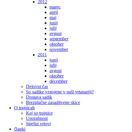
2012
marec
april
maj
junij
julij
avgust
september
oktober
november
2011
junij
julij
avgust
oktober
december
Delovni čas
So sadike vzgojene v naši vrtanariji?
Dostava sadik
Brezplačne zasaditvene skice
O trajnicah
Kaj so trajnice
Uporabnost
Strešni vrtovi
članki