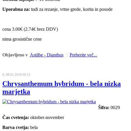
Uporabna za:
tudi za rezanje, vrtne grede, korita in posode
cena 3.00€ (2.74€ brez DDV)
nima grosistične cene
Objavljeno v
Astilbe - Dianthus
Preberite več...
0, 08.01.2018 09:13
Chrysanthemum hybridum - bela nizka
marjetka
Šifra:
0029
Čas cvetenja:
oktober-november
Barva cvetja:
bela