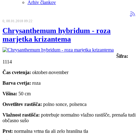
Arhiv člankov
0, 08.01.2018 09:22
Chrysanthemum hybridum - roza
marjetka krizantema
Šifra:
1114
Čas cvetenja:
oktober-november
Barva cvetja:
roza
Višina:
50 cm
Osvetlitev rastišča:
polno sonce, polsenca
Vlažnost rastišča:
potrebuje normalno vlažno rastišče, prenaša tudi
občasno sušo
Prst:
normalna vrtna tla ali zelo hranilna tla