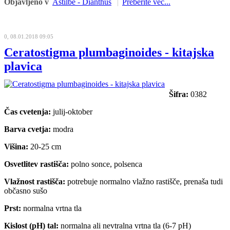
Objavljeno v
Astilbe - Dianthus
Preberite več...
0, 08.01.2018 09:05
Ceratostigma plumbaginoides - kitajska
plavica
Šifra:
0382
Čas cvetenja:
julij-oktober
Barva cvetja:
modra
Višina:
20-25 cm
Osvetlitev rastišča:
polno sonce, polsenca
Vlažnost rastišča:
potrebuje normalno vlažno rastišče, prenaša tudi
občasno sušo
Prst:
normalna vrtna tla
Kislost (pH) tal:
normalna ali nevtralna vrtna tla (6-7 pH)