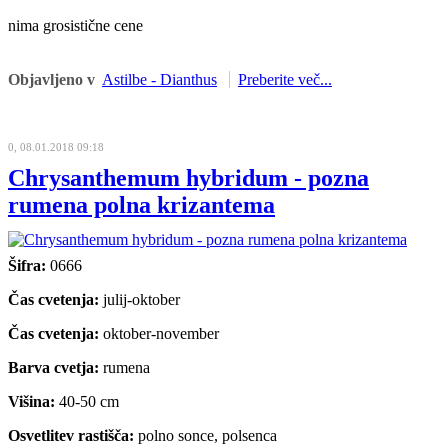
nima grosistične cene
Objavljeno v
Astilbe - Dianthus
Preberite več...
0, 08.01.2018 09:18
Chrysanthemum hybridum - pozna
rumena polna krizantema
Šifra:
0666
Čas cvetenja:
julij-oktober
Čas cvetenja:
oktober-november
Barva cvetja:
rumena
Višina:
40-50 cm
Osvetlitev rastišča:
polno sonce, polsenca