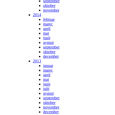
september
oktober
november
2014
februar
marec
april
maj
junij
avgust
september
oktober
december
2013
januar
marec
april
maj
junij
julij
avgust
september
oktober
november
december