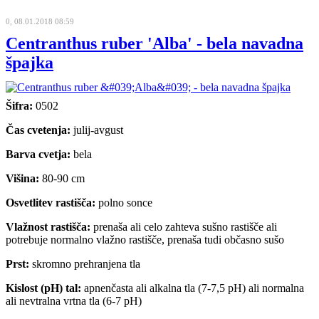
0, 08.01.2018 08:59
Centranthus ruber 'Alba' - bela navadna
špajka
Šifra:
0502
Čas cvetenja:
julij-avgust
Barva cvetja:
bela
Višina:
80-90 cm
Osvetlitev rastišča:
polno sonce
Vlažnost rastišča:
prenaša ali celo zahteva sušno rastišče ali
potrebuje normalno vlažno rastišče, prenaša tudi občasno sušo
Prst:
skromno prehranjena tla
Kislost (pH) tal:
apnenčasta ali alkalna tla (7-7,5 pH) ali normalna
ali nevtralna vrtna tla (6-7 pH)