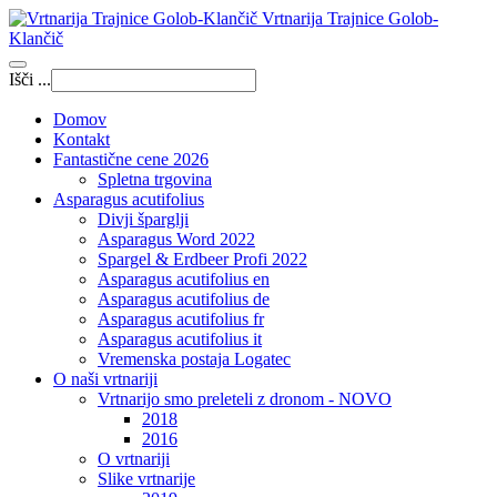
Vrtnarija Trajnice Golob-
Klančič
Išči ...
Domov
Kontakt
Fantastične cene 2026
Spletna trgovina
Asparagus acutifolius
Divji šparglji
Asparagus Word 2022
Spargel & Erdbeer Profi 2022
Asparagus acutifolius en
Asparagus acutifolius de
Asparagus acutifolius fr
Asparagus acutifolius it
Vremenska postaja Logatec
O naši vrtnariji
Vrtnarijo smo preleteli z dronom - NOVO
2018
2016
O vrtnariji
Slike vrtnarije