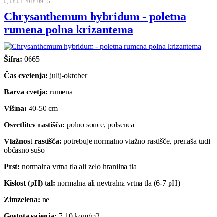
0, 08.01.2018 09:15
Chrysanthemum hybridum - poletna
rumena polna krizantema
Šifra:
0665
Čas cvetenja:
julij-oktober
Barva cvetja:
rumena
Višina:
40-50 cm
Osvetlitev rastišča:
polno sonce, polsenca
Vlažnost rastišča:
potrebuje normalno vlažno rastišče, prenaša tudi
občasno sušo
Prst:
normalna vrtna tla ali zelo hranilna tla
Kislost (pH) tal:
normalna ali nevtralna vrtna tla (6-7 pH)
Zimzelena:
ne
Gostota sajenja:
7-10 kom/m2