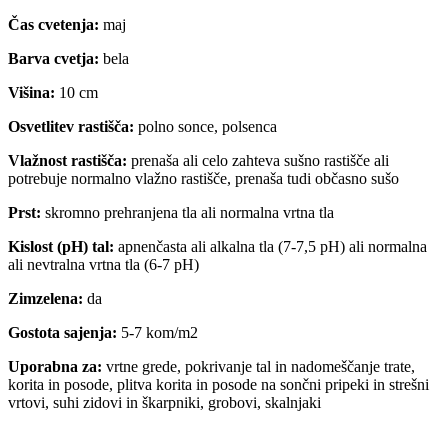
Čas cvetenja:
maj
Barva cvetja:
bela
Višina:
10 cm
Osvetlitev rastišča:
polno sonce, polsenca
Vlažnost rastišča:
prenaša ali celo zahteva sušno rastišče ali
potrebuje normalno vlažno rastišče, prenaša tudi občasno sušo
Prst:
skromno prehranjena tla ali normalna vrtna tla
Kislost (pH) tal:
apnenčasta ali alkalna tla (7-7,5 pH) ali normalna
ali nevtralna vrtna tla (6-7 pH)
Zimzelena:
da
Gostota sajenja:
5-7 kom/m2
Uporabna za:
vrtne grede, pokrivanje tal in nadomeščanje trate,
korita in posode, plitva korita in posode na sončni pripeki in strešni
vrtovi, suhi zidovi in škarpniki, grobovi, skalnjaki