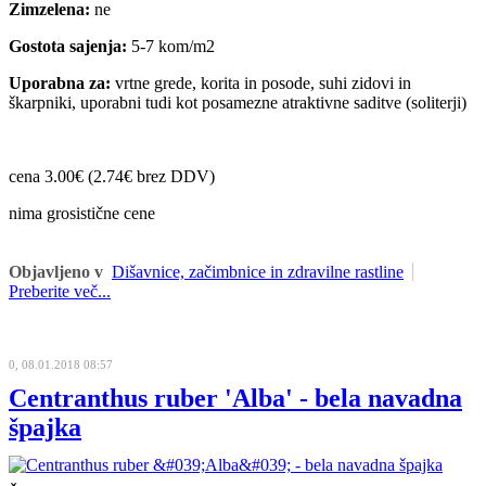
Zimzelena:
ne
Gostota sajenja:
5-7 kom/m2
Uporabna za:
vrtne grede, korita in posode, suhi zidovi in
škarpniki, uporabni tudi kot posamezne atraktivne saditve (soliterji)
cena 3.00€ (2.74€ brez DDV)
nima grosistične cene
Objavljeno v
Dišavnice, začimbnice in zdravilne rastline
Preberite več...
0, 08.01.2018 08:57
Centranthus ruber 'Alba' - bela navadna
špajka