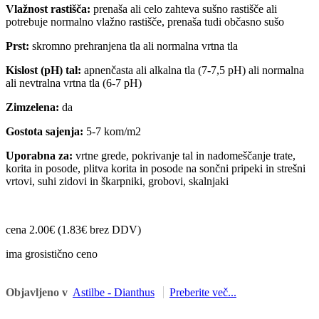
Vlažnost rastišča:
prenaša ali celo zahteva sušno rastišče ali
potrebuje normalno vlažno rastišče, prenaša tudi občasno sušo
Prst:
skromno prehranjena tla ali normalna vrtna tla
Kislost (pH) tal:
apnenčasta ali alkalna tla (7-7,5 pH) ali normalna
ali nevtralna vrtna tla (6-7 pH)
Zimzelena:
da
Gostota sajenja:
5-7 kom/m2
Uporabna za:
vrtne grede, pokrivanje tal in nadomeščanje trate,
korita in posode, plitva korita in posode na sončni pripeki in strešni
vrtovi, suhi zidovi in škarpniki, grobovi, skalnjaki
cena 2.00€ (1.83€ brez DDV)
ima grosistično ceno
Objavljeno v
Astilbe - Dianthus
Preberite več...