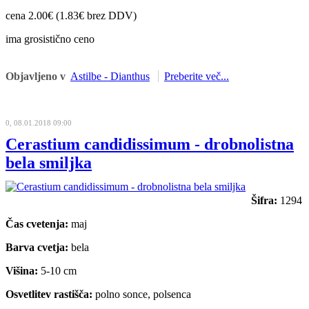
cena 2.00€ (1.83€ brez DDV)
ima grosistično ceno
Objavljeno v
Astilbe - Dianthus
Preberite več...
0, 08.01.2018 09:00
Cerastium candidissimum - drobnolistna
bela smiljka
Šifra:
1294
Čas cvetenja:
maj
Barva cvetja:
bela
Višina:
5-10 cm
Osvetlitev rastišča:
polno sonce, polsenca