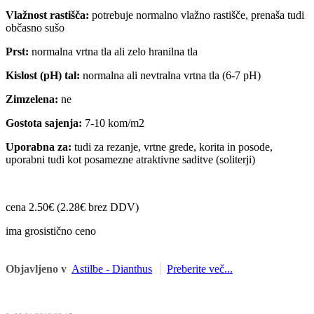
Vlažnost rastišča:
potrebuje normalno vlažno rastišče, prenaša tudi
občasno sušo
Prst:
normalna vrtna tla ali zelo hranilna tla
Kislost (pH) tal:
normalna ali nevtralna vrtna tla (6-7 pH)
Zimzelena:
ne
Gostota sajenja:
7-10 kom/m2
Uporabna za:
tudi za rezanje, vrtne grede, korita in posode,
uporabni tudi kot posamezne atraktivne saditve (soliterji)
cena 2.50€ (2.28€ brez DDV)
ima grosistično ceno
Objavljeno v
Astilbe - Dianthus
Preberite več...