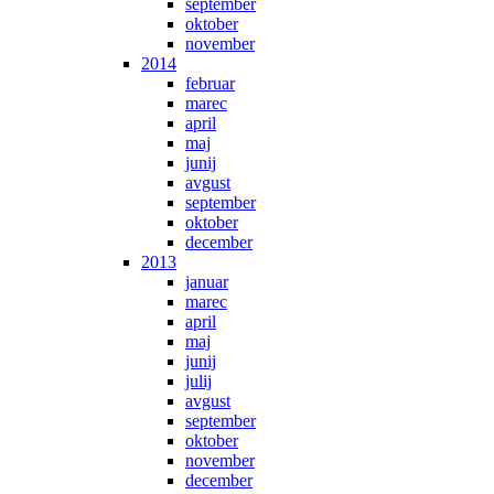
september
oktober
november
2014
februar
marec
april
maj
junij
avgust
september
oktober
december
2013
januar
marec
april
maj
junij
julij
avgust
september
oktober
november
december