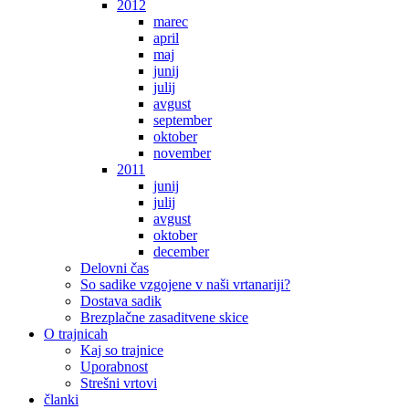
2012
marec
april
maj
junij
julij
avgust
september
oktober
november
2011
junij
julij
avgust
oktober
december
Delovni čas
So sadike vzgojene v naši vrtanariji?
Dostava sadik
Brezplačne zasaditvene skice
O trajnicah
Kaj so trajnice
Uporabnost
Strešni vrtovi
članki