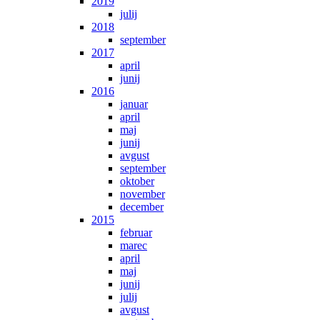
2019
julij
2018
september
2017
april
junij
2016
januar
april
maj
junij
avgust
september
oktober
november
december
2015
februar
marec
april
maj
junij
julij
avgust