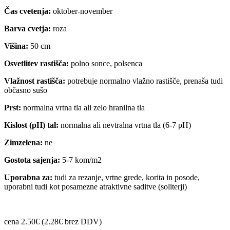
Čas cvetenja:
oktober-november
Barva cvetja:
roza
Višina:
50 cm
Osvetlitev rastišča:
polno sonce, polsenca
Vlažnost rastišča:
potrebuje normalno vlažno rastišče, prenaša tudi
občasno sušo
Prst:
normalna vrtna tla ali zelo hranilna tla
Kislost (pH) tal:
normalna ali nevtralna vrtna tla (6-7 pH)
Zimzelena:
ne
Gostota sajenja:
5-7 kom/m2
Uporabna za:
tudi za rezanje, vrtne grede, korita in posode,
uporabni tudi kot posamezne atraktivne saditve (soliterji)
cena 2.50€ (2.28€ brez DDV)