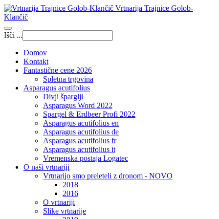
Vrtnarija Trajnice Golob-
Klančič
Išči ...
Domov
Kontakt
Fantastične cene 2026
Spletna trgovina
Asparagus acutifolius
Divji šparglji
Asparagus Word 2022
Spargel & Erdbeer Profi 2022
Asparagus acutifolius en
Asparagus acutifolius de
Asparagus acutifolius fr
Asparagus acutifolius it
Vremenska postaja Logatec
O naši vrtnariji
Vrtnarijo smo preleteli z dronom - NOVO
2018
2016
O vrtnariji
Slike vrtnarije