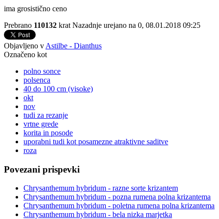
ima grosistično ceno
Prebrano
110132
krat
Nazadnje urejano na 0, 08.01.2018 09:25
Objavljeno v
Astilbe - Dianthus
Označeno kot
polno sonce
polsenca
40 do 100 cm (visoke)
okt
nov
tudi za rezanje
vrtne grede
korita in posode
uporabni tudi kot posamezne atraktivne saditve
roza
Povezani prispevki
Chrysanthemum hybridum - razne sorte krizantem
Chrysanthemum hybridum - pozna rumena polna krizantema
Chrysanthemum hybridum - poletna rumena polna krizantema
Chrysanthemum hybridum - bela nizka marjetka