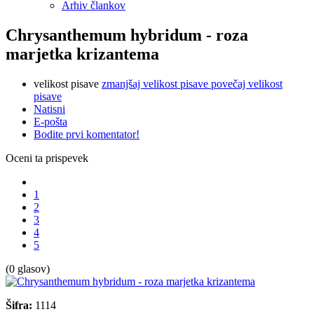
Arhiv člankov
Chrysanthemum hybridum - roza
marjetka krizantema
velikost pisave
zmanjšaj velikost pisave
povečaj velikost
pisave
Natisni
E-pošta
Bodite prvi komentator!
Oceni ta prispevek
1
2
3
4
5
(0 glasov)
Šifra:
1114