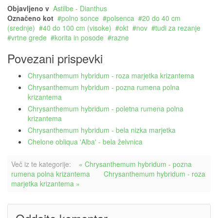
Objavljeno v
Astilbe - Dianthus
Označeno kot
polno sonce
polsenca
20 do 40 cm
(srednje)
40 do 100 cm (visoke)
okt
nov
tudi za rezanje
vrtne grede
korita in posode
razne
Povezani prispevki
Chrysanthemum hybridum - roza marjetka krizantema
Chrysanthemum hybridum - pozna rumena polna
krizantema
Chrysanthemum hybridum - poletna rumena polna
krizantema
Chrysanthemum hybridum - bela nizka marjetka
Chelone obliqua 'Alba' - bela želvnica
Več iz te kategorije:
« Chrysanthemum hybridum - pozna
rumena polna krizantema
Chrysanthemum hybridum - roza
marjetka krizantema »