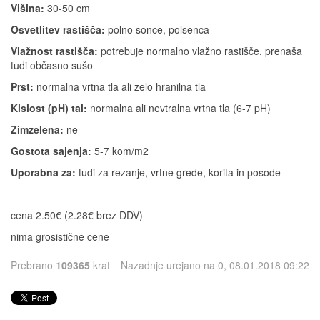
Višina:
30-50 cm
Osvetlitev rastišča:
polno sonce, polsenca
Vlažnost rastišča:
potrebuje normalno vlažno rastišče, prenaša
tudi občasno sušo
Prst:
normalna vrtna tla ali zelo hranilna tla
Kislost (pH) tal:
normalna ali nevtralna vrtna tla (6-7 pH)
Zimzelena:
ne
Gostota sajenja:
5-7 kom/m2
Uporabna za:
tudi za rezanje, vrtne grede, korita in posode
cena 2.50€ (2.28€ brez DDV)
nima grosistične cene
Prebrano
109365
krat
Nazadnje urejano na 0, 08.01.2018 09:22