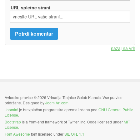
URL spletne strani
nazaj na vrh
Avtorske pravice © 2026 Vrtnarija Trajnice Golob Klancic. Vse pravice
pridržane. Designed by
JoomlArt.com
.
Joomla!
je brezplačna programska oprema izdana pod
GNU General Public
License.
Bootstrap
is a front-end framework of Twitter, Inc. Code licensed under
MIT
License.
Font Awesome
font licensed under
SIL OFL 1.1
.