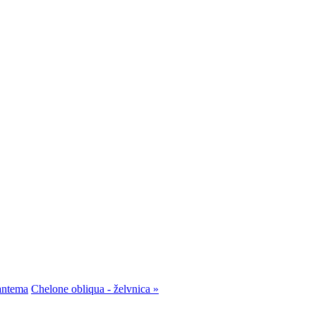
antema
Chelone obliqua - želvnica »