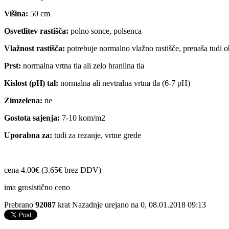
Višina:
50 cm
Osvetlitev rastišča:
polno sonce, polsenca
Vlažnost rastišča:
potrebuje normalno vlažno rastišče, prenaša tudi 
Prst:
normalna vrtna tla ali zelo hranilna tla
Kislost (pH) tal:
normalna ali nevtralna vrtna tla (6-7 pH)
Zimzelena:
ne
Gostota sajenja:
7-10 kom/m2
Uporabna za:
tudi za rezanje, vrtne grede
cena 4.00€ (3.65€ brez DDV)
ima grosistično ceno
Prebrano
92087
krat
Nazadnje urejano na 0, 08.01.2018 09:13