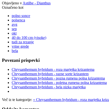
Objavljeno v
Astilbe - Dianthus
Označeno kot
polno sonce
polsenca
avg
sep
okt
40 do 100 cm (visoke)
tudi za rezanje
vrtne grede
bela
Povezani prispevki
Chrysanthemum hybridum - roza marjetka krizantema
Chrysanthemum hybridum - razne sorte krizantem
Chrysanthemum hybridum - pozna rumena polna krizantema
Chrysanthemum hybridum - poletna rumena polna krizantema
Chrysanthemum hybridum - bela nizka marjetka
Več iz te kategorije:
« Chrysanthemum hybridum - roza marjetka kriz