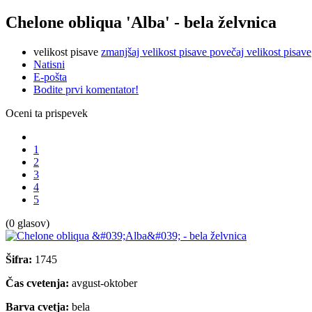
Chelone obliqua 'Alba' - bela želvnica
velikost pisave
zmanjšaj velikost pisave
povečaj velikost pisave
Natisni
E-pošta
Bodite prvi komentator!
Oceni ta prispevek
1
2
3
4
5
(0 glasov)
Šifra:
1745
Čas cvetenja:
avgust-oktober
Barva cvetja:
bela