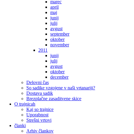
marec
april
maj
junij
julij
avgust
september
oktober
november
2011
junij
julij
avgust
oktober
december
Delovni čas
So sadike vzgojene v naši vrtanariji?
Dostava sadik
Brezplačne zasaditvene skice
O trajnicah
Kaj so trajnice
Uporabnost
Strešni vrtovi
članki
Arhiv člankov