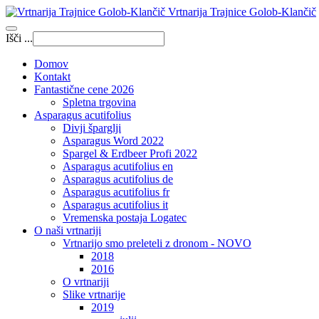
Vrtnarija Trajnice Golob-Klančič
Išči ...
Domov
Kontakt
Fantastične cene 2026
Spletna trgovina
Asparagus acutifolius
Divji šparglji
Asparagus Word 2022
Spargel & Erdbeer Profi 2022
Asparagus acutifolius en
Asparagus acutifolius de
Asparagus acutifolius fr
Asparagus acutifolius it
Vremenska postaja Logatec
O naši vrtnariji
Vrtnarijo smo preleteli z dronom - NOVO
2018
2016
O vrtnariji
Slike vrtnarije
2019