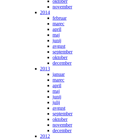
oktober
november
2014
februar
marec
april
maj
junij
avgust
september
oktober
december
2013
januar
marec
april
maj
junij
julij
avgust
september
oktober
november
december
2012