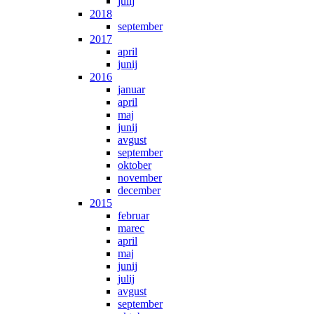
julij
2018
september
2017
april
junij
2016
januar
april
maj
junij
avgust
september
oktober
november
december
2015
februar
marec
april
maj
junij
julij
avgust
september