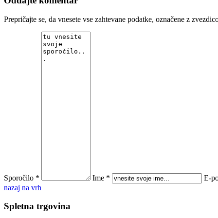
Oddajte komentar
Prepričajte se, da vnesete vse zahtevane podatke, označene z zvezd
Sporočilo *
Ime *
E-po
nazaj na vrh
Spletna trgovina