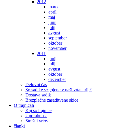
2012
marec
april
maj
junij
julij
avgust
september
oktober
november
2011
junij
julij
avgust
oktober
december
Delovni čas
So sadike vzgojene v naši vrtanariji?
Dostava sadik
Brezplačne zasaditvene skice
O trajnicah
Kaj so trajnice
Uporabnost
Strešni vrtovi
članki