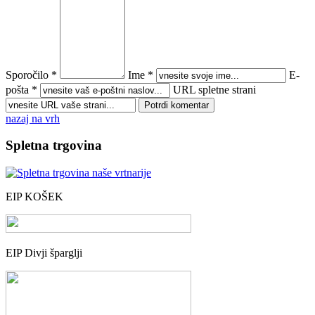
Sporočilo *
Ime *
E-
pošta *
URL spletne strani
nazaj na vrh
Spletna trgovina
EIP KOŠEK
EIP Divji šparglji