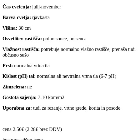
Čas cvetenja:
julij-november
Barva cvetja:
rjavkasta
Višina:
30 cm
Osvetlitev rastišča:
polno sonce, polsenca
Vlažnost rastišča:
potrebuje normalno vlažno rastišče, prenaša tudi
občasno sušo
Prst:
normalna vrtna tla
Kislost (pH) tal:
normalna ali nevtralna vrtna tla (6-7 pH)
Zimzelena:
ne
Gostota sajenja:
7-10 kom/m2
Uporabna za:
tudi za rezanje, vrtne grede, korita in posode
cena 2.50€ (2.28€ brez DDV)
ima grosistično ceno