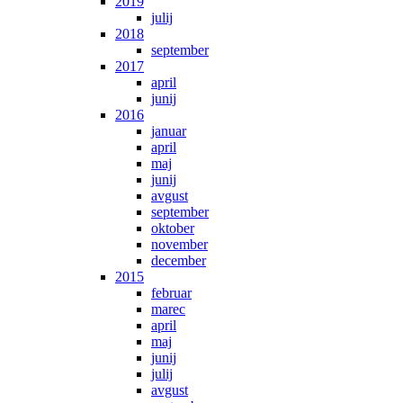
2019
julij
2018
september
2017
april
junij
2016
januar
april
maj
junij
avgust
september
oktober
november
december
2015
februar
marec
april
maj
junij
julij
avgust