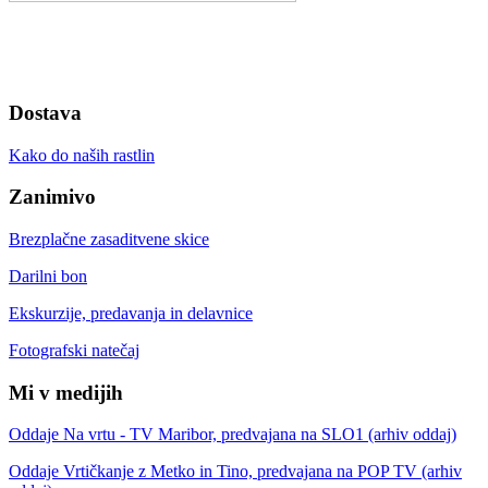
Dostava
Kako do naših rastlin
Zanimivo
Brezplačne zasaditvene skice
Darilni bon
Ekskurzije, predavanja in delavnice
Fotografski natečaj
Mi v medijih
Oddaje Na vrtu - TV Maribor, predvajana na SLO1 (arhiv oddaj)
Oddaje Vrtičkanje z Metko in Tino, predvajana na POP TV (arhiv