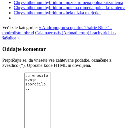
Chrysanthemum hybridum - pozna rumena polna krizantema
Chrysanthemum hybridum - poletna rumena polna krizantema
Chrysanthemum hybridum - bela nizka marjetka
Več iz te kategorije:
« Andropogon scoparius 'Prairie Blues' -
modrolistni obrad
Calamagrostis (Achnatherum) brachytrichia -
šašulica »
Oddajte komentar
Prepričajte se, da vnesete vse zahtevane podatke, označene z
zvezdico (*). Uporaba kode HTML ni dovoljena.