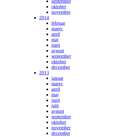
september
oktober
november
2014
februar
marec
april
maj
junij
avgust
september
oktober
december
2013
januar
marec
april
maj
junij
julij
avgust
september
oktober
november
december