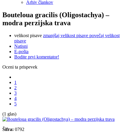
Arhiv člankov
Bouteloua gracilis (Oligostachya) –
modra perzijska trava
velikost pisave
zmanjšaj velikost pisave
povečaj velikost
pisave
Natisni
E-pošta
Bodite prvi komentator!
Oceni ta prispevek
1
2
3
4
5
(1 glas)
Šifra:
0792