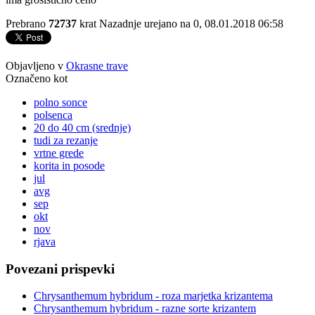
Prebrano
72737
krat
Nazadnje urejano na 0, 08.01.2018 06:58
Objavljeno v
Okrasne trave
Označeno kot
polno sonce
polsenca
20 do 40 cm (srednje)
tudi za rezanje
vrtne grede
korita in posode
jul
avg
sep
okt
nov
rjava
Povezani prispevki
Chrysanthemum hybridum - roza marjetka krizantema
Chrysanthemum hybridum - razne sorte krizantem