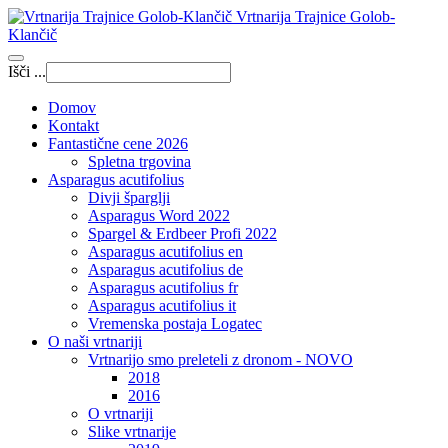
Vrtnarija Trajnice Golob-
Klančič
Išči ...
Domov
Kontakt
Fantastične cene 2026
Spletna trgovina
Asparagus acutifolius
Divji šparglji
Asparagus Word 2022
Spargel & Erdbeer Profi 2022
Asparagus acutifolius en
Asparagus acutifolius de
Asparagus acutifolius fr
Asparagus acutifolius it
Vremenska postaja Logatec
O naši vrtnariji
Vrtnarijo smo preleteli z dronom - NOVO
2018
2016
O vrtnariji
Slike vrtnarije