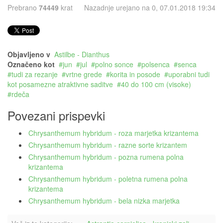
Prebrano
74449
krat
Nazadnje urejano na 0, 07.01.2018 19:34
Objavljeno v
Astilbe - Dianthus
Označeno kot
jun
jul
polno sonce
polsenca
senca
tudi za rezanje
vrtne grede
korita in posode
uporabni tudi
kot posamezne atraktivne saditve
40 do 100 cm (visoke)
rdeča
Povezani prispevki
Chrysanthemum hybridum - roza marjetka krizantema
Chrysanthemum hybridum - razne sorte krizantem
Chrysanthemum hybridum - pozna rumena polna
krizantema
Chrysanthemum hybridum - poletna rumena polna
krizantema
Chrysanthemum hybridum - bela nizka marjetka