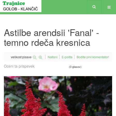
Astilbe arendsii 'Fanal' -
temno rdeča kresnica
velikost pisave
Natisni
E-pošta
Bodite prvi komentator!
Oceni ta prispevek
(0 glasov)