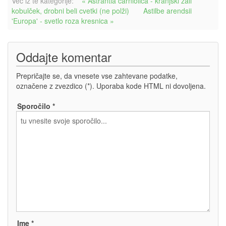
Več iz te kategorije:
« Astrantia carniolica - kranjski zali
kobulček, drobni beli cvetki (ne polži)
Astilbe arendsii
'Europa' - svetlo roza kresnica »
Oddajte komentar
Prepričajte se, da vnesete vse zahtevane podatke,
označene z zvezdico (*). Uporaba kode HTML ni dovoljena.
Sporočilo *
Ime *