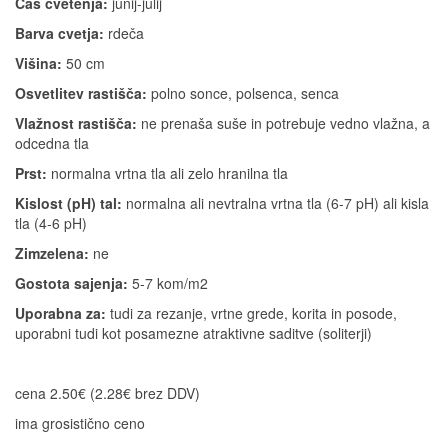
Čas cvetenja:
junij-julij
Barva cvetja:
rdeča
Višina:
50 cm
Osvetlitev rastišča:
polno sonce, polsenca, senca
Vlažnost rastišča:
ne prenaša suše in potrebuje vedno vlažna, a
odcedna tla
Prst:
normalna vrtna tla ali zelo hranilna tla
Kislost (pH) tal:
normalna ali nevtralna vrtna tla (6-7 pH) ali kisla
tla (4-6 pH)
Zimzelena:
ne
Gostota sajenja:
5-7 kom/m2
Uporabna za:
tudi za rezanje, vrtne grede, korita in posode,
uporabni tudi kot posamezne atraktivne saditve (soliterji)
cena 2.50€ (2.28€ brez DDV)
ima grosistično ceno