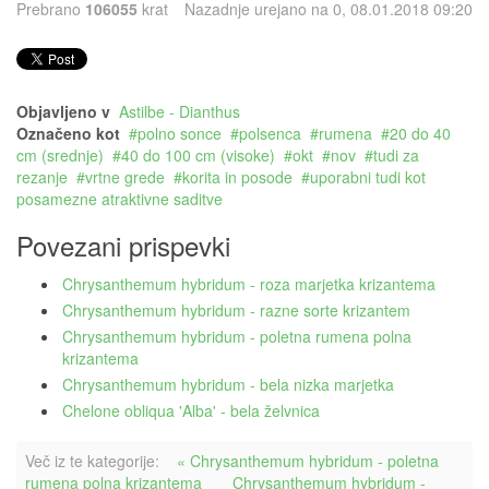
Prebrano
106055
krat
Nazadnje urejano na 0, 08.01.2018 09:20
Objavljeno v
Astilbe - Dianthus
Označeno kot
polno sonce
polsenca
rumena
20 do 40
cm (srednje)
40 do 100 cm (visoke)
okt
nov
tudi za
rezanje
vrtne grede
korita in posode
uporabni tudi kot
posamezne atraktivne saditve
Povezani prispevki
Chrysanthemum hybridum - roza marjetka krizantema
Chrysanthemum hybridum - razne sorte krizantem
Chrysanthemum hybridum - poletna rumena polna
krizantema
Chrysanthemum hybridum - bela nizka marjetka
Chelone obliqua 'Alba' - bela želvnica
Več iz te kategorije:
« Chrysanthemum hybridum - poletna
rumena polna krizantema
Chrysanthemum hybridum -