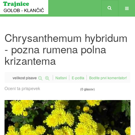
Chrysanthemum hybridum
- pozna rumena polna
krizantema
velikost pisave
Natisni
E-pošta
Bodite prvi komentator!
Oceni ta prispevek
(0 glasov)