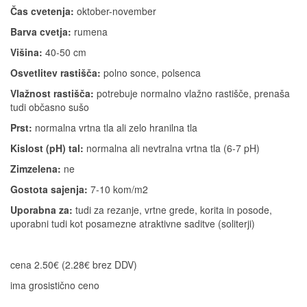
Čas cvetenja:
oktober-november
Barva cvetja:
rumena
Višina:
40-50 cm
Osvetlitev rastišča:
polno sonce, polsenca
Vlažnost rastišča:
potrebuje normalno vlažno rastišče, prenaša
tudi občasno sušo
Prst:
normalna vrtna tla ali zelo hranilna tla
Kislost (pH) tal:
normalna ali nevtralna vrtna tla (6-7 pH)
Zimzelena:
ne
Gostota sajenja:
7-10 kom/m2
Uporabna za:
tudi za rezanje, vrtne grede, korita in posode,
uporabni tudi kot posamezne atraktivne saditve (soliterji)
cena 2.50€ (2.28€ brez DDV)
ima grosistično ceno