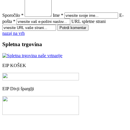
Sporočilo *
Ime *
E-
pošta *
URL spletne strani
nazaj na vrh
Spletna trgovina
EIP KOŠEK
EIP Divji šparglji