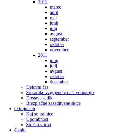
2012
marec
april
maj
junij
julij
avgust
september
oktober
november
2011
junij
julij
avgust
oktober
december
Delovni čas
So sadike vzgojene v naši vrtanariji?
Dostava sadik
Brezplačne zasaditvene skice
O trajnicah
Kaj so trajnice
Uporabnost
Strešni vrtovi
članki