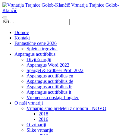
Vrtnarija Trajnice Golob-
Klančič
Išči ...
Domov
Kontakt
Fantastične cene 2026
Spletna trgovina
Asparagus acutifolius
Divji šparglji
Asparagus Word 2022
Spargel & Erdbeer Profi 2022
Asparagus acutifolius en
Asparagus acutifolius de
Asparagus acutifolius fr
Asparagus acutifolius it
Vremenska postaja Logatec
O naši vrtnariji
Vrtnarijo smo preleteli z dronom - NOVO
2018
2016
O vrtnariji
Slike vrtnarije