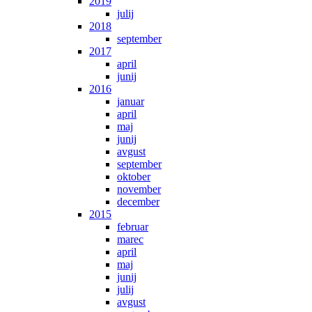
2019
julij
2018
september
2017
april
junij
2016
januar
april
maj
junij
avgust
september
oktober
november
december
2015
februar
marec
april
maj
junij
julij
avgust