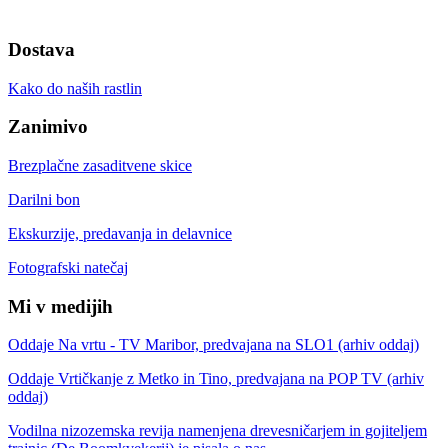
Dostava
Kako do naših rastlin
Zanimivo
Brezplačne zasaditvene skice
Darilni bon
Ekskurzije, predavanja in delavnice
Fotografski natečaj
Mi v medijih
Oddaje Na vrtu - TV Maribor, predvajana na SLO1 (arhiv oddaj)
Oddaje Vrtičkanje z Metko in Tino, predvajana na POP TV (arhiv
oddaj)
Vodilna nizozemska revija namenjena drevesničarjem in gojiteljem