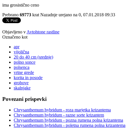
ima grosistično ceno
Prebrano
69773
krat
Nazadnje urejano na 0, 07.01.2018 09:33
Objavljeno v
Avtohtone rastline
Označeno kot
apr
vijolična
20 do 40 cm (srednje)
polno sonce
polsenca
vrtne grede
korita in posode
grobove
skalnjake
Povezani prispevki
Chrysanthemum hybridum - roza marjetka krizantema
Chrysanthemum hybridum - razne sorte krizantem
Chrysanthemum hybridum - pozna rumena polna krizantema
Chrysanthemum hybridum - poletna rumena polna krizantema