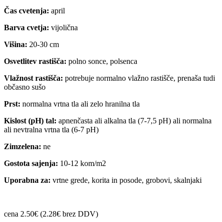
Čas cvetenja:
april
Barva cvetja:
vijolična
Višina:
20-30 cm
Osvetlitev rastišča:
polno sonce, polsenca
Vlažnost rastišča:
potrebuje normalno vlažno rastišče, prenaša tudi
občasno sušo
Prst:
normalna vrtna tla ali zelo hranilna tla
Kislost (pH) tal:
apnenčasta ali alkalna tla (7-7,5 pH) ali normalna
ali nevtralna vrtna tla (6-7 pH)
Zimzelena:
ne
Gostota sajenja:
10-12 kom/m2
Uporabna za:
vrtne grede, korita in posode, grobovi, skalnjaki
cena 2.50€ (2.28€ brez DDV)