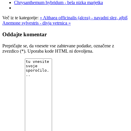
Chrysanthemum hybridum - bela nizka marjetka
Več iz te kategorije:
« Althaea officinalis (alcea) - navadni slez, ajbiš
Anemone sylvestris - divja vetrnica »
Oddajte komentar
Prepričajte se, da vnesete vse zahtevane podatke, označene z
zvezdico (*). Uporaba kode HTML ni dovoljena.