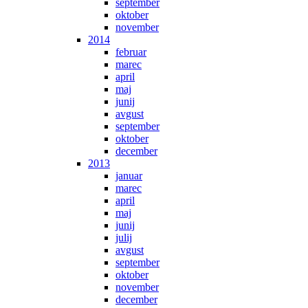
september
oktober
november
2014
februar
marec
april
maj
junij
avgust
september
oktober
december
2013
januar
marec
april
maj
junij
julij
avgust
september
oktober
november
december