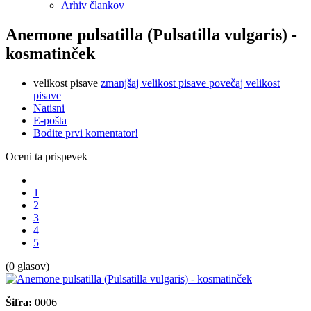
Arhiv člankov
Anemone pulsatilla (Pulsatilla vulgaris) -
kosmatinček
velikost pisave
zmanjšaj velikost pisave
povečaj velikost
pisave
Natisni
E-pošta
Bodite prvi komentator!
Oceni ta prispevek
1
2
3
4
5
(0 glasov)
Šifra:
0006