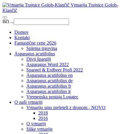
Vrtnarija Trajnice Golob-
Klančič
Išči ...
Domov
Kontakt
Fantastične cene 2026
Spletna trgovina
Asparagus acutifolius
Divji šparglji
Asparagus Word 2022
Spargel & Erdbeer Profi 2022
Asparagus acutifolius en
Asparagus acutifolius de
Asparagus acutifolius fr
Asparagus acutifolius it
Vremenska postaja Logatec
O naši vrtnariji
Vrtnarijo smo preleteli z dronom - NOVO
2018
2016
O vrtnariji
Slike vrtnarije