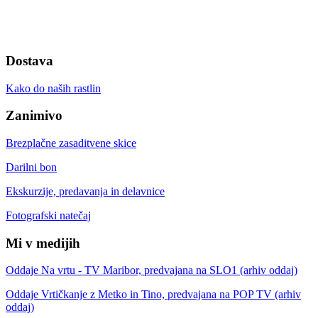
Dostava
Kako do naših rastlin
Zanimivo
Brezplačne zasaditvene skice
Darilni bon
Ekskurzije, predavanja in delavnice
Fotografski natečaj
Mi v medijih
Oddaje Na vrtu - TV Maribor, predvajana na SLO1 (arhiv oddaj)
Oddaje Vrtičkanje z Metko in Tino, predvajana na POP TV (arhiv
oddaj)