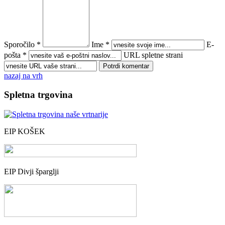
Sporočilo *
Ime *
E-
pošta *
URL spletne strani
nazaj na vrh
Spletna trgovina
EIP KOŠEK
EIP Divji šparglji