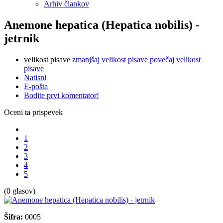
Arhiv člankov
Anemone hepatica (Hepatica nobilis) -
jetrnik
velikost pisave
zmanjšaj velikost pisave
povečaj velikost
pisave
Natisni
E-pošta
Bodite prvi komentator!
Oceni ta prispevek
1
2
3
4
5
(0 glasov)
Šifra:
0005