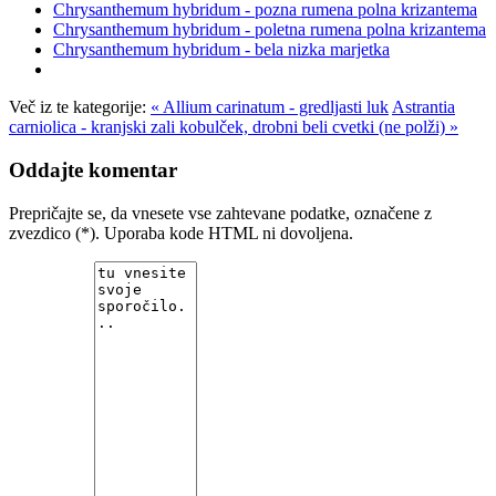
Chrysanthemum hybridum - pozna rumena polna krizantema
Chrysanthemum hybridum - poletna rumena polna krizantema
Chrysanthemum hybridum - bela nizka marjetka
Več iz te kategorije:
« Allium carinatum - gredljasti luk
Astrantia
carniolica - kranjski zali kobulček, drobni beli cvetki (ne polži) »
Oddajte komentar
Prepričajte se, da vnesete vse zahtevane podatke, označene z
zvezdico (*). Uporaba kode HTML ni dovoljena.