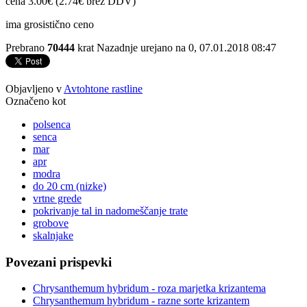
cena 3.00€ (2.74€ brez DDV)
ima grosistično ceno
Prebrano
70444
krat
Nazadnje urejano na 0, 07.01.2018 08:47
Objavljeno v
Avtohtone rastline
Označeno kot
polsenca
senca
mar
apr
modra
do 20 cm (nizke)
vrtne grede
pokrivanje tal in nadomeščanje trate
grobove
skalnjake
Povezani prispevki
Chrysanthemum hybridum - roza marjetka krizantema
Chrysanthemum hybridum - razne sorte krizantem