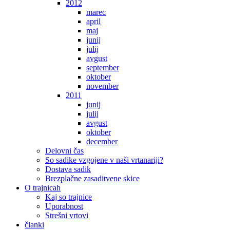
2012
marec
april
maj
junij
julij
avgust
september
oktober
november
2011
junij
julij
avgust
oktober
december
Delovni čas
So sadike vzgojene v naši vrtanariji?
Dostava sadik
Brezplačne zasaditvene skice
O trajnicah
Kaj so trajnice
Uporabnost
Strešni vrtovi
članki