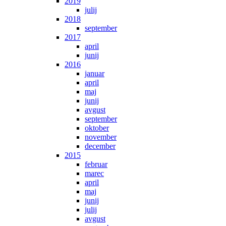
2019
julij
2018
september
2017
april
junij
2016
januar
april
maj
junij
avgust
september
oktober
november
december
2015
februar
marec
april
maj
junij
julij
avgust