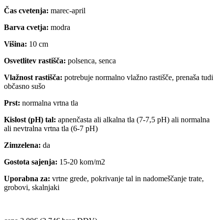
Čas cvetenja:
marec-april
Barva cvetja:
modra
Višina:
10 cm
Osvetlitev rastišča:
polsenca, senca
Vlažnost rastišča:
potrebuje normalno vlažno rastišče, prenaša tudi
občasno sušo
Prst:
normalna vrtna tla
Kislost (pH) tal:
apnenčasta ali alkalna tla (7-7,5 pH) ali normalna
ali nevtralna vrtna tla (6-7 pH)
Zimzelena:
da
Gostota sajenja:
15-20 kom/m2
Uporabna za:
vrtne grede, pokrivanje tal in nadomeščanje trate,
grobovi, skalnjaki