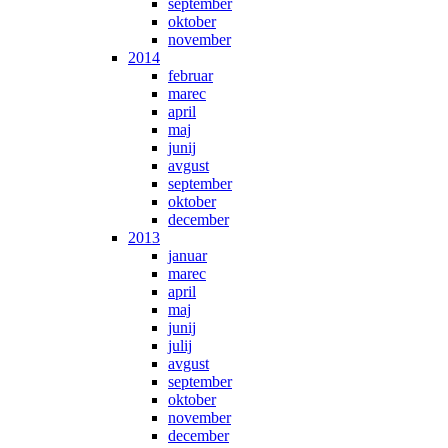
september
oktober
november
2014
februar
marec
april
maj
junij
avgust
september
oktober
december
2013
januar
marec
april
maj
junij
julij
avgust
september
oktober
november
december