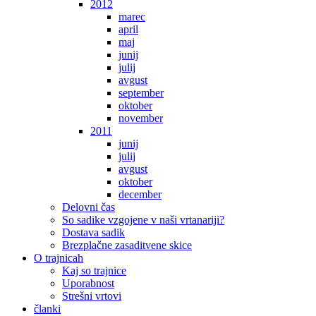
2012
marec
april
maj
junij
julij
avgust
september
oktober
november
2011
junij
julij
avgust
oktober
december
Delovni čas
So sadike vzgojene v naši vrtanariji?
Dostava sadik
Brezplačne zasaditvene skice
O trajnicah
Kaj so trajnice
Uporabnost
Strešni vrtovi
članki