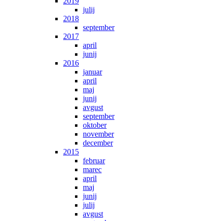
2019
julij
2018
september
2017
april
junij
2016
januar
april
maj
junij
avgust
september
oktober
november
december
2015
februar
marec
april
maj
junij
julij
avgust