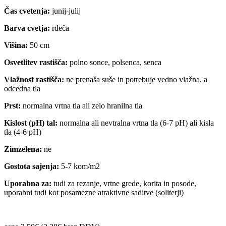
Čas cvetenja:
junij-julij
Barva cvetja:
rdeča
Višina:
50 cm
Osvetlitev rastišča:
polno sonce, polsenca, senca
Vlažnost rastišča:
ne prenaša suše in potrebuje vedno vlažna, a
odcedna tla
Prst:
normalna vrtna tla ali zelo hranilna tla
Kislost (pH) tal:
normalna ali nevtralna vrtna tla (6-7 pH) ali kisla
tla (4-6 pH)
Zimzelena:
ne
Gostota sajenja:
5-7 kom/m2
Uporabna za:
tudi za rezanje, vrtne grede, korita in posode,
uporabni tudi kot posamezne atraktivne saditve (soliterji)