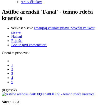
Arhiv člankov
Astilbe arendsii 'Fanal' - temno rdeča
kresnica
velikost pisave
zmanjšaj velikost pisave
povečaj velikost
pisave
Natisni
E-pošta
Bodite prvi komentator!
Oceni ta prispevek
1
2
3
4
5
(0 glasov)
Šifra:
0654