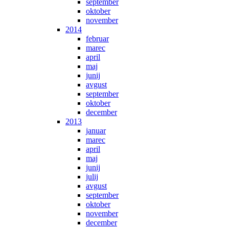
september
oktober
november
2014
februar
marec
april
maj
junij
avgust
september
oktober
december
2013
januar
marec
april
maj
junij
julij
avgust
september
oktober
november
december