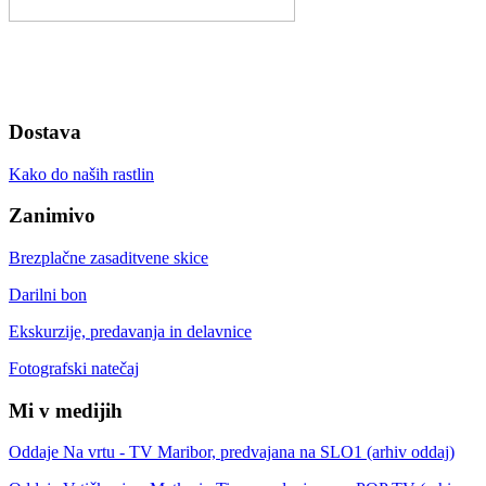
Dostava
Kako do naših rastlin
Zanimivo
Brezplačne zasaditvene skice
Darilni bon
Ekskurzije, predavanja in delavnice
Fotografski natečaj
Mi v medijih
Oddaje Na vrtu - TV Maribor, predvajana na SLO1 (arhiv oddaj)