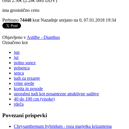
cena 2.50€ (2.28€ brez DDV)
ima grosistično ceno
Prebrano
74448
krat
Nazadnje urejano na 0, 07.01.2018 19:34
Objavljeno v
Astilbe - Dianthus
Označeno kot
jun
jul
polno sonce
polsenca
senca
tudi za rezanje
vrtne grede
korita in posode
uporabni tudi kot posamezne atraktivne saditve
40 do 100 cm (visoke)
rdeča
Povezani prispevki
Chrysanthemum hybridum - roza marjetka krizantema