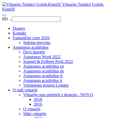
Vrtnarija Trajnice Golob-
Klančič
Išči ...
Domov
Kontakt
Fantastične cene 2026
Spletna trgovina
Asparagus acutifolius
Divji šparglji
Asparagus Word 2022
Spargel & Erdbeer Profi 2022
Asparagus acutifolius en
Asparagus acutifolius de
Asparagus acutifolius fr
Asparagus acutifolius it
Vremenska postaja Logatec
O naši vrtnariji
Vrtnarijo smo preleteli z dronom - NOVO
2018
2016
O vrtnariji
Slike vrtnarije