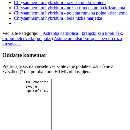
Chrysanthemum hybridum - razne sorte krizantem
Chrysanthemum hybridum - pozna rumena polna krizantema
Chrysanthemum hybridum - poletna rumena polna krizantema
Chrysanthemum hybridum - bela nizka marjetka
Več iz te kategorije:
« Astrantia carniolica - kranjski zali kobulček,
drobni beli cvetki (ne polži)
Astilbe arendsii 'Europa' - svetlo roza
kresnica »
Oddajte komentar
Prepričajte se, da vnesete vse zahtevane podatke, označene z
zvezdico (*). Uporaba kode HTML ni dovoljena.