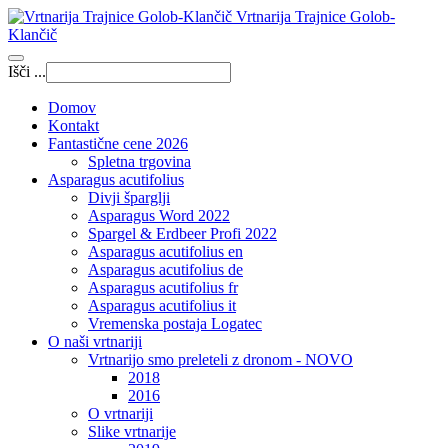
Vrtnarija Trajnice Golob-
Klančič
Išči ...
Domov
Kontakt
Fantastične cene 2026
Spletna trgovina
Asparagus acutifolius
Divji šparglji
Asparagus Word 2022
Spargel & Erdbeer Profi 2022
Asparagus acutifolius en
Asparagus acutifolius de
Asparagus acutifolius fr
Asparagus acutifolius it
Vremenska postaja Logatec
O naši vrtnariji
Vrtnarijo smo preleteli z dronom - NOVO
2018
2016
O vrtnariji
Slike vrtnarije