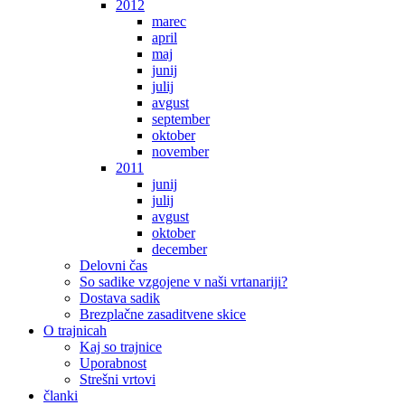
2012
marec
april
maj
junij
julij
avgust
september
oktober
november
2011
junij
julij
avgust
oktober
december
Delovni čas
So sadike vzgojene v naši vrtanariji?
Dostava sadik
Brezplačne zasaditvene skice
O trajnicah
Kaj so trajnice
Uporabnost
Strešni vrtovi
članki