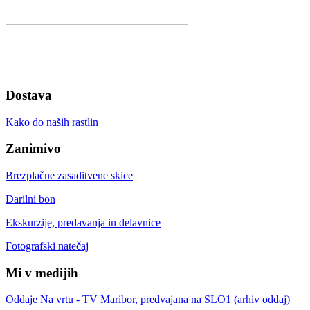
Dostava
Kako do naših rastlin
Zanimivo
Brezplačne zasaditvene skice
Darilni bon
Ekskurzije, predavanja in delavnice
Fotografski natečaj
Mi v medijih
Oddaje Na vrtu - TV Maribor, predvajana na SLO1 (arhiv oddaj)