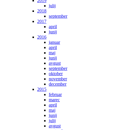
2019
julij
2018
september
2017
april
junij
2016
januar
april
maj
junij
avgust
september
oktober
november
december
2015
februar
marec
april
maj
junij
julij
avgust