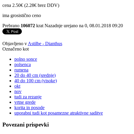
cena 2.50€ (2.28€ brez DDV)
ima grosistično ceno
Prebrano
106072
krat
Nazadnje urejano na 0, 08.01.2018 09:20
Objavljeno v
Astilbe - Dianthus
Označeno kot
polno sonce
polsenca
rumena
20 do 40 cm (srednje)
40 do 100 cm (visoke)
okt
nov
tudi za rezanje
vrtne grede
korita in posode
uporabni tudi kot posamezne atraktivne saditve
Povezani prispevki