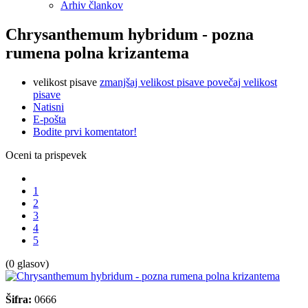
Arhiv člankov
Chrysanthemum hybridum - pozna
rumena polna krizantema
velikost pisave
zmanjšaj velikost pisave
povečaj velikost
pisave
Natisni
E-pošta
Bodite prvi komentator!
Oceni ta prispevek
1
2
3
4
5
(0 glasov)
Šifra:
0666