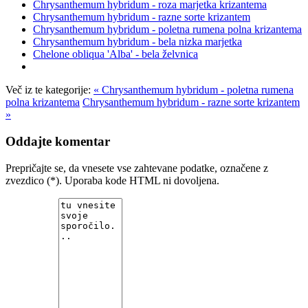
Chrysanthemum hybridum - roza marjetka krizantema
Chrysanthemum hybridum - razne sorte krizantem
Chrysanthemum hybridum - poletna rumena polna krizantema
Chrysanthemum hybridum - bela nizka marjetka
Chelone obliqua 'Alba' - bela želvnica
Več iz te kategorije:
« Chrysanthemum hybridum - poletna rumena
polna krizantema
Chrysanthemum hybridum - razne sorte krizantem
»
Oddajte komentar
Prepričajte se, da vnesete vse zahtevane podatke, označene z
zvezdico (*). Uporaba kode HTML ni dovoljena.