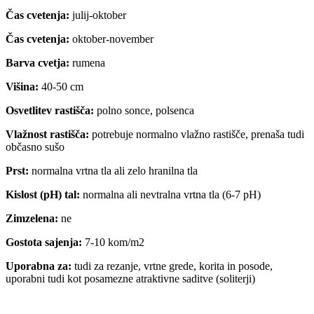
Čas cvetenja:
julij-oktober
Čas cvetenja:
oktober-november
Barva cvetja:
rumena
Višina:
40-50 cm
Osvetlitev rastišča:
polno sonce, polsenca
Vlažnost rastišča:
potrebuje normalno vlažno rastišče, prenaša tudi
občasno sušo
Prst:
normalna vrtna tla ali zelo hranilna tla
Kislost (pH) tal:
normalna ali nevtralna vrtna tla (6-7 pH)
Zimzelena:
ne
Gostota sajenja:
7-10 kom/m2
Uporabna za:
tudi za rezanje, vrtne grede, korita in posode,
uporabni tudi kot posamezne atraktivne saditve (soliterji)