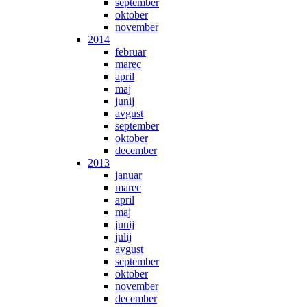
september
oktober
november
2014
februar
marec
april
maj
junij
avgust
september
oktober
december
2013
januar
marec
april
maj
junij
julij
avgust
september
oktober
november
december