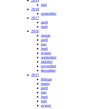
2019
julij
2018
september
2017
april
junij
2016
januar
april
maj
junij
avgust
september
oktober
november
december
2015
februar
marec
april
maj
junij
julij
avgust