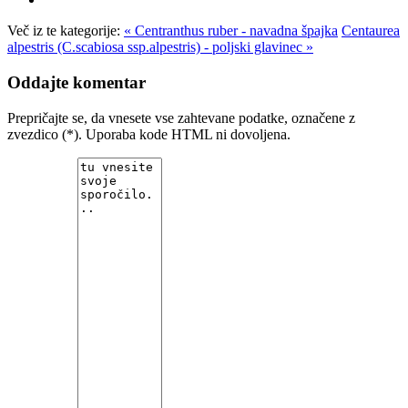
Več iz te kategorije:
« Centranthus ruber - navadna špajka
Centaurea
alpestris (C.scabiosa ssp.alpestris) - poljski glavinec »
Oddajte komentar
Prepričajte se, da vnesete vse zahtevane podatke, označene z
zvezdico (*). Uporaba kode HTML ni dovoljena.