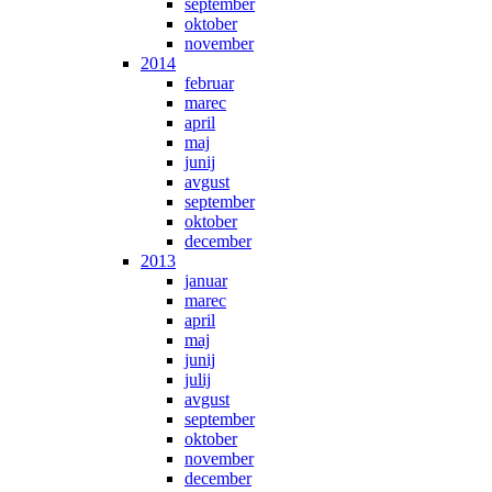
september
oktober
november
2014
februar
marec
april
maj
junij
avgust
september
oktober
december
2013
januar
marec
april
maj
junij
julij
avgust
september
oktober
november
december