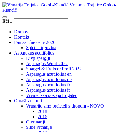
Vrtnarija Trajnice Golob-
Klančič
Išči ...
Domov
Kontakt
Fantastične cene 2026
Spletna trgovina
Asparagus acutifolius
Divji šparglji
Asparagus Word 2022
Spargel & Erdbeer Profi 2022
Asparagus acutifolius en
Asparagus acutifolius de
Asparagus acutifolius fr
Asparagus acutifolius it
Vremenska postaja Logatec
O naši vrtnariji
Vrtnarijo smo preleteli z dronom - NOVO
2018
2016
O vrtnariji
Slike vrtnarije