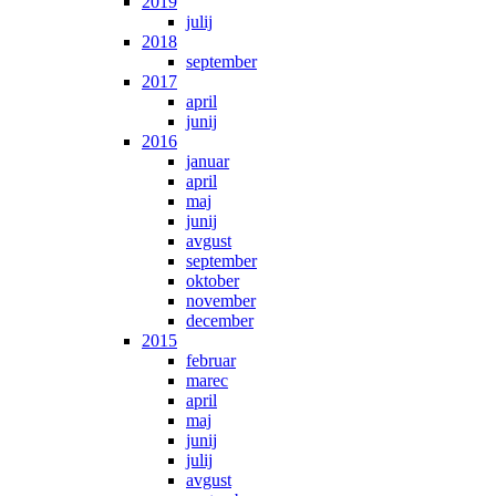
2019
julij
2018
september
2017
april
junij
2016
januar
april
maj
junij
avgust
september
oktober
november
december
2015
februar
marec
april
maj
junij
julij
avgust