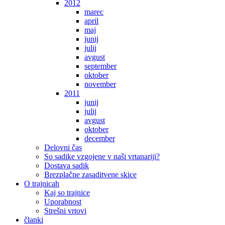
2012
marec
april
maj
junij
julij
avgust
september
oktober
november
2011
junij
julij
avgust
oktober
december
Delovni čas
So sadike vzgojene v naši vrtanariji?
Dostava sadik
Brezplačne zasaditvene skice
O trajnicah
Kaj so trajnice
Uporabnost
Strešni vrtovi
članki