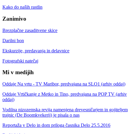
Kako do naših rastlin
Zanimivo
Brezplačne zasaditvene skice
Darilni bon
Ekskurzije, predavanja in delavnice
Fotografski natečaj
Mi v medijih
Oddaje Na vrtu - TV Maribor, predvajana na SLO1 (arhiv oddaj)
Oddaje Vrtičkanje z Metko in Tino, predvajana na POP TV (arhiv
oddaj)
Vodilna nizozemska revija namenjena drevesničarjem in gojiteljem
trajnic (De Boomkvekerij) je pisala o nas
Reportaža v Delo in dom priloga časnika Delo 25.5.2016