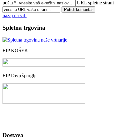
pošta *
URL spletne strani
nazaj na vrh
Spletna trgovina
EIP KOŠEK
EIP Divji šparglji
Dostava