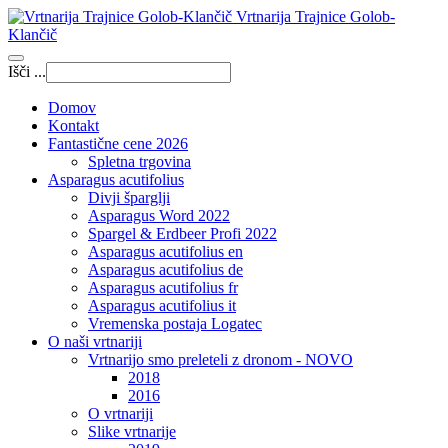
Vrtnarija Trajnice Golob-
Klančič
Išči ...
Domov
Kontakt
Fantastične cene 2026
Spletna trgovina
Asparagus acutifolius
Divji šparglji
Asparagus Word 2022
Spargel & Erdbeer Profi 2022
Asparagus acutifolius en
Asparagus acutifolius de
Asparagus acutifolius fr
Asparagus acutifolius it
Vremenska postaja Logatec
O naši vrtnariji
Vrtnarijo smo preleteli z dronom - NOVO
2018
2016
O vrtnariji
Slike vrtnarije