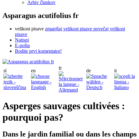
Arhiv člankov
Asparagus acutifolius fr
velikost pisave
zmanjšaj velikost pisave
povečaj velikost
pisave
Natisni
E-pošta
Bodite prvi komentator!
fr
sl
en
de
it
Asperges sauvages cultivées :
pourquoi pas?
Dans le jardin familial ou dans les champs