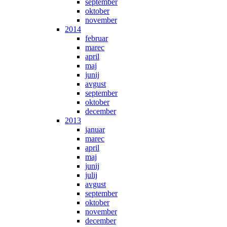
september
oktober
november
2014
februar
marec
april
maj
junij
avgust
september
oktober
december
2013
januar
marec
april
maj
junij
julij
avgust
september
oktober
november
december