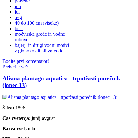
polsenca
jun
jul
avg
40 do 100 cm (visoke)
bela
močvirske grede in vodne
robove
bajerji in drugi vodni motivi
z globoko ali plitvo vodo
Bodite prvi komentator!
Preberite več...
Alisma plantago-aquatica - trpotčasti porečnik
(lonec 13)
Šifra:
1896
Čas cvetenja:
junij-avgust
Barva cvetja:
bela