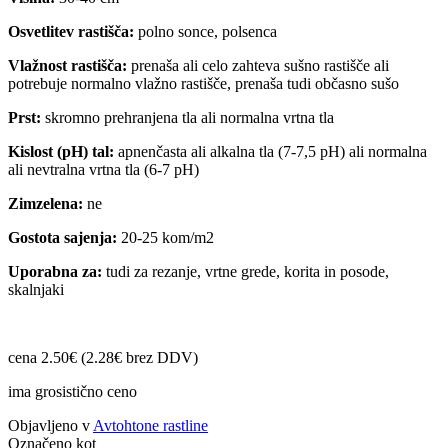
Osvetlitev rastišča:
polno sonce, polsenca
Vlažnost rastišča:
prenaša ali celo zahteva sušno rastišče ali
potrebuje normalno vlažno rastišče, prenaša tudi občasno sušo
Prst:
skromno prehranjena tla ali normalna vrtna tla
Kislost (pH) tal:
apnenčasta ali alkalna tla (7-7,5 pH) ali normalna
ali nevtralna vrtna tla (6-7 pH)
Zimzelena:
ne
Gostota sajenja:
20-25 kom/m2
Uporabna za:
tudi za rezanje, vrtne grede, korita in posode,
skalnjaki
cena 2.50€ (2.28€ brez DDV)
ima grosistično ceno
Objavljeno v
Avtohtone rastline
Označeno kot