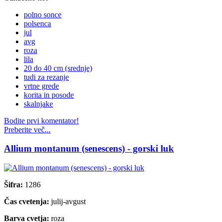
polno sonce
polsenca
jul
avg
roza
lila
20 do 40 cm (srednje)
tudi za rezanje
vrtne grede
korita in posode
skalnjake
Bodite prvi komentator!
Preberite več...
Allium montanum (senescens) - gorski luk
Šifra:
1286
Čas cvetenja:
julij-avgust
Barva cvetja:
roza