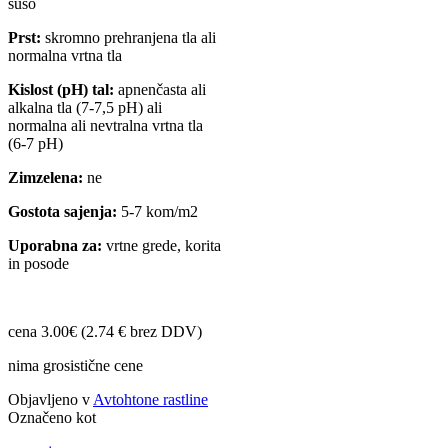
sušo
Prst:
skromno prehranjena tla ali
normalna vrtna tla
Kislost (pH) tal:
apnenčasta ali
alkalna tla (7-7,5 pH) ali
normalna ali nevtralna vrtna tla
(6-7 pH)
Zimzelena:
ne
Gostota sajenja:
5-7 kom/m2
Uporabna za:
vrtne grede, korita
in posode
cena 3.00€ (2.74 € brez DDV)
nima grosistične cene
Objavljeno v
Avtohtone rastline
Označeno kot