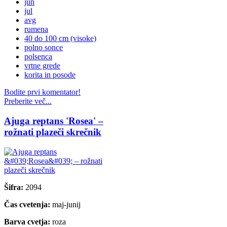
jun
jul
avg
rumena
40 do 100 cm (visoke)
polno sonce
polsenca
vrtne grede
korita in posode
Bodite prvi komentator!
Preberite več...
Ajuga reptans 'Rosea' –
rožnati plazeči skrečnik
Šifra:
2094
Čas cvetenja:
maj-junij
Barva cvetja:
roza