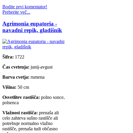
Bodite prvi komentator!
Preberite več...
Agrimonia eupatoria -
navadni repik, gladišnik
Šifra:
1722
Čas cvetenja:
junij-avgust
Barva cvetja:
rumena
Višina:
50 cm
Osvetlitev rastišča:
polno sonce,
polsenca
Vlažnost rastišča:
prenaša ali
celo zahteva sušno rastišče ali
potrebuje normalno vlažno
rastišče, prenaša tudi občasno