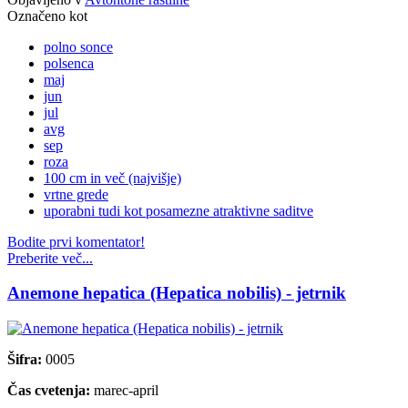
Označeno kot
polno sonce
polsenca
maj
jun
jul
avg
sep
roza
100 cm in več (najvišje)
vrtne grede
uporabni tudi kot posamezne atraktivne saditve
Bodite prvi komentator!
Preberite več...
Anemone hepatica (Hepatica nobilis) - jetrnik
Šifra:
0005
Čas cvetenja:
marec-april