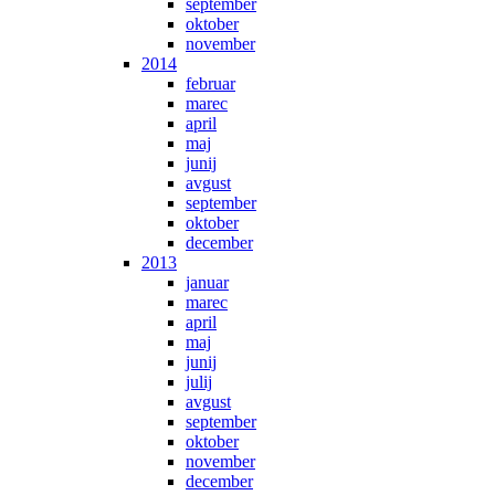
september
oktober
november
2014
februar
marec
april
maj
junij
avgust
september
oktober
december
2013
januar
marec
april
maj
junij
julij
avgust
september
oktober
november
december