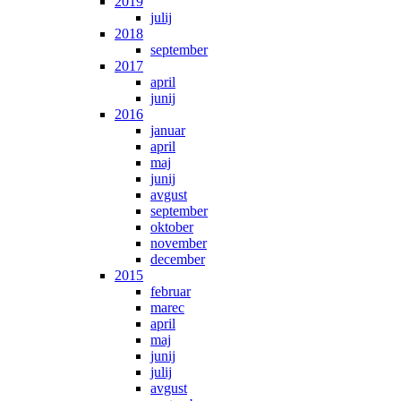
2019
julij
2018
september
2017
april
junij
2016
januar
april
maj
junij
avgust
september
oktober
november
december
2015
februar
marec
april
maj
junij
julij
avgust