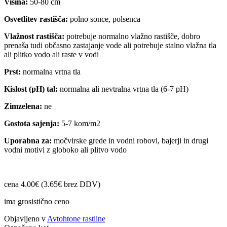
Višina:
50-80 cm
Osvetlitev rastišča:
polno sonce, polsenca
Vlažnost rastišča:
potrebuje normalno vlažno rastišče, dobro
prenaša tudi občasno zastajanje vode ali potrebuje stalno vlažna tla
ali plitko vodo ali raste v vodi
Prst:
normalna vrtna tla
Kislost (pH) tal:
normalna ali nevtralna vrtna tla (6-7 pH)
Zimzelena:
ne
Gostota sajenja:
5-7 kom/m2
Uporabna za:
močvirske grede in vodni robovi, bajerji in drugi
vodni motivi z globoko ali plitvo vodo
cena 4.00€ (3.65€ brez DDV)
ima grosistično ceno
Objavljeno v
Avtohtone rastline