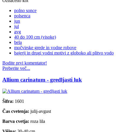
Označeno kot
polno sonce
polsenca
jun
jul
avg
40 do 100 cm (visoke)
bela
močvirske grede in vodne robove
bajerji in drugi vodni motivi z globoko ali plitvo vodo
Bodite prvi komentator!
Preberite več...
Allium carinatum - gredljasti luk
Šifra:
1601
Čas cvetenja:
julij-avgust
Barva cvetja:
roza lila
Višina:
30-40 cm