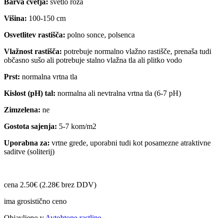
Barva cvetja:
svetlo roza
Višina:
100-150 cm
Osvetlitev rastišča:
polno sonce, polsenca
Vlažnost rastišča:
potrebuje normalno vlažno rastišče, prenaša tudi
občasno sušo ali potrebuje stalno vlažna tla ali plitko vodo
Prst:
normalna vrtna tla
Kislost (pH) tal:
normalna ali nevtralna vrtna tla (6-7 pH)
Zimzelena:
ne
Gostota sajenja:
5-7 kom/m2
Uporabna za:
vrtne grede, uporabni tudi kot posamezne atraktivne
saditve (soliterij)
cena 2.50€ (2.28€ brez DDV)
ima grosistično ceno
Objavljeno v
Avtohtone rastline