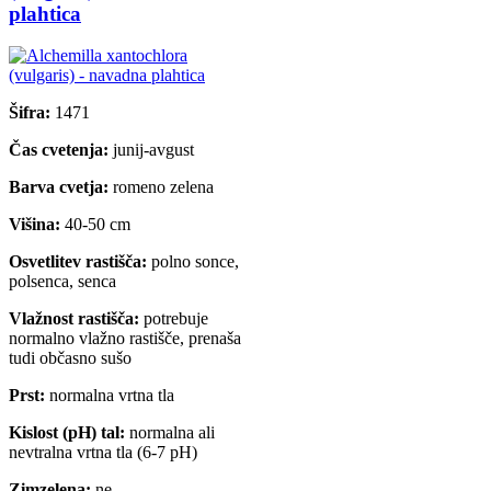
plahtica
Šifra:
1471
Čas cvetenja:
junij-avgust
Barva cvetja:
romeno zelena
Višina:
40-50 cm
Osvetlitev rastišča:
polno sonce,
polsenca, senca
Vlažnost rastišča:
potrebuje
normalno vlažno rastišče, prenaša
tudi občasno sušo
Prst:
normalna vrtna tla
Kislost (pH) tal:
normalna ali
nevtralna vrtna tla (6-7 pH)
Zimzelena:
ne