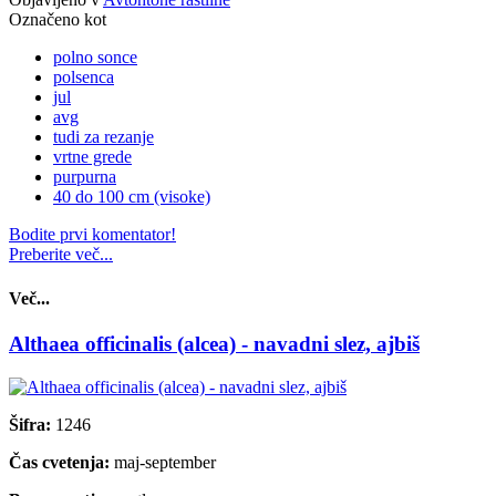
Označeno kot
polno sonce
polsenca
jul
avg
tudi za rezanje
vrtne grede
purpurna
40 do 100 cm (visoke)
Bodite prvi komentator!
Preberite več...
Več...
Althaea officinalis (alcea) - navadni slez, ajbiš
Šifra:
1246
Čas cvetenja:
maj-september