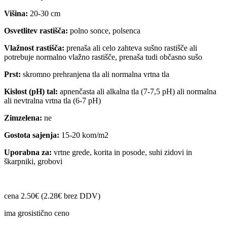
Višina:
20-30 cm
Osvetlitev rastišča:
polno sonce, polsenca
Vlažnost rastišča:
prenaša ali celo zahteva sušno rastišče ali
potrebuje normalno vlažno rastišče, prenaša tudi občasno sušo
Prst:
skromno prehranjena tla ali normalna vrtna tla
Kislost (pH) tal:
apnenčasta ali alkalna tla (7-7,5 pH) ali normalna
ali nevtralna vrtna tla (6-7 pH)
Zimzelena:
ne
Gostota sajenja:
15-20 kom/m2
Uporabna za:
vrtne grede, korita in posode, suhi zidovi in
škarpniki, grobovi
cena 2.50€ (2.28€ brez DDV)
ima grosistično ceno