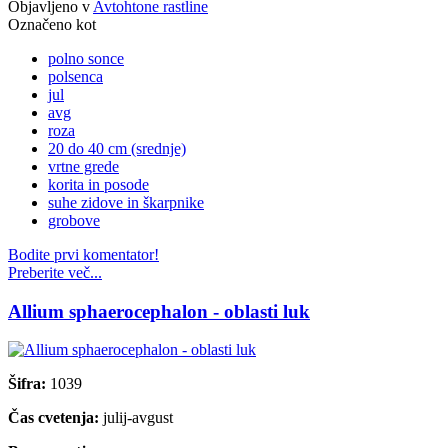
Objavljeno v
Avtohtone rastline
Označeno kot
polno sonce
polsenca
jul
avg
roza
20 do 40 cm (srednje)
vrtne grede
korita in posode
suhe zidove in škarpnike
grobove
Bodite prvi komentator!
Preberite več...
Allium sphaerocephalon - oblasti luk
Šifra:
1039
Čas cvetenja:
julij-avgust