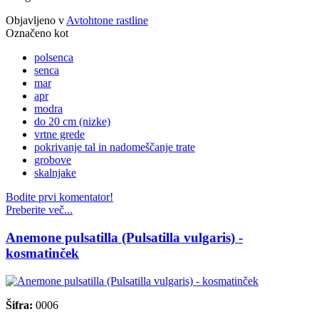
Objavljeno v
Avtohtone rastline
Označeno kot
polsenca
senca
mar
apr
modra
do 20 cm (nizke)
vrtne grede
pokrivanje tal in nadomeščanje trate
grobove
skalnjake
Bodite prvi komentator!
Preberite več...
Anemone pulsatilla (Pulsatilla vulgaris) -
kosmatinček
Šifra:
0006