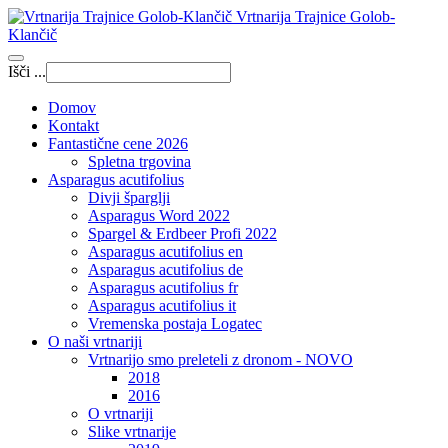
Vrtnarija Trajnice Golob-
Klančič
Išči ...
Domov
Kontakt
Fantastične cene 2026
Spletna trgovina
Asparagus acutifolius
Divji šparglji
Asparagus Word 2022
Spargel & Erdbeer Profi 2022
Asparagus acutifolius en
Asparagus acutifolius de
Asparagus acutifolius fr
Asparagus acutifolius it
Vremenska postaja Logatec
O naši vrtnariji
Vrtnarijo smo preleteli z dronom - NOVO
2018
2016
O vrtnariji
Slike vrtnarije