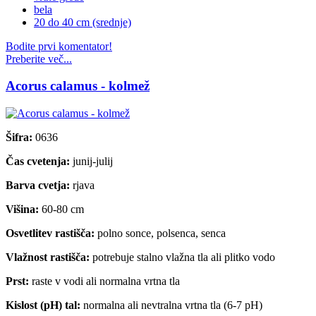
bela
20 do 40 cm (srednje)
Bodite prvi komentator!
Preberite več...
Acorus calamus - kolmež
Šifra:
0636
Čas cvetenja:
junij-julij
Barva cvetja:
rjava
Višina:
60-80 cm
Osvetlitev rastišča:
polno sonce, polsenca, senca
Vlažnost rastišča:
potrebuje stalno vlažna tla ali plitko vodo
Prst:
raste v vodi ali normalna vrtna tla
Kislost (pH) tal:
normalna ali nevtralna vrtna tla (6-7 pH)