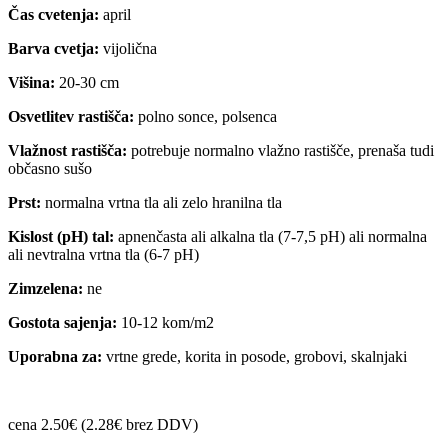
Čas cvetenja:
april
Barva cvetja:
vijolična
Višina:
20-30 cm
Osvetlitev rastišča:
polno sonce, polsenca
Vlažnost rastišča:
potrebuje normalno vlažno rastišče, prenaša tudi
občasno sušo
Prst:
normalna vrtna tla ali zelo hranilna tla
Kislost (pH) tal:
apnenčasta ali alkalna tla (7-7,5 pH) ali normalna
ali nevtralna vrtna tla (6-7 pH)
Zimzelena:
ne
Gostota sajenja:
10-12 kom/m2
Uporabna za:
vrtne grede, korita in posode, grobovi, skalnjaki
cena 2.50€ (2.28€ brez DDV)