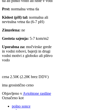
tla ali plitko vodo ali raste v vodi
Prst:
normalna vrtna tla
Kislost (pH) tal:
normalna ali
nevtralna vrtna tla (6-7 pH)
Zimzelena:
ne
Gostota sajenja:
5-7 kom/m2
Uporabna za:
močvirske grede
in vodni robovi, bajerji in drugi
vodni motivi z globoko ali plitvo
vodo
cena 2.50€ (2.28€ brez DDV)
ima grosistično ceno
Objavljeno v
Avtohtone rastline
Označeno kot
polno sonce