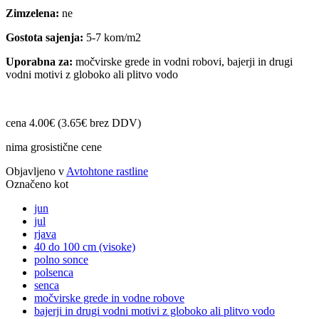
Zimzelena:
ne
Gostota sajenja:
5-7 kom/m2
Uporabna za:
močvirske grede in vodni robovi, bajerji in drugi
vodni motivi z globoko ali plitvo vodo
cena 4.00€ (3.65€ brez DDV)
nima grosistične cene
Objavljeno v
Avtohtone rastline
Označeno kot
jun
jul
rjava
40 do 100 cm (visoke)
polno sonce
polsenca
senca
močvirske grede in vodne robove
bajerji in drugi vodni motivi z globoko ali plitvo vodo