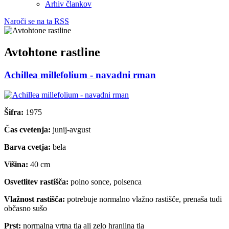
Arhiv člankov
Naroči se na ta RSS
Avtohtone rastline
Achillea millefolium - navadni rman
Šifra:
1975
Čas cvetenja:
junij-avgust
Barva cvetja:
bela
Višina:
40 cm
Osvetlitev rastišča:
polno sonce, polsenca
Vlažnost rastišča:
potrebuje normalno vlažno rastišče, prenaša tudi
občasno sušo
Prst:
normalna vrtna tla ali zelo hranilna tla