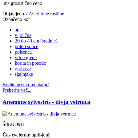
ima grosistično ceno
Objavljeno v
Avtohtone rastline
Označeno kot
apr
vijolična
20 do 40 cm (srednje)
polno sonce
polsenca
vrtne grede
korita in posode
grobove
skalnjake
Bodite prvi komentator!
Preberite več...
Anemone sylvestris - divja vetrnica
Šifra:
0911
Čas cvetenja:
april-junij