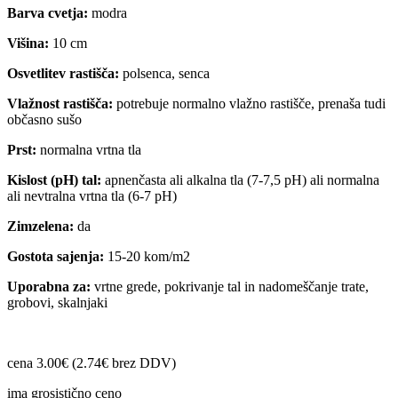
Barva cvetja:
modra
Višina:
10 cm
Osvetlitev rastišča:
polsenca, senca
Vlažnost rastišča:
potrebuje normalno vlažno rastišče, prenaša tudi
občasno sušo
Prst:
normalna vrtna tla
Kislost (pH) tal:
apnenčasta ali alkalna tla (7-7,5 pH) ali normalna
ali nevtralna vrtna tla (6-7 pH)
Zimzelena:
da
Gostota sajenja:
15-20 kom/m2
Uporabna za:
vrtne grede, pokrivanje tal in nadomeščanje trate,
grobovi, skalnjaki
cena 3.00€ (2.74€ brez DDV)
ima grosistično ceno