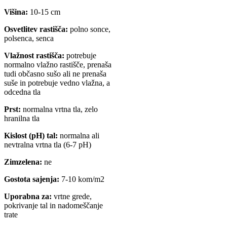
Višina:
10-15 cm
Osvetlitev rastišča:
polno sonce,
polsenca, senca
Vlažnost rastišča:
potrebuje
normalno vlažno rastišče, prenaša
tudi občasno sušo ali ne prenaša
suše in potrebuje vedno vlažna, a
odcedna tla
Prst:
normalna vrtna tla, zelo
hranilna tla
Kislost (pH) tal:
normalna ali
nevtralna vrtna tla (6-7 pH)
Zimzelena:
ne
Gostota sajenja:
7-10 kom/m2
Uporabna za:
vrtne grede,
pokrivanje tal in nadomeščanje
trate