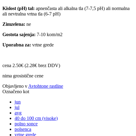
Kislost (pH) tal:
apnenčasta ali alkalna tla (7-7,5 pH) ali normalna
ali nevtralna vrtna tla (6-7 pH)
Zimzelena:
ne
Gostota sajenja:
7-10 kom/m2
Uporabna za:
vrtne grede
cena 2.50€ (2.28€ brez DDV)
nima grosistične cene
Objavljeno v
Avtohtone rastline
Označeno kot
jun
jul
avg
40 do 100 cm (visoke)
polno sonce
polsenca
vrtne grede