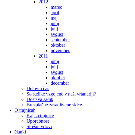
2012
marec
april
maj
junij
julij
avgust
september
oktober
november
2011
junij
julij
avgust
oktober
december
Delovni čas
So sadike vzgojene v naši vrtanariji?
Dostava sadik
Brezplačne zasaditvene skice
O trajnicah
Kaj so trajnice
Uporabnost
Strešni vrtovi
članki