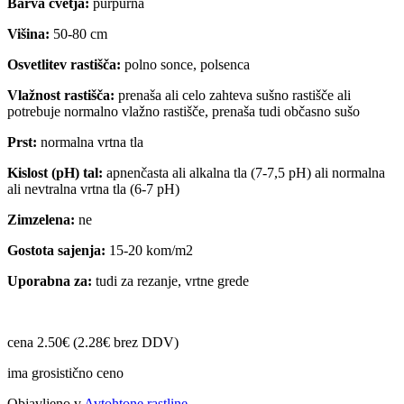
Barva cvetja:
purpurna
Višina:
50-80 cm
Osvetlitev rastišča:
polno sonce, polsenca
Vlažnost rastišča:
prenaša ali celo zahteva sušno rastišče ali
potrebuje normalno vlažno rastišče, prenaša tudi občasno sušo
Prst:
normalna vrtna tla
Kislost (pH) tal:
apnenčasta ali alkalna tla (7-7,5 pH) ali normalna
ali nevtralna vrtna tla (6-7 pH)
Zimzelena:
ne
Gostota sajenja:
15-20 kom/m2
Uporabna za:
tudi za rezanje, vrtne grede
cena 2.50€ (2.28€ brez DDV)
ima grosistično ceno
Objavljeno v
Avtohtone rastline