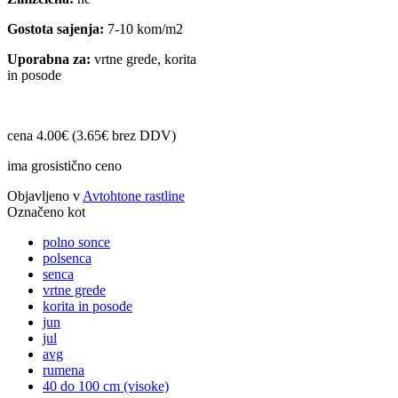
Gostota sajenja:
7-10 kom/m2
Uporabna za:
vrtne grede, korita
in posode
cena 4.00€ (3.65€ brez DDV)
ima grosistično ceno
Objavljeno v
Avtohtone rastline
Označeno kot
polno sonce
polsenca
senca
vrtne grede
korita in posode
jun
jul
avg
rumena
40 do 100 cm (visoke)