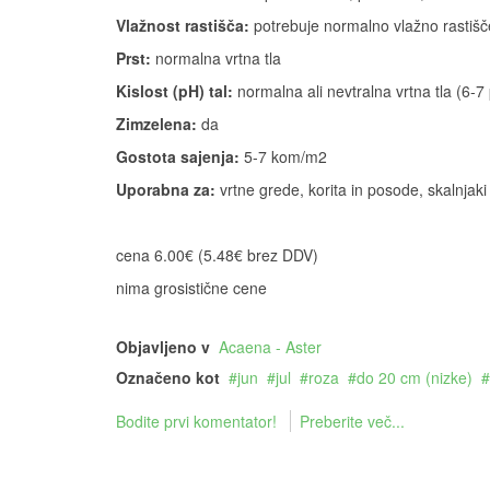
Vlažnost rastišča:
potrebuje normalno vlažno rastišč
Prst:
normalna vrtna tla
Kislost (pH) tal:
normalna ali nevtralna vrtna tla (6-7
Zimzelena:
da
Gostota sajenja:
5-7 kom/m2
Uporabna za:
vrtne grede, korita in posode, skalnjaki
cena 6.00€ (5.48€ brez DDV)
nima grosistične cene
Objavljeno v
Acaena - Aster
Označeno kot
jun
jul
roza
do 20 cm (nizke)
Bodite prvi komentator!
Preberite več...