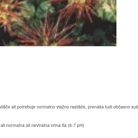
tišče ali potrebuje normalno vlažno rastišče, prenaša tudi občasno su
ali normalna ali nevtralna vrtna tla (6-7 pH)