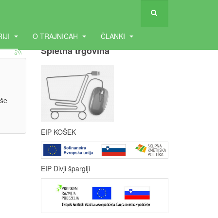
RIJI
O TRAJNICAH
ČLANKI
Spletna trgovina
jše
EIP KOŠEK
EIP Divji šparglji