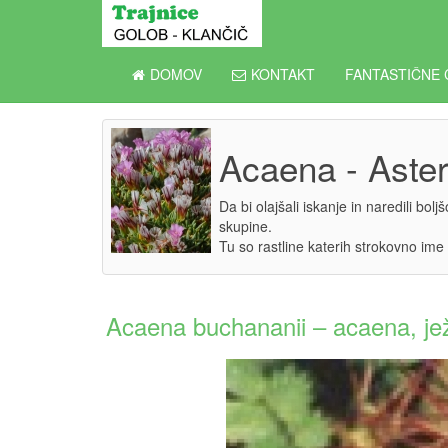
DOMOV
KONTAKT
FANTASTIČNE 
Acaena - Aste
Da bi olajšali iskanje in naredili bol
skupine.
Tu so rastline katerih strokovno ime
Acaena buchananii – acaena, je