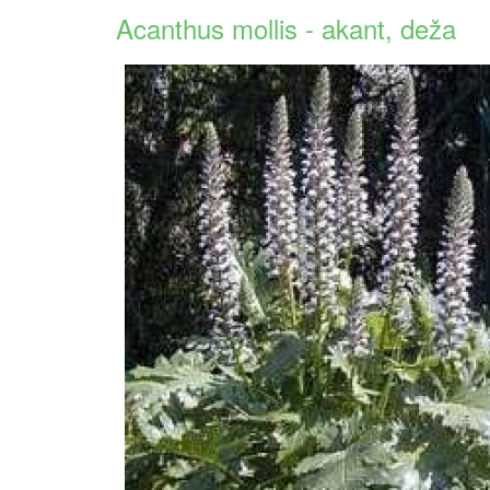
Acanthus mollis - akant, deža