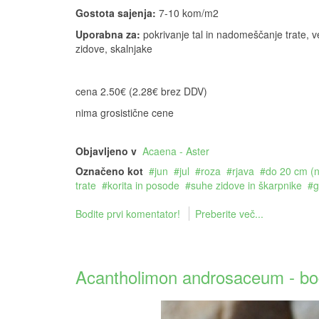
Gostota sajenja:
7-10 kom/m2
Uporabna za:
pokrivanje tal in nadomeščanje trate, v
zidove, skalnjake
cena 2.50€ (2.28€ brez DDV)
nima grosistične cene
Objavljeno v
Acaena - Aster
Označeno kot
jun
jul
roza
rjava
do 20 cm (n
trate
korita in posode
suhe zidove in škarpnike
g
Bodite prvi komentator!
Preberite več...
Acantholimon androsaceum - bodl