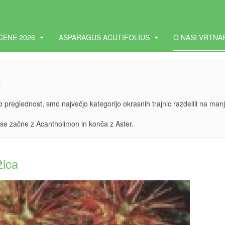
CENE 2026
ASPARAGUS ACUTIFOLIUS
O NAŠI VRTNA
r
jšo preglednost, smo največjo kategorijo okrasnih trajnic razdelili na man
 se začne z Acantholimon in konča z Aster.
žica