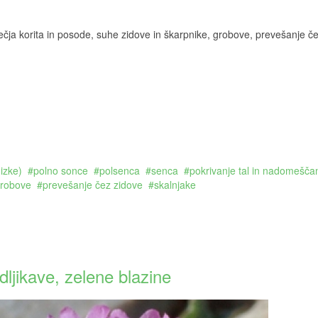
ečja korita in posode, suhe zidove in škarpnike, grobove, prevešanje č
izke)
polno sonce
polsenca
senca
pokrivanje tal in nadomešča
robove
prevešanje čez zidove
skalnjake
jikave, zelene blazine