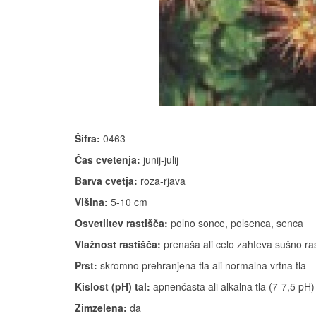
Šifra:
0463
Čas cvetenja:
junij-julij
Barva cvetja:
roza-rjava
Višina:
5-10 cm
Osvetlitev rastišča:
polno sonce, polsenca, senca
Vlažnost rastišča:
prenaša ali celo zahteva sušno ras
Prst:
skromno prehranjena tla ali normalna vrtna tla
Kislost (pH) tal:
apnenčasta ali alkalna tla (7-7,5 pH) 
Zimzelena:
da