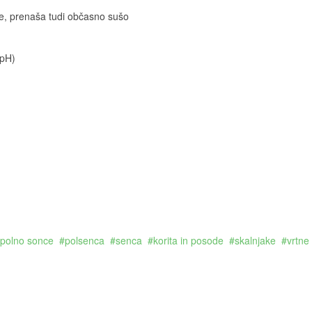
e, prenaša tudi občasno sušo
 pH)
polno sonce
polsenca
senca
korita in posode
skalnjake
vrtne