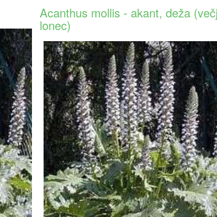
Acanthus mollis - akant, deža (večj
lonec)