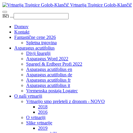
Vrtnarija Trajnice Golob-Klančič
Išči ...
Domov
Kontakt
Fantastične cene 2026
Spletna trgovina
Asparagus acutifolius
Divji šparglji
Asparagus Word 2022
Spargel & Erdbeer Profi 2022
Asparagus acutifolius en
Asparagus acutifolius de
Asparagus acutifolius fr
Asparagus acutifolius it
Vremenska postaja Logatec
O naši vrtnariji
Vrtnarijo smo preleteli z dronom - NOVO
2018
2016
O vrtnariji
Slike vrtnarije
2019