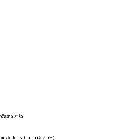
občasno sušo
 nevtralna vrtna tla (6-7 pH)