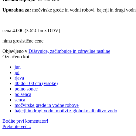
Uporabna za:
močvirske grede in vodni robovi, bajerji in drugi vodn
cena 4.00€ (3.65€ brez DDV)
nima grosistične cene
Objavljeno v
Dišavnice, začimbnice in zdravilne rastline
Označeno kot
jun
jul
rjava
40 do 100 cm (visoke)
polno sonce
polsenca
senca
močvirske grede in vodne robove
bajerji in drugi vodni motivi z globoko ali plitvo vodo
Bodite prvi komentator!
Preberite več...