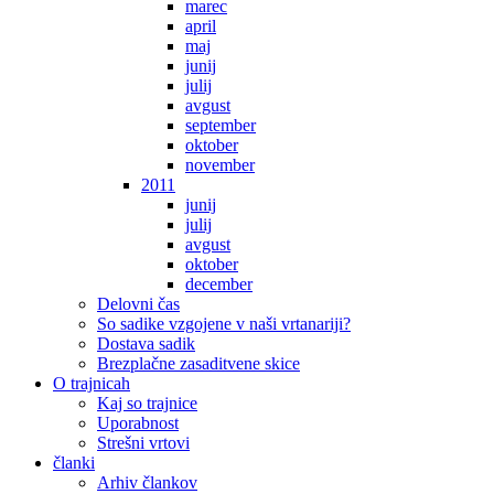
marec
april
maj
junij
julij
avgust
september
oktober
november
2011
junij
julij
avgust
oktober
december
Delovni čas
So sadike vzgojene v naši vrtanariji?
Dostava sadik
Brezplačne zasaditvene skice
O trajnicah
Kaj so trajnice
Uporabnost
Strešni vrtovi
članki
Arhiv člankov