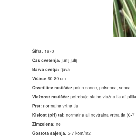
Šifra:
1670
Čas cvetenja:
junij-julij
Barva cvetja:
rjava
Višina:
60-80 cm
Osvetlitev rastišča:
polno sonce, polsenca, senca
Vlažnost rastišča:
potrebuje stalno vlažna tla ali plitk
Prst:
normalna vrtna tla
Kislost (pH) tal:
normalna ali nevtralna vrtna tla (6-7
Zimzelena:
ne
Gostota sajenja:
5-7 kom/m2