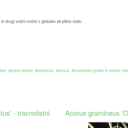
in drugi vodni motivi z globoko ali plitvo vodo
oke)
polno sonce
polsenca
senca
močvirske grede in vodne ro
s' - travnolistni
Acorus gramineus 'O