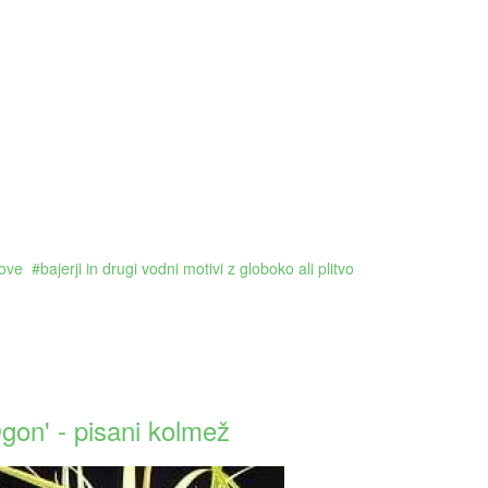
bove
bajerji in drugi vodni motivi z globoko ali plitvo
gon' - pisani kolmež