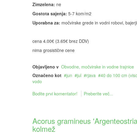
Zimzelena:
ne
Gostota sajenja:
5-7 kom/m2
Uporabna za:
močvirske grede in vodni robovi, bajerji 
cena 4.00€ (3.65€ brez DDV)
nima grosistične cene
Objavljeno v
Obvodne, močvirske in vodne trajnice
Označeno kot
jun
jul
rjava
40 do 100 cm (vis
vodo
Bodite prvi komentator!
Preberite več...
Acorus gramineus 'Argenteostriatu
kolmež