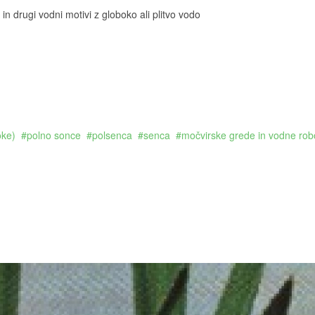
in drugi vodni motivi z globoko ali plitvo vodo
oke)
polno sonce
polsenca
senca
močvirske grede in vodne ro