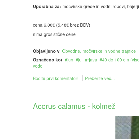
Uporabna za:
močvirske grede in vodni robovi, bajerji 
cena 6.00€ (5.48€ brez DDV)
nima grosistične cene
Objavljeno v
Obvodne, močvirske in vodne trajnice
Označeno kot
jun
jul
rjava
40 do 100 cm (vis
vodo
Bodite prvi komentator!
Preberite več...
Acorus calamus - kolmež