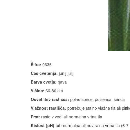
Šifra:
0636
Čas cvetenja:
junij-julij
Barva cvetja:
rjava
Višina:
60-80 cm
Osvetlitev rastišča:
polno sonce, polsenca, senca
Vlažnost rastišča:
potrebuje stalno vlažna tla ali plit
Prst:
raste v vodi ali normalna vrtna tla
Kislost (pH) tal:
normalna ali nevtralna vrtna tla (6-7