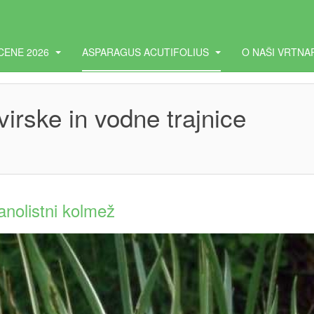
CENE 2026
ASPARAGUS ACUTIFOLIUS
O NAŠI VRTNA
rske in vodne trajnice
anolistni kolmež