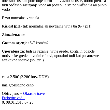
občasno sušo ali potrebuje normalno vlažno rastišče, dobro prenaša
tudi občasno zastajanje vode ali potrebuje stalno vlažna tla ali plitko
vodo
Prst:
normalna vrtna tla
Kislost (pH) tal:
normalna ali nevtralna vrtna tla (6-7 pH)
Zimzelena:
ne
Gostota sajenja:
5-7 kom/m2
Uporabna za:
tudi za rezanje, vrtne grede, korita in posode,
močvirske grede in vodni robovi, uporabni tudi kot posamezne
atraktivne saditve (soliterji)
cena 2.50€ (2.28€ brez DDV)
ima grosistično ceno
Objavljeno v
Okrasne trave
Preberite več...
0, 08.01.2018 07:25