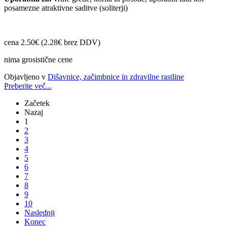
posamezne atraktivne saditve (soliterji)
cena 2.50€ (2.28€ brez DDV)
nima grosistične cene
Objavljeno v
Dišavnice, začimbnice in zdravilne rastline
Preberite več...
Začetek
Nazaj
1
2
3
4
5
6
7
8
9
10
Naslednji
Konec