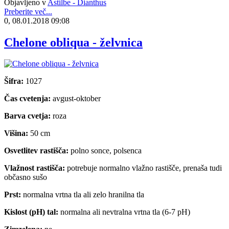
Objavljeno v
Astilbe - Dianthus
Preberite več...
0, 08.01.2018 09:08
Chelone obliqua - želvnica
Šifra:
1027
Čas cvetenja:
avgust-oktober
Barva cvetja:
roza
Višina:
50 cm
Osvetlitev rastišča:
polno sonce, polsenca
Vlažnost rastišča:
potrebuje normalno vlažno rastišče, prenaša tudi
občasno sušo
Prst:
normalna vrtna tla ali zelo hranilna tla
Kislost (pH) tal:
normalna ali nevtralna vrtna tla (6-7 pH)