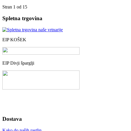
Stran 1 od 15
Spletna trgovina
EIP KOŠEK
EIP Divji šparglji
Dostava
Kako do naših rastlin