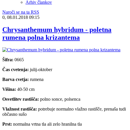
Arhiv člankov
Naroči se na ta RSS
0, 08.01.2018 09:15
Chrysanthemum hybridum - poletna
rumena polna krizantema
Šifra:
0665
Čas cvetenja:
julij-oktober
Barva cvetja:
rumena
Višina:
40-50 cm
Osvetlitev rastišča:
polno sonce, polsenca
Vlažnost rastišča:
potrebuje normalno vlažno rastišče, prenaša tudi
občasno sušo
Prst:
normalna vrtna tla ali zelo hranilna tla