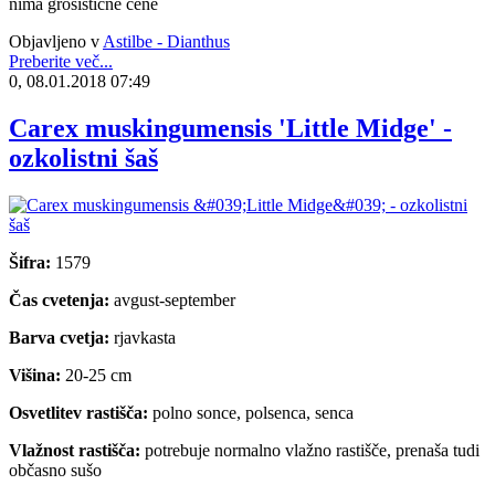
nima grosistične cene
Objavljeno v
Astilbe - Dianthus
Preberite več...
0, 08.01.2018 07:49
Carex muskingumensis 'Little Midge' -
ozkolistni šaš
Šifra:
1579
Čas cvetenja:
avgust-september
Barva cvetja:
rjavkasta
Višina:
20-25 cm
Osvetlitev rastišča:
polno sonce, polsenca, senca
Vlažnost rastišča:
potrebuje normalno vlažno rastišče, prenaša tudi
občasno sušo