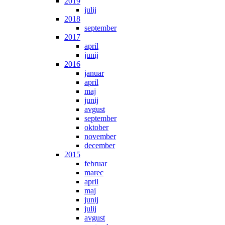
2019
julij
2018
september
2017
april
junij
2016
januar
april
maj
junij
avgust
september
oktober
november
december
2015
februar
marec
april
maj
junij
julij
avgust