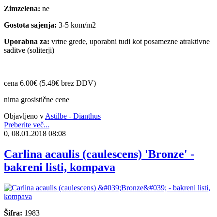
Zimzelena:
ne
Gostota sajenja:
3-5 kom/m2
Uporabna za:
vrtne grede, uporabni tudi kot posamezne atraktivne
saditve (soliterji)
cena 6.00€ (5.48€ brez DDV)
nima grosistične cene
Objavljeno v
Astilbe - Dianthus
Preberite več...
0, 08.01.2018 08:08
Carlina acaulis (caulescens) 'Bronze' -
bakreni listi, kompava
Šifra:
1983