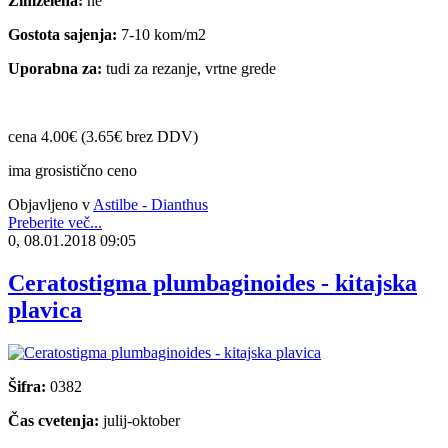
Zimzelena:
ne
Gostota sajenja:
7-10 kom/m2
Uporabna za:
tudi za rezanje, vrtne grede
cena 4.00€ (3.65€ brez DDV)
ima grosistično ceno
Objavljeno v
Astilbe - Dianthus
Preberite več...
0, 08.01.2018 09:05
Ceratostigma plumbaginoides - kitajska
plavica
Šifra:
0382
Čas cvetenja:
julij-oktober