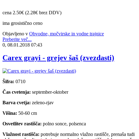
cena 2.50€ (2.28€ brez DDV)
ima grosistično ceno
Objavljeno v
Obvodne, močvirske in vodne trajnice
Preberite več...
0, 08.01.2018 07:43
Carex grayi - grejev šaš (zvezdasti)
Šifra:
0710
Čas cvetenja:
september-oktober
Barva cvetja:
zeleno-rjav
Višina:
50-60 cm
Osvetlitev rastišča:
polno sonce, polsenca
Vlažnost rastišča:
potrebuje normalno vlažno rastišče, prenaša tudi