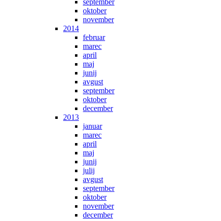
september
oktober
november
2014
februar
marec
april
maj
junij
avgust
september
oktober
december
2013
januar
marec
april
maj
junij
julij
avgust
september
oktober
november
december