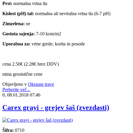
Prst:
normalna vrtna tla
Kislost (pH) tal:
normalna ali nevtralna vrtna tla (6-7 pH)
Zimzelena:
ne
Gostota sajenja:
7-10 kom/m2
Uporabna za:
vrtne grede, korita in posode
cena 2.50€ (2.28€ brez DDV)
nima grosistične cene
Objavljeno v
Okrasne trave
Preberite več...
0, 08.01.2018 07:46
Carex grayi - grejev šaš (zvezdasti)
Šifra:
0710