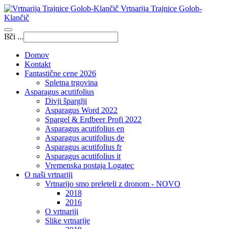
Vrtnarija Trajnice Golob-
Klančič
Išči ...
Domov
Kontakt
Fantastične cene 2026
Spletna trgovina
Asparagus acutifolius
Divji šparglji
Asparagus Word 2022
Spargel & Erdbeer Profi 2022
Asparagus acutifolius en
Asparagus acutifolius de
Asparagus acutifolius fr
Asparagus acutifolius it
Vremenska postaja Logatec
O naši vrtnariji
Vrtnarijo smo preleteli z dronom - NOVO
2018
2016
O vrtnariji
Slike vrtnarije