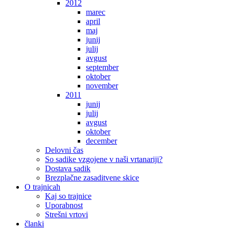
2012
marec
april
maj
junij
julij
avgust
september
oktober
november
2011
junij
julij
avgust
oktober
december
Delovni čas
So sadike vzgojene v naši vrtanariji?
Dostava sadik
Brezplačne zasaditvene skice
O trajnicah
Kaj so trajnice
Uporabnost
Strešni vrtovi
članki