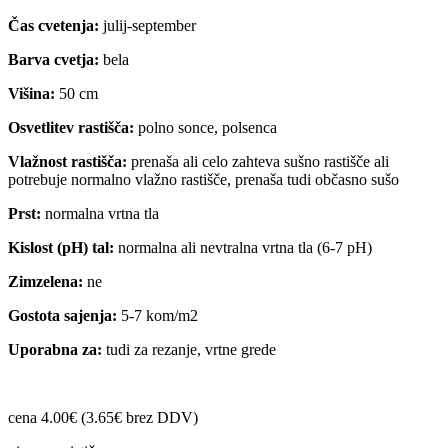
Čas cvetenja:
julij-september
Barva cvetja:
bela
Višina:
50 cm
Osvetlitev rastišča:
polno sonce, polsenca
Vlažnost rastišča:
prenaša ali celo zahteva sušno rastišče ali
potrebuje normalno vlažno rastišče, prenaša tudi občasno sušo
Prst:
normalna vrtna tla
Kislost (pH) tal:
normalna ali nevtralna vrtna tla (6-7 pH)
Zimzelena:
ne
Gostota sajenja:
5-7 kom/m2
Uporabna za:
tudi za rezanje, vrtne grede
cena 4.00€ (3.65€ brez DDV)