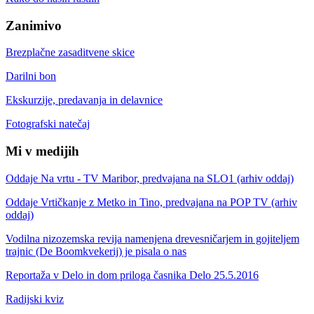
Zanimivo
Brezplačne zasaditvene skice
Darilni bon
Ekskurzije, predavanja in delavnice
Fotografski natečaj
Mi v medijih
Oddaje Na vrtu - TV Maribor, predvajana na SLO1 (arhiv oddaj)
Oddaje Vrtičkanje z Metko in Tino, predvajana na POP TV (arhiv
oddaj)
Vodilna nizozemska revija namenjena drevesničarjem in gojiteljem
trajnic (De Boomkvekerij) je pisala o nas
Reportaža v Delo in dom priloga časnika Delo 25.5.2016
Radijski kviz