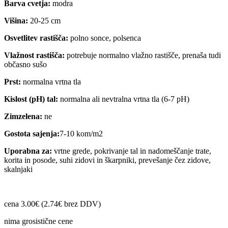
Barva cvetja:
modra
Višina:
20-25 cm
Osvetlitev rastišča:
polno sonce, polsenca
Vlažnost rastišča:
potrebuje normalno vlažno rastišče, prenaša tudi
občasno sušo
Prst:
normalna vrtna tla
Kislost (pH) tal:
normalna ali nevtralna vrtna tla (6-7 pH)
Zimzelena:
ne
Gostota sajenja:
7-10 kom/m2
Uporabna za:
vrtne grede, pokrivanje tal in nadomeščanje trate,
korita in posode, suhi zidovi in škarpniki, prevešanje čez zidove,
skalnjaki
cena 3.00€ (2.74€ brez DDV)
nima grosistične cene