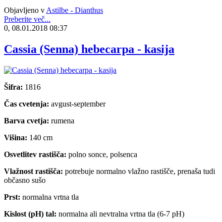
Objavljeno v
Astilbe - Dianthus
Preberite več...
0, 08.01.2018 08:37
Cassia (Senna) hebecarpa - kasija
Šifra:
1816
Čas cvetenja:
avgust-september
Barva cvetja:
rumena
Višina:
140 cm
Osvetlitev rastišča:
polno sonce, polsenca
Vlažnost rastišča:
potrebuje normalno vlažno rastišče, prenaša tudi
občasno sušo
Prst:
normalna vrtna tla
Kislost (pH) tal:
normalna ali nevtralna vrtna tla (6-7 pH)