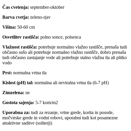
Čas cvetenja:
september-oktober
Barva cvetja:
zeleno-rjav
Višina:
50-60 cm
Osvetlitev rastišča:
polno sonce, polsenca
Vlažnost rastišča:
potrebuje normalno vlažno rastišče, prenaša tudi
občasno sušo ali potrebuje normalno vlažno rastišče, dobro prenaša
tudi občasno zastajanje vode ali potrebuje stalno vlažna tla ali plitko
vodo
Prst:
normalna vrtna tla
Kislost (pH) tal:
normalna ali nevtralna vrtna tla (6-7 pH)
Zimzelena:
ne
Gostota sajenja:
5-7 kom/m2
Uporabna za:
tudi za rezanje, vrtne grede, korita in posode,
močvirske grede in vodni robovi, uporabni tudi kot posamezne
atraktivne saditve (soliterji)