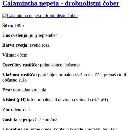
Calamintha nepeta - drobnolistni čober
Šifra:
1995
Čas cvetenja:
julij-september
Barva cvetja:
svetlo roza
Višina:
40cm
Osvetlitev rastišča:
polno sonce, polsenca
Vlažnost rastišča:
potrebuje normalno vlažno rastišče, prenaša tudi
občasno sušo
Prst:
normalna vrtna tla
Kislost (pH) tal:
normalna ali nevtralna vrtna tla (6-7 pH)
Zimzelena:
ne
Gostota sajenja:
5-7 kom/m2
Uporabna za:
vrtne grede, korita in posode, uporabni tudi kot