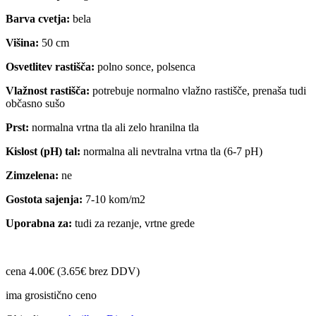
Barva cvetja:
bela
Višina:
50 cm
Osvetlitev rastišča:
polno sonce, polsenca
Vlažnost rastišča:
potrebuje normalno vlažno rastišče, prenaša tudi
občasno sušo
Prst:
normalna vrtna tla ali zelo hranilna tla
Kislost (pH) tal:
normalna ali nevtralna vrtna tla (6-7 pH)
Zimzelena:
ne
Gostota sajenja:
7-10 kom/m2
Uporabna za:
tudi za rezanje, vrtne grede
cena 4.00€ (3.65€ brez DDV)
ima grosistično ceno