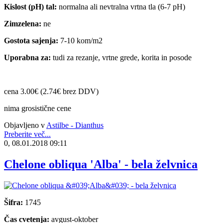
Kislost (pH) tal:
normalna ali nevtralna vrtna tla (6-7 pH)
Zimzelena:
ne
Gostota sajenja:
7-10 kom/m2
Uporabna za:
tudi za rezanje, vrtne grede, korita in posode
cena 3.00€ (2.74€ brez DDV)
nima grosistične cene
Objavljeno v
Astilbe - Dianthus
Preberite več...
0, 08.01.2018 09:11
Chelone obliqua 'Alba' - bela želvnica
Šifra:
1745
Čas cvetenja:
avgust-oktober