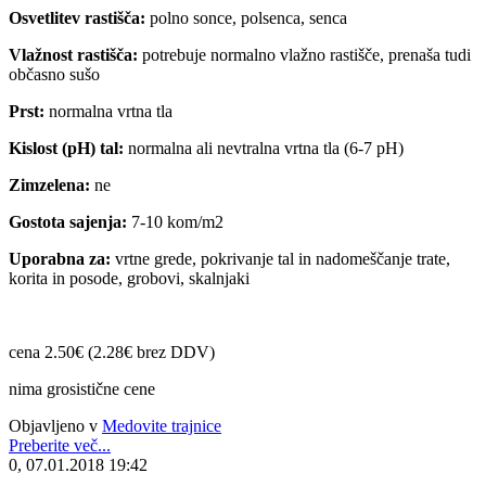
Osvetlitev rastišča:
polno sonce, polsenca, senca
Vlažnost rastišča:
potrebuje normalno vlažno rastišče, prenaša tudi
občasno sušo
Prst:
normalna vrtna tla
Kislost (pH) tal:
normalna ali nevtralna vrtna tla (6-7 pH)
Zimzelena:
ne
Gostota sajenja:
7-10 kom/m2
Uporabna za:
vrtne grede, pokrivanje tal in nadomeščanje trate,
korita in posode, grobovi, skalnjaki
cena 2.50€ (2.28€ brez DDV)
nima grosistične cene
Objavljeno v
Medovite trajnice
Preberite več...
0, 07.01.2018 19:42