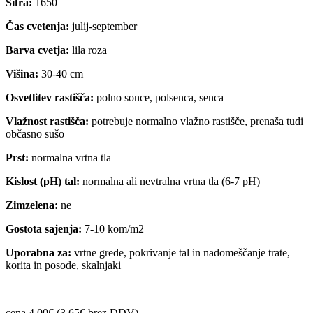
Šifra:
1650
Čas cvetenja:
julij-september
Barva cvetja:
lila roza
Višina:
30-40 cm
Osvetlitev rastišča:
polno sonce, polsenca, senca
Vlažnost rastišča:
potrebuje normalno vlažno rastišče, prenaša tudi
občasno sušo
Prst:
normalna vrtna tla
Kislost (pH) tal:
normalna ali nevtralna vrtna tla (6-7 pH)
Zimzelena:
ne
Gostota sajenja:
7-10 kom/m2
Uporabna za:
vrtne grede, pokrivanje tal in nadomeščanje trate,
korita in posode, skalnjaki
cena 4.00€ (3.65€ brez DDV)