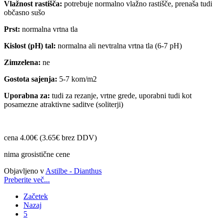
Vlažnost rastišča:
potrebuje normalno vlažno rastišče, prenaša tudi
občasno sušo
Prst:
normalna vrtna tla
Kislost (pH) tal:
normalna ali nevtralna vrtna tla (6-7 pH)
Zimzelena:
ne
Gostota sajenja:
5-7 kom/m2
Uporabna za:
tudi za rezanje, vrtne grede, uporabni tudi kot
posamezne atraktivne saditve (soliterji)
cena 4.00€ (3.65€ brez DDV)
nima grosistične cene
Objavljeno v
Astilbe - Dianthus
Preberite več...
Začetek
Nazaj
5