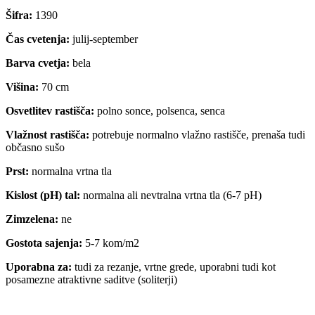
Šifra:
1390
Čas cvetenja:
julij-september
Barva cvetja:
bela
Višina:
70 cm
Osvetlitev rastišča:
polno sonce, polsenca, senca
Vlažnost rastišča:
potrebuje normalno vlažno rastišče, prenaša tudi
občasno sušo
Prst:
normalna vrtna tla
Kislost (pH) tal:
normalna ali nevtralna vrtna tla (6-7 pH)
Zimzelena:
ne
Gostota sajenja:
5-7 kom/m2
Uporabna za:
tudi za rezanje, vrtne grede, uporabni tudi kot
posamezne atraktivne saditve (soliterji)