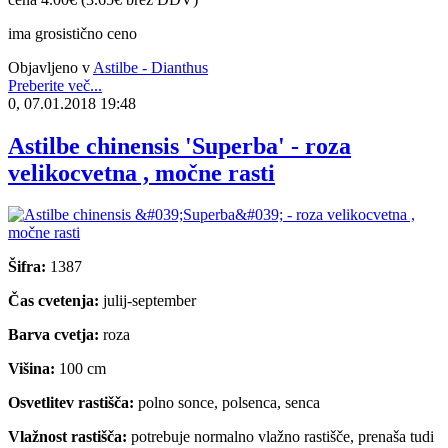
ima grosistično ceno
Objavljeno v
Astilbe - Dianthus
Preberite več...
0, 07.01.2018 19:48
Astilbe chinensis 'Superba' - roza
velikocvetna , močne rasti
Šifra:
1387
Čas cvetenja:
julij-september
Barva cvetja:
roza
Višina:
100 cm
Osvetlitev rastišča:
polno sonce, polsenca, senca
Vlažnost rastišča:
potrebuje normalno vlažno rastišče, prenaša tudi