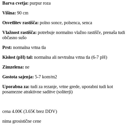
Barva cvetja:
purpur roza
Višina:
90 cm
Osvetlitev rastišča:
polno sonce, polsenca, senca
Vlažnost rastišča:
potrebuje normalno vlažno rastišče, prenaša tudi
občasno sušo
Prst:
normalna vrtna tla
Kislost (pH) tal:
normalna ali nevtralna vrtna tla (6-7 pH)
Zimzelena:
ne
Gostota sajenja:
5-7 kom/m2
Uporabna za:
tudi za rezanje, vrtne grede, uporabni tudi kot
posamezne atraktivne saditve (soliterji)
cena 4.00€ (3.65€ brez DDV)
nima grosistične cene