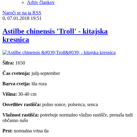
Arhiv člankov
Naroči se na ta RSS
0, 07.01.2018 19:51
Astilbe chinensis 'Troll' - kitajska
kresnica
Šifra:
1650
Čas cvetenja:
julij-september
Barva cvetja:
lila roza
Višina:
30-40 cm
Osvetlitev rastišča:
polno sonce, polsenca, senca
Vlažnost rastišča:
potrebuje normalno vlažno rastišče, prenaša tudi
občasno sušo
Prst:
normalna vrtna tla