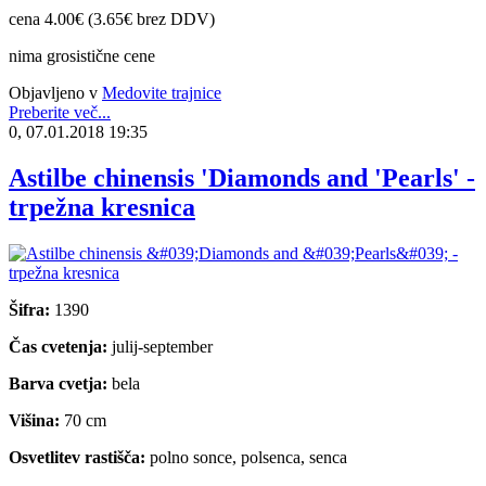
cena 4.00€ (3.65€ brez DDV)
nima grosistične cene
Objavljeno v
Medovite trajnice
Preberite več...
0, 07.01.2018 19:35
Astilbe chinensis 'Diamonds and 'Pearls' -
trpežna kresnica
Šifra:
1390
Čas cvetenja:
julij-september
Barva cvetja:
bela
Višina:
70 cm
Osvetlitev rastišča:
polno sonce, polsenca, senca