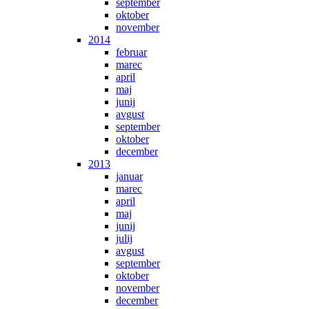
september
oktober
november
2014
februar
marec
april
maj
junij
avgust
september
oktober
december
2013
januar
marec
april
maj
junij
julij
avgust
september
oktober
november
december