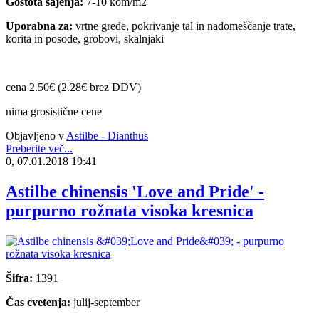
Gostota sajenja:
7-10 kom/m2
Uporabna za:
vrtne grede, pokrivanje tal in nadomeščanje trate,
korita in posode, grobovi, skalnjaki
cena 2.50€ (2.28€ brez DDV)
nima grosistične cene
Objavljeno v
Astilbe - Dianthus
Preberite več...
0, 07.01.2018 19:41
Astilbe chinensis 'Love and Pride' -
purpurno rožnata visoka kresnica
Šifra:
1391
Čas cvetenja:
julij-september