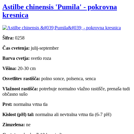
Astilbe chinensis 'Pumila' - pokrovna
kresnica
Šifra:
0258
Čas cvetenja:
julij-september
Barva cvetja:
svetlo roza
Višina:
20-30 cm
Osvetlitev rastišča:
polno sonce, polsenca, senca
Vlažnost rastišča:
potrebuje normalno vlažno rastišče, prenaša tudi
občasno sušo
Prst:
normalna vrtna tla
Kislost (pH) tal:
normalna ali nevtralna vrtna tla (6-7 pH)
Zimzelena:
ne