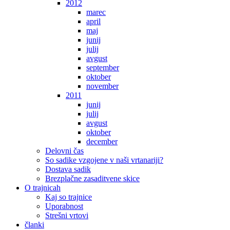
2012
marec
april
maj
junij
julij
avgust
september
oktober
november
2011
junij
julij
avgust
oktober
december
Delovni čas
So sadike vzgojene v naši vrtanariji?
Dostava sadik
Brezplačne zasaditvene skice
O trajnicah
Kaj so trajnice
Uporabnost
Strešni vrtovi
članki