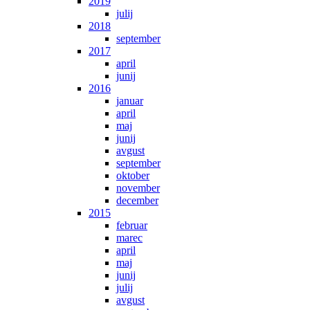
2019
julij
2018
september
2017
april
junij
2016
januar
april
maj
junij
avgust
september
oktober
november
december
2015
februar
marec
april
maj
junij
julij
avgust