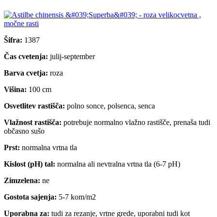
Šifra:
1387
Čas cvetenja:
julij-september
Barva cvetja:
roza
Višina:
100 cm
Osvetlitev rastišča:
polno sonce, polsenca, senca
Vlažnost rastišča:
potrebuje normalno vlažno rastišče, prenaša tudi
občasno sušo
Prst:
normalna vrtna tla
Kislost (pH) tal:
normalna ali nevtralna vrtna tla (6-7 pH)
Zimzelena:
ne
Gostota sajenja:
5-7 kom/m2
Uporabna za:
tudi za rezanje, vrtne grede, uporabni tudi kot