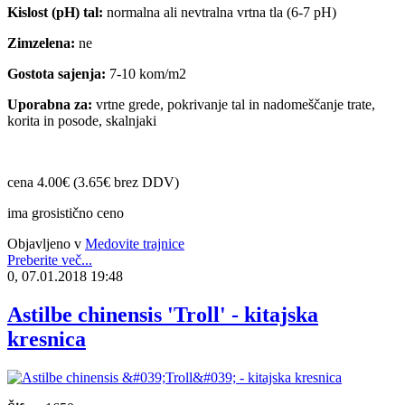
Kislost (pH) tal:
normalna ali nevtralna vrtna tla (6-7 pH)
Zimzelena:
ne
Gostota sajenja:
7-10 kom/m2
Uporabna za:
vrtne grede, pokrivanje tal in nadomeščanje trate,
korita in posode, skalnjaki
cena 4.00€ (3.65€ brez DDV)
ima grosistično ceno
Objavljeno v
Medovite trajnice
Preberite več...
0, 07.01.2018 19:48
Astilbe chinensis 'Troll' - kitajska
kresnica