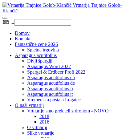
Vrtnarija Trajnice Golob-
Klančič
Išči ...
Domov
Kontakt
Fantastične cene 2026
Spletna trgovina
Asparagus acutifolius
Divji šparglji
Asparagus Word 2022
Spargel & Erdbeer Profi 2022
Asparagus acutifolius en
Asparagus acutifolius de
Asparagus acutifolius fr
Asparagus acutifolius it
Vremenska postaja Logatec
O naši vrtnariji
Vrtnarijo smo preleteli z dronom - NOVO
2018
2016
O vrtnariji
Slike vrtnarije