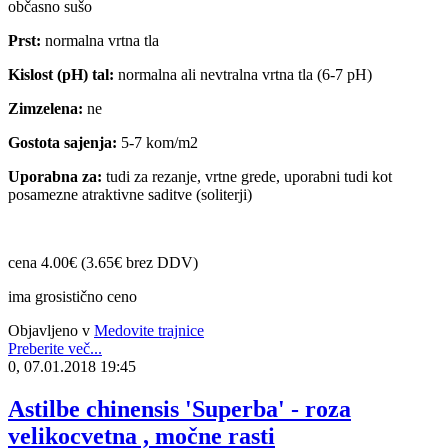
občasno sušo
Prst:
normalna vrtna tla
Kislost (pH) tal:
normalna ali nevtralna vrtna tla (6-7 pH)
Zimzelena:
ne
Gostota sajenja:
5-7 kom/m2
Uporabna za:
tudi za rezanje, vrtne grede, uporabni tudi kot
posamezne atraktivne saditve (soliterji)
cena 4.00€ (3.65€ brez DDV)
ima grosistično ceno
Objavljeno v
Medovite trajnice
Preberite več...
0, 07.01.2018 19:45
Astilbe chinensis 'Superba' - roza
velikocvetna , močne rasti