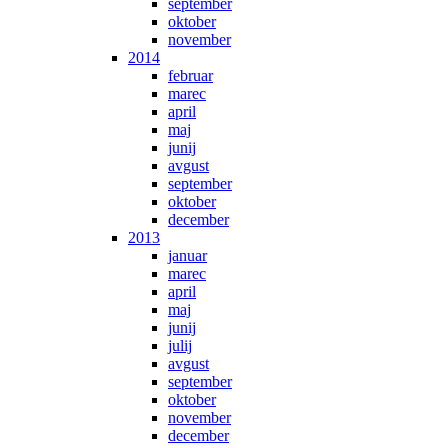
september
oktober
november
2014
februar
marec
april
maj
junij
avgust
september
oktober
december
2013
januar
marec
april
maj
junij
julij
avgust
september
oktober
november
december