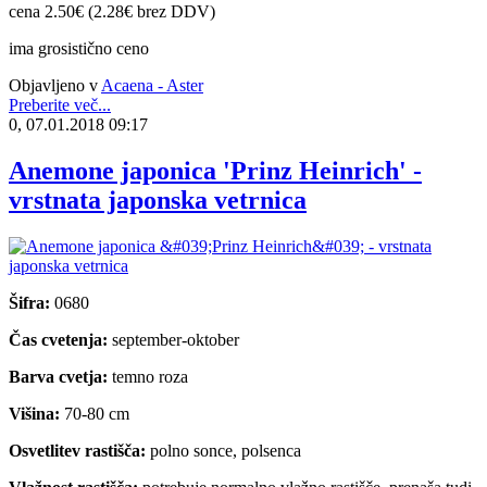
cena 2.50€ (2.28€ brez DDV)
ima grosistično ceno
Objavljeno v
Acaena - Aster
Preberite več...
0, 07.01.2018 09:17
Anemone japonica 'Prinz Heinrich' -
vrstnata japonska vetrnica
Šifra:
0680
Čas cvetenja:
september-oktober
Barva cvetja:
temno roza
Višina:
70-80 cm
Osvetlitev rastišča:
polno sonce, polsenca