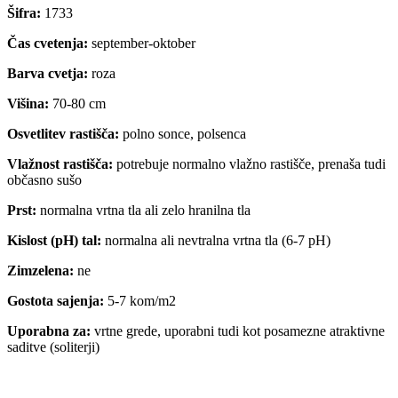
Šifra:
1733
Čas cvetenja:
september-oktober
Barva cvetja:
roza
Višina:
70-80 cm
Osvetlitev rastišča:
polno sonce, polsenca
Vlažnost rastišča:
potrebuje normalno vlažno rastišče, prenaša tudi
občasno sušo
Prst:
normalna vrtna tla ali zelo hranilna tla
Kislost (pH) tal:
normalna ali nevtralna vrtna tla (6-7 pH)
Zimzelena:
ne
Gostota sajenja:
5-7 kom/m2
Uporabna za:
vrtne grede, uporabni tudi kot posamezne atraktivne
saditve (soliterji)