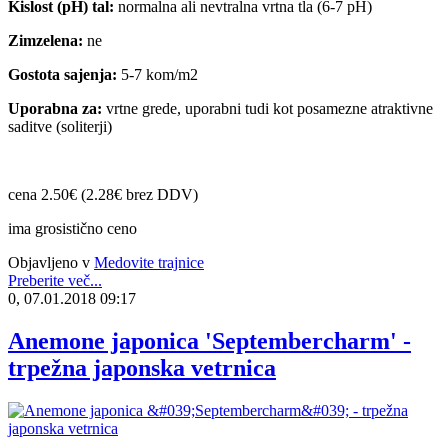
Kislost (pH) tal:
normalna ali nevtralna vrtna tla (6-7 pH)
Zimzelena:
ne
Gostota sajenja:
5-7 kom/m2
Uporabna za:
vrtne grede, uporabni tudi kot posamezne atraktivne
saditve (soliterji)
cena 2.50€ (2.28€ brez DDV)
ima grosistično ceno
Objavljeno v
Medovite trajnice
Preberite več...
0, 07.01.2018 09:17
Anemone japonica 'Septembercharm' -
trpežna japonska vetrnica