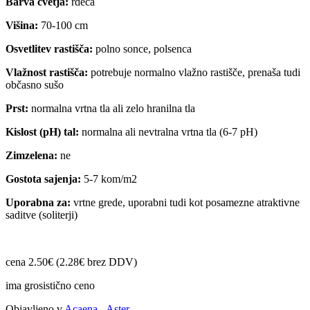
Barva cvetja:
rdeča
Višina:
70-100 cm
Osvetlitev rastišča:
polno sonce, polsenca
Vlažnost rastišča:
potrebuje normalno vlažno rastišče, prenaša tudi
občasno sušo
Prst:
normalna vrtna tla ali zelo hranilna tla
Kislost (pH) tal:
normalna ali nevtralna vrtna tla (6-7 pH)
Zimzelena:
ne
Gostota sajenja:
5-7 kom/m2
Uporabna za:
vrtne grede, uporabni tudi kot posamezne atraktivne
saditve (soliterji)
cena 2.50€ (2.28€ brez DDV)
ima grosistično ceno
Objavljeno v
Acaena - Aster