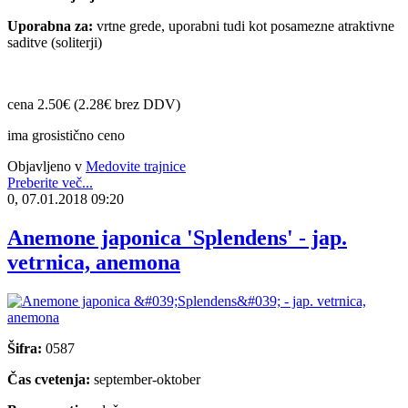
Uporabna za:
vrtne grede, uporabni tudi kot posamezne atraktivne
saditve (soliterji)
cena 2.50€ (2.28€ brez DDV)
ima grosistično ceno
Objavljeno v
Medovite trajnice
Preberite več...
0, 07.01.2018 09:20
Anemone japonica 'Splendens' - jap.
vetrnica, anemona
Šifra:
0587
Čas cvetenja:
september-oktober