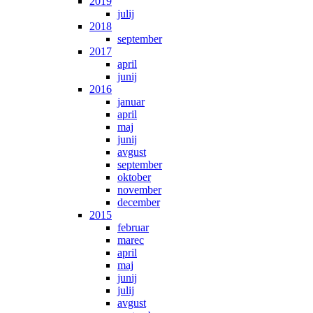
2019
julij
2018
september
2017
april
junij
2016
januar
april
maj
junij
avgust
september
oktober
november
december
2015
februar
marec
april
maj
junij
julij
avgust