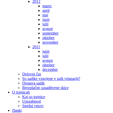
2012
marec
april
maj
junij
julij
avgust
september
oktober
november
2011
junij
julij
avgust
oktober
december
Delovni čas
So sadike vzgojene v naši vrtanariji?
Dostava sadik
Brezplačne zasaditvene skice
O trajnicah
Kaj so trajnice
Uporabnost
Strešni vrtovi
članki