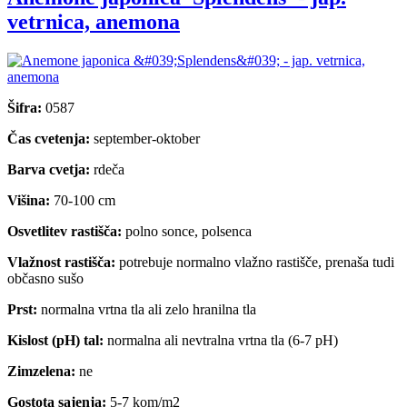
vetrnica, anemona
Šifra:
0587
Čas cvetenja:
september-oktober
Barva cvetja:
rdeča
Višina:
70-100 cm
Osvetlitev rastišča:
polno sonce, polsenca
Vlažnost rastišča:
potrebuje normalno vlažno rastišče, prenaša tudi
občasno sušo
Prst:
normalna vrtna tla ali zelo hranilna tla
Kislost (pH) tal:
normalna ali nevtralna vrtna tla (6-7 pH)
Zimzelena:
ne
Gostota sajenja:
5-7 kom/m2