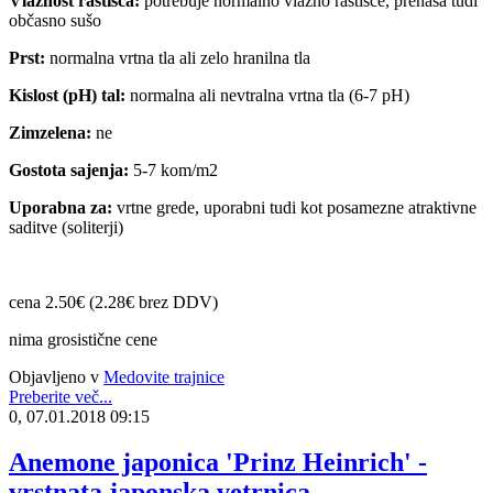
Vlažnost rastišča:
potrebuje normalno vlažno rastišče, prenaša tudi
občasno sušo
Prst:
normalna vrtna tla ali zelo hranilna tla
Kislost (pH) tal:
normalna ali nevtralna vrtna tla (6-7 pH)
Zimzelena:
ne
Gostota sajenja:
5-7 kom/m2
Uporabna za:
vrtne grede, uporabni tudi kot posamezne atraktivne
saditve (soliterji)
cena 2.50€ (2.28€ brez DDV)
nima grosistične cene
Objavljeno v
Medovite trajnice
Preberite več...
0, 07.01.2018 09:15
Anemone japonica 'Prinz Heinrich' -
vrstnata japonska vetrnica