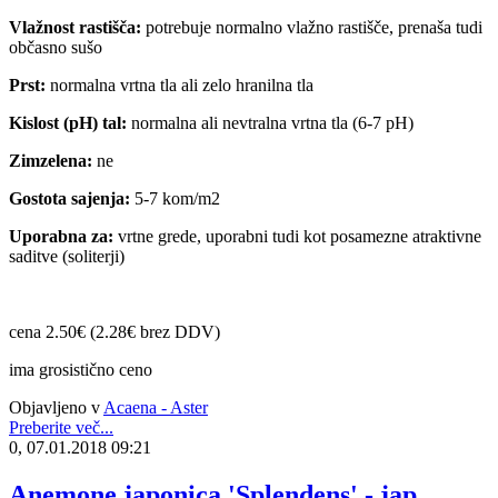
Vlažnost rastišča:
potrebuje normalno vlažno rastišče, prenaša tudi
občasno sušo
Prst:
normalna vrtna tla ali zelo hranilna tla
Kislost (pH) tal:
normalna ali nevtralna vrtna tla (6-7 pH)
Zimzelena:
ne
Gostota sajenja:
5-7 kom/m2
Uporabna za:
vrtne grede, uporabni tudi kot posamezne atraktivne
saditve (soliterji)
cena 2.50€ (2.28€ brez DDV)
ima grosistično ceno
Objavljeno v
Acaena - Aster
Preberite več...
0, 07.01.2018 09:21
Anemone japonica 'Splendens' - jap.