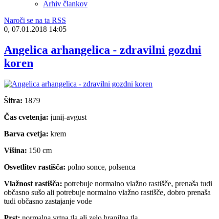
Arhiv člankov
Naroči se na ta RSS
0, 07.01.2018 14:05
Angelica arhangelica - zdravilni gozdni
koren
Šifra:
1879
Čas cvetenja:
junij-avgust
Barva cvetja:
krem
Višina:
150 cm
Osvetlitev rastišča:
polno sonce, polsenca
Vlažnost rastišča:
potrebuje normalno vlažno rastišče, prenaša tudi
občasno sušo ali potrebuje normalno vlažno rastišče, dobro prenaša
tudi občasno zastajanje vode
Prst:
normalna vrtna tla ali zelo hranilna tla