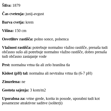
Šifra:
1879
Čas cvetenja:
junij-avgust
Barva cvetja:
krem
Višina:
150 cm
Osvetlitev rastišča:
polno sonce, polsenca
Vlažnost rastišča:
potrebuje normalno vlažno rastišče, prenaša tudi
občasno sušo ali potrebuje normalno vlažno rastišče, dobro prenaša
tudi občasno zastajanje vode
Prst:
normalna vrtna tla ali zelo hranilna tla
Kislost (pH) tal:
normalna ali nevtralna vrtna tla (6-7 pH)
Zimzelena:
ne
Gostota sajenja:
3 kom/m2
Uporabna za:
vrtne grede, korita in posode, uporabni tudi kot
posamezne atraktivne saditve (soliterji)