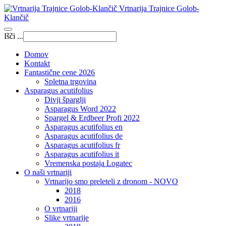
Vrtnarija Trajnice Golob-
Klančič
Išči ...
Domov
Kontakt
Fantastične cene 2026
Spletna trgovina
Asparagus acutifolius
Divji šparglji
Asparagus Word 2022
Spargel & Erdbeer Profi 2022
Asparagus acutifolius en
Asparagus acutifolius de
Asparagus acutifolius fr
Asparagus acutifolius it
Vremenska postaja Logatec
O naši vrtnariji
Vrtnarijo smo preleteli z dronom - NOVO
2018
2016
O vrtnariji
Slike vrtnarije