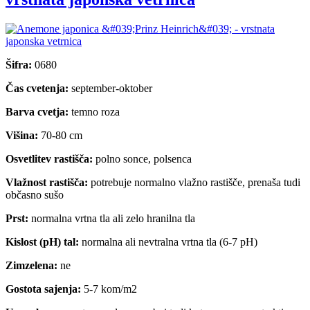
Šifra:
0680
Čas cvetenja:
september-oktober
Barva cvetja:
temno roza
Višina:
70-80 cm
Osvetlitev rastišča:
polno sonce, polsenca
Vlažnost rastišča:
potrebuje normalno vlažno rastišče, prenaša tudi
občasno sušo
Prst:
normalna vrtna tla ali zelo hranilna tla
Kislost (pH) tal:
normalna ali nevtralna vrtna tla (6-7 pH)
Zimzelena:
ne
Gostota sajenja:
5-7 kom/m2