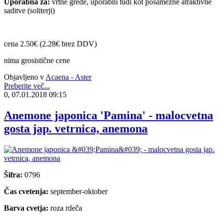
Uporabna za:
vrtne grede, uporabni tudi kot posamezne atraktivne
saditve (soliterji)
cena 2.50€ (2.28€ brez DDV)
nima grosistične cene
Objavljeno v
Acaena - Aster
Preberite več...
0, 07.01.2018 09:15
Anemone japonica 'Pamina' - malocvetna
gosta jap. vetrnica, anemona
Šifra:
0796
Čas cvetenja:
september-oktober
Barva cvetja:
roza rdeča