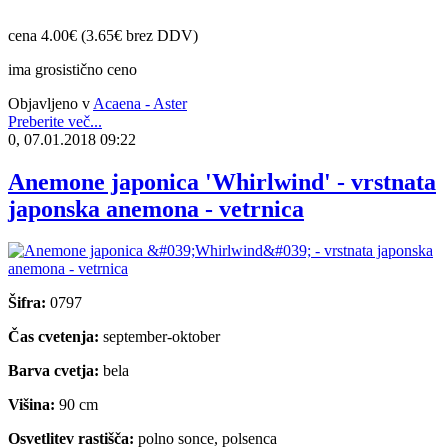
cena 4.00€ (3.65€ brez DDV)
ima grosistično ceno
Objavljeno v
Acaena - Aster
Preberite več...
0, 07.01.2018 09:22
Anemone japonica 'Whirlwind' - vrstnata
japonska anemona - vetrnica
Šifra:
0797
Čas cvetenja:
september-oktober
Barva cvetja:
bela
Višina:
90 cm
Osvetlitev rastišča:
polno sonce, polsenca