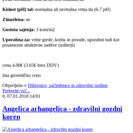
Kislost (pH) tal:
normalna ali nevtralna vrtna tla (6-7 pH)
Zimzelena:
ne
Gostota sajenja:
3 kom/m2
Uporabna za:
vrtne grede, korita in posode, uporabni tudi kot
posamezne atraktivne saditve (soliterji)
cena 4.00€ (3.65€ brez DDV)
ima grosistično ceno
Objavljeno v
Dišavnice, začimbnice in zdravilne rastline
Preberite več...
0, 07.01.2018 14:01
Angelica arhangelica - zdravilni gozdni
koren