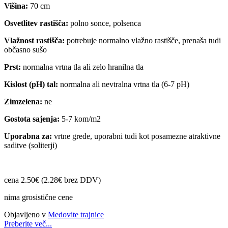
Višina:
70 cm
Osvetlitev rastišča:
polno sonce, polsenca
Vlažnost rastišča:
potrebuje normalno vlažno rastišče, prenaša tudi
občasno sušo
Prst:
normalna vrtna tla ali zelo hranilna tla
Kislost (pH) tal:
normalna ali nevtralna vrtna tla (6-7 pH)
Zimzelena:
ne
Gostota sajenja:
5-7 kom/m2
Uporabna za:
vrtne grede, uporabni tudi kot posamezne atraktivne
saditve (soliterji)
cena 2.50€ (2.28€ brez DDV)
nima grosistične cene
Objavljeno v
Medovite trajnice
Preberite več...