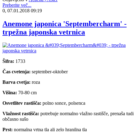
Preberite več...
0, 07.01.2018 09:19
Anemone japonica 'Septembercharm' -
trpežna japonska vetrnica
Šifra:
1733
Čas cvetenja:
september-oktober
Barva cvetja:
roza
Višina:
70-80 cm
Osvetlitev rastišča:
polno sonce, polsenca
Vlažnost rastišča:
potrebuje normalno vlažno rastišče, prenaša tudi
občasno sušo
Prst:
normalna vrtna tla ali zelo hranilna tla