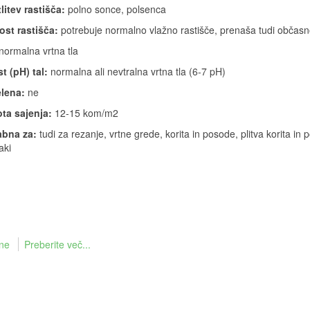
litev rastišča:
polno sonce, polsenca
ost rastišča:
potrebuje normalno vlažno rastišče, prenaša tudi občas
normalna vrtna tla
t (pH) tal:
normalna ali nevtralna vrtna tla (6-7 pH)
lena:
ne
ta sajenja:
12-15 kom/m2
bna za:
tudi za rezanje, vrtne grede, korita in posode, plitva korita in 
aki
ine
Preberite več...