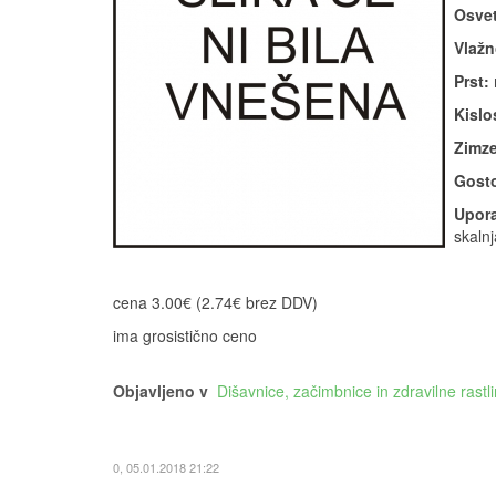
Osvet
Vlažn
Prst:
Kislos
Zimze
Gosto
Upora
skalnj
cena 3.00€ (2.74€ brez DDV)
ima grosistično ceno
Objavljeno v
Dišavnice, začimbnice in zdravilne rastl
0, 05.01.2018 21:22