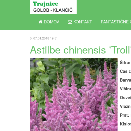
DOMOV
KONTAKT
FANTASTIČNE 
0, 07.01.2018 19:51
Astilbe chinensis 'Troll
Šifra:
Čas c
Barva
Višin
Osvet
Vlažn
Prst:
Kislos