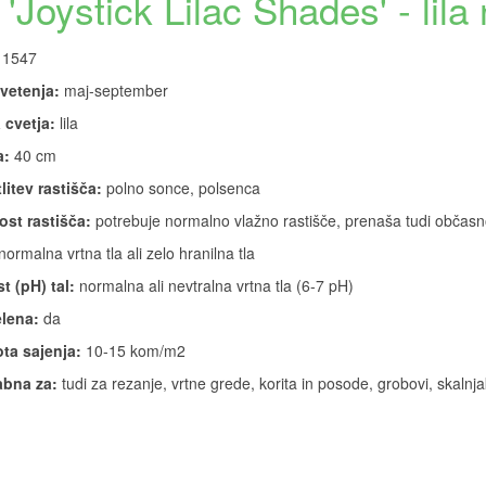
Joystick Lilac Shades' - lila
1547
vetenja:
maj-september
 cvetja:
lila
a:
40 cm
litev rastišča:
polno sonce, polsenca
ost rastišča:
potrebuje normalno vlažno rastišče, prenaša tudi občas
normalna vrtna tla ali zelo hranilna tla
t (pH) tal:
normalna ali nevtralna vrtna tla (6-7 pH)
lena:
da
ta sajenja:
10-15 kom/m2
bna za:
tudi za rezanje, vrtne grede, korita in posode, grobovi, skalnja