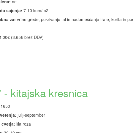
lena:
ne
ta sajenja:
7-10 kom/m2
bna za:
vrtne grede, pokrivanje tal in nadomeščanje trate, korita in po
4.00€ (3.65€ brez DDV)
' - kitajska kresnica
1650
vetenja:
julij-september
 cvetja:
lila roza
a:
30-40 cm