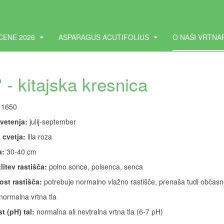
CENE 2026
ASPARAGUS ACUTIFOLIUS
O NAŠI VRTNA
' - kitajska kresnica
1650
vetenja:
julij-september
 cvetja:
lila roza
a:
30-40 cm
litev rastišča:
polno sonce, polsenca, senca
ost rastišča:
potrebuje normalno vlažno rastišče, prenaša tudi občas
normalna vrtna tla
t (pH) tal:
normalna ali nevtralna vrtna tla (6-7 pH)