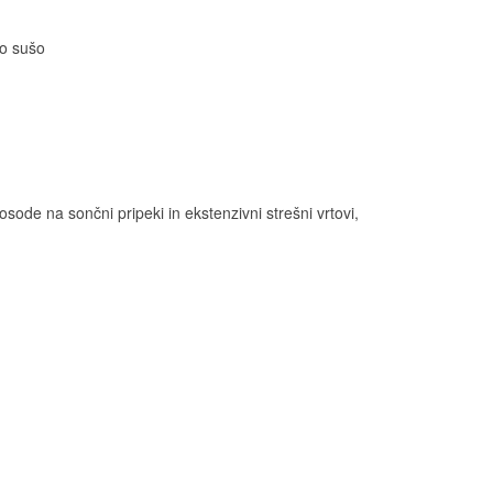
no sušo
posode na sončni pripeki in ekstenzivni strešni vrtovi,