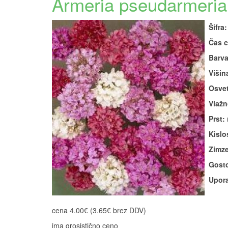
Armeria pseudarmeria '
Šifra:
Čas c
Barva
Višin
Osvet
Vlažn
Prst:
Kislos
Zimze
Gosto
Upora
cena 4.00€ (3.65€ brez DDV)
ima grosistično ceno