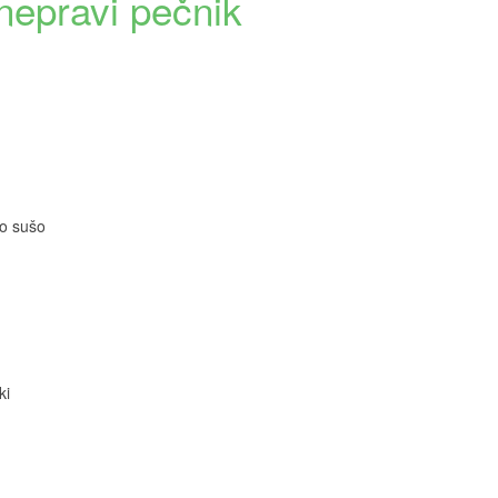
 nepravi pečnik
no sušo
ki