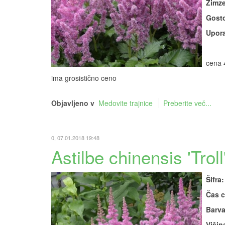
Zimze
Gosto
Upora
cena 
ima grosistično ceno
Objavljeno v
Medovite trajnice
Preberite več...
0, 07.01.2018 19:48
Astilbe chinensis 'Troll
Šifra:
Čas c
Barva
Višin