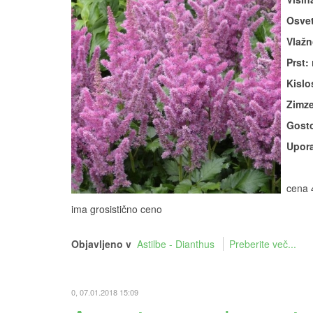
Osvet
Vlažn
Prst:
Kislos
Zimze
Gosto
Upora
cena 
ima grosistično ceno
Objavljeno v
Astilbe - Dianthus
Preberite več...
0, 07.01.2018 15:09