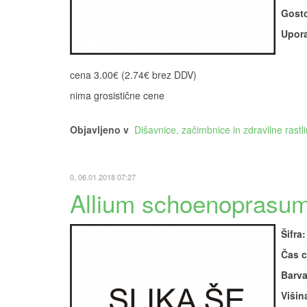
Gosto
Upora
cena 3.00€ (2.74€ brez DDV)
nima grosistične cene
Objavljeno v
Dišavnice, začimbnice in zdravilne rastl
0, 06.01.2018 07:27
Allium schoenoprasum '
Šifra:
Čas c
Barva
Višin