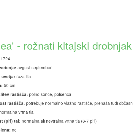
a' - rožnati kitajski drobnjak
1724
vetenja:
avgust-september
 cvetja:
roza lila
a:
50 cm
litev rastišča:
polno sonce, polsenca
ost rastišča:
potrebuje normalno vlažno rastišče, prenaša tudi občas
normalna vrtna tla
t (pH) tal:
normalna ali nevtralna vrtna tla (6-7 pH)
lena:
ne