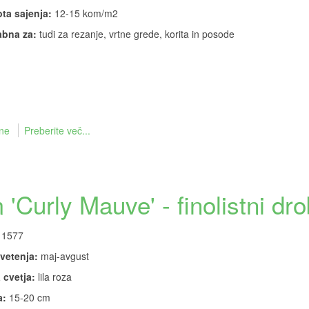
ta sajenja:
12-15 kom/m2
bna za:
tudi za rezanje, vrtne grede, korita in posode
ine
Preberite več...
Curly Mauve' - finolistni dr
1577
vetenja:
maj-avgust
 cvetja:
lila roza
a:
15-20 cm