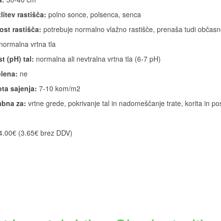
litev rastišča:
polno sonce, polsenca, senca
ost rastišča:
potrebuje normalno vlažno rastišče, prenaša tudi občas
normalna vrtna tla
t (pH) tal:
normalna ali nevtralna vrtna tla (6-7 pH)
lena:
ne
ta sajenja:
7-10 kom/m2
bna za:
vrtne grede, pokrivanje tal in nadomeščanje trate, korita in po
4.00€ (3.65€ brez DDV)