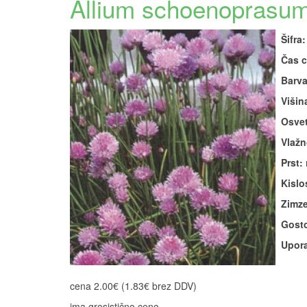
Allium schoenoprasum 
Šifra:
Čas c
Barva
Višin
Osvet
Vlažn
Prst:
Kislos
Zimze
Gosto
Upora
cena 2.00€ (1.83€ brez DDV)
ima grosistično ceno