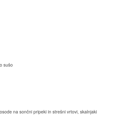
no sušo
osode na sončni pripeki in strešni vrtovi, skalnjaki