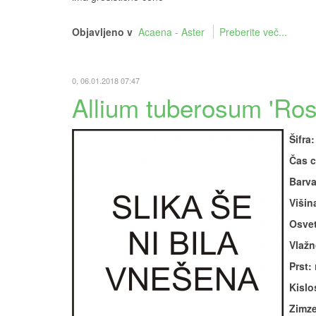
Objavljeno v
Acaena - Aster
Preberite več...
0, 06.01.2018 07:47
Allium tuberosum 'Rose
Šifra:
Čas c
Barva
Višin
Osvet
Vlažn
Prst:
Kislos
Zimze