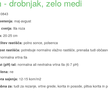
- drobnjak, zelo medi
0843
vetenja:
maj-avgust
 cvetja:
lila roza
a:
20-25 cm
litev rastišča:
polno sonce, polsenca
ost rastišča:
potrebuje normalno vlažno rastišče, prenaša tudi občas
normalna vrtna tla
t (pH) tal:
normalna ali nevtralna vrtna tla (6-7 pH)
lena:
ne
ta sajenja:
12-15 kom/m2
bna za:
tudi za rezanje, vrtne grede, korita in posode, plitva korita in p