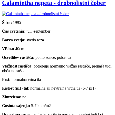
Calamintha nepeta - drobnolistni čober
Šifra:
1995
Čas cvetenja:
julij-september
Barva cvetja:
svetlo roza
Višina:
40cm
Osvetlitev rastišča:
polno sonce, polsenca
Vlažnost rastišča:
potrebuje normalno vlažno rastišče, prenaša tudi
občasno sušo
Prst:
normalna vrtna tla
Kislost (pH) tal:
normalna ali nevtralna vrtna tla (6-7 pH)
Zimzelena:
ne
Gostota sajenja:
5-7 kom/m2
Uporabna za:
vrtne grede, korita in posode, uporabni tudi kot