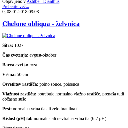
Objavljeno v
Astilbe - Dianthus
Preberite več...
0, 08.01.2018 09:08
Chelone obliqua - želvnica
Šifra:
1027
Čas cvetenja:
avgust-oktober
Barva cvetja:
roza
Višina:
50 cm
Osvetlitev rastišča:
polno sonce, polsenca
Vlažnost rastišča:
potrebuje normalno vlažno rastišče, prenaša tudi
občasno sušo
Prst:
normalna vrtna tla ali zelo hranilna tla
Kislost (pH) tal:
normalna ali nevtralna vrtna tla (6-7 pH)