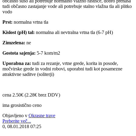
občasno sušo ali potrebuje normalno vlažno rastišče, dobro prenaša
tudi občasno zastajanje vode ali potrebuje stalno vlažna tla ali plitko
vodo
Prst:
normalna vrtna tla
Kislost (pH) tal:
normalna ali nevtralna vrtna tla (6-7 pH)
Zimzelena:
ne
Gostota sajenja:
5-7 kom/m2
Uporabna za:
tudi za rezanje, vrtne grede, korita in posode,
močvirske grede in vodni robovi, uporabni tudi kot posamezne
atraktivne saditve (soliterji)
cena 2.50€ (2.28€ brez DDV)
ima grosistično ceno
Objavljeno v
Okrasne trave
Preberite več...
0, 08.01.2018 07:25