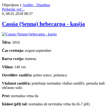
Objavljeno v
Astilbe - Dianthus
Preberite več...
0, 08.01.2018 08:37
Cassia (Senna) hebecarpa - kasija
Šifra:
1816
Čas cvetenja:
avgust-september
Barva cvetja:
rumena
Višina:
140 cm
Osvetlitev rastišča:
polno sonce, polsenca
Vlažnost rastišča:
potrebuje normalno vlažno rastišče, prenaša tudi
občasno sušo
Prst:
normalna vrtna tla
Kislost (pH) tal:
normalna ali nevtralna vrtna tla (6-7 pH)