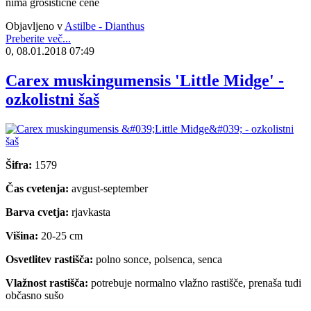
nima grosistične cene
Objavljeno v
Astilbe - Dianthus
Preberite več...
0, 08.01.2018 07:49
Carex muskingumensis 'Little Midge' -
ozkolistni šaš
Šifra:
1579
Čas cvetenja:
avgust-september
Barva cvetja:
rjavkasta
Višina:
20-25 cm
Osvetlitev rastišča:
polno sonce, polsenca, senca
Vlažnost rastišča:
potrebuje normalno vlažno rastišče, prenaša tudi
občasno sušo