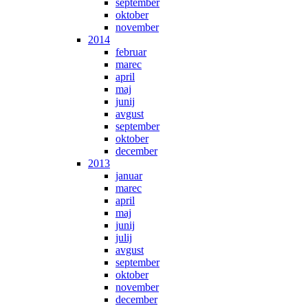
september
oktober
november
2014
februar
marec
april
maj
junij
avgust
september
oktober
december
2013
januar
marec
april
maj
junij
julij
avgust
september
oktober
november
december