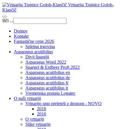
Vrtnarija Trajnice Golob-
Klančič
Išči ...
Domov
Kontakt
Fantastične cene 2026
Spletna trgovina
Asparagus acutifolius
Divji šparglji
Asparagus Word 2022
Spargel & Erdbeer Profi 2022
Asparagus acutifolius en
Asparagus acutifolius de
Asparagus acutifolius fr
Asparagus acutifolius it
Vremenska postaja Logatec
O naši vrtnariji
Vrtnarijo smo preleteli z dronom - NOVO
2018
2016
O vrtnariji
Slike vrtnarije