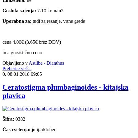
Zimzelena:
ne
Gostota sajenja:
7-10 kom/m2
Uporabna za:
tudi za rezanje, vrtne grede
cena 4.00€ (3.65€ brez DDV)
ima grosistično ceno
Objavljeno v
Astilbe - Dianthus
Preberite več...
0, 08.01.2018 09:05
Ceratostigma plumbaginoides - kitajska
plavica
Šifra:
0382
Čas cvetenja:
julij-oktober