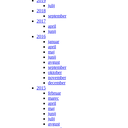
2019
julij
2018
september
2017
april
junij
2016
januar
april
maj
junij
avgust
september
oktober
november
december
2015
februar
marec
april
maj
junij
julij
avgust