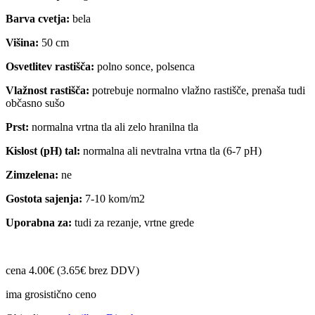
Barva cvetja:
bela
Višina:
50 cm
Osvetlitev rastišča:
polno sonce, polsenca
Vlažnost rastišča:
potrebuje normalno vlažno rastišče, prenaša tudi
občasno sušo
Prst:
normalna vrtna tla ali zelo hranilna tla
Kislost (pH) tal:
normalna ali nevtralna vrtna tla (6-7 pH)
Zimzelena:
ne
Gostota sajenja:
7-10 kom/m2
Uporabna za:
tudi za rezanje, vrtne grede
cena 4.00€ (3.65€ brez DDV)
ima grosistično ceno