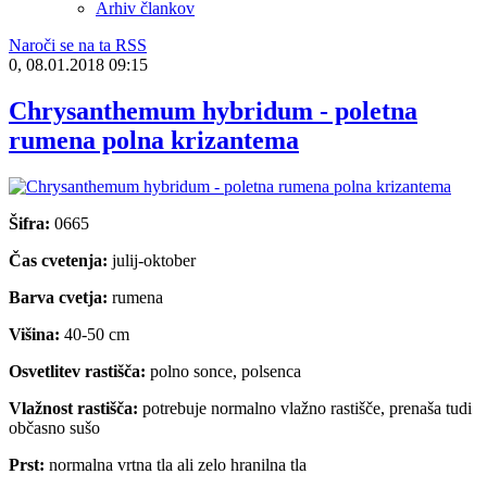
Arhiv člankov
Naroči se na ta RSS
0, 08.01.2018 09:15
Chrysanthemum hybridum - poletna
rumena polna krizantema
Šifra:
0665
Čas cvetenja:
julij-oktober
Barva cvetja:
rumena
Višina:
40-50 cm
Osvetlitev rastišča:
polno sonce, polsenca
Vlažnost rastišča:
potrebuje normalno vlažno rastišče, prenaša tudi
občasno sušo
Prst:
normalna vrtna tla ali zelo hranilna tla