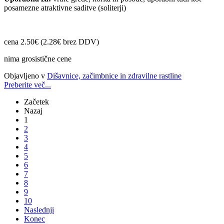
posamezne atraktivne saditve (soliterji)
cena 2.50€ (2.28€ brez DDV)
nima grosistične cene
Objavljeno v
Dišavnice, začimbnice in zdravilne rastline
Preberite več...
Začetek
Nazaj
1
2
3
4
5
6
7
8
9
10
Naslednji
Konec