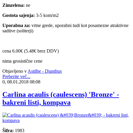
Zimzelena:
ne
Gostota sajenja:
3-5 kom/m2
Uporabna za:
vrtne grede, uporabni tudi kot posamezne atraktivne
saditve (soliterji)
cena 6.00€ (5.48€ brez DDV)
nima grosistične cene
Objavljeno v
Astilbe - Dianthus
Preberite več...
0, 08.01.2018 08:08
Carlina acaulis (caulescens) 'Bronze' -
bakreni listi, kompava
Šifra:
1983