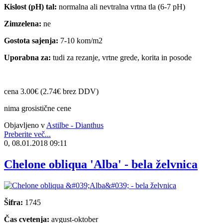
Kislost (pH) tal:
normalna ali nevtralna vrtna tla (6-7 pH)
Zimzelena:
ne
Gostota sajenja:
7-10 kom/m2
Uporabna za:
tudi za rezanje, vrtne grede, korita in posode
cena 3.00€ (2.74€ brez DDV)
nima grosistične cene
Objavljeno v
Astilbe - Dianthus
Preberite več...
0, 08.01.2018 09:11
Chelone obliqua 'Alba' - bela želvnica
Šifra:
1745
Čas cvetenja:
avgust-oktober