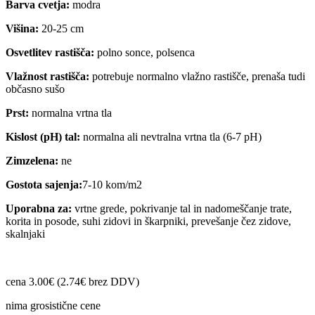
Barva cvetja:
modra
Višina:
20-25 cm
Osvetlitev rastišča:
polno sonce, polsenca
Vlažnost rastišča:
potrebuje normalno vlažno rastišče, prenaša tudi
občasno sušo
Prst:
normalna vrtna tla
Kislost (pH) tal:
normalna ali nevtralna vrtna tla (6-7 pH)
Zimzelena:
ne
Gostota sajenja:
7-10 kom/m2
Uporabna za:
vrtne grede, pokrivanje tal in nadomeščanje trate,
korita in posode, suhi zidovi in škarpniki, prevešanje čez zidove,
skalnjaki
cena 3.00€ (2.74€ brez DDV)
nima grosistične cene