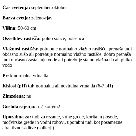
Čas cvetenja:
september-oktober
Barva cvetja:
zeleno-rjav
Višina:
50-60 cm
Osvetlitev rastišča:
polno sonce, polsenca
Vlažnost rastišča:
potrebuje normalno vlažno rastišče, prenaša tudi
občasno sušo ali potrebuje normalno vlažno rastišče, dobro prenaša
tudi občasno zastajanje vode ali potrebuje stalno vlažna tla ali plitko
vodo
Prst:
normalna vrtna tla
Kislost (pH) tal:
normalna ali nevtralna vrtna tla (6-7 pH)
Zimzelena:
ne
Gostota sajenja:
5-7 kom/m2
Uporabna za:
tudi za rezanje, vrtne grede, korita in posode,
močvirske grede in vodni robovi, uporabni tudi kot posamezne
atraktivne saditve (soliterji)