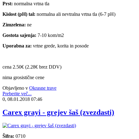
Prst:
normalna vrtna tla
Kislost (pH) tal:
normalna ali nevtralna vrtna tla (6-7 pH)
Zimzelena:
ne
Gostota sajenja:
7-10 kom/m2
Uporabna za:
vrtne grede, korita in posode
cena 2.50€ (2.28€ brez DDV)
nima grosistične cene
Objavljeno v
Okrasne trave
Preberite več...
0, 08.01.2018 07:46
Carex grayi - grejev šaš (zvezdasti)
Šifra:
0710