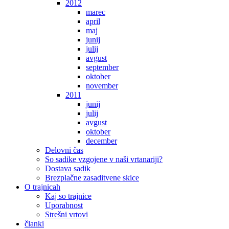
2012
marec
april
maj
junij
julij
avgust
september
oktober
november
2011
junij
julij
avgust
oktober
december
Delovni čas
So sadike vzgojene v naši vrtanariji?
Dostava sadik
Brezplačne zasaditvene skice
O trajnicah
Kaj so trajnice
Uporabnost
Strešni vrtovi
članki