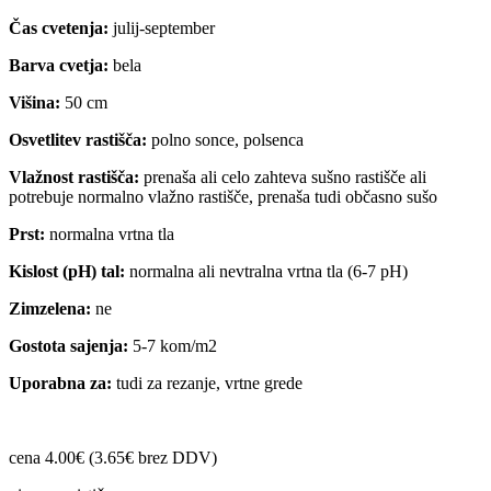
Čas cvetenja:
julij-september
Barva cvetja:
bela
Višina:
50 cm
Osvetlitev rastišča:
polno sonce, polsenca
Vlažnost rastišča:
prenaša ali celo zahteva sušno rastišče ali
potrebuje normalno vlažno rastišče, prenaša tudi občasno sušo
Prst:
normalna vrtna tla
Kislost (pH) tal:
normalna ali nevtralna vrtna tla (6-7 pH)
Zimzelena:
ne
Gostota sajenja:
5-7 kom/m2
Uporabna za:
tudi za rezanje, vrtne grede
cena 4.00€ (3.65€ brez DDV)