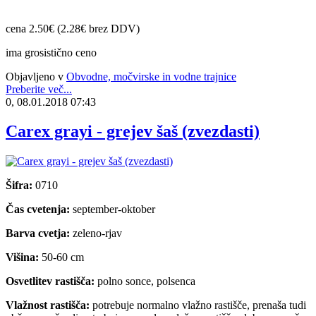
cena 2.50€ (2.28€ brez DDV)
ima grosistično ceno
Objavljeno v
Obvodne, močvirske in vodne trajnice
Preberite več...
0, 08.01.2018 07:43
Carex grayi - grejev šaš (zvezdasti)
Šifra:
0710
Čas cvetenja:
september-oktober
Barva cvetja:
zeleno-rjav
Višina:
50-60 cm
Osvetlitev rastišča:
polno sonce, polsenca
Vlažnost rastišča:
potrebuje normalno vlažno rastišče, prenaša tudi