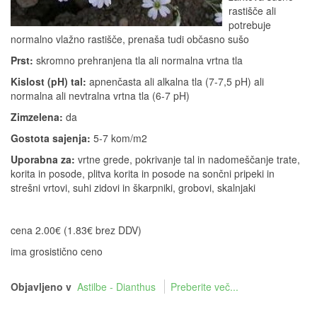
rastišče ali
potrebuje
normalno vlažno rastišče, prenaša tudi občasno sušo
Prst:
skromno prehranjena tla ali normalna vrtna tla
Kislost (pH) tal:
apnenčasta ali alkalna tla (7-7,5 pH) ali
normalna ali nevtralna vrtna tla (6-7 pH)
Zimzelena:
da
Gostota sajenja:
5-7 kom/m2
Uporabna za:
vrtne grede, pokrivanje tal in nadomeščanje trate,
korita in posode, plitva korita in posode na sončni pripeki in
strešni vrtovi, suhi zidovi in škarpniki, grobovi, skalnjaki
cena 2.00€ (1.83€ brez DDV)
ima grosistično ceno
Objavljeno v
Astilbe - Dianthus
Preberite več...