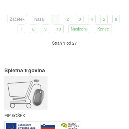
Začetek
Nazaj
1
2
3
4
5
6
7
8
9
10
Naslednji
Konec
Stran 1 od 27
Spletna trgovina
EIP KOŠEK