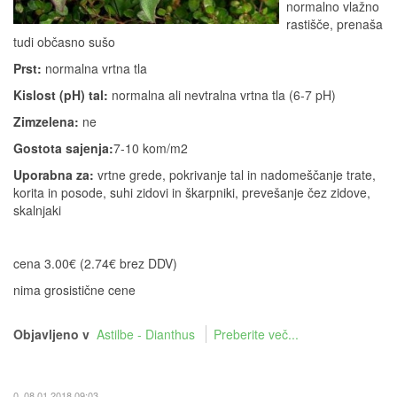
normalno vlažno
rastišče, prenaša
tudi občasno sušo
Prst:
normalna vrtna tla
Kislost (pH) tal:
normalna ali nevtralna vrtna tla (6-7 pH)
Zimzelena:
ne
Gostota sajenja:
7-10 kom/m2
Uporabna za:
vrtne grede, pokrivanje tal in nadomeščanje trate,
korita in posode, suhi zidovi in škarpniki, prevešanje čez zidove,
skalnjaki
cena 3.00€ (2.74€ brez DDV)
nima grosistične cene
Objavljeno v
Astilbe - Dianthus
Preberite več...
0, 08.01.2018 09:03