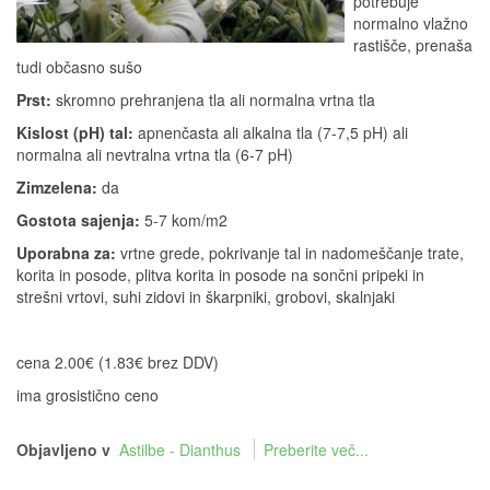
potrebuje
normalno vlažno
rastišče, prenaša
tudi občasno sušo
Prst:
skromno prehranjena tla ali normalna vrtna tla
Kislost (pH) tal:
apnenčasta ali alkalna tla (7-7,5 pH) ali
normalna ali nevtralna vrtna tla (6-7 pH)
Zimzelena:
da
Gostota sajenja:
5-7 kom/m2
Uporabna za:
vrtne grede, pokrivanje tal in nadomeščanje trate,
korita in posode, plitva korita in posode na sončni pripeki in
strešni vrtovi, suhi zidovi in škarpniki, grobovi, skalnjaki
cena 2.00€ (1.83€ brez DDV)
ima grosistično ceno
Objavljeno v
Astilbe - Dianthus
Preberite več...