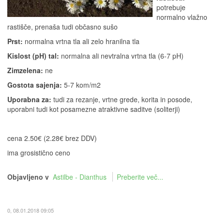
potrebuje
normalno vlažno
rastišče, prenaša tudi občasno sušo
Prst:
normalna vrtna tla ali zelo hranilna tla
Kislost (pH) tal:
normalna ali nevtralna vrtna tla (6-7 pH)
Zimzelena:
ne
Gostota sajenja:
5-7 kom/m2
Uporabna za:
tudi za rezanje, vrtne grede, korita in posode,
uporabni tudi kot posamezne atraktivne saditve (soliterji)
cena 2.50€ (2.28€ brez DDV)
ima grosistično ceno
Objavljeno v
Astilbe - Dianthus
Preberite več...
0, 08.01.2018 09:05