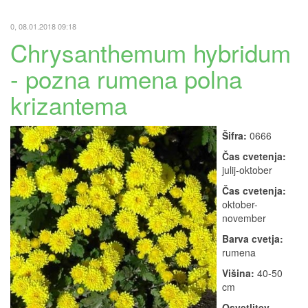
0, 08.01.2018 09:18
Chrysanthemum hybridum
- pozna rumena polna
krizantema
Šifra:
0666
Čas cvetenja:
julij-oktober
Čas cvetenja:
oktober-
november
Barva cvetja:
rumena
Višina:
40-50
cm
Osvetlitev