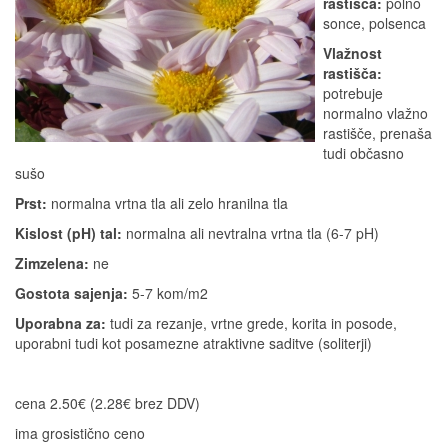
rastišča:
polno
sonce, polsenca
Vlažnost
rastišča:
potrebuje
normalno vlažno
rastišče, prenaša
tudi občasno
sušo
Prst:
normalna vrtna tla ali zelo hranilna tla
Kislost (pH) tal:
normalna ali nevtralna vrtna tla (6-7 pH)
Zimzelena:
ne
Gostota sajenja:
5-7 kom/m2
Uporabna za:
tudi za rezanje, vrtne grede, korita in posode,
uporabni tudi kot posamezne atraktivne saditve (soliterji)
cena 2.50€ (2.28€ brez DDV)
ima grosistično ceno