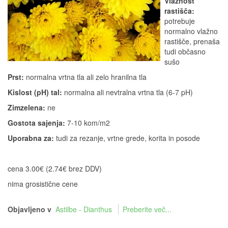
Vlažnost
rastišča:
potrebuje
normalno vlažno
rastišče, prenaša
tudi občasno
sušo
Prst:
normalna vrtna tla ali zelo hranilna tla
Kislost (pH) tal:
normalna ali nevtralna vrtna tla (6-7 pH)
Zimzelena:
ne
Gostota sajenja:
7-10 kom/m2
Uporabna za:
tudi za rezanje, vrtne grede, korita in posode
cena 3.00€ (2.74€ brez DDV)
nima grosistične cene
Objavljeno v
Astilbe - Dianthus
Preberite več...