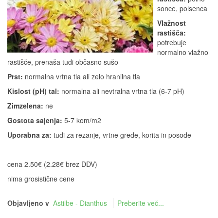
sonce, polsenca
Vlažnost
rastišča:
potrebuje
normalno vlažno
rastišče, prenaša tudi občasno sušo
Prst:
normalna vrtna tla ali zelo hranilna tla
Kislost (pH) tal:
normalna ali nevtralna vrtna tla (6-7 pH)
Zimzelena:
ne
Gostota sajenja:
5-7 kom/m2
Uporabna za:
tudi za rezanje, vrtne grede, korita in posode
cena 2.50€ (2.28€ brez DDV)
nima grosistične cene
Objavljeno v
Astilbe - Dianthus
Preberite več...