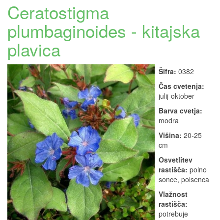
Ceratostigma
plumbaginoides - kitajska
plavica
Šifra:
0382
Čas cvetenja:
julij-oktober
Barva cvetja:
modra
Višina:
20-25
cm
Osvetlitev
rastišča:
polno
sonce, polsenca
Vlažnost
rastišča:
potrebuje