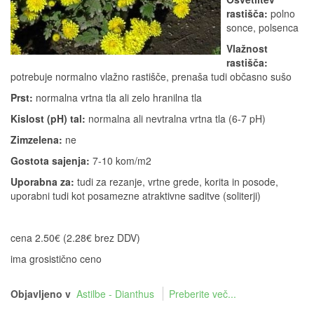
rastišča:
polno
sonce, polsenca
Vlažnost
rastišča:
potrebuje normalno vlažno rastišče, prenaša tudi občasno sušo
Prst:
normalna vrtna tla ali zelo hranilna tla
Kislost (pH) tal:
normalna ali nevtralna vrtna tla (6-7 pH)
Zimzelena:
ne
Gostota sajenja:
7-10 kom/m2
Uporabna za:
tudi za rezanje, vrtne grede, korita in posode,
uporabni tudi kot posamezne atraktivne saditve (soliterji)
cena 2.50€ (2.28€ brez DDV)
ima grosistično ceno
Objavljeno v
Astilbe - Dianthus
Preberite več...