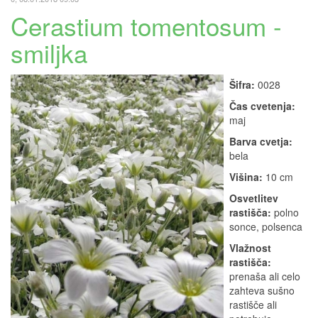
Cerastium tomentosum -
smiljka
Šifra:
0028
Čas cvetenja:
maj
Barva cvetja:
bela
Višina:
10 cm
Osvetlitev
rastišča:
polno
sonce, polsenca
Vlažnost
rastišča:
prenaša ali celo
zahteva sušno
rastišče ali