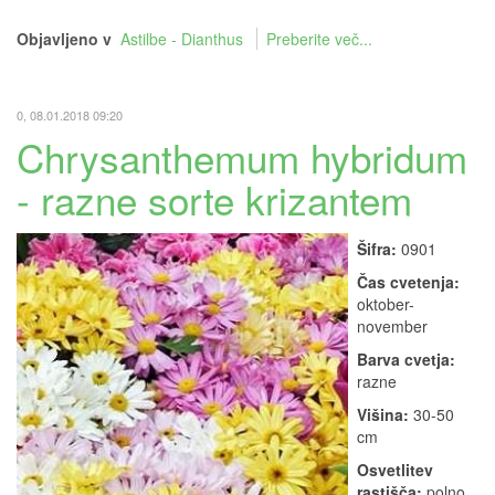
Objavljeno v
Astilbe - Dianthus
Preberite več...
0, 08.01.2018 09:20
Chrysanthemum hybridum
- razne sorte krizantem
Šifra:
0901
Čas cvetenja:
oktober-
november
Barva cvetja:
razne
Višina:
30-50
cm
Osvetlitev
rastišča:
polno