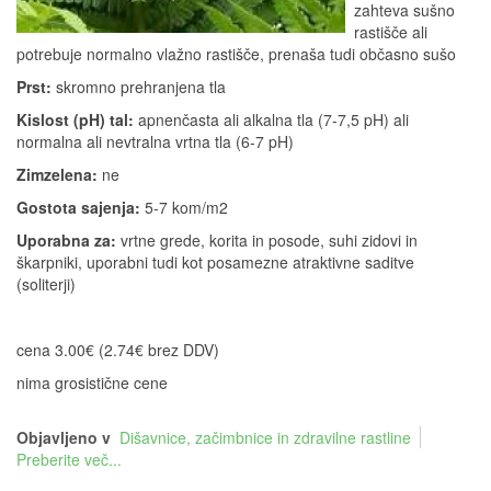
zahteva sušno
rastišče ali
potrebuje normalno vlažno rastišče, prenaša tudi občasno sušo
Prst:
skromno prehranjena tla
Kislost (pH) tal:
apnenčasta ali alkalna tla (7-7,5 pH) ali
normalna ali nevtralna vrtna tla (6-7 pH)
Zimzelena:
ne
Gostota sajenja:
5-7 kom/m2
Uporabna za:
vrtne grede, korita in posode, suhi zidovi in
škarpniki, uporabni tudi kot posamezne atraktivne saditve
(soliterji)
cena 3.00€ (2.74€ brez DDV)
nima grosistične cene
Objavljeno v
Dišavnice, začimbnice in zdravilne rastline
Preberite več...