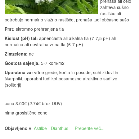
prenaša ali celo
zahteva sušno
rastišče ali
potrebuje normalno vlažno rastišče, prenaša tudi občasno sušo
Prst:
skromno prehranjena tla
Kislost (pH) tal:
apnenčasta ali alkalna tla (7-7,5 pH) ali
normalna ali nevtralna vrtna tla (6-7 pH)
Zimzelena:
ne
Gostota sajenja:
5-7 kom/m2
Uporabna za:
vrtne grede, korita in posode, suhi zidovi in
škarpniki, uporabni tudi kot posamezne atraktivne saditve
(soliterji)
cena 3.00€ (2.74€ brez DDV)
nima grosistične cene
Objavljeno v
Astilbe - Dianthus
Preberite več...