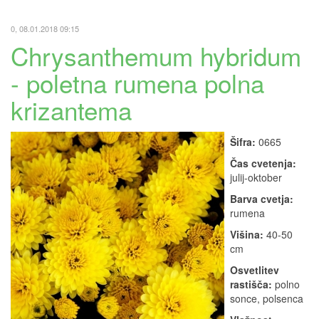
0, 08.01.2018 09:15
Chrysanthemum hybridum
- poletna rumena polna
krizantema
Šifra:
0665
Čas cvetenja:
julij-oktober
Barva cvetja:
rumena
Višina:
40-50
cm
Osvetlitev
rastišča:
polno
sonce, polsenca