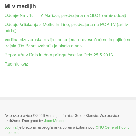
Mi v medijih
Oddaje Na vrtu - TV Maribor, predvajana na SLO1 (arhiv oddaj)
Oddaje Vrtičkanje z Metko in Tino, predvajana na POP TV (arhiv
oddaj)
Vodilna nizozemska revija namenjena drevesničarjem in gojiteljem
trajnic (De Boomkvekerij) je pisala o nas
Reportaža v Delo in dom priloga časnika Delo 25.5.2016
Radijski kviz
Avtorske pravice © 2026 Vrtnarija Trajnice Golob Klancic. Vse pravice
pridržane. Designed by
JoomlArt.com
.
Joomla!
je brezplačna programska oprema izdana pod
GNU General Public
License.