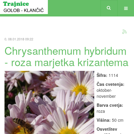
0, 08.01.2018 09:22
Chrysanthemum hybridum
- roza marjetka krizantema
Šifra:
1114
Čas cvetenja:
oktober-
november
Barva cvetja:
roza
Višina:
50 cm
Osvetlitev