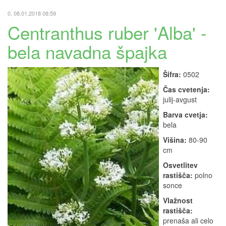
0, 08.01.2018 08:59
Centranthus ruber 'Alba' -
bela navadna špajka
Šifra:
0502
Čas cvetenja:
julij-avgust
Barva cvetja:
bela
Višina:
80-90
cm
Osvetlitev
rastišča:
polno
sonce
Vlažnost
rastišča:
prenaša ali celo