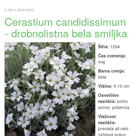
0, 08.01.2018 09:00
Cerastium candidissimum
- drobnolistna bela smiljka
Šifra:
1294
Čas cvetenja:
maj
Barva cvetja:
bela
Višina:
5-10 cm
Osvetlitev
rastišča:
polno
sonce, polsenca
Vlažnost
rastišča:
prenaša ali celo
zahteva sušno