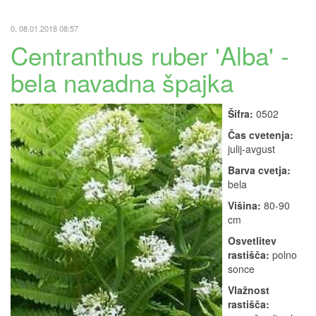
0, 08.01.2018 08:57
Centranthus ruber 'Alba' -
bela navadna špajka
Šifra:
0502
Čas cvetenja:
julij-avgust
Barva cvetja:
bela
Višina:
80-90
cm
Osvetlitev
rastišča:
polno
sonce
Vlažnost
rastišča: