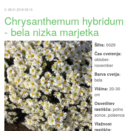
0, 08.01.2018 09:13
Chrysanthemum hybridum
- bela nizka marjetka
Šifra:
0029
Čas cvetenja:
oktober-
november
Barva cvetja:
bela
Višina:
20-30
cm
Osvetlitev
rastišča:
polno
sonce, polsenca
Vlažnost
rastišča: