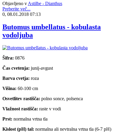
Objavljeno v
Astilbe - Dianthus
Preberite več...
0, 08.01.2018 07:13
Butomus umbellatus - kobulasta
vodoljuba
Šifra:
0876
Čas cvetenja:
junij-avgust
Barva cvetja:
roza
Višina:
60-100 cm
Osvetlitev rastišča:
polno sonce, polsenca
Vlažnost rastišča:
raste v vodi
Prst:
normalna vrtna tla
Kislost (pH) tal:
normalna ali nevtralna vrtna tla (6-7 pH)