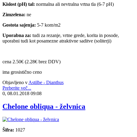
Kislost (pH) tal:
normalna ali nevtralna vrtna tla (6-7 pH)
Zimzelena:
ne
Gostota sajenja:
5-7 kom/m2
Uporabna za:
tudi za rezanje, vrtne grede, korita in posode,
uporabni tudi kot posamezne atraktivne saditve (soliterji)
cena 2.50€ (2.28€ brez DDV)
ima grosistično ceno
Objavljeno v
Astilbe - Dianthus
Preberite več...
0, 08.01.2018 09:08
Chelone obliqua - želvnica
Šifra:
1027