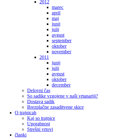
2012
marec
april
maj
junij
julij
avgust
september
oktober
november
2011
junij
julij
avgust
oktober
december
Delovni čas
So sadike vzgojene v naši vrtanariji?
Dostava sadik
Brezplačne zasaditvene skice
O trajnicah
Kaj so trajnice
Uporabnost
Strešni vrtovi
članki