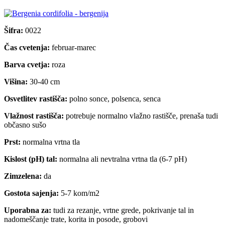
Šifra:
0022
Čas cvetenja:
februar-marec
Barva cvetja:
roza
Višina:
30-40 cm
Osvetlitev rastišča:
polno sonce, polsenca, senca
Vlažnost rastišča:
potrebuje normalno vlažno rastišče, prenaša tudi
občasno sušo
Prst:
normalna vrtna tla
Kislost (pH) tal:
normalna ali nevtralna vrtna tla (6-7 pH)
Zimzelena:
da
Gostota sajenja:
5-7 kom/m2
Uporabna za:
tudi za rezanje, vrtne grede, pokrivanje tal in
nadomeščanje trate, korita in posode, grobovi