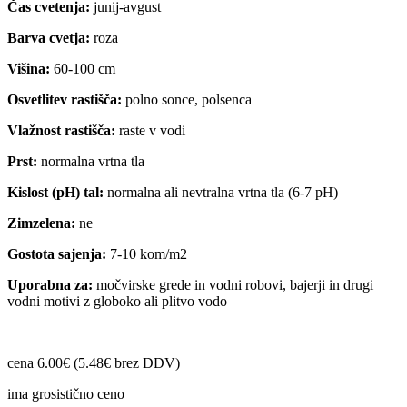
Čas cvetenja:
junij-avgust
Barva cvetja:
roza
Višina:
60-100 cm
Osvetlitev rastišča:
polno sonce, polsenca
Vlažnost rastišča:
raste v vodi
Prst:
normalna vrtna tla
Kislost (pH) tal:
normalna ali nevtralna vrtna tla (6-7 pH)
Zimzelena:
ne
Gostota sajenja:
7-10 kom/m2
Uporabna za:
močvirske grede in vodni robovi, bajerji in drugi
vodni motivi z globoko ali plitvo vodo
cena 6.00€ (5.48€ brez DDV)
ima grosistično ceno