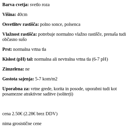
Barva cvetja:
svetlo roza
Višina:
40cm
Osvetlitev rastišča:
polno sonce, polsenca
Vlažnost rastišča:
potrebuje normalno vlažno rastišče, prenaša tudi
občasno sušo
Prst:
normalna vrtna tla
Kislost (pH) tal:
normalna ali nevtralna vrtna tla (6-7 pH)
Zimzelena:
ne
Gostota sajenja:
5-7 kom/m2
Uporabna za:
vrtne grede, korita in posode, uporabni tudi kot
posamezne atraktivne saditve (soliterji)
cena 2.50€ (2.28€ brez DDV)
nima grosistične cene