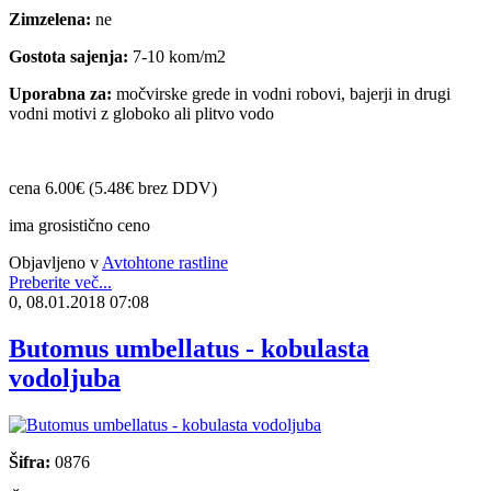
Zimzelena:
ne
Gostota sajenja:
7-10 kom/m2
Uporabna za:
močvirske grede in vodni robovi, bajerji in drugi
vodni motivi z globoko ali plitvo vodo
cena 6.00€ (5.48€ brez DDV)
ima grosistično ceno
Objavljeno v
Avtohtone rastline
Preberite več...
0, 08.01.2018 07:08
Butomus umbellatus - kobulasta
vodoljuba
Šifra:
0876