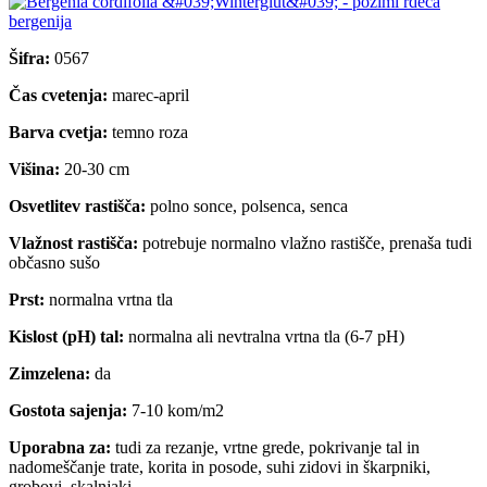
Šifra:
0567
Čas cvetenja:
marec-april
Barva cvetja:
temno roza
Višina:
20-30 cm
Osvetlitev rastišča:
polno sonce, polsenca, senca
Vlažnost rastišča:
potrebuje normalno vlažno rastišče, prenaša tudi
občasno sušo
Prst:
normalna vrtna tla
Kislost (pH) tal:
normalna ali nevtralna vrtna tla (6-7 pH)
Zimzelena:
da
Gostota sajenja:
7-10 kom/m2
Uporabna za:
tudi za rezanje, vrtne grede, pokrivanje tal in
nadomeščanje trate, korita in posode, suhi zidovi in škarpniki,
grobovi, skalnjaki