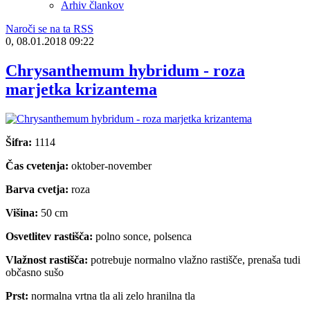
Arhiv člankov
Naroči se na ta RSS
0, 08.01.2018 09:22
Chrysanthemum hybridum - roza
marjetka krizantema
Šifra:
1114
Čas cvetenja:
oktober-november
Barva cvetja:
roza
Višina:
50 cm
Osvetlitev rastišča:
polno sonce, polsenca
Vlažnost rastišča:
potrebuje normalno vlažno rastišče, prenaša tudi
občasno sušo
Prst:
normalna vrtna tla ali zelo hranilna tla