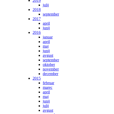
2019
julij
2018
september
2017
april
junij
2016
januar
april
maj
junij
avgust
september
oktober
november
december
2015
februar
marec
april
maj
junij
julij
avgust