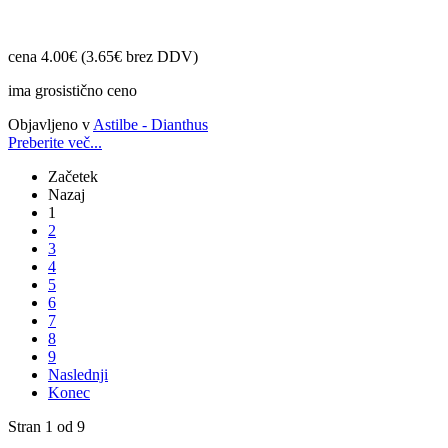
cena 4.00€ (3.65€ brez DDV)
ima grosistično ceno
Objavljeno v
Astilbe - Dianthus
Preberite več...
Začetek
Nazaj
1
2
3
4
5
6
7
8
9
Naslednji
Konec
Stran 1 od 9