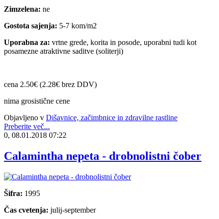
Zimzelena:
ne
Gostota sajenja:
5-7 kom/m2
Uporabna za:
vrtne grede, korita in posode, uporabni tudi kot
posamezne atraktivne saditve (soliterji)
cena 2.50€ (2.28€ brez DDV)
nima grosistične cene
Objavljeno v
Dišavnice, začimbnice in zdravilne rastline
Preberite več...
0, 08.01.2018 07:22
Calamintha nepeta - drobnolistni čober
Šifra:
1995
Čas cvetenja:
julij-september