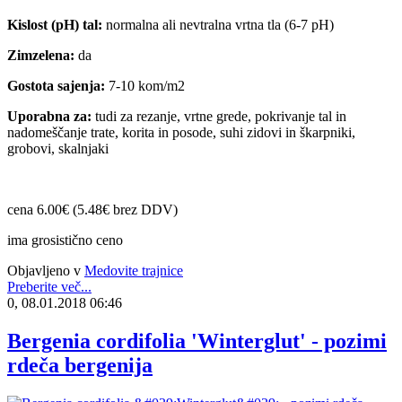
Kislost (pH) tal:
normalna ali nevtralna vrtna tla (6-7 pH)
Zimzelena:
da
Gostota sajenja:
7-10 kom/m2
Uporabna za:
tudi za rezanje, vrtne grede, pokrivanje tal in
nadomeščanje trate, korita in posode, suhi zidovi in škarpniki,
grobovi, skalnjaki
cena 6.00€ (5.48€ brez DDV)
ima grosistično ceno
Objavljeno v
Medovite trajnice
Preberite več...
0, 08.01.2018 06:46
Bergenia cordifolia 'Winterglut' - pozimi
rdeča bergenija