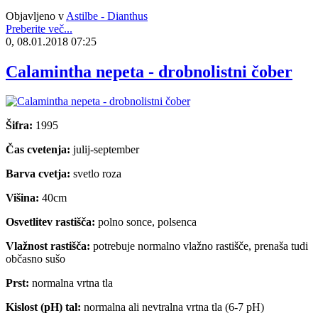
Objavljeno v
Astilbe - Dianthus
Preberite več...
0, 08.01.2018 07:25
Calamintha nepeta - drobnolistni čober
Šifra:
1995
Čas cvetenja:
julij-september
Barva cvetja:
svetlo roza
Višina:
40cm
Osvetlitev rastišča:
polno sonce, polsenca
Vlažnost rastišča:
potrebuje normalno vlažno rastišče, prenaša tudi
občasno sušo
Prst:
normalna vrtna tla
Kislost (pH) tal:
normalna ali nevtralna vrtna tla (6-7 pH)