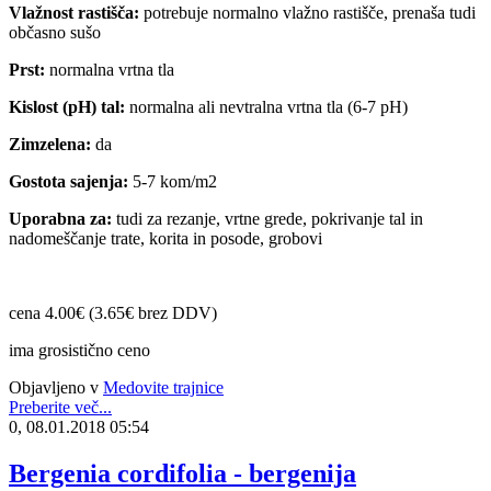
Vlažnost rastišča:
potrebuje normalno vlažno rastišče, prenaša tudi
občasno sušo
Prst:
normalna vrtna tla
Kislost (pH) tal:
normalna ali nevtralna vrtna tla (6-7 pH)
Zimzelena:
da
Gostota sajenja:
5-7 kom/m2
Uporabna za:
tudi za rezanje, vrtne grede, pokrivanje tal in
nadomeščanje trate, korita in posode, grobovi
cena 4.00€ (3.65€ brez DDV)
ima grosistično ceno
Objavljeno v
Medovite trajnice
Preberite več...
0, 08.01.2018 05:54
Bergenia cordifolia - bergenija