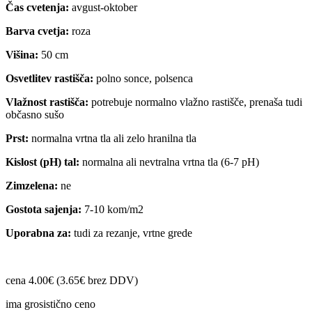
Čas cvetenja:
avgust-oktober
Barva cvetja:
roza
Višina:
50 cm
Osvetlitev rastišča:
polno sonce, polsenca
Vlažnost rastišča:
potrebuje normalno vlažno rastišče, prenaša tudi
občasno sušo
Prst:
normalna vrtna tla ali zelo hranilna tla
Kislost (pH) tal:
normalna ali nevtralna vrtna tla (6-7 pH)
Zimzelena:
ne
Gostota sajenja:
7-10 kom/m2
Uporabna za:
tudi za rezanje, vrtne grede
cena 4.00€ (3.65€ brez DDV)
ima grosistično ceno