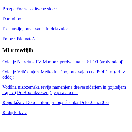
Brezplačne zasaditvene skice
Darilni bon
Ekskurzije, predavanja in delavnice
Fotografski natečaj
Mi v medijih
Oddaje Na vrtu - TV Maribor, predvajana na SLO1 (arhiv oddaj)
Oddaje Vrtičkanje z Metko in Tino, predvajana na POP TV (arhiv
oddaj)
Vodilna nizozemska revija namenjena drevesničarjem in gojiteljem
trajnic (De Boomkvekerij) je pisala o nas
Reportaža v Delo in dom priloga časnika Delo 25.5.2016
Radijski kviz