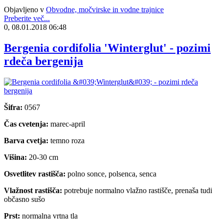
Objavljeno v
Obvodne, močvirske in vodne trajnice
Preberite več...
0, 08.01.2018 06:48
Bergenia cordifolia 'Winterglut' - pozimi
rdeča bergenija
Šifra:
0567
Čas cvetenja:
marec-april
Barva cvetja:
temno roza
Višina:
20-30 cm
Osvetlitev rastišča:
polno sonce, polsenca, senca
Vlažnost rastišča:
potrebuje normalno vlažno rastišče, prenaša tudi
občasno sušo
Prst:
normalna vrtna tla