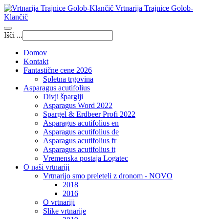
Vrtnarija Trajnice Golob-
Klančič
Išči ...
Domov
Kontakt
Fantastične cene 2026
Spletna trgovina
Asparagus acutifolius
Divji šparglji
Asparagus Word 2022
Spargel & Erdbeer Profi 2022
Asparagus acutifolius en
Asparagus acutifolius de
Asparagus acutifolius fr
Asparagus acutifolius it
Vremenska postaja Logatec
O naši vrtnariji
Vrtnarijo smo preleteli z dronom - NOVO
2018
2016
O vrtnariji
Slike vrtnarije