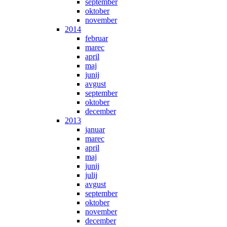
september
oktober
november
2014
februar
marec
april
maj
junij
avgust
september
oktober
december
2013
januar
marec
april
maj
junij
julij
avgust
september
oktober
november
december