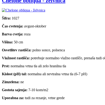
Chelone obliqua - želvnica
Šifra:
1027
Čas cvetenja:
avgust-oktober
Barva cvetja:
roza
Višina:
50 cm
Osvetlitev rastišča:
polno sonce, polsenca
Vlažnost rastišča:
potrebuje normalno vlažno rastišče, prenaša tudi 
Prst:
normalna vrtna tla ali zelo hranilna tla
Kislost (pH) tal:
normalna ali nevtralna vrtna tla (6-7 pH)
Zimzelena:
ne
Gostota sajenja:
7-10 kom/m2
Uporabna za:
tudi za rezanje, vrtne grede