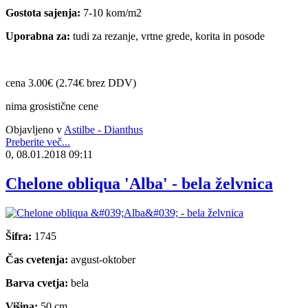
Gostota sajenja:
7-10 kom/m2
Uporabna za:
tudi za rezanje, vrtne grede, korita in posode
cena 3.00€ (2.74€ brez DDV)
nima grosistične cene
Objavljeno v
Astilbe - Dianthus
Preberite več...
0, 08.01.2018 09:11
Chelone obliqua 'Alba' - bela želvnica
Šifra:
1745
Čas cvetenja:
avgust-oktober
Barva cvetja:
bela
Višina:
50 cm