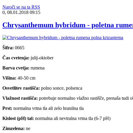
Naroči se na ta RSS
0, 08.01.2018 09:15
Chrysanthemum hybridum - poletna rume
Šifra:
0665
Čas cvetenja:
julij-oktober
Barva cvetja:
rumena
Višina:
40-50 cm
Osvetlitev rastišča:
polno sonce, polsenca
Vlažnost rastišča:
potrebuje normalno vlažno rastišče, prenaša tudi 
Prst:
normalna vrtna tla ali zelo hranilna tla
Kislost (pH) tal:
normalna ali nevtralna vrtna tla (6-7 pH)
Zimzelena:
ne