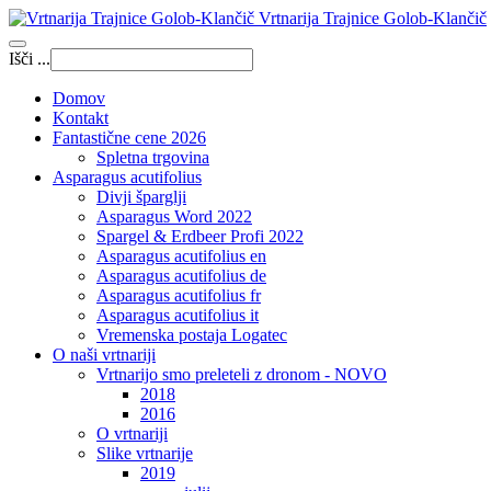
Vrtnarija Trajnice Golob-Klančič
Išči ...
Domov
Kontakt
Fantastične cene 2026
Spletna trgovina
Asparagus acutifolius
Divji šparglji
Asparagus Word 2022
Spargel & Erdbeer Profi 2022
Asparagus acutifolius en
Asparagus acutifolius de
Asparagus acutifolius fr
Asparagus acutifolius it
Vremenska postaja Logatec
O naši vrtnariji
Vrtnarijo smo preleteli z dronom - NOVO
2018
2016
O vrtnariji
Slike vrtnarije
2019