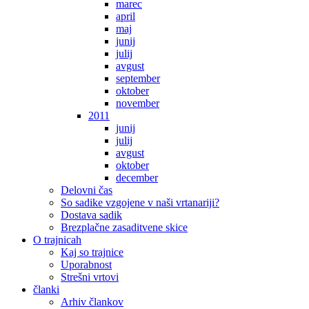
marec
april
maj
junij
julij
avgust
september
oktober
november
2011
junij
julij
avgust
oktober
december
Delovni čas
So sadike vzgojene v naši vrtanariji?
Dostava sadik
Brezplačne zasaditvene skice
O trajnicah
Kaj so trajnice
Uporabnost
Strešni vrtovi
članki
Arhiv člankov