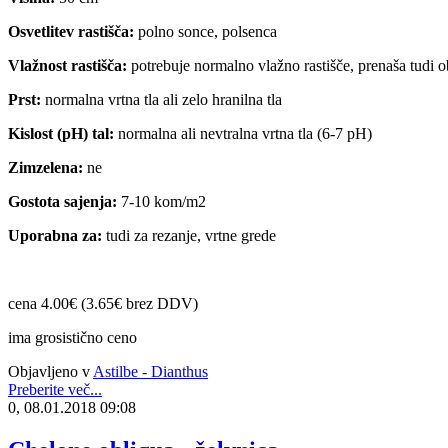
Osvetlitev rastišča:
polno sonce, polsenca
Vlažnost rastišča:
potrebuje normalno vlažno rastišče, prenaša tudi 
Prst:
normalna vrtna tla ali zelo hranilna tla
Kislost (pH) tal:
normalna ali nevtralna vrtna tla (6-7 pH)
Zimzelena:
ne
Gostota sajenja:
7-10 kom/m2
Uporabna za:
tudi za rezanje, vrtne grede
cena 4.00€ (3.65€ brez DDV)
ima grosistično ceno
Objavljeno v
Astilbe - Dianthus
Preberite več...
0, 08.01.2018 09:08