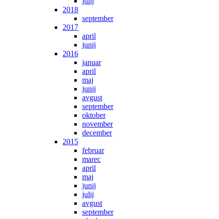
julij
2018
september
2017
april
junij
2016
januar
april
maj
junij
avgust
september
oktober
november
december
2015
februar
marec
april
maj
junij
julij
avgust
september