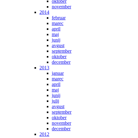
oktober
november
2014
februar
marec
april
maj
junij
avgust
september
oktober
december
2013
januar
marec
april
maj
junij
julij
avgust
september
oktober
november
december
2012