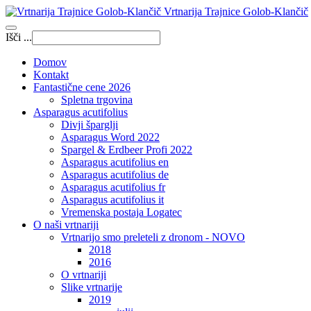
Vrtnarija Trajnice Golob-Klančič
Išči ...
Domov
Kontakt
Fantastične cene 2026
Spletna trgovina
Asparagus acutifolius
Divji šparglji
Asparagus Word 2022
Spargel & Erdbeer Profi 2022
Asparagus acutifolius en
Asparagus acutifolius de
Asparagus acutifolius fr
Asparagus acutifolius it
Vremenska postaja Logatec
O naši vrtnariji
Vrtnarijo smo preleteli z dronom - NOVO
2018
2016
O vrtnariji
Slike vrtnarije
2019