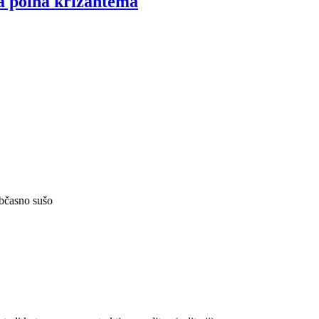
 polna krizantema
občasno sušo