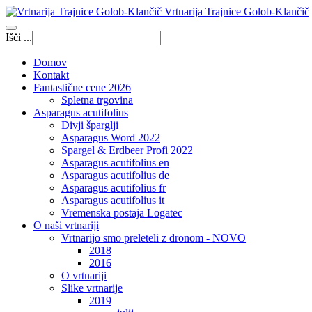
Vrtnarija Trajnice Golob-Klančič
Išči ...
Domov
Kontakt
Fantastične cene 2026
Spletna trgovina
Asparagus acutifolius
Divji šparglji
Asparagus Word 2022
Spargel & Erdbeer Profi 2022
Asparagus acutifolius en
Asparagus acutifolius de
Asparagus acutifolius fr
Asparagus acutifolius it
Vremenska postaja Logatec
O naši vrtnariji
Vrtnarijo smo preleteli z dronom - NOVO
2018
2016
O vrtnariji
Slike vrtnarije
2019