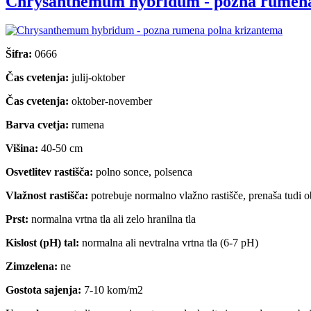
Chrysanthemum hybridum - pozna rumena
Šifra:
0666
Čas cvetenja:
julij-oktober
Čas cvetenja:
oktober-november
Barva cvetja:
rumena
Višina:
40-50 cm
Osvetlitev rastišča:
polno sonce, polsenca
Vlažnost rastišča:
potrebuje normalno vlažno rastišče, prenaša tudi 
Prst:
normalna vrtna tla ali zelo hranilna tla
Kislost (pH) tal:
normalna ali nevtralna vrtna tla (6-7 pH)
Zimzelena:
ne
Gostota sajenja:
7-10 kom/m2