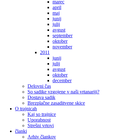
marec
april
maj
junij
julij
avgust
september
oktober
november
2011
junij
julij
avgust
oktober
december
Delovni čas
So sadike vzgojene v naši vrtanariji?
Dostava sadik
Brezplačne zasaditvene skice
O trajnicah
Kaj so trajnice
Uporabnost
Strešni vrtovi
članki
Arhiv člankov