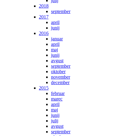
julij
2018
september
2017
april
junij
2016
januar
april
maj
junij
avgust
september
oktober
november
december
2015
februar
marec
april
maj
junij
julij
avgust
september