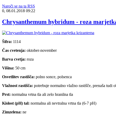
Naroči se na ta RSS
0, 08.01.2018 09:22
Chrysanthemum hybridum - roza marjetk
Šifra:
1114
Čas cvetenja:
oktober-november
Barva cvetja:
roza
Višina:
50 cm
Osvetlitev rastišča:
polno sonce, polsenca
Vlažnost rastišča:
potrebuje normalno vlažno rastišče, prenaša tudi 
Prst:
normalna vrtna tla ali zelo hranilna tla
Kislost (pH) tal:
normalna ali nevtralna vrtna tla (6-7 pH)
Zimzelena:
ne