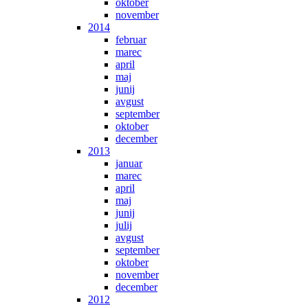
oktober
november
2014
februar
marec
april
maj
junij
avgust
september
oktober
december
2013
januar
marec
april
maj
junij
julij
avgust
september
oktober
november
december
2012