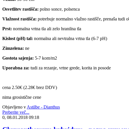
Osvetlitev rastišča:
polno sonce, polsenca
Vlažnost rastišča:
potrebuje normalno vlažno rastišče, prenaša tudi 
Prst:
normalna vrtna tla ali zelo hranilna tla
Kislost (pH) tal:
normalna ali nevtralna vrtna tla (6-7 pH)
Zimzelena:
ne
Gostota sajenja:
5-7 kom/m2
Uporabna za:
tudi za rezanje, vrtne grede, korita in posode
cena 2.50€ (2.28€ brez DDV)
nima grosistične cene
Objavljeno v
Astilbe - Dianthus
Preberite več...
0, 08.01.2018 09:18