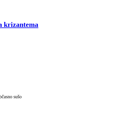
a krizantema
občasno sušo