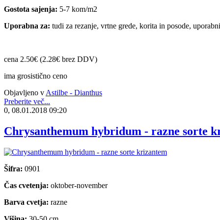
Gostota sajenja:
5-7 kom/m2
Uporabna za:
tudi za rezanje, vrtne grede, korita in posode, uporabni
cena 2.50€ (2.28€ brez DDV)
ima grosistično ceno
Objavljeno v
Astilbe - Dianthus
Preberite več...
0, 08.01.2018 09:20
Chrysanthemum hybridum - razne sorte k
Šifra:
0901
Čas cvetenja:
oktober-november
Barva cvetja:
razne
Višina:
30-50 cm