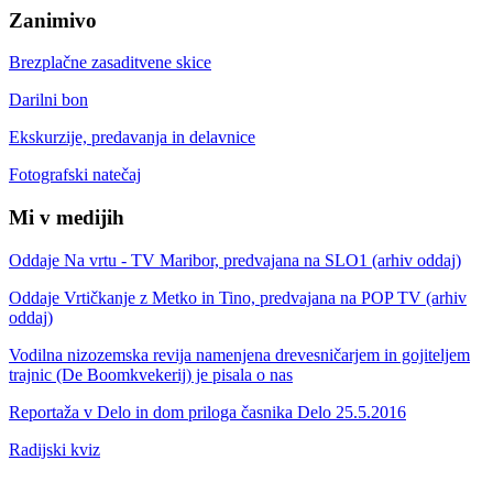
Zanimivo
Brezplačne zasaditvene skice
Darilni bon
Ekskurzije, predavanja in delavnice
Fotografski natečaj
Mi v medijih
Oddaje Na vrtu - TV Maribor, predvajana na SLO1 (arhiv oddaj)
Oddaje Vrtičkanje z Metko in Tino, predvajana na POP TV (arhiv
oddaj)
Vodilna nizozemska revija namenjena drevesničarjem in gojiteljem
trajnic (De Boomkvekerij) je pisala o nas
Reportaža v Delo in dom priloga časnika Delo 25.5.2016
Radijski kviz