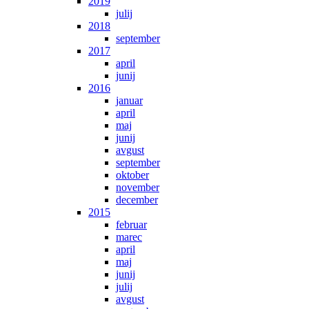
2019
julij
2018
september
2017
april
junij
2016
januar
april
maj
junij
avgust
september
oktober
november
december
2015
februar
marec
april
maj
junij
julij
avgust