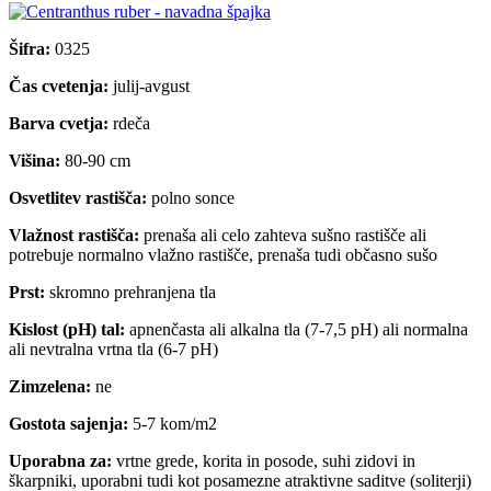
Šifra:
0325
Čas cvetenja:
julij-avgust
Barva cvetja:
rdeča
Višina:
80-90 cm
Osvetlitev rastišča:
polno sonce
Vlažnost rastišča:
prenaša ali celo zahteva sušno rastišče ali
potrebuje normalno vlažno rastišče, prenaša tudi občasno sušo
Prst:
skromno prehranjena tla
Kislost (pH) tal:
apnenčasta ali alkalna tla (7-7,5 pH) ali normalna
ali nevtralna vrtna tla (6-7 pH)
Zimzelena:
ne
Gostota sajenja:
5-7 kom/m2
Uporabna za:
vrtne grede, korita in posode, suhi zidovi in
škarpniki, uporabni tudi kot posamezne atraktivne saditve (soliterji)