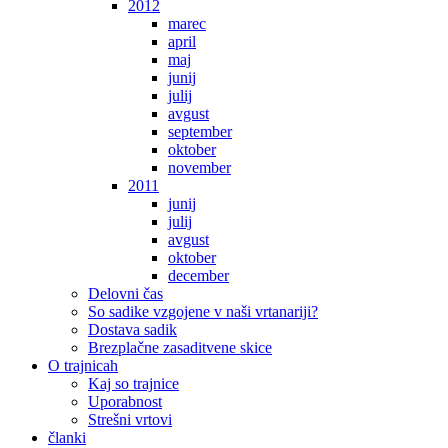
2012
marec
april
maj
junij
julij
avgust
september
oktober
november
2011
junij
julij
avgust
oktober
december
Delovni čas
So sadike vzgojene v naši vrtanariji?
Dostava sadik
Brezplačne zasaditvene skice
O trajnicah
Kaj so trajnice
Uporabnost
Strešni vrtovi
članki