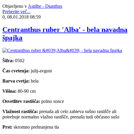
Objavljeno v
Astilbe - Dianthus
Preberite več...
0, 08.01.2018 08:59
Centranthus ruber 'Alba' - bela navadna
špajka
Šifra:
0502
Čas cvetenja:
julij-avgust
Barva cvetja:
bela
Višina:
80-90 cm
Osvetlitev rastišča:
polno sonce
Vlažnost rastišča:
prenaša ali celo zahteva sušno rastišče ali
potrebuje normalno vlažno rastišče, prenaša tudi občasno sušo
Prst:
skromno prehranjena tla