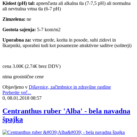
Kislost (pH) tal:
apnenčasta ali alkalna tla (7-7,5 pH) ali normalna
ali nevtralna vrtna tla (6-7 pH)
Zimzelena:
ne
Gostota sajenja:
5-7 kom/m2
Uporabna za:
vrtne grede, korita in posode, suhi zidovi in
škarpniki, uporabni tudi kot posamezne atraktivne saditve (soliterji)
cena 3.00€ (2.74€ brez DDV)
nima grosistične cene
Objavljeno v
Dišavnice, začimbnice in zdravilne rastline
Preberite več...
0, 08.01.2018 08:57
Centranthus ruber 'Alba' - bela navadna
špajka