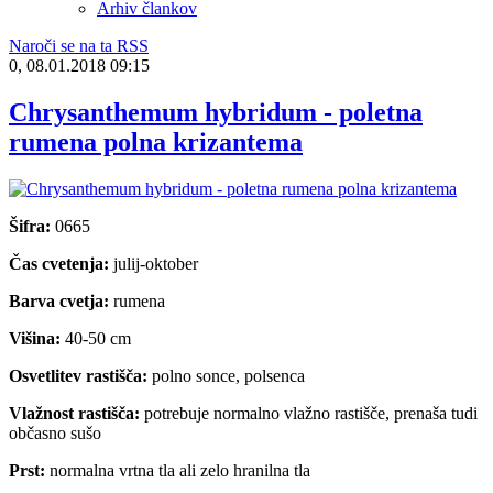
Arhiv člankov
Naroči se na ta RSS
0, 08.01.2018 09:15
Chrysanthemum hybridum - poletna
rumena polna krizantema
Šifra:
0665
Čas cvetenja:
julij-oktober
Barva cvetja:
rumena
Višina:
40-50 cm
Osvetlitev rastišča:
polno sonce, polsenca
Vlažnost rastišča:
potrebuje normalno vlažno rastišče, prenaša tudi
občasno sušo
Prst:
normalna vrtna tla ali zelo hranilna tla