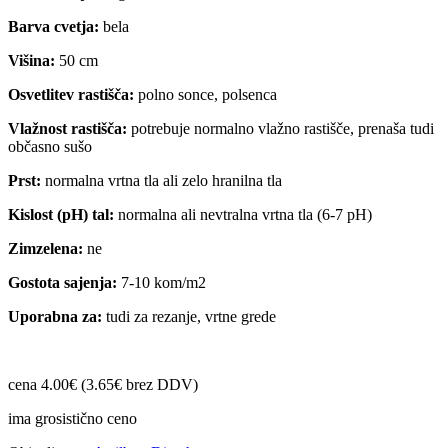
Barva cvetja:
bela
Višina:
50 cm
Osvetlitev rastišča:
polno sonce, polsenca
Vlažnost rastišča:
potrebuje normalno vlažno rastišče, prenaša tudi
občasno sušo
Prst:
normalna vrtna tla ali zelo hranilna tla
Kislost (pH) tal:
normalna ali nevtralna vrtna tla (6-7 pH)
Zimzelena:
ne
Gostota sajenja:
7-10 kom/m2
Uporabna za:
tudi za rezanje, vrtne grede
cena 4.00€ (3.65€ brez DDV)
ima grosistično ceno