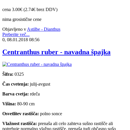
cena 3.00€ (2.74€ brez DDV)
nima grosistične cene
Objavljeno v
Astilbe - Dianthus
Preberite več...
0, 08.01.2018 08:56
Centranthus ruber - navadna špajka
Šifra:
0325
Čas cvetenja:
julij-avgust
Barva cvetja:
rdeča
Višina:
80-90 cm
Osvetlitev rastišča:
polno sonce
Vlažnost rastišča:
prenaša ali celo zahteva sušno rastišče ali
potrebuje normalno vlažno rastišče, prenaša tudi občasno sušo