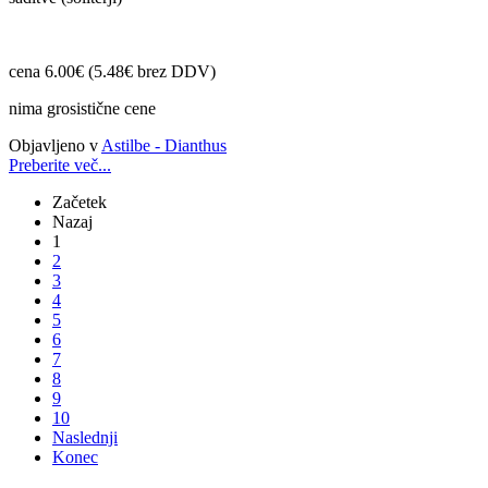
cena 6.00€ (5.48€ brez DDV)
nima grosistične cene
Objavljeno v
Astilbe - Dianthus
Preberite več...
Začetek
Nazaj
1
2
3
4
5
6
7
8
9
10
Naslednji
Konec