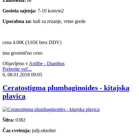
Zimzelena:
ne
Gostota sajenja:
7-10 kom/m2
Uporabna za:
tudi za rezanje, vrtne grede
cena 4.00€ (3.65€ brez DDV)
ima grosistično ceno
Objavljeno v
Astilbe - Dianthus
Preberite več...
0, 08.01.2018 09:05
Ceratostigma plumbaginoides - kitajska
plavica
Šifra:
0382
Čas cvetenja:
julij-oktober