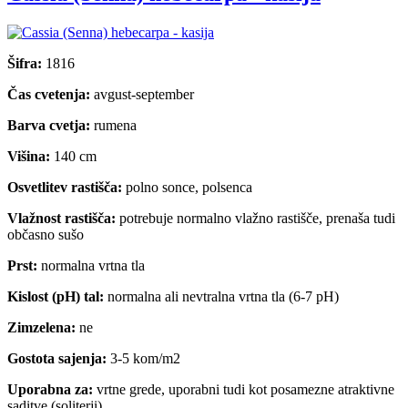
Šifra:
1816
Čas cvetenja:
avgust-september
Barva cvetja:
rumena
Višina:
140 cm
Osvetlitev rastišča:
polno sonce, polsenca
Vlažnost rastišča:
potrebuje normalno vlažno rastišče, prenaša tudi
občasno sušo
Prst:
normalna vrtna tla
Kislost (pH) tal:
normalna ali nevtralna vrtna tla (6-7 pH)
Zimzelena:
ne
Gostota sajenja:
3-5 kom/m2
Uporabna za:
vrtne grede, uporabni tudi kot posamezne atraktivne
saditve (soliterji)