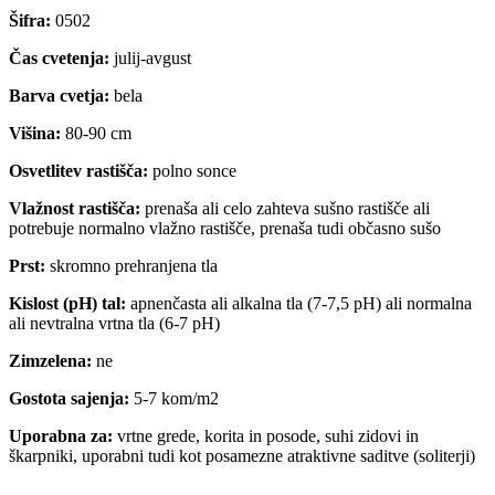
Šifra:
0502
Čas cvetenja:
julij-avgust
Barva cvetja:
bela
Višina:
80-90 cm
Osvetlitev rastišča:
polno sonce
Vlažnost rastišča:
prenaša ali celo zahteva sušno rastišče ali
potrebuje normalno vlažno rastišče, prenaša tudi občasno sušo
Prst:
skromno prehranjena tla
Kislost (pH) tal:
apnenčasta ali alkalna tla (7-7,5 pH) ali normalna
ali nevtralna vrtna tla (6-7 pH)
Zimzelena:
ne
Gostota sajenja:
5-7 kom/m2
Uporabna za:
vrtne grede, korita in posode, suhi zidovi in
škarpniki, uporabni tudi kot posamezne atraktivne saditve (soliterji)