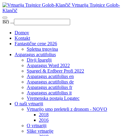
Vrtnarija Trajnice Golob-
Klančič
Išči ...
Domov
Kontakt
Fantastične cene 2026
Spletna trgovina
Asparagus acutifolius
Divji šparglji
Asparagus Word 2022
Spargel & Erdbeer Profi 2022
Asparagus acutifolius en
Asparagus acutifolius de
Asparagus acutifolius fr
Asparagus acutifolius it
Vremenska postaja Logatec
O naši vrtnariji
Vrtnarijo smo preleteli z dronom - NOVO
2018
2016
O vrtnariji
Slike vrtnarije