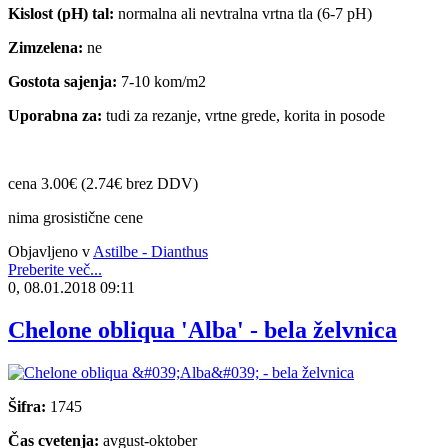
Kislost (pH) tal:
normalna ali nevtralna vrtna tla (6-7 pH)
Zimzelena:
ne
Gostota sajenja:
7-10 kom/m2
Uporabna za:
tudi za rezanje, vrtne grede, korita in posode
cena 3.00€ (2.74€ brez DDV)
nima grosistične cene
Objavljeno v
Astilbe - Dianthus
Preberite več...
0, 08.01.2018 09:11
Chelone obliqua 'Alba' - bela želvnica
Šifra:
1745
Čas cvetenja:
avgust-oktober