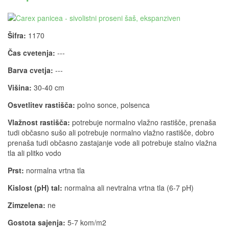
Šifra:
1170
Čas cvetenja:
---
Barva cvetja:
---
Višina:
30-40 cm
Osvetlitev rastišča:
polno sonce, polsenca
Vlažnost rastišča:
potrebuje normalno vlažno rastišče, prenaša
tudi občasno sušo ali potrebuje normalno vlažno rastišče, dobro
prenaša tudi občasno zastajanje vode ali potrebuje stalno vlažna
tla ali plitko vodo
Prst:
normalna vrtna tla
Kislost (pH) tal:
normalna ali nevtralna vrtna tla (6-7 pH)
Zimzelena:
ne
Gostota sajenja:
5-7 kom/m2