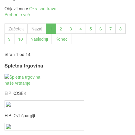
Objavljeno v
Okrasne trave
Preberite več...
Začetek
Nazaj
1
2
3
4
5
6
7
8
9
10
Naslednji
Konec
Stran 1 od 14
Spletna trgovina
EIP KOŠEK
EIP Divji šparglji