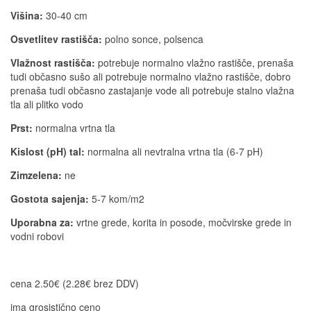
Višina:
30-40 cm
Osvetlitev rastišča:
polno sonce, polsenca
Vlažnost rastišča:
potrebuje normalno vlažno rastišče, prenaša
tudi občasno sušo ali potrebuje normalno vlažno rastišče, dobro
prenaša tudi občasno zastajanje vode ali potrebuje stalno vlažna
tla ali plitko vodo
Prst:
normalna vrtna tla
Kislost (pH) tal:
normalna ali nevtralna vrtna tla (6-7 pH)
Zimzelena:
ne
Gostota sajenja:
5-7 kom/m2
Uporabna za:
vrtne grede, korita in posode, močvirske grede in
vodni robovi
cena 2.50€ (2.28€ brez DDV)
ima grosistično ceno