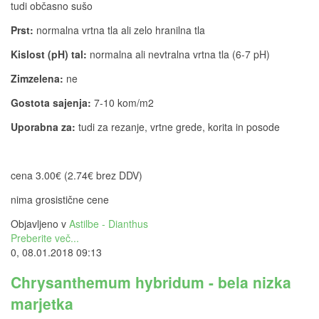
tudi občasno sušo
Prst:
normalna vrtna tla ali zelo hranilna tla
Kislost (pH) tal:
normalna ali nevtralna vrtna tla (6-7 pH)
Zimzelena:
ne
Gostota sajenja:
7-10 kom/m2
Uporabna za:
tudi za rezanje, vrtne grede, korita in posode
cena 3.00€ (2.74€ brez DDV)
nima grosistične cene
Objavljeno v
Astilbe - Dianthus
Preberite več...
0, 08.01.2018 09:13
Chrysanthemum hybridum - bela nizka
marjetka