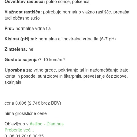
Osvetlitev rastišča:
polno sonce, polsenca
Vlažnost rastišča:
potrebuje normalno vlažno rastišče, prenaša
tudi občasno sušo
Prst:
normalna vrtna tla
Kislost (pH) tal:
normalna ali nevtralna vrtna tla (6-7 pH)
Zimzelena:
ne
Gostota sajenja:
7-10 kom/m2
Uporabna za:
vrtne grede, pokrivanje tal in nadomeščanje trate,
korita in posode, suhi zidovi in škarpniki, prevešanje čez zidove,
skalnjaki
cena 3.00€ (2.74€ brez DDV)
nima grosistične cene
Objavljeno v
Astilbe - Dianthus
Preberite več...
0, 08.01.2018 08:35