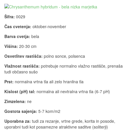
Šifra:
0029
Čas cvetenja:
oktober-november
Barva cvetja:
bela
Višina:
20-30 cm
Osvetlitev rastišča:
polno sonce, polsenca
Vlažnost rastišča:
potrebuje normalno vlažno rastišče, prenaša
tudi občasno sušo
Prst:
normalna vrtna tla ali zelo hranilna tla
Kislost (pH) tal:
normalna ali nevtralna vrtna tla (6-7 pH)
Zimzelena:
ne
Gostota sajenja:
5-7 kom/m2
Uporabna za:
tudi za rezanje, vrtne grede, korita in posode,
uporabni tudi kot posamezne atraktivne saditve (soliterji)