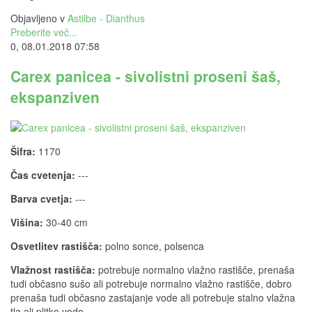
Objavljeno v
Astilbe - Dianthus
Preberite več...
0, 08.01.2018 07:58
Carex panicea - sivolistni proseni šaš,
ekspanziven
Šifra:
1170
Čas cvetenja:
---
Barva cvetja:
---
Višina:
30-40 cm
Osvetlitev rastišča:
polno sonce, polsenca
Vlažnost rastišča:
potrebuje normalno vlažno rastišče, prenaša
tudi občasno sušo ali potrebuje normalno vlažno rastišče, dobro
prenaša tudi občasno zastajanje vode ali potrebuje stalno vlažna
tla ali plitko vodo