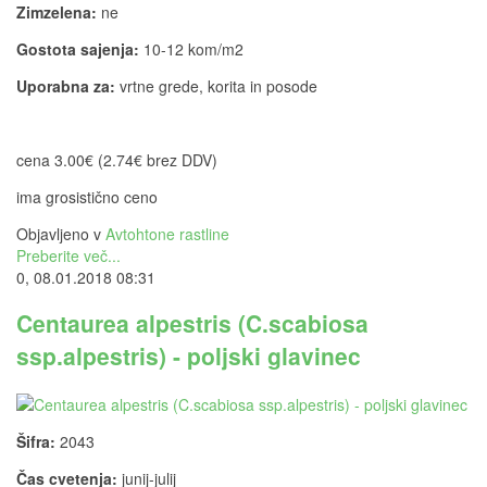
Zimzelena:
ne
Gostota sajenja:
10-12 kom/m2
Uporabna za:
vrtne grede, korita in posode
cena 3.00€ (2.74€ brez DDV)
ima grosistično ceno
Objavljeno v
Avtohtone rastline
Preberite več...
0, 08.01.2018 08:31
Centaurea alpestris (C.scabiosa
ssp.alpestris) - poljski glavinec
Šifra:
2043
Čas cvetenja:
junij-julij