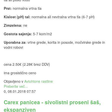
Prst:
normalna vrtna tla
Kislost (pH) tal:
normalna ali nevtralna vrtna tla (6-7 pH)
Zimzelena:
ne
Gostota sajenja:
5-7 kom/m2
Uporabna za:
vrtne grede, korita in posode, močvirske grede in
vodni robovi
cena 2.50€ (2.28€ brez DDV)
ima grosistično ceno
Objavljeno v
Avtohtone rastline
Preberite več...
0, 08.01.2018 07:57
Carex panicea - sivolistni proseni šaš,
ekspanziven