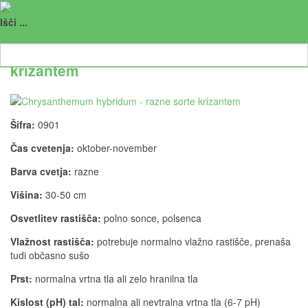
Naroči se na ta RSS
Vrtnarija Trajnice Golob-Klančič
0, 08.01.2018 09:20
Išči ...
Chrysanthemum hybridum - razne sorte
krizantem
Šifra:
0901
Čas cvetenja:
oktober-november
Barva cvetja:
razne
Višina:
30-50 cm
Osvetlitev rastišča:
polno sonce, polsenca
Vlažnost rastišča:
potrebuje normalno vlažno rastišče, prenaša
tudi občasno sušo
Prst:
normalna vrtna tla ali zelo hranilna tla
Kislost (pH) tal:
normalna ali nevtralna vrtna tla (6-7 pH)