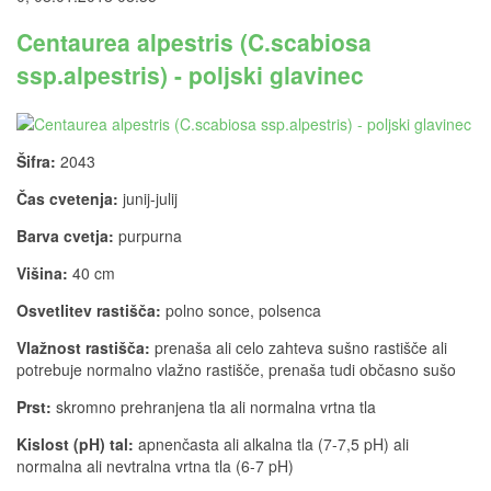
Centaurea alpestris (C.scabiosa
ssp.alpestris) - poljski glavinec
Šifra:
2043
Čas cvetenja:
junij-julij
Barva cvetja:
purpurna
Višina:
40 cm
Osvetlitev rastišča:
polno sonce, polsenca
Vlažnost rastišča:
prenaša ali celo zahteva sušno rastišče ali
potrebuje normalno vlažno rastišče, prenaša tudi občasno sušo
Prst:
skromno prehranjena tla ali normalna vrtna tla
Kislost (pH) tal:
apnenčasta ali alkalna tla (7-7,5 pH) ali
normalna ali nevtralna vrtna tla (6-7 pH)