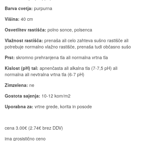
Barva cvetja:
purpurna
Višina:
40 cm
Osvetlitev rastišča:
polno sonce, polsenca
Vlažnost rastišča:
prenaša ali celo zahteva sušno rastišče ali
potrebuje normalno vlažno rastišče, prenaša tudi občasno sušo
Prst:
skromno prehranjena tla ali normalna vrtna tla
Kislost (pH) tal:
apnenčasta ali alkalna tla (7-7,5 pH) ali
normalna ali nevtralna vrtna tla (6-7 pH)
Zimzelena:
ne
Gostota sajenja:
10-12 kom/m2
Uporabna za:
vrtne grede, korita in posode
cena 3.00€ (2.74€ brez DDV)
ima grosistično ceno