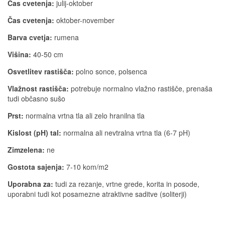
Čas cvetenja:
julij-oktober
Čas cvetenja:
oktober-november
Barva cvetja:
rumena
Višina:
40-50 cm
Osvetlitev rastišča:
polno sonce, polsenca
Vlažnost rastišča:
potrebuje normalno vlažno rastišče, prenaša
tudi občasno sušo
Prst:
normalna vrtna tla ali zelo hranilna tla
Kislost (pH) tal:
normalna ali nevtralna vrtna tla (6-7 pH)
Zimzelena:
ne
Gostota sajenja:
7-10 kom/m2
Uporabna za:
tudi za rezanje, vrtne grede, korita in posode,
uporabni tudi kot posamezne atraktivne saditve (soliterji)