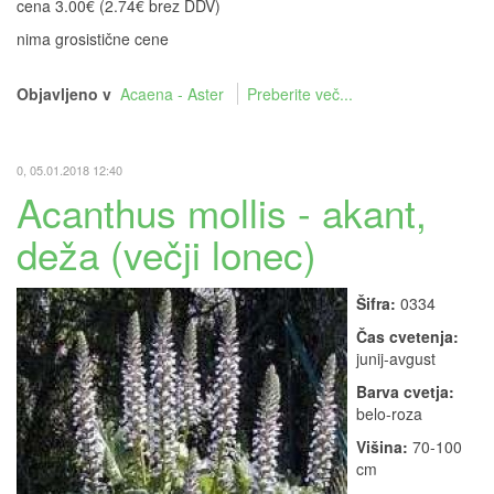
cena 3.00€ (2.74€ brez DDV)
nima grosistične cene
Objavljeno v
Acaena - Aster
Preberite več...
0, 05.01.2018 12:40
Acanthus mollis - akant,
deža (večji lonec)
Šifra:
0334
Čas cvetenja:
junij-avgust
Barva cvetja:
belo-roza
Višina:
70-100
cm