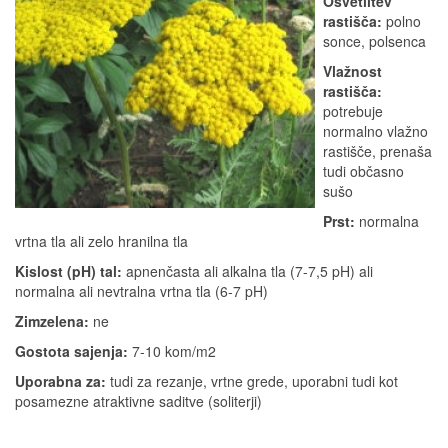
Osvetlitev
rastišča:
polno
sonce, polsenca
Vlažnost
rastišča:
potrebuje
normalno vlažno
rastišče, prenaša
tudi občasno
sušo
Prst:
normalna
vrtna tla ali zelo hranilna tla
Kislost (pH) tal:
apnenčasta ali alkalna tla (7-7,5 pH) ali
normalna ali nevtralna vrtna tla (6-7 pH)
Zimzelena:
ne
Gostota sajenja:
7-10 kom/m2
Uporabna za:
tudi za rezanje, vrtne grede, uporabni tudi kot
posamezne atraktivne saditve (soliterji)