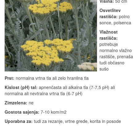
Višina:
50 cm
Osvetlitev
rastišča:
polno
sonce, polsenca
Vlažnost
rastišča:
potrebuje
normalno vlažno
rastišče, prenaša
tudi občasno
sušo
Prst:
normalna vrtna tla ali zelo hranilna tla
Kislost (pH) tal:
apnenčasta ali alkalna tla (7-7,5 pH) ali
normalna ali nevtralna vrtna tla (6-7 pH)
Zimzelena:
ne
Gostota sajenja:
7-10 kom/m2
Uporabna za:
tudi za rezanje, vrtne grede, korita in posode