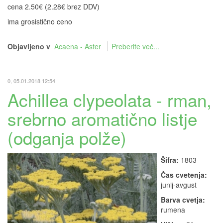
cena 2.50€ (2.28€ brez DDV)
ima grosistično ceno
Objavljeno v
Acaena - Aster
Preberite več...
0, 05.01.2018 12:54
Achillea clypeolata - rman,
srebrno aromatično listje
(odganja polže)
Šifra:
1803
Čas cvetenja:
junij-avgust
Barva cvetja:
rumena