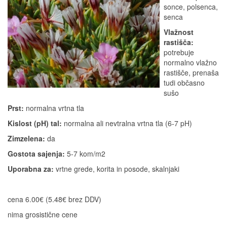
sonce, polsenca,
senca
Vlažnost
rastišča:
potrebuje
normalno vlažno
rastišče, prenaša
tudi občasno
sušo
Prst:
normalna vrtna tla
Kislost (pH) tal:
normalna ali nevtralna vrtna tla (6-7 pH)
Zimzelena:
da
Gostota sajenja:
5-7 kom/m2
Uporabna za:
vrtne grede, korita in posode, skalnjaki
cena 6.00€ (5.48€ brez DDV)
nima grosistične cene