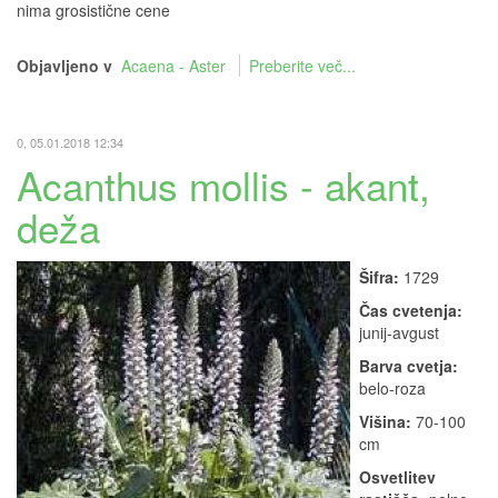
nima grosistične cene
Objavljeno v
Acaena - Aster
Preberite več...
0, 05.01.2018 12:34
Acanthus mollis - akant,
deža
Šifra:
1729
Čas cvetenja:
junij-avgust
Barva cvetja:
belo-roza
Višina:
70-100
cm
Osvetlitev