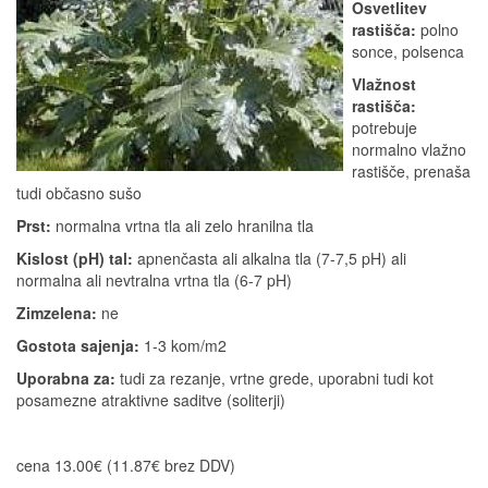
Osvetlitev
rastišča:
polno
sonce, polsenca
Vlažnost
rastišča:
potrebuje
normalno vlažno
rastišče, prenaša
tudi občasno sušo
Prst:
normalna vrtna tla ali zelo hranilna tla
Kislost (pH) tal:
apnenčasta ali alkalna tla (7-7,5 pH) ali
normalna ali nevtralna vrtna tla (6-7 pH)
Zimzelena:
ne
Gostota sajenja:
1-3 kom/m2
Uporabna za:
tudi za rezanje, vrtne grede, uporabni tudi kot
posamezne atraktivne saditve (soliterji)
cena 13.00€ (11.87€ brez DDV)