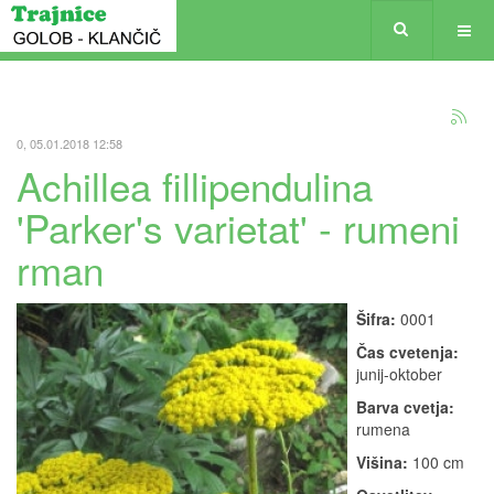
0, 05.01.2018 12:58
Achillea fillipendulina
'Parker's varietat' - rumeni
rman
Šifra:
0001
Čas cvetenja:
junij-oktober
Barva cvetja:
rumena
Višina:
100 cm