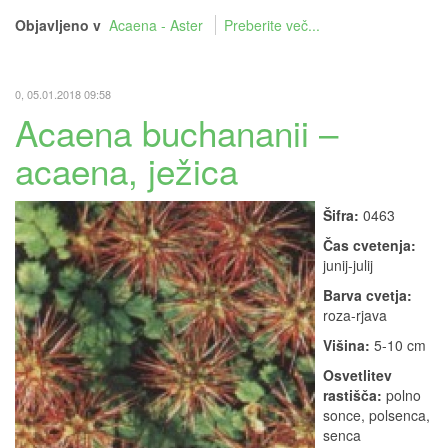
Objavljeno v
Acaena - Aster
Preberite več...
0, 05.01.2018 09:58
Acaena buchananii –
acaena, ježica
Šifra:
0463
Čas cvetenja:
junij-julij
Barva cvetja:
roza-rjava
Višina:
5-10 cm
Osvetlitev
rastišča:
polno
sonce, polsenca,
senca