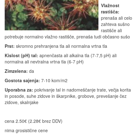
Vlažnost
rastišča:
prenaša ali celo
zahteva sušno
rastišče ali
potrebuje normalno vlažno rastišče, prenaša tudi občasno sušo
Prst:
skromno prehranjena tla ali normalna vrtna tla
Kislost (pH) tal:
apnenčasta ali alkalna tla (7-7,5 pH) ali
normalna ali nevtralna vrtna tla (6-7 pH)
Zimzelena:
da
Gostota sajenja:
7-10 kom/m2
Uporabna za:
pokrivanje tal in nadomeščanje trate, večja korita
in posode, suhe zidove in škarpnike, grobove, prevešanje čez
zidove, skalnjake
cena 2.50€ (2.28€ brez DDV)
nima grosistične cene