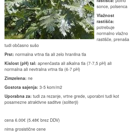
rastišča:
polno
sonce, polsenca
Vlažnost
rastišča:
potrebuje
normalno vlažno
rastišče, prenaša
tudi občasno sušo
Prst:
normalna vrtna tla ali zelo hranilna tla
Kislost (pH) tal:
apnenčasta ali alkalna tla (7-7,5 pH) ali
normalna ali nevtralna vrtna tla (6-7 pH)
Zimzelena:
ne
Gostota sajenja:
3-5 kom/m2
Uporabna za:
tudi za rezanje, vrtne grede, uporabni tudi kot
posamezne atraktivne saditve (soliterji)
cena 6.00€ (5.48€ brez DDV)
nima grosistične cene