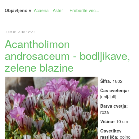
Objavljeno v
Acaena - Aster
Preberite več...
0, 05.01.2018 12:29
Acantholimon
androsaceum - bodljikave,
zelene blazine
Šifra:
1802
Čas cvetenja:
junij-julij
Barva cvetja:
roza
Višina:
10 cm
Osvetlitev
rastišča:
polno