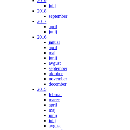
2019
julij
2018
september
2017
april
junij
2016
januar
april
maj
junij
avgust
september
oktober
november
december
2015
februar
marec
april
maj
junij
julij
avgust