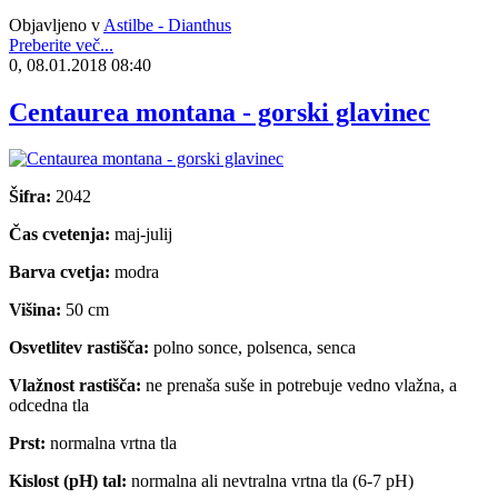
Objavljeno v
Astilbe - Dianthus
Preberite več...
0, 08.01.2018 08:40
Centaurea montana - gorski glavinec
Šifra:
2042
Čas cvetenja:
maj-julij
Barva cvetja:
modra
Višina:
50 cm
Osvetlitev rastišča:
polno sonce, polsenca, senca
Vlažnost rastišča:
ne prenaša suše in potrebuje vedno vlažna, a
odcedna tla
Prst:
normalna vrtna tla
Kislost (pH) tal:
normalna ali nevtralna vrtna tla (6-7 pH)