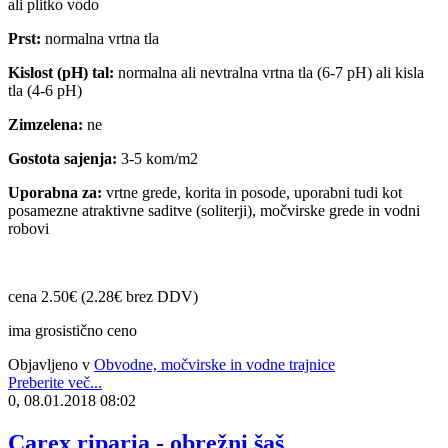
ali plitko vodo
Prst:
normalna vrtna tla
Kislost (pH) tal:
normalna ali nevtralna vrtna tla (6-7 pH) ali kisla
tla (4-6 pH)
Zimzelena:
ne
Gostota sajenja:
3-5 kom/m2
Uporabna za:
vrtne grede, korita in posode, uporabni tudi kot
posamezne atraktivne saditve (soliterji), močvirske grede in vodni
robovi
cena 2.50€ (2.28€ brez DDV)
ima grosistično ceno
Objavljeno v
Obvodne, močvirske in vodne trajnice
Preberite več...
0, 08.01.2018 08:02
Carex riparia - obrežni šaš