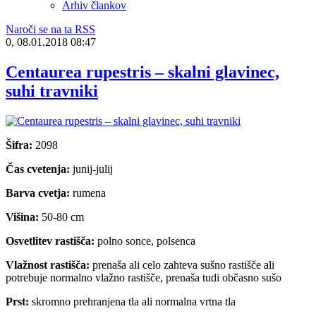
Arhiv člankov
Naroči se na ta RSS
0, 08.01.2018 08:47
Centaurea rupestris – skalni glavinec,
suhi travniki
Šifra:
2098
Čas cvetenja:
junij-julij
Barva cvetja:
rumena
Višina:
50-80 cm
Osvetlitev rastišča:
polno sonce, polsenca
Vlažnost rastišča:
prenaša ali celo zahteva sušno rastišče ali
potrebuje normalno vlažno rastišče, prenaša tudi občasno sušo
Prst:
skromno prehranjena tla ali normalna vrtna tla