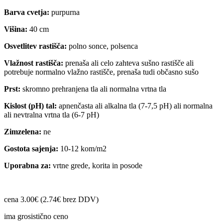
Barva cvetja:
purpurna
Višina:
40 cm
Osvetlitev rastišča:
polno sonce, polsenca
Vlažnost rastišča:
prenaša ali celo zahteva sušno rastišče ali
potrebuje normalno vlažno rastišče, prenaša tudi občasno sušo
Prst:
skromno prehranjena tla ali normalna vrtna tla
Kislost (pH) tal:
apnenčasta ali alkalna tla (7-7,5 pH) ali normalna
ali nevtralna vrtna tla (6-7 pH)
Zimzelena:
ne
Gostota sajenja:
10-12 kom/m2
Uporabna za:
vrtne grede, korita in posode
cena 3.00€ (2.74€ brez DDV)
ima grosistično ceno