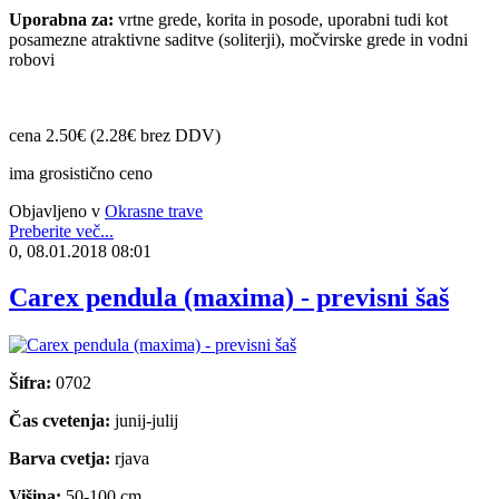
Uporabna za:
vrtne grede, korita in posode, uporabni tudi kot
posamezne atraktivne saditve (soliterji), močvirske grede in vodni
robovi
cena 2.50€ (2.28€ brez DDV)
ima grosistično ceno
Objavljeno v
Okrasne trave
Preberite več...
0, 08.01.2018 08:01
Carex pendula (maxima) - previsni šaš
Šifra:
0702
Čas cvetenja:
junij-julij
Barva cvetja:
rjava
Višina:
50-100 cm