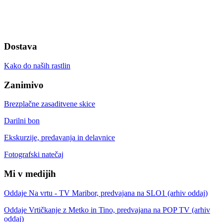
Dostava
Kako do naših rastlin
Zanimivo
Brezplačne zasaditvene skice
Darilni bon
Ekskurzije, predavanja in delavnice
Fotografski natečaj
Mi v medijih
Oddaje Na vrtu - TV Maribor, predvajana na SLO1 (arhiv oddaj)
Oddaje Vrtičkanje z Metko in Tino, predvajana na POP TV (arhiv
oddaj)