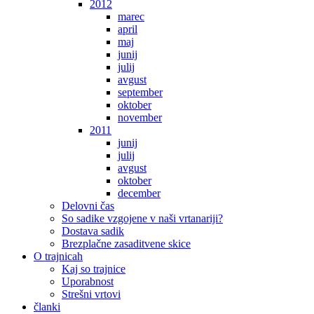
2012
marec
april
maj
junij
julij
avgust
september
oktober
november
2011
junij
julij
avgust
oktober
december
Delovni čas
So sadike vzgojene v naši vrtanariji?
Dostava sadik
Brezplačne zasaditvene skice
O trajnicah
Kaj so trajnice
Uporabnost
Strešni vrtovi
članki