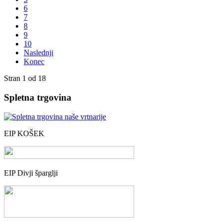
6
7
8
9
10
Naslednji
Konec
Stran 1 od 18
Spletna trgovina
EIP KOŠEK
EIP Divji šparglji