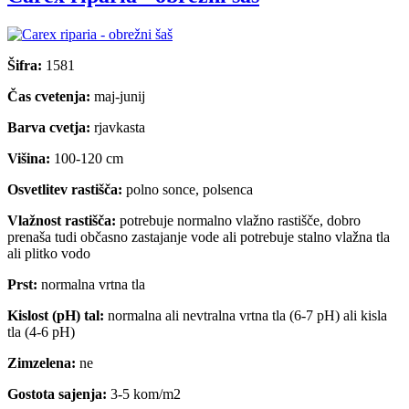
Šifra:
1581
Čas cvetenja:
maj-junij
Barva cvetja:
rjavkasta
Višina:
100-120 cm
Osvetlitev rastišča:
polno sonce, polsenca
Vlažnost rastišča:
potrebuje normalno vlažno rastišče, dobro
prenaša tudi občasno zastajanje vode ali potrebuje stalno vlažna tla
ali plitko vodo
Prst:
normalna vrtna tla
Kislost (pH) tal:
normalna ali nevtralna vrtna tla (6-7 pH) ali kisla
tla (4-6 pH)
Zimzelena:
ne
Gostota sajenja:
3-5 kom/m2