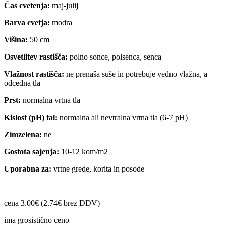
Čas cvetenja:
maj-julij
Barva cvetja:
modra
Višina:
50 cm
Osvetlitev rastišča:
polno sonce, polsenca, senca
Vlažnost rastišča:
ne prenaša suše in potrebuje vedno vlažna, a
odcedna tla
Prst:
normalna vrtna tla
Kislost (pH) tal:
normalna ali nevtralna vrtna tla (6-7 pH)
Zimzelena:
ne
Gostota sajenja:
10-12 kom/m2
Uporabna za:
vrtne grede, korita in posode
cena 3.00€ (2.74€ brez DDV)
ima grosistično ceno