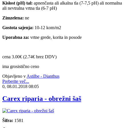
Kislost (pH) tal:
apnenčasta ali alkalna tla (7-7,5 pH) ali normalna
ali nevtralna vrtna tla (6-7 pH)
Zimzelena:
ne
Gostota sajenja:
10-12 kom/m2
Uporabna za:
vrtne grede, korita in posode
cena 3.00€ (2.74€ brez DDV)
ima grosistično ceno
Objavljeno v
Astilbe - Dianthus
Preberite več...
0, 08.01.2018 08:05
Carex riparia - obrežni šaš
Šifra:
1581