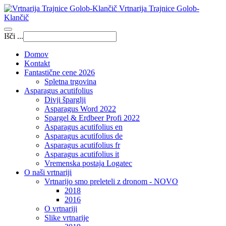
Vrtnarija Trajnice Golob-
Klančič
Išči ...
Domov
Kontakt
Fantastične cene 2026
Spletna trgovina
Asparagus acutifolius
Divji šparglji
Asparagus Word 2022
Spargel & Erdbeer Profi 2022
Asparagus acutifolius en
Asparagus acutifolius de
Asparagus acutifolius fr
Asparagus acutifolius it
Vremenska postaja Logatec
O naši vrtnariji
Vrtnarijo smo preleteli z dronom - NOVO
2018
2016
O vrtnariji
Slike vrtnarije