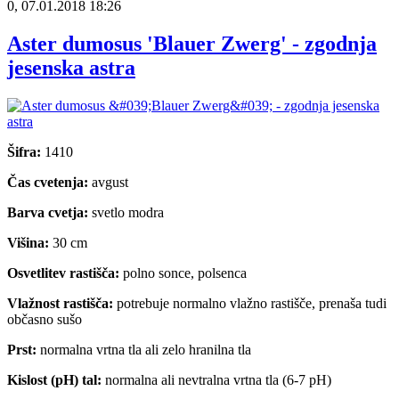
0, 07.01.2018 18:26
Aster dumosus 'Blauer Zwerg' - zgodnja
jesenska astra
Šifra:
1410
Čas cvetenja:
avgust
Barva cvetja:
svetlo modra
Višina:
30 cm
Osvetlitev rastišča:
polno sonce, polsenca
Vlažnost rastišča:
potrebuje normalno vlažno rastišče, prenaša tudi
občasno sušo
Prst:
normalna vrtna tla ali zelo hranilna tla
Kislost (pH) tal:
normalna ali nevtralna vrtna tla (6-7 pH)