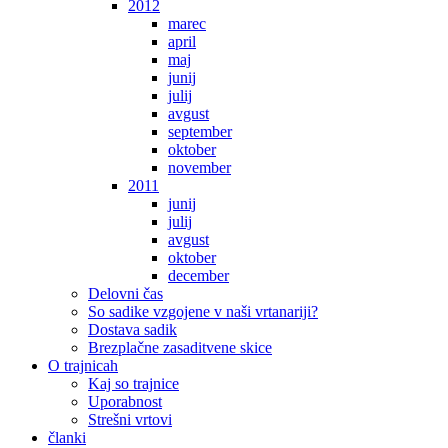
2012
marec
april
maj
junij
julij
avgust
september
oktober
november
2011
junij
julij
avgust
oktober
december
Delovni čas
So sadike vzgojene v naši vrtanariji?
Dostava sadik
Brezplačne zasaditvene skice
O trajnicah
Kaj so trajnice
Uporabnost
Strešni vrtovi
članki