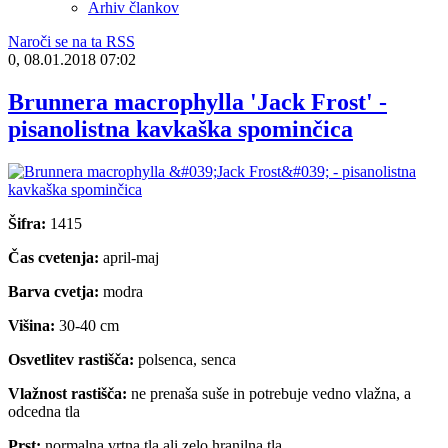
Arhiv člankov
Naroči se na ta RSS
0, 08.01.2018 07:02
Brunnera macrophylla 'Jack Frost' -
pisanolistna kavkaška spominčica
Šifra:
1415
Čas cvetenja:
april-maj
Barva cvetja:
modra
Višina:
30-40 cm
Osvetlitev rastišča:
polsenca, senca
Vlažnost rastišča:
ne prenaša suše in potrebuje vedno vlažna, a
odcedna tla
Prst:
normalna vrtna tla ali zelo hranilna tla