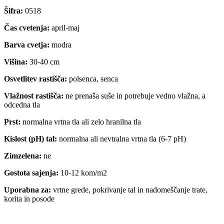
Šifra:
0518
Čas cvetenja:
april-maj
Barva cvetja:
modra
Višina:
30-40 cm
Osvetlitev rastišča:
polsenca, senca
Vlažnost rastišča:
ne prenaša suše in potrebuje vedno vlažna, a
odcedna tla
Prst:
normalna vrtna tla ali zelo hranilna tla
Kislost (pH) tal:
normalna ali nevtralna vrtna tla (6-7 pH)
Zimzelena:
ne
Gostota sajenja:
10-12 kom/m2
Uporabna za:
vrtne grede, pokrivanje tal in nadomeščanje trate,
korita in posode