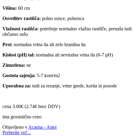
Višina:
60 cm
Osvetlitev rastišča:
polno sonce, polsenca
Vlažnost rastišča:
potrebuje normalno vlažno rastišče, prenaša tudi
občasno sušo
Prst:
normalna vrtna tla ali zelo hranilna tla
Kislost (pH) tal:
normalna ali nevtralna vrtna tla (6-7 pH)
Zimzelena:
ne
Gostota sajenja:
5-7 kom/m2
Uporabna za:
tudi za rezanje, vrtne grede, korita in posode
cena 3.00€ (2.74€ brez DDV)
ima grosistično ceno
Objavljeno v
Acaena - Aster
Preberite več...