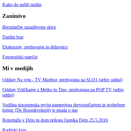
Kako do naših rastlin
Zanimivo
Brezplačne zasaditvene skice
Darilni bon
Ekskurzije, predavanja in delavnice
Fotografski natečaj
Mi v medijih
Oddaje Na vrtu - TV Maribor, predvajana na SLO1 (arhiv oddaj)
Oddaje Vrtičkanje z Metko in Tino, predvajana na POP TV (arhiv
oddaj)
Vodilna nizozemska revija namenjena drevesničarjem in gojiteljem
trajnic (De Boomkvekerij) je pisala o nas
Reportaža v Delo in dom priloga časnika Delo 25.5.2016
Radijski kviz