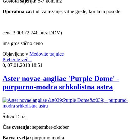
Gostota sajenja:
5-7 kom/m2
Uporabna za:
tudi za rezanje, vrtne grede, korita in posode
cena 3.00€ (2.74€ brez DDV)
ima grosistično ceno
Objavljeno v
Medovite trajnice
Preberite več...
0, 07.01.2018 18:51
Aster novae-angliae 'Purple Dome' -
purpurno-modra srhkolistna astra
Šifra:
1552
Čas cvetenja:
september-oktober
Barva cvetja:
purpurno modra