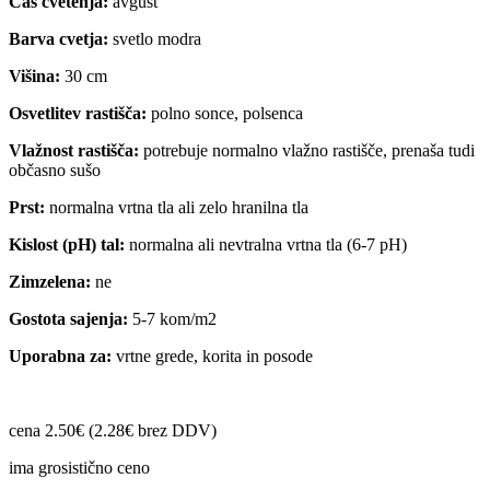
Čas cvetenja:
avgust
Barva cvetja:
svetlo modra
Višina:
30 cm
Osvetlitev rastišča:
polno sonce, polsenca
Vlažnost rastišča:
potrebuje normalno vlažno rastišče, prenaša tudi
občasno sušo
Prst:
normalna vrtna tla ali zelo hranilna tla
Kislost (pH) tal:
normalna ali nevtralna vrtna tla (6-7 pH)
Zimzelena:
ne
Gostota sajenja:
5-7 kom/m2
Uporabna za:
vrtne grede, korita in posode
cena 2.50€ (2.28€ brez DDV)
ima grosistično ceno