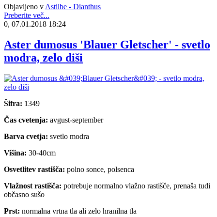
Objavljeno v
Astilbe - Dianthus
Preberite več...
0, 07.01.2018 18:24
Aster dumosus 'Blauer Gletscher' - svetlo
modra, zelo diši
Šifra:
1349
Čas cvetenja:
avgust-september
Barva cvetja:
svetlo modra
Višina:
30-40cm
Osvetlitev rastišča:
polno sonce, polsenca
Vlažnost rastišča:
potrebuje normalno vlažno rastišče, prenaša tudi
občasno sušo
Prst:
normalna vrtna tla ali zelo hranilna tla