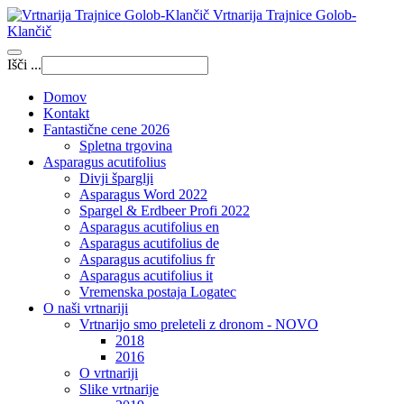
Vrtnarija Trajnice Golob-
Klančič
Išči ...
Domov
Kontakt
Fantastične cene 2026
Spletna trgovina
Asparagus acutifolius
Divji šparglji
Asparagus Word 2022
Spargel & Erdbeer Profi 2022
Asparagus acutifolius en
Asparagus acutifolius de
Asparagus acutifolius fr
Asparagus acutifolius it
Vremenska postaja Logatec
O naši vrtnariji
Vrtnarijo smo preleteli z dronom - NOVO
2018
2016
O vrtnariji
Slike vrtnarije