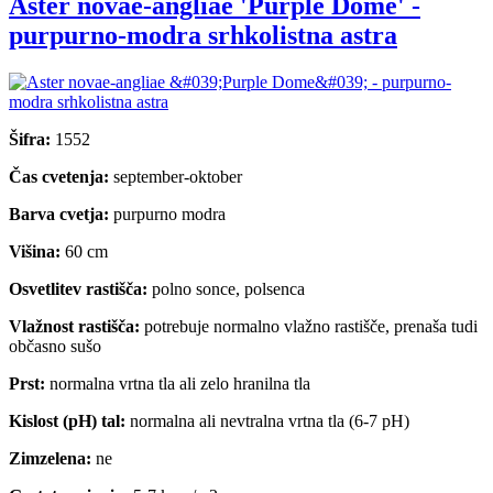
Aster novae-angliae 'Purple Dome' -
purpurno-modra srhkolistna astra
Šifra:
1552
Čas cvetenja:
september-oktober
Barva cvetja:
purpurno modra
Višina:
60 cm
Osvetlitev rastišča:
polno sonce, polsenca
Vlažnost rastišča:
potrebuje normalno vlažno rastišče, prenaša tudi
občasno sušo
Prst:
normalna vrtna tla ali zelo hranilna tla
Kislost (pH) tal:
normalna ali nevtralna vrtna tla (6-7 pH)
Zimzelena:
ne