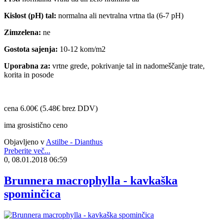
Kislost (pH) tal:
normalna ali nevtralna vrtna tla (6-7 pH)
Zimzelena:
ne
Gostota sajenja:
10-12 kom/m2
Uporabna za:
vrtne grede, pokrivanje tal in nadomeščanje trate,
korita in posode
cena 6.00€ (5.48€ brez DDV)
ima grosistično ceno
Objavljeno v
Astilbe - Dianthus
Preberite več...
0, 08.01.2018 06:59
Brunnera macrophylla - kavkaška
spominčica