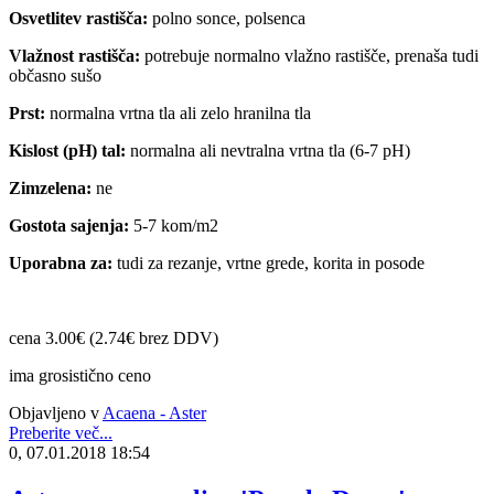
Osvetlitev rastišča:
polno sonce, polsenca
Vlažnost rastišča:
potrebuje normalno vlažno rastišče, prenaša tudi
občasno sušo
Prst:
normalna vrtna tla ali zelo hranilna tla
Kislost (pH) tal:
normalna ali nevtralna vrtna tla (6-7 pH)
Zimzelena:
ne
Gostota sajenja:
5-7 kom/m2
Uporabna za:
tudi za rezanje, vrtne grede, korita in posode
cena 3.00€ (2.74€ brez DDV)
ima grosistično ceno
Objavljeno v
Acaena - Aster
Preberite več...
0, 07.01.2018 18:54