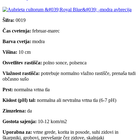
Šifra:
0019
Čas cvetenja:
februar-marec
Barva cvetja:
modra
Višina:
10 cm
Osvetlitev rastišča:
polno sonce, polsenca
Vlažnost rastišča:
potrebuje normalno vlažno rastišče, prenaša tudi
občasno sušo
Prst:
normalna vrtna tla
Kislost (pH) tal:
normalna ali nevtralna vrtna tla (6-7 pH)
Zimzelena:
da
Gostota sajenja:
10-12 kom/m2
Uporabna za:
vrtne grede, korita in posode, suhi zidovi in
škarpniki, grobovi, prevešanje čez zidove, skalnjaki