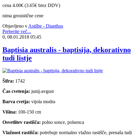
cena 4.00€ (3.65€ brez DDV)
nima grosistične cene
Objavljeno v
Astilbe - Dianthus
Preberite več...
0, 08.01.2018 05:45
Baptisia australis - baptisija, dekorativno
tudi listje
Šifra:
1742
Čas cvetenja:
junij-avgust
Barva cvetja:
vijola modra
Višina:
100-150 cm
Osvetlitev rastišča:
polno sonce, polsenca
Vlažnost rastišča:
potrebuje normalno vlažno rastišče, prenaša tudi