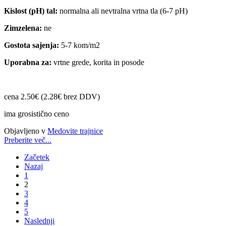
Kislost (pH) tal:
normalna ali nevtralna vrtna tla (6-7 pH)
Zimzelena:
ne
Gostota sajenja:
5-7 kom/m2
Uporabna za:
vrtne grede, korita in posode
cena 2.50€ (2.28€ brez DDV)
ima grosistično ceno
Objavljeno v
Medovite trajnice
Preberite več...
Začetek
Nazaj
1
2
3
4
5
Naslednji