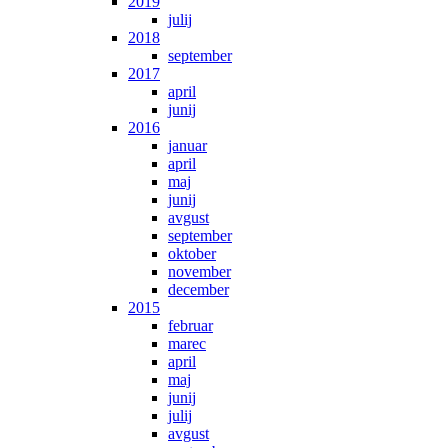
2019
julij
2018
september
2017
april
junij
2016
januar
april
maj
junij
avgust
september
oktober
november
december
2015
februar
marec
april
maj
junij
julij
avgust