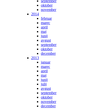
september
oktober
november
2014
februar
marec
april
maj
junij
avgust
september
oktober
december
2013
januar
marec
april
maj
junij
julij
avgust
september
oktober
november
december