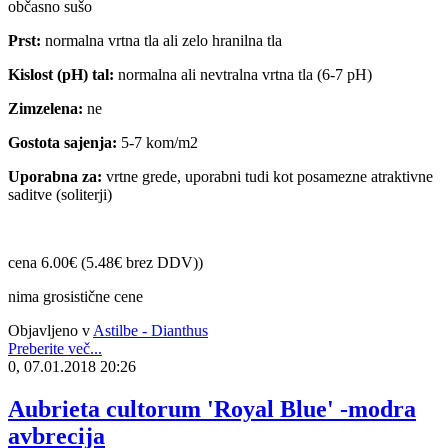
občasno sušo
Prst:
normalna vrtna tla ali zelo hranilna tla
Kislost (pH) tal:
normalna ali nevtralna vrtna tla (6-7 pH)
Zimzelena:
ne
Gostota sajenja:
5-7 kom/m2
Uporabna za:
vrtne grede, uporabni tudi kot posamezne atraktivne
saditve (soliterji)
cena 6.00€ (5.48€ brez DDV))
nima grosistične cene
Objavljeno v
Astilbe - Dianthus
Preberite več...
0, 07.01.2018 20:26
Aubrieta cultorum 'Royal Blue' -modra
avbrecija