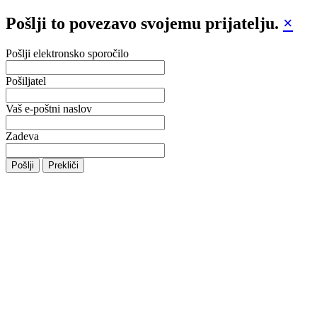
Pošlji to povezavo svojemu prijatelju.
×
Pošlji elektronsko sporočilo
Pošiljatel
Vaš e-poštni naslov
Zadeva
Pošlji
Prekliči